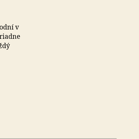
bodní v
riad­ne
aždý
mus!“