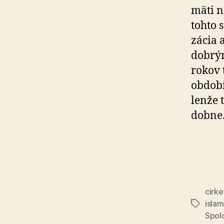
mä­ti 
tohto 
zá­cia
dobrým
rokov 
obdobi
lenže 
dob­ne
cirke
islam
Značky
Spol