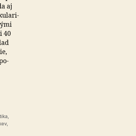
a aj
­la­ri­
kými
i 40
lad
ie,
po­
ká
ť
tika
,
kev
,
ické