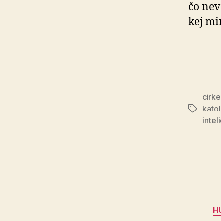
čo nev
kej mi
cirke
katol
Značky
intel
H