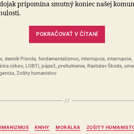
dojak pripomína smutný koniec našej ko­mu­nis
nulosti.
„Slovens
POKRAČOVAŤ V ČÍTANÍ
nemusí
byť
kresťansk
v
,
denník Pravda
,
fundamentalizmus
,
interrupcia
,
interrupcie
,
ícka cirkev
,
LGBTI
,
pápež
,
preľudnenie
,
Rastislav Škoda
,
ume
igencia
,
Zošity humanistov
Kategórie
UMANIZMUS
KNIHY
MORÁLKA
ZOŠITY HUMANIST