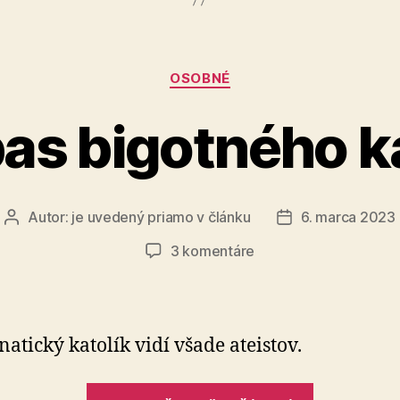
Kategórie
OSOBNÉ
as bigotného k
Autor:
je uvedený priamo v článku
6. marca 2023
Autor
Dátum
článku
článku
na
3 komentáre
Faux
pas
bigotného
katolíka
natický katolík vidí všade ateistov.
„Faux