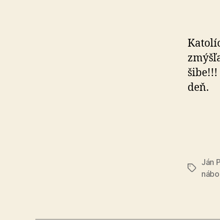
Katolíc
zmýšľa
šibe!!
deň.
Ján 
Značky
nábo