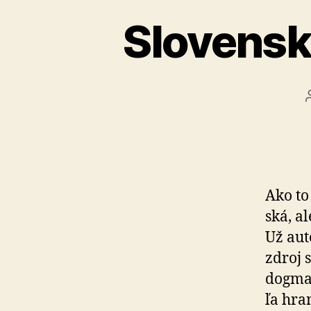
Slovensk
Ako to
ská, a
Už aut
zdroj 
dogmat
ľa hra