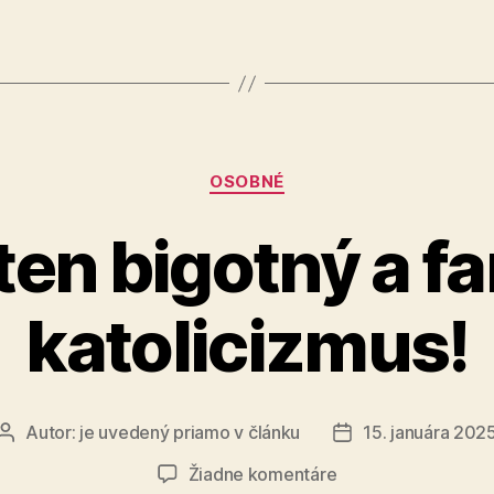
vzdeláva
Kategórie
OSOBNÉ
ten bigotný a f
katolicizmus!
Autor:
je uvedený priamo v článku
15. januára 202
Autor
Dátum
článku
článku
na
Žiadne komentáre