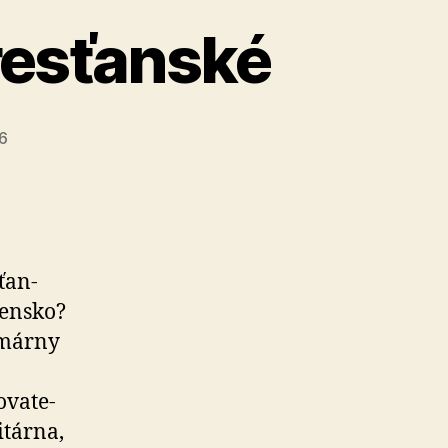
resťanské
26
ťan­
en­sko?
­már­ny
va­te­
itárna,