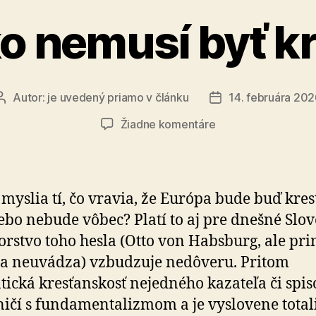
o nemusí byť k
Autor:
je uvedený priamo v článku
14. februára 20
Autor
Dátum
článku
článku
na
Žiadne komentáre
Slovensko
nemusí
byť
kresťanské
 myslia tí, čo vravia, že Európa bude buď kres­
lebo nebude vôbec? Platí to aj pre dnešné Slo­v
orstvo toho hesla (Otto von Habsburg, ale pri
sa neuvádza) vzbudzuje nedôveru. Pritom
ická kresťanskosť nejedného kazateľa či spi­so­
ničí s fundamentalizmom a je vyslovene total