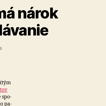
má nárok
lávanie
26
 (tým
tov
e spo­
do pa­