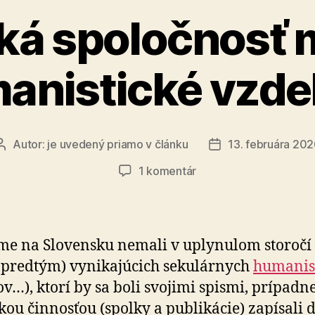
ká spoločnosť 
anistické vzde
Autor:
je uvedený priamo v článku
13. februára 20
Autor
Dátum
článku
článku
na
1 komentár
Slovenská
spoločnosť
má
nárok
me na Slovensku nemali v uplynulom storočí
na
predtým) vynikajúcich sekulárnych
humanis
humanistické
tov…), ktorí by sa boli svojimi spismi, prípadn
vzdelávanie
­skou činnosťou (spolky a publikácie) zapísali 