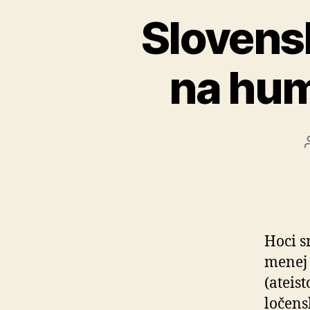
Slovens
na hum
Hoci s
menej 
(ateis
lo­čen