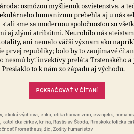
národa: osmózou myšlienok osvietenstva, a ted
sekulárneho humanizmu prebehla aj u nás se­ku
 a stali sme sa modernou spoločnosťou so všet
i aj zlými atribútmi. Neurobilo nás ateistam
totality, ani nemalo väčší význam ako naprík
e prvej republiky; bolo by to zaujímavé čítan
to nesmú byť invektívy preláta Trstenského a 
. Presiaklo to k nám zo západu aj východu.
„Slovens
POKRAČOVAŤ V ČÍTANÍ
spoločnos
má
nárok
v
,
etická výchova
,
etika
,
etika humanizmu
,
evanjelik
,
humanis
,
katolícka cirkev
,
kniha
,
Rastislav Škoda
,
Rímskokatolícka cir
na
očnosť Prometheus
,
žid
,
Zošity humanistov
humanist