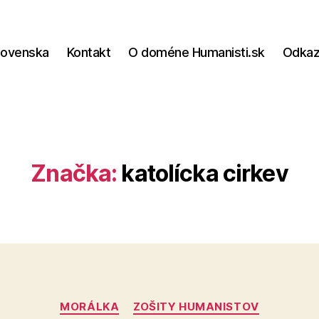
lovenska
Kontakt
O doméne Humanisti.sk
Odka
Značka:
katolícka cirkev
Kategórie
MORÁLKA
ZOŠITY HUMANISTOV