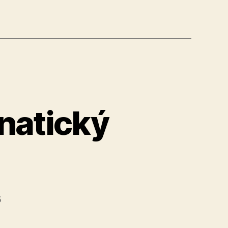
nie“
anatický
5