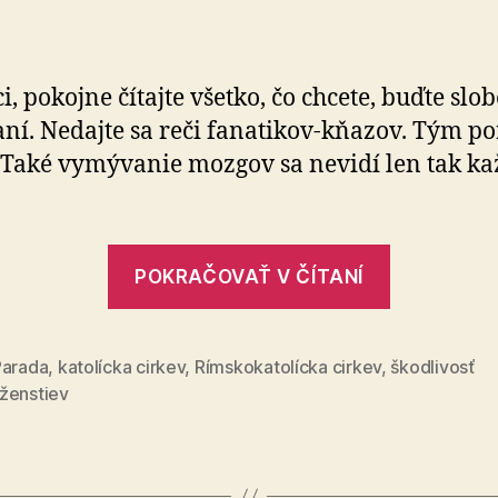
Hrôza,
ten
bigotný
a
i, pokojne čítajte všetko, čo chcete, buďte slo
fanatický
ní. Nedajte sa reči fanatikov-kňazov. Tým po­
katolicizmus!
! Také vymývanie mozgov sa nevidí len tak k
„Hrôza,
POKRAČOVAŤ V ČÍTANÍ
ten
bigotný
a
Parada
,
katolícka cirkev
,
Rímskokatolícka cirkev
,
škodlivosť
ženstiev
fanatický
katoliciz