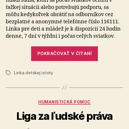
mladí ľudia, ktorí sa počas sviatkov ocitnú v
dispozí
ťažkej situácii alebo potrebujú podporu, sa
deťom
môžu kedykoľvek obrátiť na odborníkov cez
a
bezplatné a anonymné telefónne číslo 116111.
mládež
non-
Linka pre deti a mládež je k dispozícii 24 hodín
stop
denne, 7 dní v týž­dni i počas celých sviatkov.
a
bezpla
„Linka
aj
POKRAČOVAŤ V ČÍTANÍ
detskej
počas
istoty
vianoč
sviatko
Linka detskej istoty
bude
Značky
k
dispozícii
deťom
Kategórie
HUMANISTICKÁ POMOC
a
mládeži
Liga za ľudské práva
non-
stop