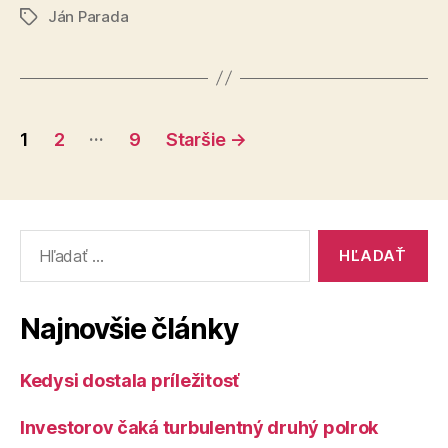
Ján Parada
fotky,
Značky
loga?“
Stránkovanie
…
1
2
9
Staršie
→
príspevkov
Vyhľadať:
Najnovšie články
Kedysi dostala príležitosť
Investorov čaká turbulentný druhý polrok