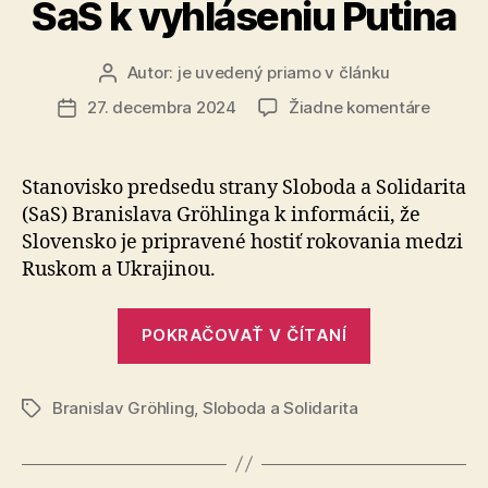
SaS k vyhláseniu Putina
Autor:
je uvedený priamo v článku
Autor
článku
na
27. decembra 2024
Žiadne komentáre
Dátum
Stanov
článku
predse
SaS
Stanovisko predsedu strany Sloboda a Solidarita
k
(SaS) Branislava Gröhlinga k informácii, že
vyhláse
Slovensko je pripravené hostiť rokovania medzi
Putina
Ruskom a Ukrajinou.
„Stanovisko
POKRAČOVAŤ V ČÍTANÍ
predsedu
SaS
Branislav Gröhling
,
Sloboda a Solidarita
k
Značky
vyhláseniu
Putina“