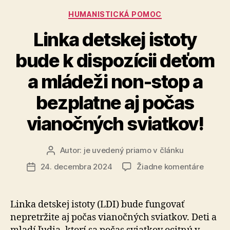
Kategórie
HUMANISTICKÁ POMOC
Linka detskej istoty
bude k dispozícii deťom
a mládeži non-stop a
bezplatne aj počas
vianočných sviatkov!
Autor:
je uvedený priamo v článku
Autor
článku
na
24. decembra 2024
Žiadne komentáre
Dátum
Linka
článku
detskej
istoty
Linka detskej istoty (LDI) bude fungovať
bude
nepretržite aj počas vianočných sviatkov. Deti a
k