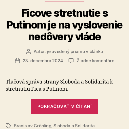
domov“
Ficove stretnutie s
Putinom je na vyslovenie
nedôvery vláde
Autor:
je uvedený priamo v článku
Autor
článku
na
23. decembra 2024
Žiadne komentáre
Dátum
Ficove
článku
stretnu
s
Tlačová správa strany Sloboda a Solidarita k
Putino
stretnutiu Fica s Putinom.
je
na
„Ficove
vyslov
POKRAČOVAŤ V ČÍTANÍ
stretnutie
nedôve
vláde
s
Branislav Gröhling
,
Sloboda a Solidarita
Putinom
Značky