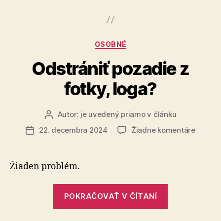
je
na
vyslovenie
Kategórie
OSOBNÉ
nedôvery
vláde“
Odstrániť pozadie z
fotky, loga?
Autor:
je uvedený priamo v článku
Autor
článku
na
22. decembra 2024
Žiadne komentáre
Dátum
Odstrán
článku
pozadi
z
Žiaden problém.
fotky,
loga?
„Odstrániť
POKRAČOVAŤ V ČÍTANÍ
pozadie
z