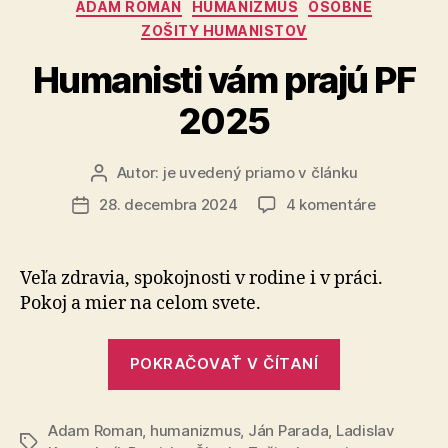
Kategórie
ADAM ROMAN
HUMANIZMUS
OSOBNÉ
nesie
ZOŠITY HUMANISTOV
všetky
Humanisti vám prajú PF
znaky
ruskej
2025
propagandy
Autor:
je uvedený priamo v článku
Autor
článku
na
28. decembra 2024
4 komentáre
Dátum
Humanisti
článku
vám
prajú
Veľa zdravia, spokojnosti v rodine i v práci.
PF
Pokoj a mier na celom svete.
2025
„Humanisti
POKRAČOVAŤ V ČÍTANÍ
vám
prajú
Adam Roman
,
humanizmus
,
Ján Parada
,
Ladislav
PF
Značky