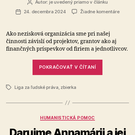
Autor:
je uvedený priamo v článku
Autor
a
článku
na
24. decembra 2024
Žiadne komentáre
Dátum
bezplatne
Liga
článku
aj
za
počas
ľudské
Ako nezisková organizácia sme pri našej
práva
vianočných
činnosti závislí od projektov, grantov ako aj
sviatkov!“
finančných príspevkov od firiem a jednotlivcov.
„Liga
POKRAČOVAŤ V ČÍTANÍ
za
ľudské
Liga za ľudské práva
,
zbierka
práva“
Značky
Kategórie
HUMANISTICKÁ POMOC
Darujme Annamárii a jej