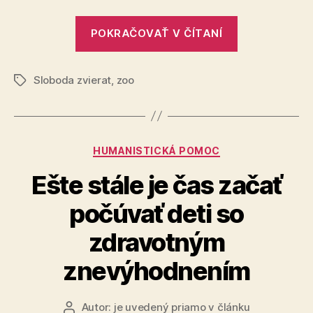
hrdina
a
„Staňme
oslávm
POKRAČOVAŤ V ČÍTANÍ
sa
Nový
tichými
rok
s
Sloboda zvierat
,
zoo
hrdinami
Značky
úctou
a
k
oslávme
prírode
Nový
a
Kategórie
HUMANISTICKÁ POMOC
zviera
rok
s
Ešte stále je čas začať
úctou
počúvať deti so
k
prírode
zdravotným
a
znevýhodnením
zvieratám“
Autor:
je uvedený priamo v článku
Autor