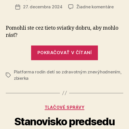
článku
na
27. decembra 2024
Žiadne komentáre
Dátum
Ešte
článku
stále
je
Pomohli ste cez tieto sviatky dobru, aby mohlo
čas
rásť?
začať
počúva
„Ešte
deti
POKRAČOVAŤ V ČÍTANÍ
stále
so
zdravo
je
znevýh
Platforma rodín detí so zdravotným znevýhodnením
čas
,
Značky
zbierka
začať
počúvať
deti
so
Kategórie
TLAČOVÉ SPRÁVY
zdravotným
Stanovisko predsedu
znevýhodne