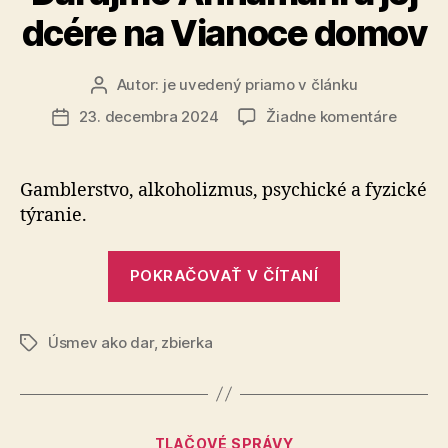
dcére na Vianoce domov
Autor:
je uvedený priamo v článku
Autor
článku
na
23. decembra 2024
Žiadne komentáre
Dátum
Darujm
článku
Annamá
a
Gamblerstvo, alkoholizmus, psychické a fyzické
jej
týranie.
dcére
na
„Darujme
Vianoc
POKRAČOVAŤ V ČÍTANÍ
Annamárii
domov
a
Úsmev ako dar
,
zbierka
jej
Značky
dcére
na
Vianoce
Kategórie
TLAČOVÉ SPRÁVY