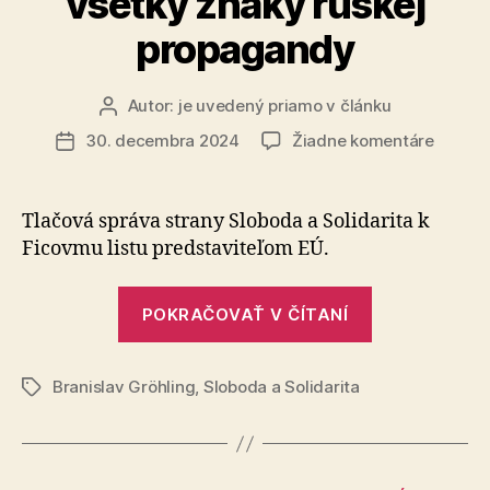
všetky znaky ruskej
propagandy
Autor:
je uvedený priamo v článku
Autor
článku
na
30. decembra 2024
Žiadne komentáre
Dátum
Ficov
článku
list
predst
Tlačová správa strany Sloboda a Solidarita k
EÚ
Ficovmu listu predstaviteľom EÚ.
poškod
Sloven
„Ficov
a
POKRAČOVAŤ V ČÍTANÍ
list
nesie
všetky
predstavite
znaky
Branislav Gröhling
,
Sloboda a Solidarita
EÚ
Značky
ruskej
poškodzuje
propag
Slovensko
a