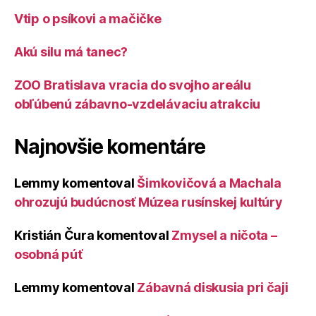
Vtip o psíkovi a mačičke
Akú silu má tanec?
ZOO Bratislava vracia do svojho areálu
obľúbenú zábavno-vzdelávaciu atrakciu
Najnovšie komentáre
Lemmy
komentoval
Šimkovičová a Machala
ohrozujú budúcnosť Múzea rusínskej kultúry
Kristián Čura
komentoval
Zmysel a ničota –
osobná púť
Lemmy
komentoval
Zábavná diskusia pri čaji