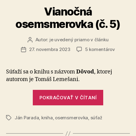
bytov
Vianočná
a
osemsmerovka (č. 5)
logistických
hál“
Autor:
je uvedený priamo v článku
Autor
článku
na
27. novembra 2023
5 komentárov
Dátum
Vianočná
článku
osemsme
(č.
Súťaží sa o knihu s názvom
Dôvod
, ktorej
5)
autorom je Tomáš Lemešani.
„Vianočná
POKRAČOVAŤ V ČÍTANÍ
osemsmerov
(č.
Ján Parada
,
kniha
,
osemsmerovka
,
súťaž
5)“
Značky