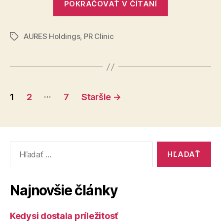
POKRAČOVAŤ V ČÍTANÍ
AAA
vozidie
šesťtisí
AUTO
Slovák
AURES Holdings
,
PR Clinic
si
Značky
už
bezplatne
overilo
Stránkovanie
históriu
…
1
2
7
Staršie
→
vozidiel
príspevkov
šesťtisíc
Slovákov“
Vyhľadať:
Najnovšie články
Kedysi dostala príležitosť