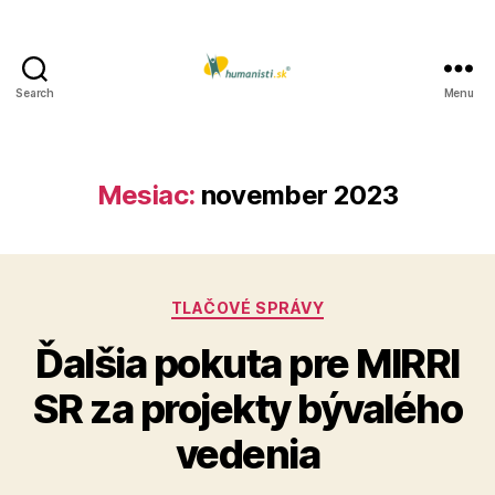
Search
Menu
Humanisti.sk
Mesiac:
november 2023
Kategórie
TLAČOVÉ SPRÁVY
Ďalšia pokuta pre MIRRI
SR za projekty bývalého
vedenia