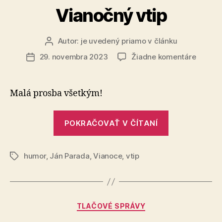
Vianočný vtip
Autor:
je uvedený priamo v článku
Autor
článku
na
29. novembra 2023
Žiadne komentáre
Dátum
Vianoč
článku
vtip
Malá prosba všetkým!
„Vianočný
POKRAČOVAŤ V ČÍTANÍ
vtip“
humor
,
Ján Parada
,
Vianoce
,
vtip
Značky
Kategórie
TLAČOVÉ SPRÁVY