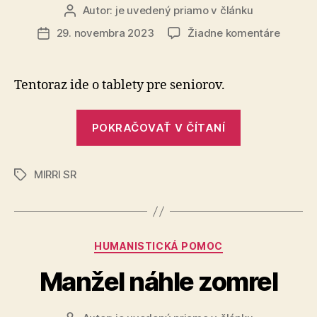
Autor:
je uvedený priamo v článku
Autor
článku
na
29. novembra 2023
Žiadne komentáre
Dátum
Ďalšia
článku
pokuta
pre
Tentoraz ide o tablety pre se­ni­o­rov.
MIRRI
SR
„Ďalšia
za
POKRAČOVAŤ V ČÍTANÍ
pokuta
projekt
pre
bývalé
vedeni
MIRRI SR
MIRRI
Značky
SR
za
projekty
Kategórie
HUMANISTICKÁ POMOC
bývalého
vedenia“
Manžel náhle zomrel