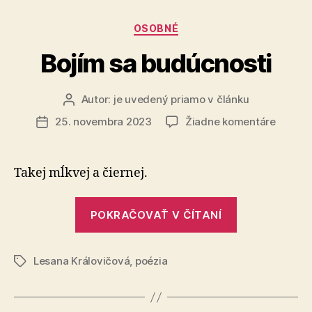
Kategórie
OSOBNÉ
Bojím sa budúcnosti
Autor:
je uvedený priamo v článku
Autor
článku
na
25. novembra 2023
Žiadne komentáre
Dátum
Bojím
článku
sa
budúcn
Takej mĺkvej a čiernej.
„Bojím
POKRAČOVAŤ V ČÍTANÍ
sa
budúcnosti“
Lesana Královičová
,
poézia
Značky