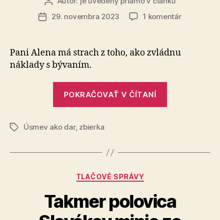
Autor:
je uvedený priamo v článku
Autor
článku
na
29. novembra 2023
1 komentár
Dátum
Manžel
článku
náhle
zomrel
Pani Alena má strach z toho, ako zvládnu
náklady s bý­va­ním.
„Manžel
POKRAČOVAŤ V ČÍTANÍ
náhle
zomrel“
Úsmev ako dar
,
zbierka
Značky
Kategórie
TLAČOVÉ SPRÁVY
Takmer polovica