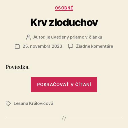
Kategórie
OSOBNÉ
Krv zloduchov
Autor:
je uvedený priamo v článku
Autor
článku
na
25. novembra 2023
Žiadne komentáre
Dátum
Krv
článku
zloduc
Poviedka.
„Krv
POKRAČOVAŤ V ČÍTANÍ
zloduchov“
Lesana Královičová
Značky