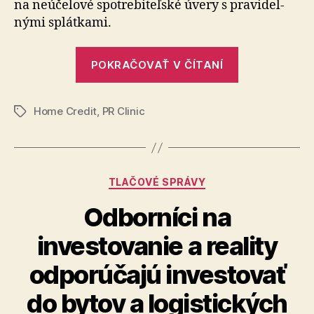
na ne­úče­lo­vé spotre­bi­teľ­ské úvery s pra­vi­del­
Indexe
nými splátkami.
zodpov
úverov
od
„Home
POKRAČOVAŤ V ČÍTANÍ
nezisk
Credit
Člověk
obsadil
v
Home Credit
,
PR Clinic
najvyššiu
Značky
tísni
priečku
v
Indexe
Kategórie
TLAČOVÉ SPRÁVY
zodpovedné
úverovania
Odborníci na
od
investovanie a reality
neziskovky
Člověk
odporúčajú investovať
v
do bytov a logistických
tísni“