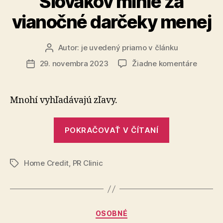
Slovákov minie za
vianočné darčeky menej
Autor:
je uvedený priamo v článku
Autor
článku
na
29. novembra 2023
Žiadne komentáre
Dátum
Takmer
článku
polovic
Slovák
Mnohí vyhľadávajú zľavy.
minie
za
„Takmer
vianoč
POKRAČOVAŤ V ČÍTANÍ
polovica
darček
Slovákov
menej
Home Credit
,
PR Clinic
minie
Značky
za
vianočné
darčeky
Kategórie
OSOBNÉ
menej“