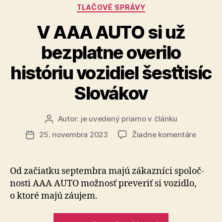
Kategórie
TLAČOVÉ SPRÁVY
V AAA AUTO si už
bezplatne overilo
históriu vozidiel šesťtisíc
Slovákov
Autor:
je uvedený priamo v článku
Autor
článku
na
25. novembra 2023
Žiadne komentáre
Dátum
V
článku
AAA
AUTO
Od začiatku septembra majú zákazníci spo­loč­
si
nosti AAA AUTO mož­nosť pre­ve­riť si vozidlo,
už
o ktoré majú záujem.
bezpla
overilo
„V
históriu