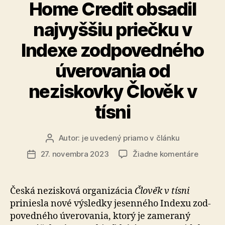
Home Credit obsadil
najvyššiu priečku v
Indexe zodpovedného
úverovania od
neziskovky Člověk v
tísni
Autor:
je uvedený priamo v článku
Autor
článku
na
27. novembra 2023
Žiadne komentáre
Dátum
Home
článku
Credit
obsadil
Česká nezisková organizácia
Člověk v tísni
najvyšš
priniesla nové výsledky jesenného Indexu zod­
priečku
po­ved­né­ho úve­ro­va­nia, ktorý je za­me­ra­ný
v