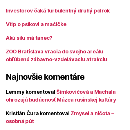
Investorov čaká turbulentný druhý polrok
Vtip o psíkovi a mačičke
Akú silu má tanec?
ZOO Bratislava vracia do svojho areálu
obľúbenú zábavno-vzdelávaciu atrakciu
Najnovšie komentáre
Lemmy
komentoval
Šimkovičová a Machala
ohrozujú budúcnosť Múzea rusínskej kultúry
Kristián Čura
komentoval
Zmysel a ničota –
osobná púť