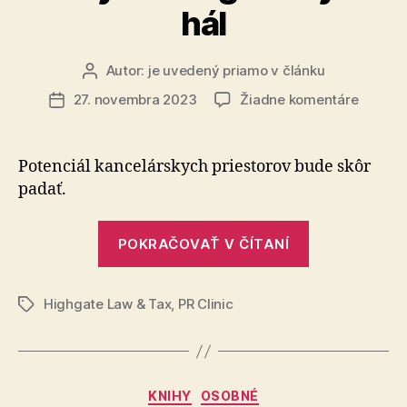
hál
Autor:
je uvedený priamo v článku
Autor
článku
na
27. novembra 2023
Žiadne komentáre
Dátum
Odborní
článku
na
investo
Potenciál kancelárskych priestorov bude skôr
a
padať.
reality
odporú
„Odborníci
investo
POKRAČOVAŤ V ČÍTANÍ
na
do
bytov
investovani
a
Highgate Law & Tax
,
PR Clinic
a
Značky
logisti
reality
hál
odporúčajú
investovať
Kategórie
KNIHY
OSOBNÉ
do