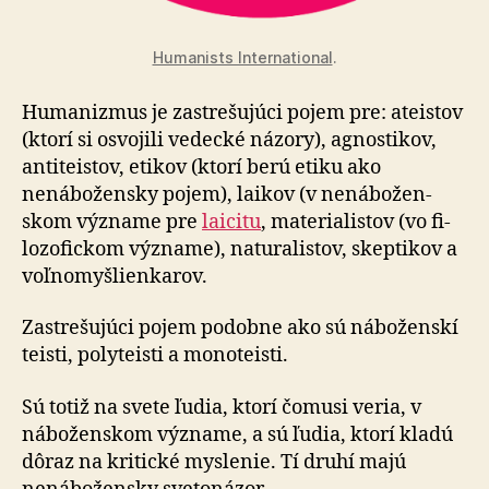
Humanists International
.
Humanizmus je zastrešujúci pojem pre: ateistov
(ktorí si osvojili vedecké názory), agnostikov,
antiteistov, etikov (ktorí berú etiku ako
nenábožensky pojem), laikov (v ne­ná­bo­žen­
skom výz­na­me pre
laicitu
, materialistov (vo fi­
lo­zo­fic­kom význame), naturalistov, skeptikov a
voľ­no­myš­lien­ka­rov.
Zastrešujúci pojem podobne ako sú náboženskí
teisti, polyteisti a monoteisti.
Sú totiž na svete ľudia, ktorí čomusi veria, v
náboženskom význame, a sú ľudia, ktorí kladú
dôraz na kritické mys­le­nie. Tí druhí majú