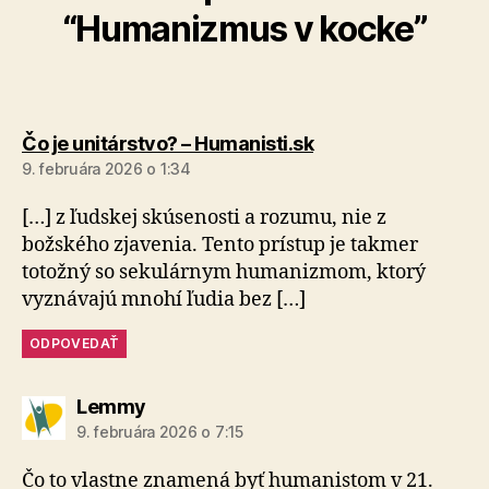
“Humanizmus v kocke”
hovorí:
Čo je unitárstvo? – Humanisti.sk
9. februára 2026 o 1:34
[…] z ľudskej skúsenosti a rozumu, nie z
božského zjavenia. Tento prístup je takmer
totožný so sekulárnym humanizmom, ktorý
vyznávajú mnohí ľudia bez […]
ODPOVEDAŤ
hovorí:
Lemmy
9. februára 2026 o 7:15
Čo to vlastne znamená byť humanistom v 21.