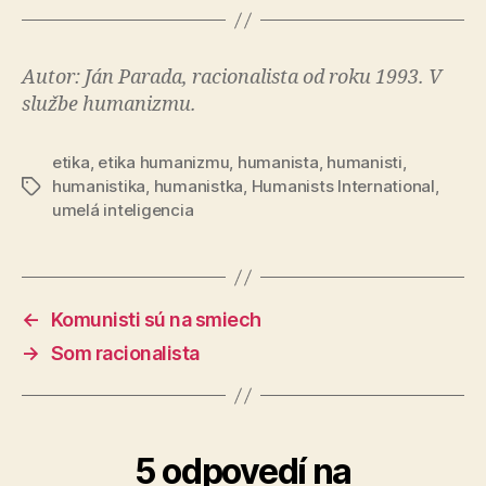
Autor: Ján Parada, racionalista od roku 1993. V
službe humanizmu.
etika
,
etika humanizmu
,
humanista
,
humanisti
,
humanistika
,
humanistka
,
Humanists International
,
Značky
umelá inteligencia
←
Komunisti sú na smiech
→
Som racionalista
5 odpovedí na