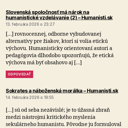
Slovenská spoločnosť má nárok na
hovorí
humanistické vzdelávanie (2) – Humanisti.sk
13. februára 2026 o 23:27
[…] rovnocennej, odborne vybudovanej
alternatívy pre žiakov, ktorí si volia etickú
výchovu. Humanisticky orientovaní autori a
pedagógovia dlhodobo upozorňujú, že etická
výchova má byť obsahovo aj […]
ODPOVEDAŤ
hovo
Sokrates a náboženská morálka – Humanisti.sk
14. februára 2026 o 19:55
[…] sú od seba nezávislé; je to úžasná zbraň
medzi nástrojmi kritického myslenia
sekulárneho humanistu. Pôvodne ju formuloval