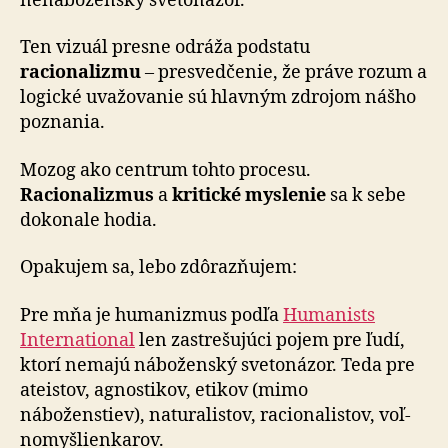
nenábožensky svetonázor.
Ten vizuál presne odráža podstatu
racionalizmu
– presvedčenie, že práve rozum a
logické uvažovanie sú hlavným zdrojom nášho
poznania.
Mozog ako centrum tohto procesu.
Racionalizmus
a
kritické myslenie
sa k sebe
dokonale hodia.
Opakujem sa, lebo zdôrazňujem:
Pre mňa je humanizmus podľa
Humanists
International
len zastrešujúci pojem pre ľudí,
ktorí nemajú náboženský svetonázor. Teda pre
ateistov, agnostikov, etikov (mimo
náboženstiev), naturalistov, racionalistov, voľ­
no­myš­lien­ka­rov.