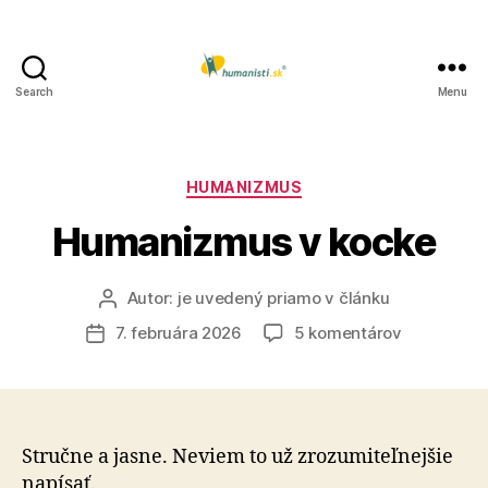
Search
Menu
Humanisti.sk
Kategórie
HUMANIZMUS
Humanizmus v kocke
Autor:
je uvedený priamo v článku
Autor
článku
na
7. februára 2026
5 komentárov
Dátum
Humanizm
článku
v
kocke
Stručne a jasne. Neviem to už zrozumiteľnejšie
napísať.