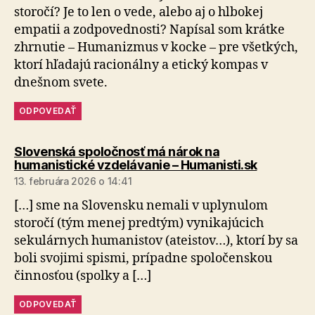
storočí? Je to len o vede, alebo aj o hlbokej
empatii a zodpovednosti? Napísal som krátke
zhrnutie – Humanizmus v kocke – pre všetkých,
ktorí hľadajú racionálny a etický kompas v
dnešnom svete.
ODPOVEDAŤ
Slovenská spoločnosť má nárok na
hovorí:
humanistické vzdelávanie – Humanisti.sk
13. februára 2026 o 14:41
[…] sme na Slovensku nemali v uplynulom
storočí (tým menej predtým) vynikajúcich
sekulárnych humanistov (ateistov…), ktorí by sa
boli svojimi spismi, prípadne spoločenskou
činnosťou (spolky a […]
ODPOVEDAŤ