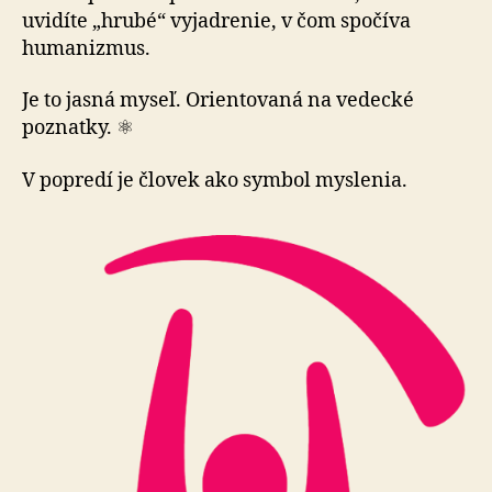
uvidíte „hrubé“ vyjadrenie, v čom spočíva
humanizmus.
Je to jasná myseľ. Orientovaná na vedecké
poznatky. ⚛
V popredí je človek ako symbol myslenia.