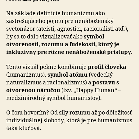
Na základe definície humanizmu ako
zastrešujúceho pojmu pre nenáboženský
svetonázor (ateisti, agnostici, racionalisti atď.),
by sa to dalo vizualizovať ako
symbol
otvorenosti, rozumu a ľudskosti, ktorý je
inkluzívny pre rôzne nenáboženské prístupy
.
Tento vizuál pekne kombinuje
profil človeka
(hu­ma­niz­mus),
symbol atómu
(vedecký
naturalizmus a ra­cio­na­liz­mus) a
postavu s
otvorenou náručou
(tzv. „Happy Hu­man“ –
medzinárodný symbol humanistov).
O čom hovorím? Od sily rozumu až po dôležitosť
individuálnej slobody, ktorá je pre humanizmus
taká kľúčová.