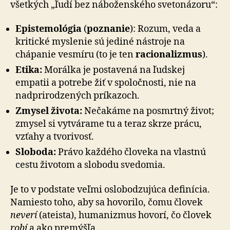
všetkých „ľudí bez náboženského svetonázoru“:
Epistemológia
(
poznanie
): Rozum, veda a
kritické myslenie sú jediné nástroje na
chápanie vesmíru (to je ten
racionalizmus
).
Etika:
Morálka je postavená na ľudskej
empatii a potrebe žiť v spoločnosti, nie na
nadprirodzených príkazoch.
Zmysel života:
Nečakáme na posmrtný život;
zmysel si vytvárame tu a teraz skrze prácu,
vzťahy a tvorivosť.
Sloboda:
Právo každého človeka na vlastnú
cestu životom a slobodu svedomia.
Je to v podstate veľmi oslobodzujúca definícia.
Namiesto toho, aby sa hovorilo, čomu človek
neverí
(ateista), humanizmus hovorí, čo človek
robí
a ako premýšľa.