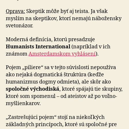
Oprava:
Skeptik môže byť aj teista. Ja však
myslím na skeptikov, ktorí nemajú nábožensky
svetonázor.
Moderná definícia, ktorú presadzuje
Humanists In­ter­na­tio­nal
(napríklad v ich
známom
Amsterdamskom vy­hlá­se­ní
).
Pojem „piliere“ sa v tejto súvislosti nepoužíva
ako nejaká dogmatická štruktúra (keďže
humanizmus dogmy od­mie­ta), ale skôr ako
spoločné východiská
, ktoré spájajú tie skupiny,
ktoré som spomenul – od ateistov až po voľ­no­
myš­lien­ka­rov.
„Zastrešujúci pojem“ stojí na niekoľkých
základných princípoch, ktoré sú spoločné pre