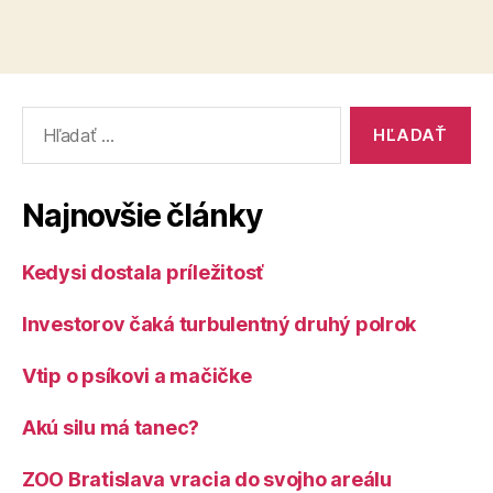
Vyhľadať:
Najnovšie články
Kedysi dostala príležitosť
Investorov čaká turbulentný druhý polrok
Vtip o psíkovi a mačičke
Akú silu má tanec?
ZOO Bratislava vracia do svojho areálu