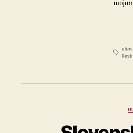
mojom 
ateis
Značky
Rast
H
Slovens