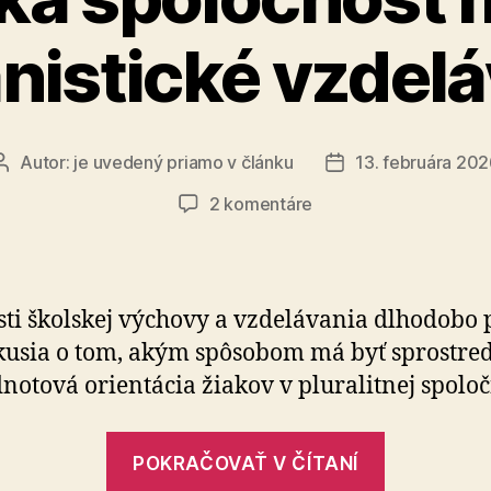
istické vzdelá
Autor:
je uvedený priamo v článku
13. februára 20
Autor
Dátum
článku
článku
na
2 komentáre
Slovenská
spoločnosť
má
nárok
sti školskej výchovy a vzdelávania dlhodobo p
na
kusia o tom, akým spôsobom má byť sprostred­
humanistické
notová orientácia žiakov v pluralitnej spoloč
vzdelávanie
(3)
„Slovens
POKRAČOVAŤ V ČÍTANÍ
spoločnos