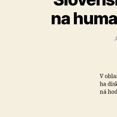
na human
V obla
ha dis
ná hod