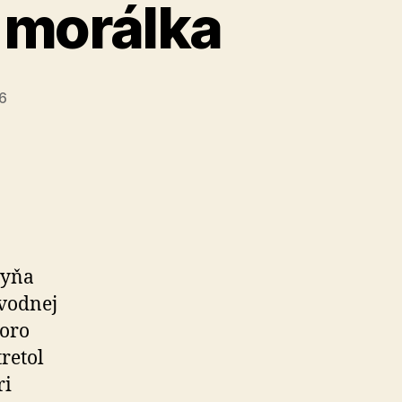
 morálka
26
gyňa
vod­nej
koro
retol
ri