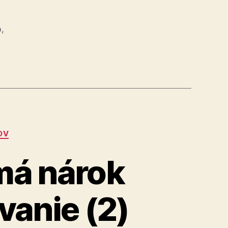
o
,
ické
nie
OV
má nárok
vanie (2)