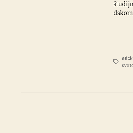
študij
dskom 
etic
Značky
svet