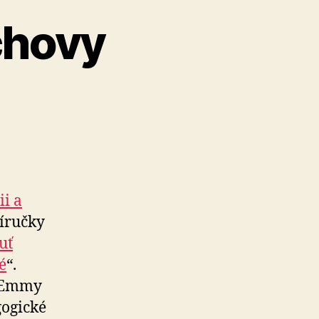
chovy
ii a
íručky
uť
é
“.
a Emmy
gogické