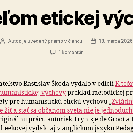
eľom etickej vý
Autor:
je uvedený priamo v článku
13. marca 2026
Autor
Dátum
článku
článku
na
1 komentár
Učiteľom
etickej
výchovy
teľstvo Rastislav Škoda vydalo v edícii
K teór
 humanistickej výchovy
preklad metodickej pr
ty pre humanistickú etickú výchovu „
Zvládn
 žiť a stať sa občanom sveta nie je jednoduch
riginálnu prácu autoriek Tryntsje de Groot 
beekovej vydalo aj v anglickom jazyku Peda