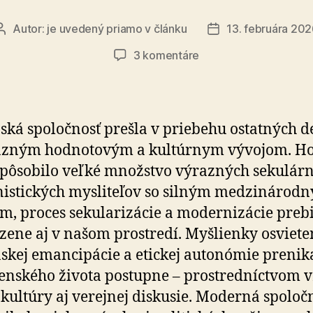
Autor:
je uvedený priamo v článku
13. februára 20
Autor
Dátum
článku
článku
na
3 komentáre
Slovenská
spoločnosť
má
nárok
ská spoločnosť prešla v priebehu os­tat­ných de­
na
razným hodnotovým a kultúrnym vývojom. Ho
humanistické
pôsobilo veľké množstvo výrazných sekulár
vzdelávanie
(2)
istických mysliteľov so silným medzinárod
m, proces sekularizácie a modernizácie preb
zene aj v našom prostredí. Myšlienky osviete
skej emancipácie a etickej autonómie prenika
enského života postupne – prostredníctvom vz
, kultúry aj verejnej diskusie. Moderná spoloč