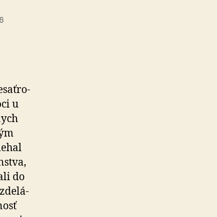
26
sať­ro­
ci u
nych
ným
iehal
nstva,
li do
de­lá­
nosť