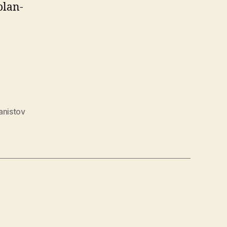
­lan­
m
anistov