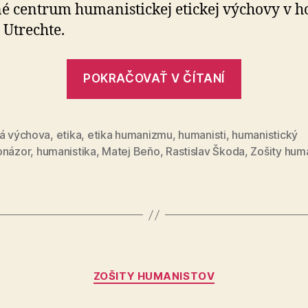
né centrum humanistickej etickej výchovy v ho
Utrechte.
„Učiteľo
POKRAČOVAŤ V ČÍTANÍ
etickej
výchovy“
ká výchova
,
etika
,
etika humanizmu
,
humanisti
,
humanistický
onázor
,
humanistika
,
Matej Beňo
,
Rastislav Škoda
,
Zošity hum
Kategórie
ZOŠITY HUMANISTOV