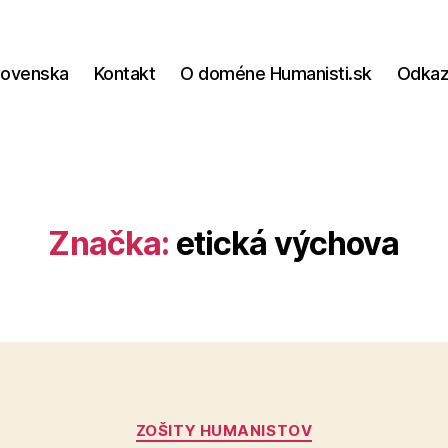
lovenska
Kontakt
O doméne Humanisti.sk
Odka
Značka:
etická výchova
Kategórie
ZOŠITY HUMANISTOV