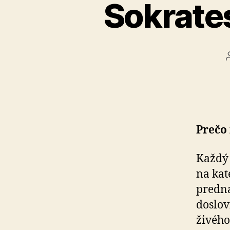
Sokrate
Prečo 
Každý 
na kat
predná
doslov
živého