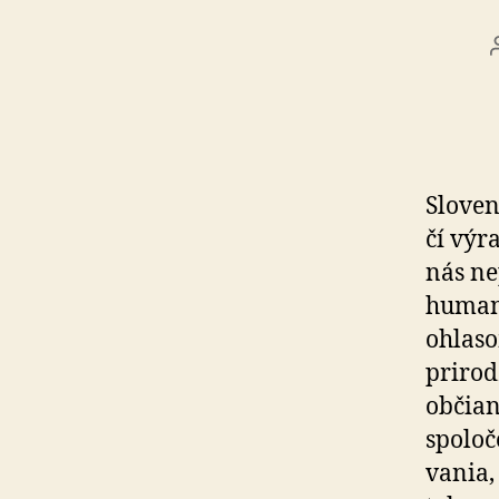
Sloven
čí vý
nás ne
human
ohlaso
prirod
občian
spoloč
va­nia