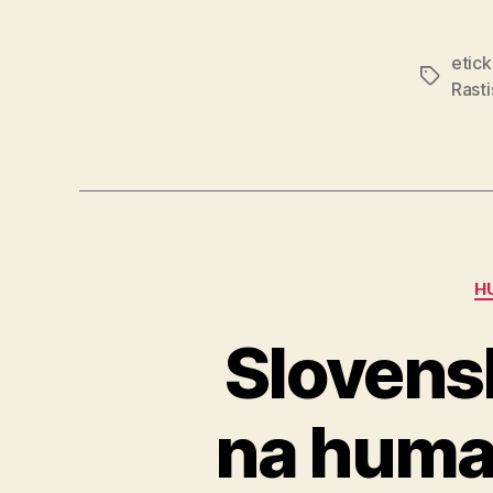
etic
Značky
Rast
H
Slovens
na human