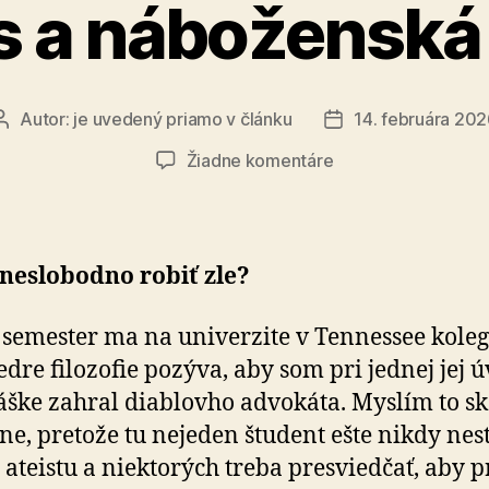
s a náboženská
Autor:
je uvedený priamo v článku
14. februára 20
Autor
Dátum
článku
článku
na
Žiadne komentáre
Sokrates
a
náboženská
morálka
neslobodno robiť zle?
semester ma na univerzite v Tennessee kole
edre filozofie pozýva, aby som pri jednej jej ú
ške zahral diablovho advokáta. Myslím to s
ne, pretože tu nejeden študent ešte nikdy nest
 ateistu a niektorých treba presviedčať, aby p