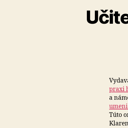
Učit
Vydava
pra­xi
a náme
umenie
Túto o
Klaren