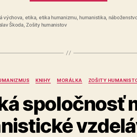
má
nárok
ká výchova
,
etika
,
etika humanizmu
,
humanistika
,
náboženstv
islav Škoda
,
Zošity humanistov
na
humanist
vzdeláva
(3)“
Kategórie
UMANIZMUS
KNIHY
MORÁLKA
ZOŠITY HUMANIST
ká spoločnosť 
istické vzdelá