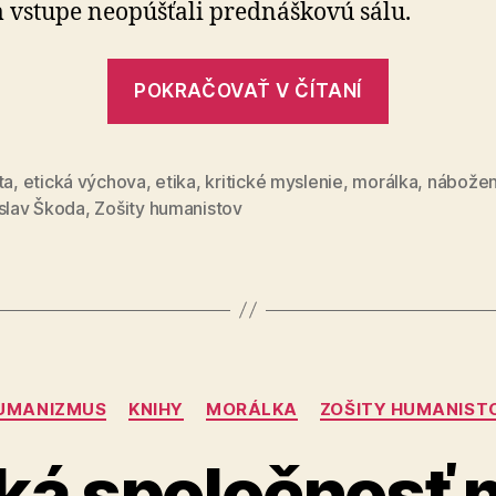
vstupe neopúšťali prednáškovú sálu.
„Sokrates
POKRAČOVAŤ V ČÍTANÍ
a
nábožens
morálka“
ta
,
etická výchova
,
etika
,
kritické myslenie
,
morálka
,
nábožen
islav Škoda
,
Zošity humanistov
Kategórie
UMANIZMUS
KNIHY
MORÁLKA
ZOŠITY HUMANIST
ká spoločnosť 