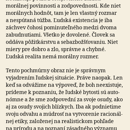
morálnej povinnosti a zod­po­ved­nosti. Kde niet
morálnych hodnôt, tam je len vlastný rozmar
a ne­spú­taná túžba. Ľudská existencia je iba
záchvev čohosi po­mi­nu­teľ­ného medzi dvoma
zabudnutiami. Všetko je dovolené. Človek sa
oddáva pôžitkárstvu a seba­zbož­šťo­vaniu. Niet
miery pre dobro a zlo, správne a chybné.
Ľudská realita nemá morálny rozmer.
Tento pochmúrny obraz nie je správnym
vyjadrením ľudskej situácie. Práve naopak. Len
keď sa odvážime na vý­po­veď, že boh neexistuje,
prídeme k poznaniu, že ľudské bytosti sú auto­
nómne a že sme zod­po­vední za svoje osudy, ako
aj za osudy svojich blízkych. Iba ak pod­nie­time
svoju odvahu a múdrosť na vy­tvo­renie ra­cio­nál­
nej etiky, za­lo­že­nej na rea­lis­tickom pohľade
na prírodu a na poznaní zásadného významu