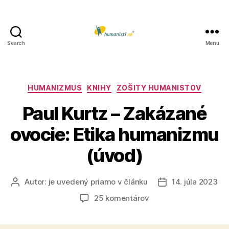
Search
Menu
Humanisti.sk
Kategórie
HUMANIZMUS
KNIHY
ZOŠITY HUMANISTOV
Paul Kurtz – Zakázané
ovocie: Etika humanizmu
(úvod)
Autor:
je uvedený priamo v článku
14. júla 2023
Autor
Dátum
článku
článku
na
25 komentárov
Paul
Kurtz