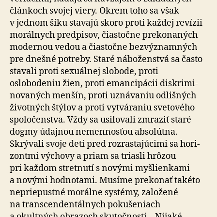
článkoch svojej viery. Okrem toho sa však
v jednom šíku stavajú skoro proti každej revízii
morálnych predpisov, čiastočne pre­ko­na­ných
mo­der­nou vedou a čiastočne bez­význam­ných
pre dnešné potreby. Staré náboženstvá sa často
stavali proti sexuálnej slobode, proti
oslobodeniu žien, proti emancipácii diskri­mi­
no­vaných menšín, proti uznávaniu odlišných
životných štýlov a proti vytváraniu svetového
spoločenstva. Vždy sa usilovali zmraziť staré
dogmy údajnou nemennosťou absolútna.
Skrývali svoje deti pred roz­rasta­jú­cimi sa hori­
zontmi výchovy a priam sa triasli hrôzou
pri každom stretnutí s novými myš­lien­kami
a novými hodnotami. Musíme prekonať takéto
ne­prie­pustné morálne systémy, založené
na trans­cen­den­tálnych pokušeniach
a okultných obrazoch skutočnosti. „Nijaké