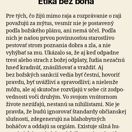
Etika bez boha
Pre tých, čo žijú mimo raja a rozprávanie o raji
považujú za mýtus, vesmír nie je postavený
podľa božského plánu, ani nemá účel. Podľa
nich je našou prvou po­vin­nosťou starostlivo
pestovať strom poznania dobra a zla, a nie
vyhýbať sa mu. Ukázalo sa, že aj keď odpadne
trest alebo strach z božej odplaty, ľudia nezačnú
hneď kradnúť, znásilňovať a vraždiť. Aj
bez božských sankcií vedia byť čestní, hovoriť
pravdu, byť uvážliví a spra­vod­liví; a nie­len­že
môžu, ale aj sku­toč­ne roz­ví­jajú v sebe cit zod­po­
ved­nosti voči druhým. Vo svojom vnútornom
živote nezúfajú, nestanú sa ni­hi­lis­tami. Nie je
pravda, že budú ignorovať štandardy občianskej
slušnosti, zde­ge­ne­rujú na bla­ho­byt­ných
boháčov a oddajú sa orgiám. Existuje silná hu­