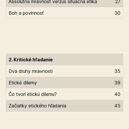
Absolútna mravnosť verzus situačná etika
27
Boh a povinnosť
30
2. Kritické hľadanie
Dva druhy mravnosti
35
Etické dilemy
39
Čo tvorí etickú dilemu?
40
Začiatky etického hľadania
45