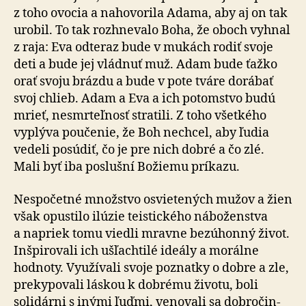
z toho ovocia a na­ho­vo­rila Adama, aby aj on tak
urobil. To tak roz­hne­valo Boha, že oboch vyhnal
z raja: Eva odteraz bude v mukách rodiť svoje
deti a bude jej vládnuť muž. Adam bude ťažko
orať svoju brázdu a bude v pote tváre dorábať
svoj chlieb. Adam a Eva a ich potomstvo budú
mrieť, nesmrteľnosť stratili. Z toho všetkého
vyplýva poučenie, že Boh nechcel, aby ľudia
vedeli posúdiť, čo je pre nich dobré a čo zlé.
Mali byť iba poslušní Božiemu príkazu.
Nespočetné množstvo osvietených mužov a žien
však opustilo ilúzie teistického náboženstva
a napriek tomu viedli mravne bezúhonný život.
Inšpirovali ich ušľachtilé ideály a morálne
hodnoty. Využívali svoje poznatky o dobre a zle,
prekypovali láskou k dobrému životu, boli
solidárni s inými ľuďmi, venovali sa dobro­čin­