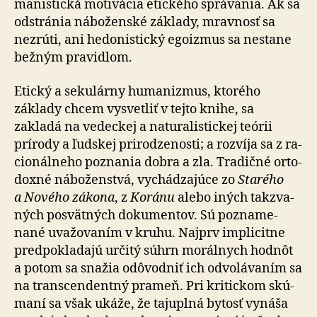
ma­nis­tická mo­ti­vácia etického správania. Ak sa
odstránia náboženské základy, mravnosť sa
nezrúti, ani he­do­nis­tický egoizmus sa nestane
bežným pravidlom.
Etický a sekulárny humanizmus, ktorého
základy chcem vysvetliť v tejto knihe, sa
zakladá na ve­dec­kej a na­tu­ra­lis­tickej teórii
prírody a ľudskej pri­ro­dze­nosti; a roz­ví­ja sa z ra­
cio­nál­neho poznania dobra a zla. Tradičné orto­
doxné náboženstvá, vy­chá­dza­júce zo
Starého
a Nového zákona
, z
Koránu
alebo iných tak­zva­
ných po­svät­ných do­ku­men­tov. Sú po­zna­me­
nané uva­žo­va­ním v kruhu. Najprv im­pli­citne
pred­po­kla­dajú určitý súhrn mo­rál­nych hodnôt
a po­tom sa snažia odô­vod­niť ich od­vo­lá­va­ním sa
na trans­cen­dentný prameň. Pri kri­tic­kom skú­
ma­ní sa však ukáže, že taju­plná bytosť vynáša