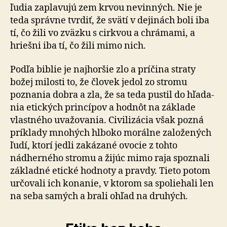
ľudia zaplavujú zem krvou ne­vin­ných. Nie je
teda správne tvrdiť, že svätí v dejinách boli iba
tí, čo žili vo zväzku s cirkvou a chrámami, a
hriešni iba tí, čo žili mimo nich.
Podľa biblie je najhoršie zlo a príčina straty
božej milosti to, že človek jedol zo stromu
poznania dobra a zla, že sa teda pustil do hľa­da­
nia etických princípov a hodnôt na základe
vlastného uva­žo­va­nia. Ci­vi­li­zácia však pozná
príklady mnohých hlboko morálne za­lo­že­ných
ľudí, ktorí jedli za­ká­za­né ovocie z tohto
nádherného stromu a žijúc mimo raja spoznali
základné etické hodnoty a pravdy. Tieto potom
určovali ich konanie, v ktorom sa spo­lie­hali len
na seba samých a brali ohľad na druhých.