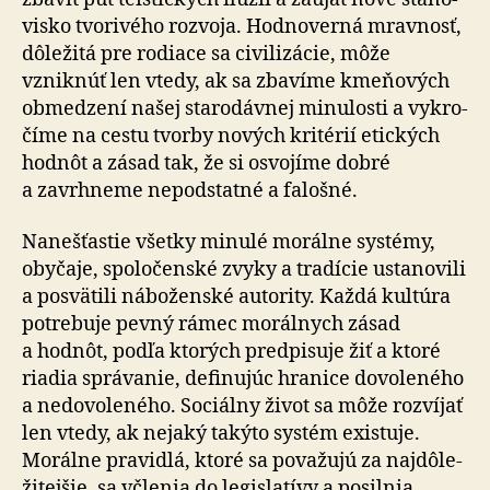
visko tvorivého rozvoja. Hod­no­verná mravnosť,
dôležitá pre ro­dia­ce sa ci­vi­li­zácie, môže
vzniknúť len vtedy, ak sa zbavíme kme­ňo­vých
ob­me­dze­ní našej staro­dávnej mi­nu­losti a vy­kro­
číme na cestu tvorby nových kritérií etických
hodnôt a zásad tak, že si osvojíme dobré
a zavrh­neme ne­pod­statné a falošné.
Nanešťastie všetky minulé morálne systémy,
obyčaje, spo­lo­čenské zvyky a tra­dí­cie ustanovili
a posvätili náboženské autority. Každá kultúra
potrebuje pevný rámec morálnych zásad
a hodnôt, podľa ktorých pred­pi­suje žiť a ktoré
riadia správanie, definujúc hranice do­vo­le­ného
a ne­do­vo­le­ného. Sociálny život sa môže rozvíjať
len vtedy, ak nejaký takýto systém existuje.
Morálne pravidlá, ktoré sa považujú za naj­dô­le­
ži­tejšie, sa včlenia do le­gis­la­tívy a posilnia