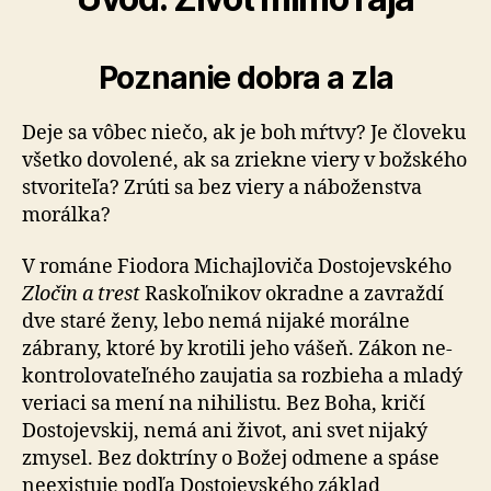
Poznanie dobra a zla
Deje sa vôbec niečo, ak je boh mŕtvy? Je človeku
všetko dovolené, ak sa zriekne viery v božského
stvoriteľa? Zrúti sa bez viery a náboženstva
morálka?
V románe Fiodora Michajloviča Dostojevského
Zločin a trest
Raskoľnikov okradne a zavraždí
dve staré ženy, lebo nemá nijaké morálne
zábrany, ktoré by krotili jeho vášeň. Zákon ne­
kon­tro­lo­va­teľ­ného zaujatia sa rozbieha a mladý
veriaci sa mení na ni­hi­listu. Bez Boha, kričí
Dostojevskij, nemá ani život, ani svet nijaký
zmysel. Bez dok­trí­ny o Božej odmene a spáse
neexistuje podľa Dostojevského základ