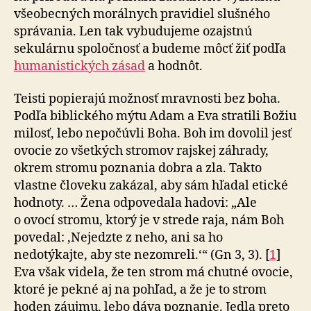
všeo­bec­ných morálnych pravidiel slušného
správania. Len tak vybudujeme ozajstnú
sekulárnu spoločnosť a budeme môcť žiť podľa
hu­ma­nis­tických zásad
a hodnôt.
Teisti popierajú možnosť mravnosti bez boha.
Podľa biblického mýtu Adam a Eva stratili Božiu
milosť, lebo nepočúvli Boha. Boh im dovolil jesť
ovocie zo všetkých stromov rajskej záhrady,
okrem stromu poznania dobra a zla. Takto
vlastne človeku zakázal, aby sám hľadal etické
hodnoty. … Žena odpovedala hadovi: „Ale
o ovocí stromu, ktorý je v strede raja, nám Boh
povedal: ‚Nejedzte z neho, ani sa ho
nedotýkajte, aby ste nezomreli.‘“ (Gn 3, 3). [
1
]
Eva však videla, že ten strom má chutné ovocie,
ktoré je pekné aj na pohľad, a že je to strom
hoden záujmu, lebo dáva poznanie. Jedla preto