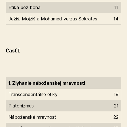
Etika bez boha
11
Ježiš, Mojžiš a Mohamed verzus Sokrates
14
Časť I
1. Zlyhanie náboženskej mravnosti
Transcendentálne etiky
19
Platonizmus
21
Náboženská mravnosť
22