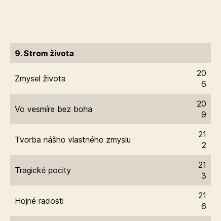
9. Strom života
20
Zmysel života
6
20
Vo vesmíre bez boha
9
21
Tvorba nášho vlastného zmyslu
2
21
Tragické pocity
3
21
Hojné radosti
6