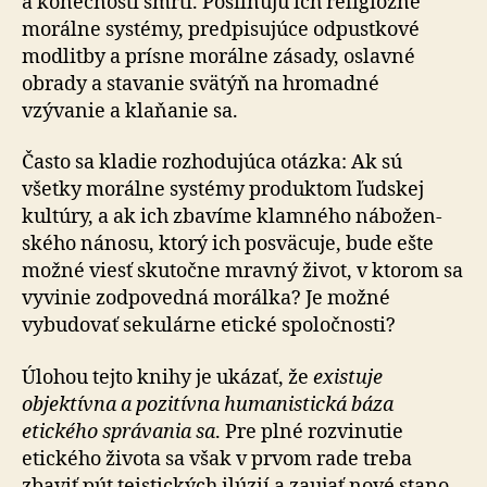
a konečnosti smrti. Posilňujú ich religiózne
morálne systémy, pred­pi­su­júce odpustkové
modlitby a prísne morálne zásady, oslavné
obrady a sta­va­nie svätýň na hro­mad­né
vzývanie a klaňanie sa.
Často sa kladie rozhodujúca otázka: Ak sú
všetky morálne systémy produktom ľudskej
kultúry, a ak ich zbavíme klamného ná­bo­žen­
ského nánosu, ktorý ich posväcuje, bude ešte
možné viesť skutočne mravný život, v ktorom sa
vyvinie zodpovedná morálka? Je možné
vybudovať sekulárne etické spoločnosti?
Úlohou tejto knihy je ukázať, že
existuje
objektívna a po­zi­tívna hu­ma­nis­tická báza
etického správania sa
. Pre plné roz­vi­nutie
etického života sa však v prvom rade treba
zbaviť pút teistických ilúzií a zaujať nové sta­no­