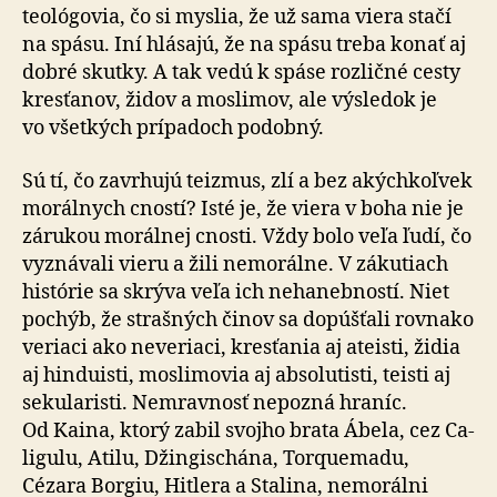
teo­ló­go­via, čo si myslia, že už sama viera stačí
na spásu. Iní hlásajú, že na spásu treba konať aj
dobré skutky. A tak vedú k spáse rozličné cesty
kresťanov, židov a moslimov, ale výsledok je
vo všetkých prípadoch podobný.
Sú tí, čo zavrhujú teizmus, zlí a bez akýchkoľvek
morálnych cností? Isté je, že viera v boha nie je
zárukou morálnej cnosti. Vždy bolo veľa ľudí, čo
vyznávali vieru a žili nemorálne. V zákutiach
histórie sa skrýva veľa ich ne­ha­neb­ností. Niet
pochýb, že strašných činov sa dopúšťali rovnako
veriaci ako neveriaci, kresťania aj ateisti, židia
aj hinduisti, moslimovia aj absolutisti, teisti aj
sekularisti. Nemravnosť nepozná hraníc.
Od Kaina, ktorý zabil svojho brata Ábela, cez Ca­
li­gulu, Atilu, Džin­gis­chána, Torque­madu,
Cézara Borgiu, Hitlera a Stalina, ne­mo­rálni