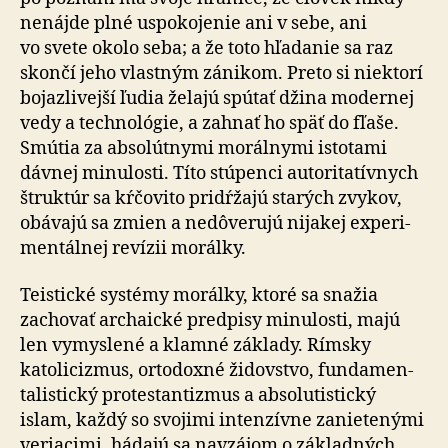
nenájde plné uspo­ko­je­nie ani v sebe, ani
vo svete okolo seba; a že toto hľadanie sa raz
skončí jeho vlastným zánikom. Preto si niektorí
bojazlivejší ľudia želajú spútať džina modernej
vedy a tech­no­ló­gie, a zahnať ho späť do fľaše.
Smútia za abso­lút­nymi morálnymi istotami
dávnej minulosti. Títo stúpenci auto­ri­ta­tív­nych
štruktúr sa kŕčovito pridŕžajú starých zvykov,
obávajú sa zmien a ne­dô­ve­rujú nijakej expe­ri­
men­tálnej revízii morálky.
Teistické systémy morálky, ktoré sa snažia
zachovať archaické predpisy minulosti, majú
len vymyslené a klamné základy. Rímsky
katolicizmus, ortodoxné židovstvo, fun­da­men­
ta­lis­tický pro­testan­tiz­mus a abso­lu­tis­tický
islam, každý so svojimi inten­zívne zanietenými
veriacimi, hádajú sa navzájom o základných