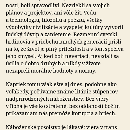
nosti, boli spravodliví. Nezriekli sa svojich
plánov a projektov, ani vôle žiť. Vedu
a technológiu, filozofiu a poéziu, všetky
výdobytky civilizácie a vyspelej kultúry vytvoril
ľudský dôvtip a zanietenie. Bez­menní svetskí
hrdinovia v priebehu mnohých generácií prišli
na to, že život je plný príležitostí a v tom spočíva
jeho zmysel. Aj keď boli neveriaci, nevzdali sa
úsilia o dobro druhých a nikdy v živote
nezapreli morálne hodnoty a normy.
Napriek tomu však ešte aj dnes, podobne ako
voľakedy, počúvame známe litánie stúpencov
nad­pri­ro­dze­ných náboženstiev: Bez viery
v Boha je všetko stratené, bez odda­nosti božím
pri­ká­za­niam nás pre­mô­že korupcia a hriech.
Náboženské posolstvo je lákavé: viera v trans­