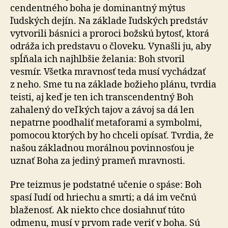
cen­den­tného boha je dominantný mýtus
ľudských dejín. Na základe ľudských predstáv
vytvorili básnici a proroci božskú bytosť, ktorá
odráža ich predstavu o človeku. Vynašli ju, aby
spĺňala ich naj­hlbšie želania: Boh stvoril
vesmír. Všetka mravnosť teda musí vychádzať
z neho. Sme tu na základe božieho plánu, tvrdia
teisti, aj keď je ten ich trans­cen­den­tný Boh
zahalený do veľkých tajov a závoj sa dá len
nepatrne poodhaliť meta­fo­rami a sym­bol­mi,
pomocou ktorých by ho chceli opísať. Tvrdia, že
našou základnou morálnou po­vin­nosťou je
uznať Boha za jediný prameň mravnosti.
Pre teizmus je podstatné učenie o spáse: Boh
spasí ľudí od hriechu a smrti; a dá im večnú
blaženosť. Ak niekto chce dosiahnuť túto
odmenu, musí v prvom rade veriť v boha. Sú