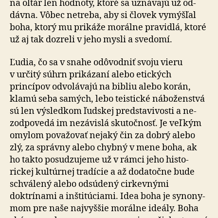
na oltár len hod­no­ty, ktoré sa uznávajú už od­
dávna. Vôbec ne­treba, aby si človek vy­mýš­ľal
boha, ktorý mu prikáže morálne pra­vid­lá, ktoré
už aj tak do­zre­li v jeho mysli a sve­do­mí.
Ľudia, čo sa v snahe odôvodniť svoju vieru
v určitý súhrn prikázaní alebo etických
princípov od­vo­lá­vajú na bibliu alebo korán,
klamú seba samých, lebo teistické náboženstvá
sú len výsledkom ľudskej predstavivosti a ne­
zod­po­ve­dá im ne­zá­vislá sku­toč­nosť. Je veľkým
omylom považovať nejaký čin za dobrý alebo
zlý, za správny alebo chybný v mene boha, ak
ho takto po­su­dzu­jeme už v rámci jeho histo­
rickej kul­túr­nej tra­dí­cie a až do­da­toč­ne bude
schvá­lený alebo od­sú­dený cirkevnými
doktrínami a in­šti­tú­ciami. Idea boha je syno­ny­
mom pre naše naj­vyššie morálne ideály. Boha