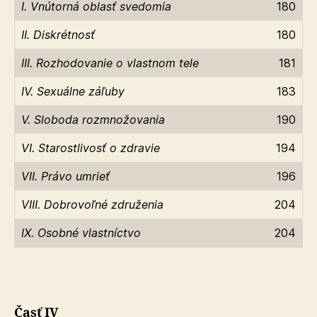
I. Vnútorná oblasť svedomia
180
II. Diskrétnosť
180
III. Rozhodovanie o vlastnom tele
181
IV. Sexuálne záľuby
183
V. Sloboda rozmnožovania
190
VI. Starostlivosť o zdravie
194
VII. Právo umrieť
196
VIII. Dobrovoľné združenia
204
IX. Osobné vlastníctvo
204
Časť IV