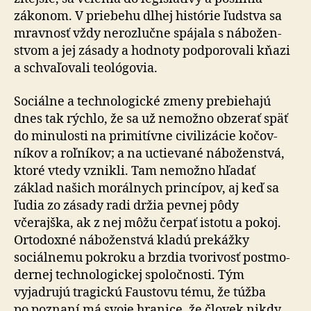
zákonom. V priebehu dlhej histórie ľudstva sa
mravnosť vždy nerozlučne spájala s ná­bo­žen­
stvom a jej zásady a hodnoty pod­po­ro­vali kňazi
a schva­ľo­vali teo­ló­govia.
Sociálne a technologické zmeny prebiehajú
dnes tak rýchlo, že sa už nemožno obzerať späť
do mi­nu­losti na pri­mi­tívne ci­vi­li­zácie ko­čov­
níkov a roľ­níkov; a na uctie­vané ná­bo­žen­stvá,
ktoré vtedy vznikli. Tam nemožno hľadať
základ našich morálnych princípov, aj keď sa
ľudia zo zásady radi držia pevnej pôdy
včerajška, ak z nej môžu čerpať istotu a pokoj.
Orto­doxné náboženstvá kladú prekážky
sociálnemu pokroku a brzdia tvorivosť post­mo­
der­nej tech­no­lo­gickej spo­loč­nosti. Tým
vyjadrujú tragickú Faustovu tému, že túžba
po poznaní má svoje hranice, že človek nikdy