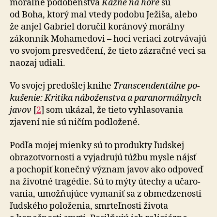
morálne podobenstvá
Kázne na hore
sú
od Boha, ktorý mal vtedy podobu Ježiša, alebo
že anjel Gabriel doručil koránový morálny
zákonník Mohamedovi – hoci veriaci zotrvávajú
vo svojom presvedčení, že tieto zázračné veci sa
naozaj udiali.
Vo svojej predošlej knihe
Trans­cen­den­tálne po­
ku­še­nie: Kritika náboženstva a pa­ra­nor­mál­nych
javov
[
2
] som ukázal, že tieto vy­hla­so­vania
zjavení nie sú ničím podložené.
Podľa mojej mienky sú to produkty ľudskej
obra­zo­tvor­nosti a vy­jad­rujú túžbu mysle nájsť
a po­cho­piť konečný význam javov ako odpoveď
na ži­vot­né tragédie. Sú to mýty útechy a uča­ro­
va­nia, umož­ňu­júce vymaniť sa z ob­me­dze­nosti
ľudského položenia, smrteľnosti života