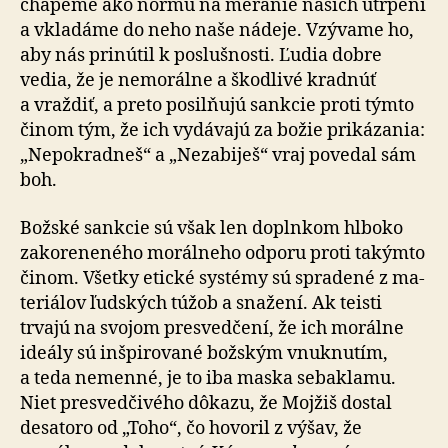
chápeme ako normu na me­ra­nie našich utrpení
a vkla­dá­me do neho naše nádeje. Vzývame ho,
aby nás prinútil k po­sluš­nosti. Ľudia dobre
vedia, že je ne­mo­rálne a škod­livé kradnúť
a vraždiť, a preto po­sil­ňujú sankcie proti týmto
činom tým, že ich vydávajú za božie prikázania:
„Nepokradneš“ a „Nezabiješ“ vraj povedal sám
boh.
Božské sankcie sú však len doplnkom hlboko
za­ko­re­ne­ného mo­rál­neho odporu proti takýmto
činom. Všetky etické systémy sú spradené z ma­
te­riá­lov ľudských túžob a sna­že­ní. Ak teisti
trvajú na svojom presvedčení, že ich morálne
ideály sú in­špi­ro­vané božským vnuk­nu­tím,
a teda ne­men­né, je to iba maska seba­kla­mu.
Niet presvedčivého dôkazu, že Mojžiš dostal
desatoro od „Toho“, čo hovoril z výšav, že