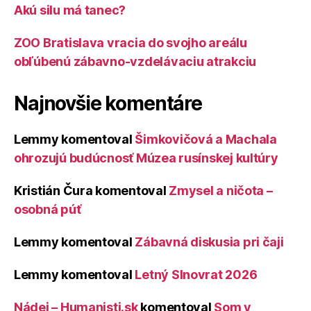
Akú silu má tanec?
ZOO Bratislava vracia do svojho areálu
obľúbenú zábavno-vzdelávaciu atrakciu
Najnovšie komentáre
Lemmy
komentoval
Šimkovičová a Machala
ohrozujú budúcnosť Múzea rusínskej kultúry
Kristián Čura
komentoval
Zmysel a ničota –
osobná púť
Lemmy
komentoval
Zábavná diskusia pri čaji
Lemmy
komentoval
Letný Slnovrat 2026
Nádej – Humanisti.sk
komentoval
Som v