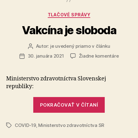
Kategórie
TLAČOVÉ SPRÁVY
Vakcína je sloboda
Autor:
je uvedený priamo v článku
Autor
článku
na
30. januára 2021
Žiadne komentáre
Dátum
Vakcína
článku
je
sloboda
Ministerstvo zdravotníctva Slovenskej
republiky:
„Vakcína
POKRAČOVAŤ V ČÍTANÍ
je
sloboda“
COVID-19
,
Ministerstvo zdravotníctva SR
Značky