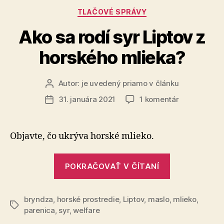
náboženské
Kategórie
TLAČOVÉ SPRÁVY
vyznania““
Ako sa rodí syr Liptov z
horského mlieka?
Autor:
je uvedený priamo v článku
Autor
článku
na
31. januára 2021
1 komentár
Dátum
Ako
článku
sa
rodí
Objavte, čo ukrýva horské mlieko.
syr
Liptov
„Ako
z
POKRAČOVAŤ V ČÍTANÍ
sa
horského
rodí
mlieka?
bryndza
,
horské prostredie
,
Liptov
,
maslo
,
syr
mlieko
,
Značky
parenica
,
syr
,
welfare
Liptov