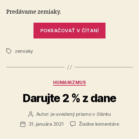
zo
Zemplín
Predávame zemiaky.
„Zemiaky
POKRAČOVAŤ V ČÍTANÍ
zo
Zemplína“
zemiaky
Značky
Kategórie
HUMANIZMUS
Darujte 2 % z dane
Autor:
je uvedený priamo v článku
Autor
článku
na
31. januára 2021
Žiadne komentáre
Dátum
Darujte
článku
2