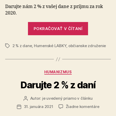
%
Darujte nám 2 % z vašej dane z príjmu za rok
z
2020.
dane
„Darujte
POKRAČOVAŤ V ČÍTANÍ
2
%
2 % z dane
,
Humenské LABKY
,
občianske združenie
z
Značky
dane“
Kategórie
HUMANIZMUS
Darujte 2 % z daní
Autor:
je uvedený priamo v článku
Autor
článku
na
31. januára 2021
Žiadne komentáre
Dátum
Darujte
článku