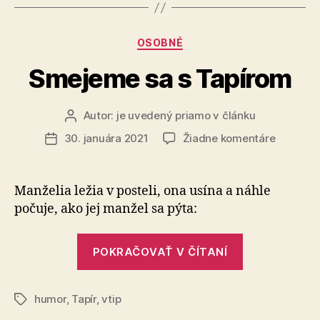
Kategórie
OSOBNÉ
Smejeme sa s Tapírom
Autor:
je uvedený priamo v článku
Autor
článku
na
30. januára 2021
Žiadne komentáre
Dátum
Smejem
článku
sa
s
Manželia ležia v posteli, ona usína a náhle
Tapírom
počuje, ako jej manžel sa pýta:
„Smejeme
POKRAČOVAŤ V ČÍTANÍ
sa
s
humor
,
Tapír
,
vtip
Tapírom“
Značky