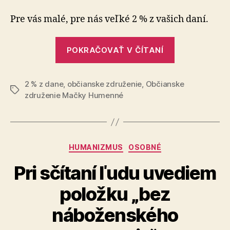
2
%
Pre vás malé, pre nás veľké 2 % z vašich daní.
z
daní
„Darujte
POKRAČOVAŤ V ČÍTANÍ
2
%
2 % z dane
,
občianske združenie
,
Občianske
z
Značky
združenie Mačky Humenné
daní“
Kategórie
HUMANIZMUS
OSOBNÉ
Pri sčítaní ľudu uvediem
položku „bez
náboženského