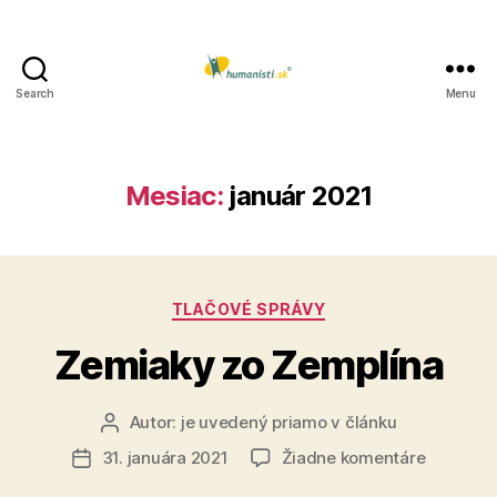
Search
Menu
Humanisti.sk
Mesiac:
január 2021
Kategórie
TLAČOVÉ SPRÁVY
Zemiaky zo Zemplína
Autor:
je uvedený priamo v článku
Autor
článku
na
31. januára 2021
Žiadne komentáre
Dátum
Zemiaky
článku