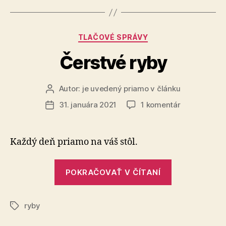
z
horského
mlieka?“
Kategórie
TLAČOVÉ SPRÁVY
Čerstvé ryby
Autor:
je uvedený priamo v článku
Autor
článku
na
31. januára 2021
1 komentár
Dátum
Čerstvé
článku
ryby
Každý deň priamo na váš stôl.
„Čerstvé
POKRAČOVAŤ V ČÍTANÍ
ryby“
ryby
Značky