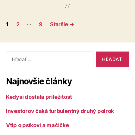
Stránkovanie
…
1
2
9
Staršie
→
príspevkov
Vyhľadať:
Najnovšie články
Kedysi dostala príležitosť
Investorov čaká turbulentný druhý polrok
Vtip o psíkovi a mačičke