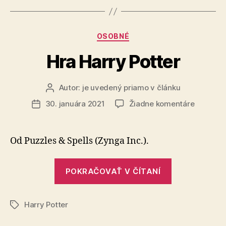
Kategórie
OSOBNÉ
Hra Harry Potter
Autor:
je uvedený priamo v článku
Autor
článku
na
30. januára 2021
Žiadne komentáre
Dátum
Hra
článku
Harry
Potter
Od Puzzles & Spells (Zynga Inc.).
„Hra
POKRAČOVAŤ V ČÍTANÍ
Harry
Potter“
Harry Potter
Značky