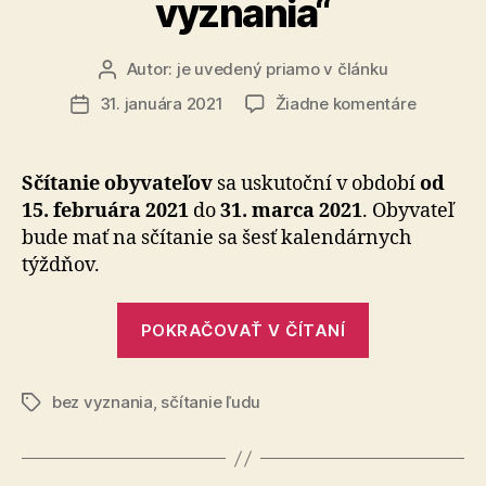
vyznania“
Autor:
je uvedený priamo v článku
Autor
článku
na
31. januára 2021
Žiadne komentáre
Dátum
Pri
článku
sčítaní
ľudu
Sčítanie obyvateľov
sa uskutoční v období
od
uvediem
15. februára 2021
do
31. marca 2021
. Obyvateľ
položku
bude mať na sčítanie sa šesť kalendárnych
„bez
týždňov.
nábožen
vyznania
„Pri
POKRAČOVAŤ V ČÍTANÍ
sčítaní
ľudu
bez vyznania
,
sčítanie ľudu
uvediem
Značky
položku
„bez