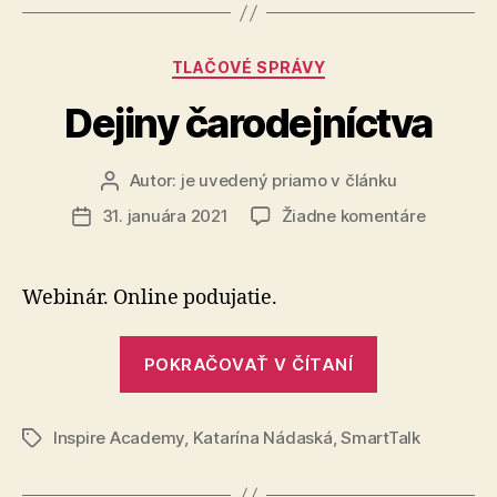
Kategórie
TLAČOVÉ SPRÁVY
Dejiny čarodejníctva
Autor:
je uvedený priamo v článku
Autor
článku
na
31. januára 2021
Žiadne komentáre
Dátum
Dejiny
článku
čarodejn
Webinár. Online podujatie.
„Dejiny
POKRAČOVAŤ V ČÍTANÍ
čarodejníctv
Inspire Academy
,
Katarína Nádaská
,
SmartTalk
Značky