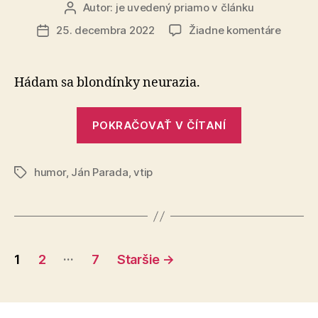
Autor:
je uvedený priamo v článku
Autor
článku
na
25. decembra 2022
Žiadne komentáre
Dátum
Vtip
článku
o
vegetar
Hádam sa blondínky neurazia.
„Vtip
POKRAČOVAŤ V ČÍTANÍ
o
vegetariánov
humor
,
Ján Parada
,
vtip
Značky
Stránkovanie
…
1
2
7
Staršie
→
príspevkov