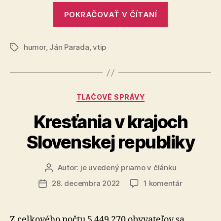
troch
„Svätý
mužov,
POKRAČOVAŤ V ČÍTANÍ
Peter
ako
sa
zomreli
humor
,
Ján Parada
,
vtip
pýta
Značky
troch
mužov,
ako
Kategórie
TLAČOVÉ SPRÁVY
zomreli“
Kresťania v krajoch
Slovenskej republiky
Autor:
je uvedený priamo v článku
Autor
článku
na
28. decembra 2022
1 komentár
Dátum
Kresťania
článku
v
krajoch
Z celkového počtu 5 449 270 obyvateľov sa