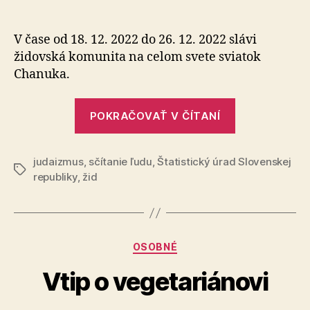
Židia
článku
na
Sloven
V čase od 18. 12. 2022 do 26. 12. 2022 slávi
podľa
židovská komunita na celom svete sviatok
sčítani
Chanuka.
a
sviatok
„Židia
Chanu
POKRAČOVAŤ V ČÍTANÍ
na
2022
Slovensku
judaizmus
,
sčítanie ľudu
,
Štatistický úrad Slovenskej
podľa
Značky
republiky
,
žid
sčítania
a
sviatok
Chanuka
Kategórie
OSOBNÉ
2022“
Vtip o vegetariánovi