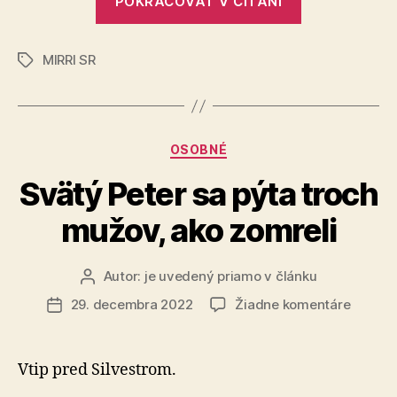
POKRAČOVAŤ V ČÍTANÍ
zbytočne
prelomové
behať
digitálne
po
MIRRI SR
služby
Značky
úradoch
štátu
pre
ľudí,
Kategórie
OSOBNÉ
aby
nemuseli
Svätý Peter sa pýta troch
zbytočne
mužov, ako zomreli
behať
po
úradoch“
Autor:
je uvedený priamo v článku
Autor
článku
na
29. decembra 2022
Žiadne komentáre
Dátum
Svätý
článku
Peter
sa
Vtip pred Silvestrom.
pýta