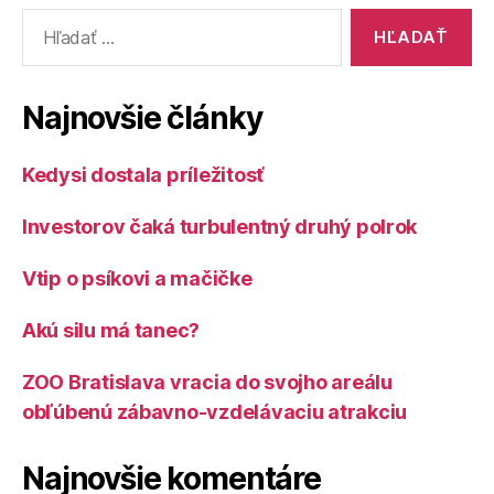
Vyhľadať:
Najnovšie články
Kedysi dostala príležitosť
Investorov čaká turbulentný druhý polrok
Vtip o psíkovi a mačičke
Akú silu má tanec?
ZOO Bratislava vracia do svojho areálu
obľúbenú zábavno-vzdelávaciu atrakciu
Najnovšie komentáre