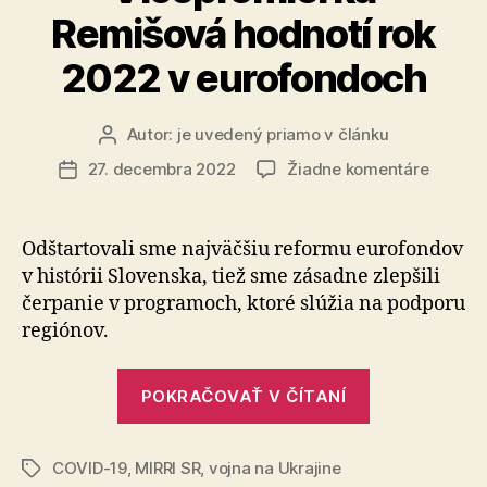
Remišová hodnotí rok
2022 v eurofondoch
Autor:
je uvedený priamo v článku
Autor
článku
na
27. decembra 2022
Žiadne komentáre
Dátum
Vicepr
článku
Remišo
hodnotí
Odštartovali sme najväčšiu reformu eurofondov
rok
v histórii Slovenska, tiež sme zásadne zlepšili
2022
čerpanie v programoch, ktoré slúžia na podporu
v
regiónov.
eurofo
„Vicepremié
POKRAČOVAŤ V ČÍTANÍ
Remišová
hodnotí
COVID-19
,
MIRRI SR
,
vojna na Ukrajine
rok
Značky