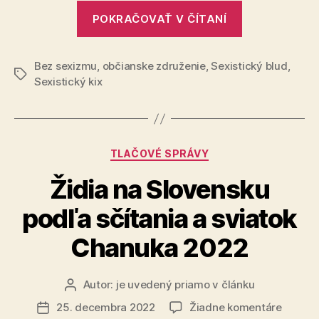
nástroj
„Iniciatíva
na
POKRAČOVAŤ V ČÍTANÍ
Sexistický
odstra
kix
sexistic
reklam
Bez sexizmu
,
občianske združenie
,
Sexistický blud
analyzovala
,
Značky
Sexistický kix
nástroje
na
odstraňovan
sexistickej
Kategórie
TLAČOVÉ SPRÁVY
reklamy“
Židia na Slovensku
podľa sčítania a sviatok
Chanuka 2022
Autor:
je uvedený priamo v článku
Autor
článku
na
25. decembra 2022
Žiadne komentáre
Dátum