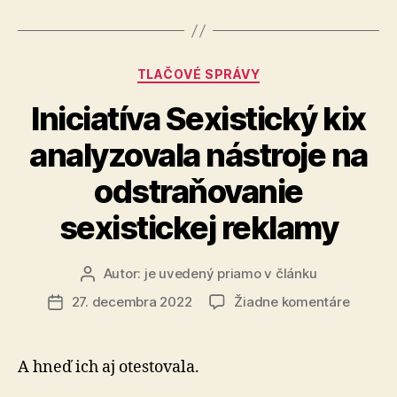
2022
v
eurofondoch
Kategórie
TLAČOVÉ SPRÁVY
Iniciatíva Sexistický kix
analyzovala nástroje na
odstraňovanie
sexistickej reklamy
Autor:
je uvedený priamo v článku
Autor
článku
na
27. decembra 2022
Žiadne komentáre
Dátum
Iniciatí
článku
Sexisti
kix
A hneď ich aj otestovala.
analyzo