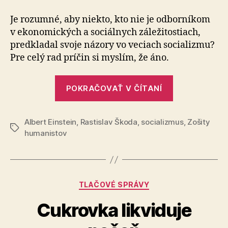
socializm
Je rozumné, aby niekto, kto nie je odborníkom
v ekonomických a sociálnych záležitostiach,
predkladal svoje názory vo veciach socializmu?
Pre celý rad príčin si myslím, že áno.
„Prečo
POKRAČOVAŤ V ČÍTANÍ
socializmus?
Albert Einstein
,
Rastislav Škoda
,
socializmus
,
Zošity
Značky
humanistov
Kategórie
TLAČOVÉ SPRÁVY
Cukrovka likviduje