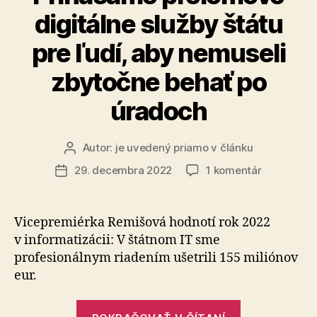
digitálne služby štátu
pre ľudí, aby nemuseli
zbytočne behať po
úradoch
Autor:
je uvedený priamo v článku
Autor
článku
na
29. decembra 2022
1 komentár
Dátum
Prinášame
článku
prelomové
digitálne
Vicepremiérka Remišová hodnotí rok 2022
služby
v informatizácii: V štátnom IT sme
štátu
profesionálnym riadením ušetrili 155 miliónov
pre
eur.
ľudí,
aby
„Prinášame
nemuseli