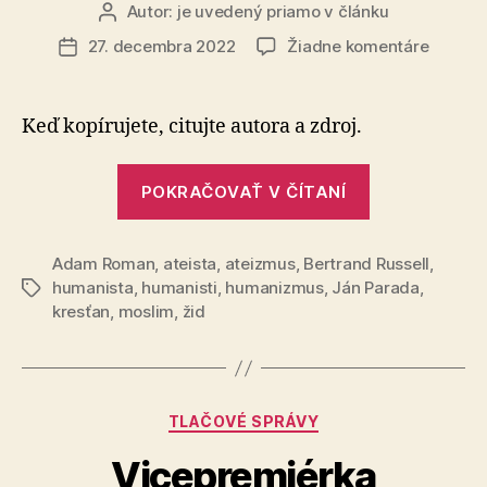
Autor:
je uvedený priamo v článku
Autor
článku
na
27. decembra 2022
Žiadne komentáre
Dátum
Hanbít
článku
sa
za
Keď kopírujete, citujte autora a zdroj.
osvojen
myšlie
„Hanbíte
od
POKRAČOVAŤ V ČÍTANÍ
sa
druhýc
za
ľudí?
Adam Roman
,
ateista
,
ateizmus
,
Bertrand Russell
osvojenie
,
humanista
,
humanisti
,
humanizmus
,
Ján Parada
,
Značky
myšlienok
kresťan
,
moslim
,
žid
od
druhých
ľudí?“
Kategórie
TLAČOVÉ SPRÁVY
Vicepremiérka