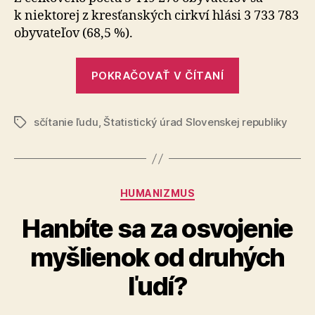
Slovenskej
k niektorej z kresťanských cirkví hlási 3 733 783
republiky
obyvateľov (68,5 %).
„Kresťania
POKRAČOVAŤ V ČÍTANÍ
v
krajoch
sčítanie ľudu
,
Štatistický úrad Slovenskej republiky
Slovenskej
Značky
republiky“
Kategórie
HUMANIZMUS
Hanbíte sa za osvojenie
myšlienok od druhých
ľudí?