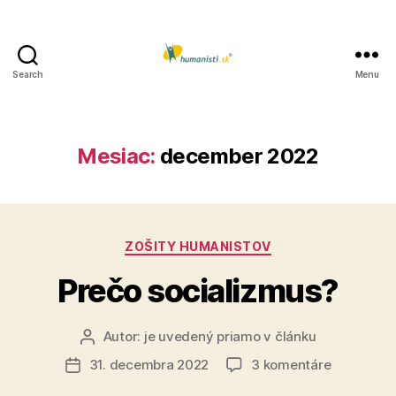
Search
Menu
Humanisti.sk
Mesiac:
december 2022
Kategórie
ZOŠITY HUMANISTOV
Prečo socializmus?
Autor:
je uvedený priamo v článku
Autor
článku
na
31. decembra 2022
3 komentáre
Dátum
Prečo
článku