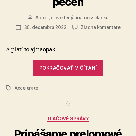
pečeň
Autor:
je uvedený priamo v článku
Autor
článku
na
30. decembra 2022
Žiadne komentáre
Dátum
Cukrov
článku
likviduj
pečeň
A platí to aj naopak.
„Cukrovka
POKRAČOVAŤ V ČÍTANÍ
likviduje
pečeň“
Accelerate
Značky
Kategórie
TLAČOVÉ SPRÁVY
Prinášame prelomové