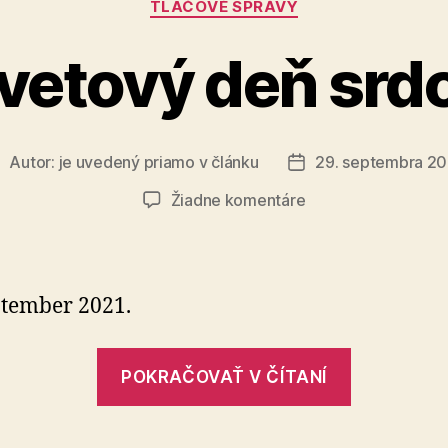
TLAČOVÉ SPRÁVY
vetový deň srd
Autor:
je uvedený priamo v článku
29. septembra 2
utor
Dátum
lánku
článku
na
Žiadne komentáre
Svetový
deň
srdca
ptember 2021.
„Svetový
POKRAČOVAŤ V ČÍTANÍ
deň
srdca“