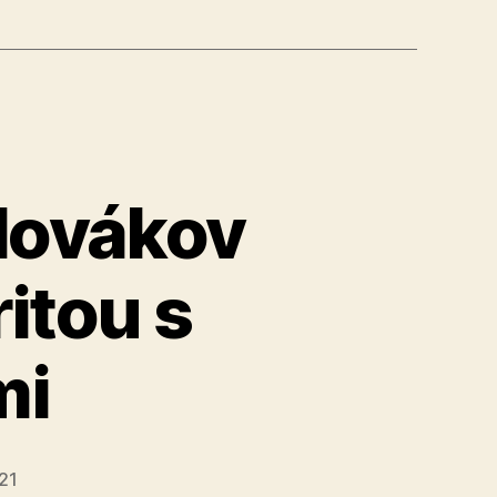
a
Slovákov
itou s
mi
21