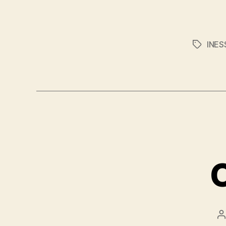
INES
Značky
A