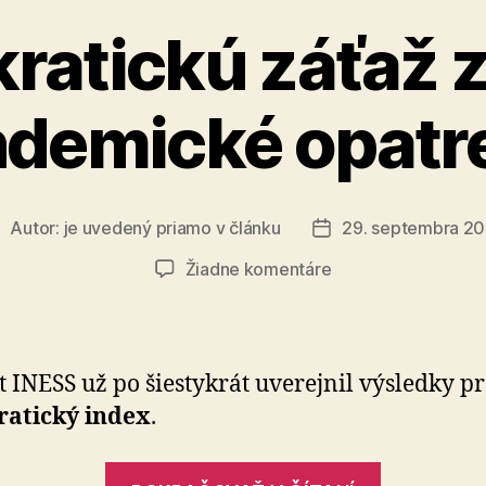
ratickú záťaž z
demické opatr
Autor:
je uvedený priamo v článku
29. septembra 2
utor
Dátum
lánku
článku
na
Žiadne komentáre
Byrokratickú
záťaž
zvýšili
pandemické
út INESS už po šiestykrát uverejnil výsledky p
opatrenia
ratický index
.
„Byrokrat