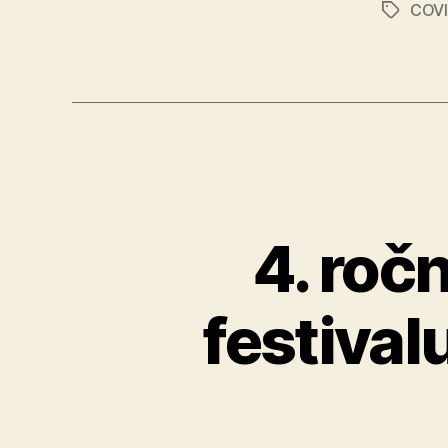
COVI
Značky
4. roč
festival