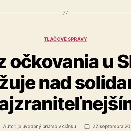
COOL
Bratislav
2021“
Kategórie
TLAČOVÉ SPRÁVY
z očkovania u 
žuje nad solidar
ajzraniteľnejší
Autor:
je uvedený priamo v článku
27. septembra 20
utor
Dátum