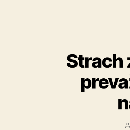
Strach 
preva
n
A