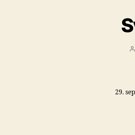
S
A
č
29. se