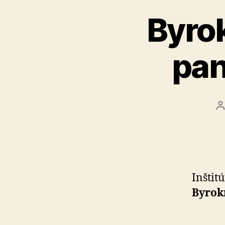
Byrok
pan
A
č
Inštit
Byrok