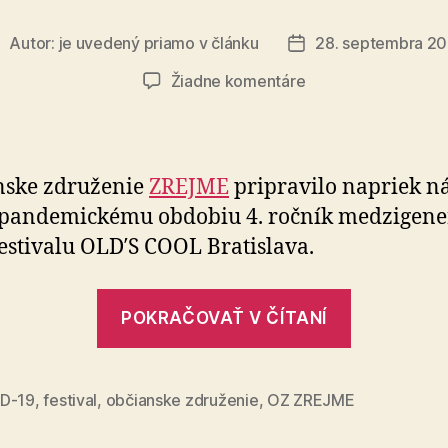
Autor:
je uvedený priamo v článku
28. septembra 2
utor
Dátum
lánku
článku
na
Žiadne komentáre
4.
ročník
medzigeneračnéh
festivalu
nske združenie
ZREJME
pripravilo napriek ná
OLD’S
an­de­mic­kému obdobiu 4. roč­ník me­dzi­ge­ne­
COOL
esti­valu OLD′S COOL Bra­tis­lava.
Bratislava
2021
„4.
POKRAČOVAŤ V ČÍTANÍ
ročník
medzigen
festivalu
D-19
,
festival
,
občianske združenie
,
OZ ZREJME
OLD’S