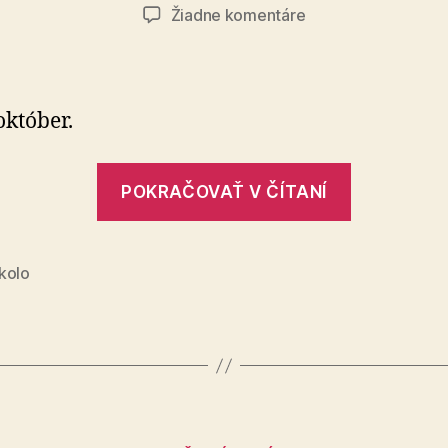
lánku
článku
na
Žiadne komentáre
CykloDobro
2021
 október.
„CykloDo
POKRAČOVAŤ V ČÍTANÍ
2021“
kolo
Kategórie