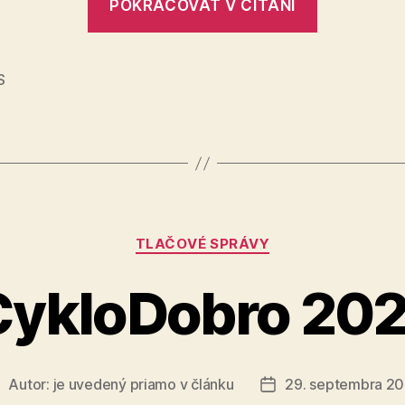
POKRAČOVAŤ V ČÍTANÍ
záťaž
zvýšili
pandemi
S
opatrenia
Kategórie
TLAČOVÉ SPRÁVY
CykloDobro 202
Autor:
je uvedený priamo v článku
29. septembra 2
utor
Dátum