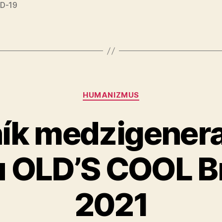
D-19
Kategórie
HUMANIZMUS
ník medzigene
u OLD’S COOL B
2021