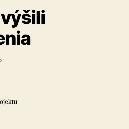
výšili
enia
021
rojektu
ickú