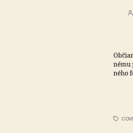
A
č
Občia
nému p
ného f
COVI
Značky