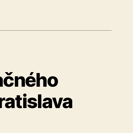
račného
ratislava