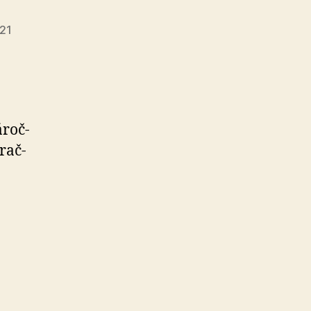
021
o
­roč­
rač­
eračného