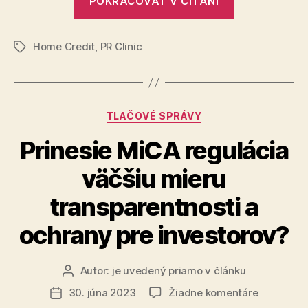
POKRAČOVAŤ V ČÍTANÍ
Credit
poistení
na
prináša
trhu
Home Credit
,
PR Clinic
jedno
Značky
z
najlacnejšíc
cestovných
Kategórie
TLAČOVÉ SPRÁVY
poistení
na
Prinesie MiCA regulácia
trhu“
väčšiu mieru
transparentnosti a
ochrany pre investorov?
Autor:
je uvedený priamo v článku
Autor
článku
na
30. júna 2023
Žiadne komentáre
Dátum
Prinesie