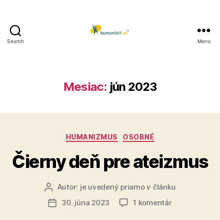
Search
Menu
Humanisti.sk
Mesiac:
jún 2023
Kategórie
HUMANIZMUS
OSOBNÉ
Čierny deň pre ateizmus
Autor:
je uvedený priamo v článku
Autor
článku
na
30. júna 2023
1 komentár
Dátum
Čierny
článku