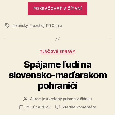
1,2
„Pivovar
milióna
POKRAČOVAŤ V ČÍTANÍ
Šariš
eur
zmodernizov
Plzeňský Prazdroj
,
PR Clinic
kotolňu
Značky
za
1,2
milióna
Kategórie
TLAČOVÉ SPRÁVY
eur“
Spájame ľudí na
slovensko-maďarskom
pohraničí
Autor:
je uvedený priamo v článku
Autor
článku
na
29. júna 2023
Žiadne komentáre
Dátum
Spájame
článku