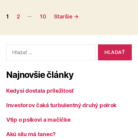
k
Stránkovanie
európskej
…
1
2
10
Staršie
→
legislatíve“
príspevkov
Vyhľadať:
Najnovšie články
Kedysi dostala príležitosť
Investorov čaká turbulentný druhý polrok
Vtip o psíkovi a mačičke
Akú silu má tanec?