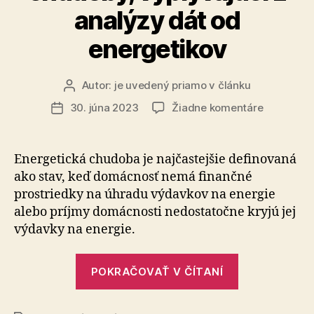
analýzy dát od
energetikov
Autor:
je uvedený priamo v článku
Autor
článku
na
30. júna 2023
Žiadne komentáre
Dátum
SAV
článku
uverejnila
návrh
Energetická chudoba je najčastejšie definovaná
definície
ako stav, keď domácnosť nemá finančné
energetic
prostriedky na úhradu výdavkov na energie
chudoby,
alebo príjmy domácnosti ne­dosta­točne kryjú jej
vyplývajú
výdavky na energie.
z
analýzy
dát
„SAV
POKRAČOVAŤ V ČÍTANÍ
od
uverejnila
energetik
návrh