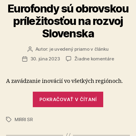
firmou
Eurofondy sú obrovskou
SkyToll“
príležitosťou na rozvoj
Slovenska
Autor:
je uvedený priamo v článku
Autor
článku
na
30. júna 2023
Žiadne komentáre
Dátum
Eurofond
článku
sú
obrovsko
A zavádzanie inovácií vo všetkých regiónoch.
príležitos
na
„Eurofondy
rozvoj
POKRAČOVAŤ V ČÍTANÍ
sú
Slovenska
obrovskou
MIRRI SR
príležitosťou
Značky
na