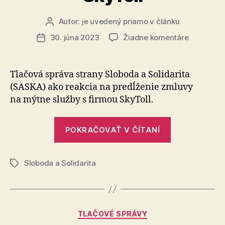
Autor:
je uvedený priamo v článku
Autor
článku
na
30. júna 2023
Žiadne komentáre
Dátum
Zásadne
článku
odmietam
predĺženi
Tlačová správa strany Sloboda a Solidarita
zmluvy
(SASKA) ako reakcia na pre­dĺ­že­nie zmluvy
na
na mýtne služby s firmou SkyToll.
mýtne
služby
„Zásadne
s
POKRAČOVAŤ V ČÍTANÍ
odmietame
firmou
SkyToll
predĺženie
Sloboda a Solidarita
zmluvy
Značky
na
mýtne
služby
Kategórie
TLAČOVÉ SPRÁVY
s