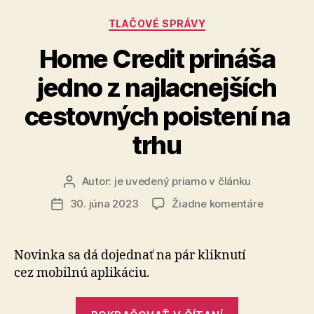
Kategórie
TLAČOVÉ SPRÁVY
Home Credit prináša
jedno z najlacnejších
cestovných poistení na
trhu
Autor:
je uvedený priamo v článku
Autor
článku
na
30. júna 2023
Žiadne komentáre
Dátum
Home
článku
Credit
prináša
Novinka sa dá dojednať na pár kliknutí
jedno
cez mobilnú aplikáciu.
z
najlacnejš
„Home
cestovný