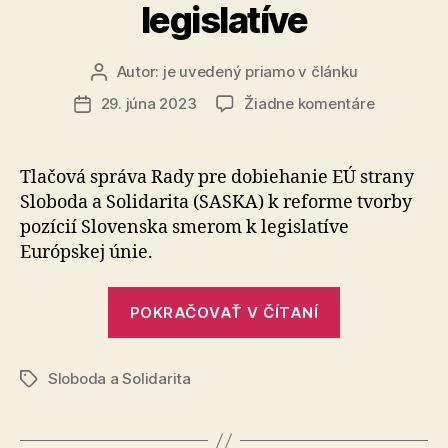
legislatíve
Autor:
je uvedený priamo v článku
Autor
článku
na
29. júna 2023
Žiadne komentáre
Dátum
Navrhuje
článku
reformu
tvorby
Tlačová správa Rady pre dobiehanie EÚ strany
pozícií
Sloboda a So­li­da­ri­ta (SASKA) k reforme tvorby
Slovenska
pozícií Slovenska smerom k le­gis­la­tí­ve
smerom
Európskej únie.
k
európskej
„Navrhujem
legislatíve
POKRAČOVAŤ V ČÍTANÍ
reformu
tvorby
Sloboda a Solidarita
pozícií
Značky
Slovenska
smerom