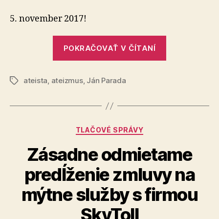
deň
pre
5. november 2017!
ateizmus
„Čierny
POKRAČOVAŤ V ČÍTANÍ
deň
pre
ateista
,
ateizmus
,
Ján Parada
ateizmus“
Značky
Kategórie
TLAČOVÉ SPRÁVY
Zásadne odmietame
predĺženie zmluvy na
mýtne služby s firmou
SkyToll