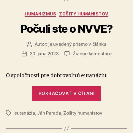
rozvoj
Slovenska“
Kategórie
HUMANIZMUS
ZOŠITY HUMANISTOV
Počuli ste o NVVE?
Autor:
je uvedený priamo v článku
Autor
článku
na
30. júna 2023
Žiadne komentáre
Dátum
Počuli
článku
ste
o
O spoločnosti pre dobro­voľnú eutanáziu.
NVVE?
„Počuli
POKRAČOVAŤ V ČÍTANÍ
ste
o
eutanázia
,
Ján Parada
,
Zošity humanistov
NVVE?“
Značky