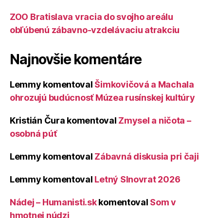
ZOO Bratislava vracia do svojho areálu
obľúbenú zábavno-vzdelávaciu atrakciu
Najnovšie komentáre
Lemmy
komentoval
Šimkovičová a Machala
ohrozujú budúcnosť Múzea rusínskej kultúry
Kristián Čura
komentoval
Zmysel a ničota –
osobná púť
Lemmy
komentoval
Zábavná diskusia pri čaji
Lemmy
komentoval
Letný Slnovrat 2026
Nádej – Humanisti.sk
komentoval
Som v
hmotnej núdzi