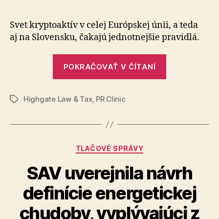
článku
MiCA
regulácia
Svet kryptoaktív v celej Európskej únii, a teda
väčšiu
aj na Slo­ven­sku, čakajú jed­not­nej­šie pravidlá.
mieru
transpare
„Prinesie
a
POKRAČOVAŤ V ČÍTANÍ
MiCA
ochrany
pre
regulácia
investoro
Highgate Law & Tax
,
PR Clinic
väčšiu
Značky
mieru
transparentn
a
Kategórie
TLAČOVÉ SPRÁVY
ochrany
pre
SAV uverejnila návrh
investorov?“
definície energetickej
chudoby, vyplývajúci z