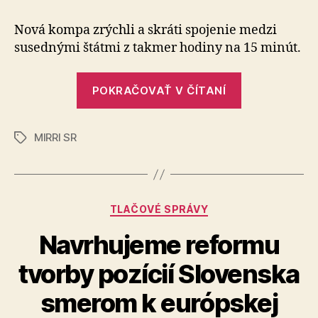
ľudí
na
Nová kompa zrýchli a skráti spojenie medzi
slovensko
susednými štátmi z takmer hodiny na 15 minút.
maďarsk
pohraničí
„Spájame
POKRAČOVAŤ V ČÍTANÍ
ľudí
na
MIRRI SR
slovensko-
Značky
maďarskom
pohraničí“
Kategórie
TLAČOVÉ SPRÁVY
Navrhujeme reformu
tvorby pozícií Slovenska
smerom k európskej