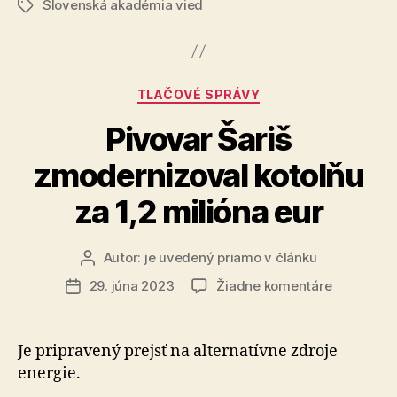
Slovenská akadémia vied
definície
Značky
energetickej
chudoby,
vyplývajúci
Kategórie
TLAČOVÉ SPRÁVY
z
analýzy
Pivovar Šariš
dát
zmodernizoval kotolňu
od
energetikov
za 1,2 milióna eur
Autor:
je uvedený priamo v článku
Autor
článku
na
29. júna 2023
Žiadne komentáre
Dátum
Pivovar
článku
Šariš
zmoderniz
Je pripravený prejsť na alternatívne zdroje
kotolňu
energie.
za