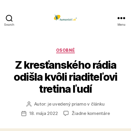
Search
Menu
Humanisti.sk
Kategórie
OSOBNÉ
Z kresťanského rádia
odišla kvôli riaditeľovi
tretina ľudí
Autor:
je uvedený priamo v článku
Autor
článku
na
18. mája 2022
Žiadne komentáre
Dátum
Z
článku
kresťansk