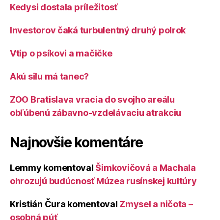
Kedysi dostala príležitosť
Investorov čaká turbulentný druhý polrok
Vtip o psíkovi a mačičke
Akú silu má tanec?
ZOO Bratislava vracia do svojho areálu
obľúbenú zábavno-vzdelávaciu atrakciu
Najnovšie komentáre
Lemmy
komentoval
Šimkovičová a Machala
ohrozujú budúcnosť Múzea rusínskej kultúry
Kristián Čura
komentoval
Zmysel a ničota –
osobná púť