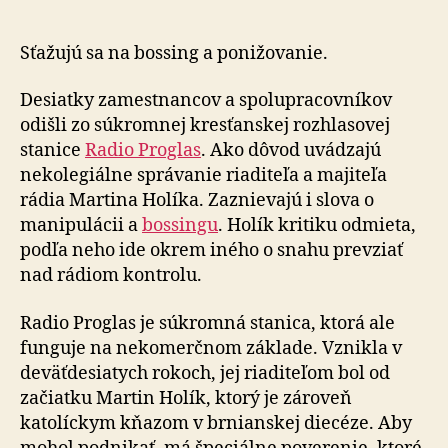
rádia
odišla
kvôli
Sťažujú sa na bossing a ponižovanie.
riaditeľovi
tretina
Desiatky zamestnancov a spolupracovníkov
ľudí
odišli zo súkromnej kresťanskej rozhlasovej
stanice
Radio Proglas
. Ako dôvod uvádzajú
nekolegiálne správanie riaditeľa a majiteľa
rádia Martina Holíka. Zaznievajú i slova o
manipulácii a
bossingu
. Holík kritiku odmieta,
podľa neho ide okrem iného o snahu prevziať
nad rádiom kontrolu.
Radio Proglas je súkromná stanica, ktorá ale
funguje na nekomerčnom základe. Vznikla v
deväťdesiatych rokoch, jej riaditeľom bol od
začiatku Martin Holík, ktorý je zároveň
katolíckym kňazom v brnianskej diecéze. Aby