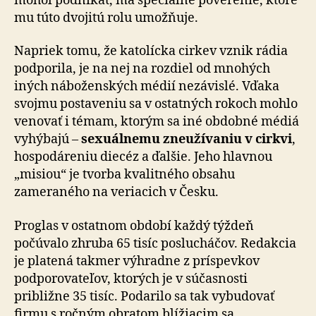
mohol podnikať, má špeciálne poverenie, ktoré
mu túto dvojitú rolu umožňuje.
Napriek tomu, že katolícka cirkev vznik rádia
podporila, je na nej na rozdiel od mnohých
iných náboženských médií nezávislé. Vďaka
svojmu postaveniu sa v ostatných rokoch mohlo
venovať i témam, ktorým sa iné obdobné médiá
vyhýbajú –
sexuálnemu zneužívaniu v cirkvi
,
hospodáreniu diecéz a ďalšie. Jeho hlavnou
„misiou“ je tvorba kvalitného obsahu
zameraného na veriacich v Česku.
Proglas v ostatnom období každý týždeň
počúvalo zhruba 65 tisíc poslucháčov. Redakcia
je platená takmer výhradne z príspevkov
podporovateľov, ktorých je v súčasnosti
približne 35 tisíc. Podarilo sa tak vybudovať
firmu s ročným obratom blížiacim sa