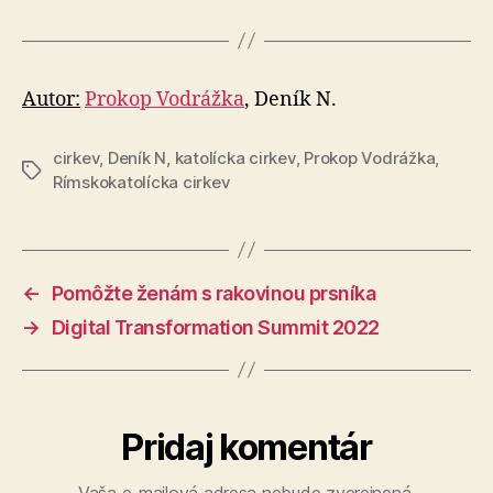
Autor:
Prokop Vodrážka
, Deník N.
cirkev
,
Deník N
,
katolícka cirkev
,
Prokop Vodrážka
,
Značky
Rímskokatolícka cirkev
←
Pomôžte ženám s rakovinou prsníka
→
Digital Transformation Summit 2022
Pridaj komentár
Vaša e-mailová adresa nebude zverejnená.