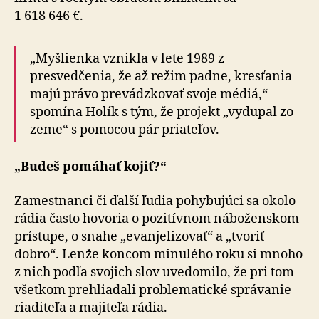
1 618 646 €.
„Myšlienka vznikla v lete 1989 z
presvedčenia, že až režim padne, kresťania
majú právo prevádzkovať svoje médiá,“
spomína Holík s tým, že projekt „vydupal zo
zeme“ s pomocou pár priateľov.
„Budeš pomáhať kojiť?“
Zamestnanci či ďalší ľudia pohybujúci sa okolo
rádia často hovoria o pozitívnom náboženskom
prístupe, o snahe „evanjelizovať“ a „tvoriť
dobro“. Lenže koncom minulého roku si mnoho
z nich podľa svojich slov uvedomilo, že pri tom
všetkom prehliadali problematické správanie
riaditeľa a majiteľa rádia.