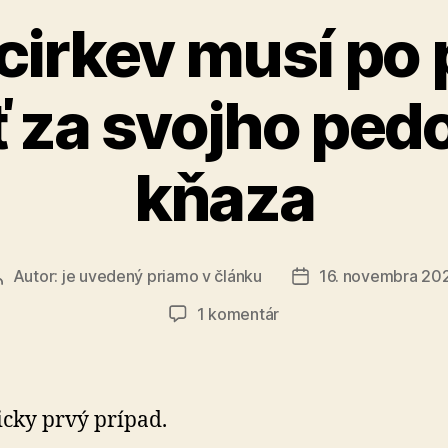
cirkev musí po 
ť za svojho ped
kňaza
Autor:
je uvedený priamo v článku
16. novembra 20
Autor
Dátum
článku
článku
na
1 komentár
Poľská
cirkev
musí
po
icky prvý prípad.
prvý