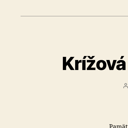
Krížová
A
č
Pamätn