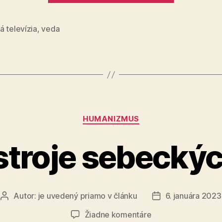
z
hlbín
 televízia
,
veda
zaskočil
vedcov“
Kategórie
HUMANIZMUS
troje sebecký
Autor:
je uvedený priamo v článku
6. januára 2023
Autor
Dátum
článku
článku
na
Žiadne komentáre