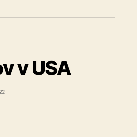
ov v USA
22