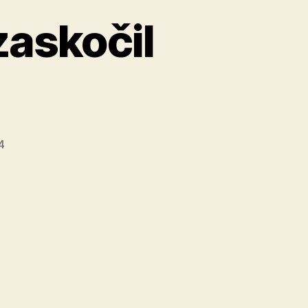
zaskočil
4