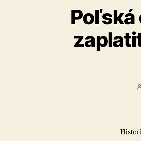
Poľská 
zaplati
Histor