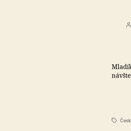
A
č
Mladík
návšte
Česká
Značky