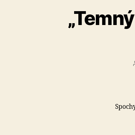
„Temný 
Spochy