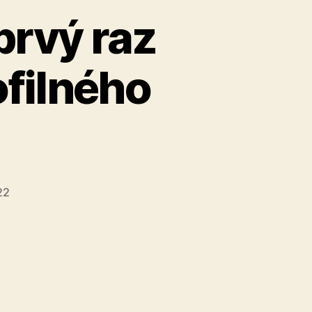
prvý raz
ofilného
22