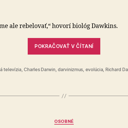
Sme
nástroje
sebeckých
génov
e ale rebelovať,“ hovorí biológ Dawkins.
„Sme
POKRAČOVAŤ V ČÍTANÍ
nástroje
sebeckýc
génov“
 televízia
,
Charles Darwin
,
darvinizmus
,
evolúcia
,
Richard D
Kategórie
OSOBNÉ