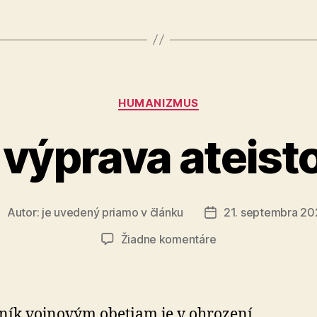
a
zabil
ho“
Kategórie
HUMANIZMUS
 výprava ateist
Autor:
je uvedený priamo v článku
21. septembra 20
utor
Dátum
lánku
článku
na
Žiadne komentáre
Krížová
výprava
ateistov
v
ík vojnovým obetiam je v ohrození.