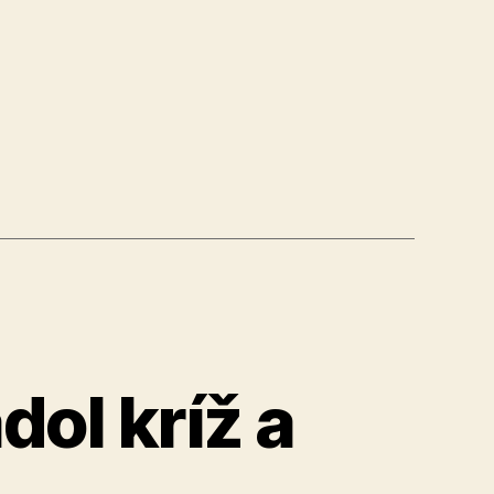
ého
ol kríž a