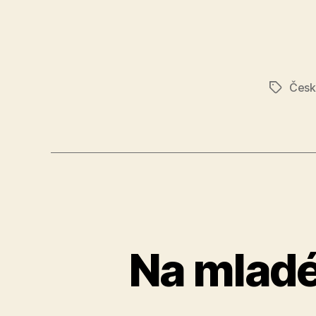
Česká
Značky
Na mladé