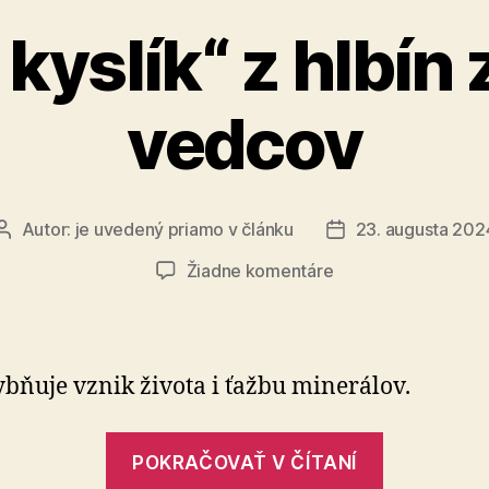
kyslík“ z hlbín 
vedcov
Autor:
je uvedený priamo v článku
23. augusta 202
Autor
Dátum
článku
článku
na
Žiadne komentáre
„Temný
kyslík“
z
hlbín
bňuje vznik života i ťažbu mi­ne­rá­lov.
zaskočil
vedcov
„„Temný
POKRAČOVAŤ V ČÍTANÍ
kyslík“