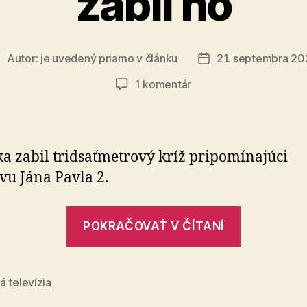
zabil ho
Autor:
je uvedený priamo v článku
21. septembra 20
utor
Dátum
lánku
článku
na
1 komentár
Na
mladého
katolíka
spadol
a zabil tridsaťmetrový kríž pripomínajúci
kríž
vu Jána Pavla 2.
a
zabil
„Na
ho
POKRAČOVAŤ V ČÍTANÍ
mladého
katolíka
spadol
 televízia
kríž