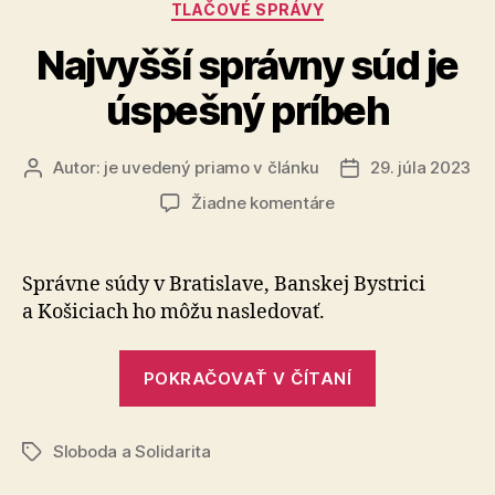
Kategórie
TLAČOVÉ SPRÁVY
Najvyšší správny súd je
úspešný príbeh
Autor:
je uvedený priamo v článku
29. júla 2023
Autor
Dátum
článku
článku
na
Žiadne komentáre
Najvyšší
správny
súd
Správne súdy v Bratislave, Banskej Bystrici
je
a Ko­ši­ciach ho môžu nasle­do­vať.
úspešný
príbeh
„Najvyšší
POKRAČOVAŤ V ČÍTANÍ
správny
súd
Sloboda a Solidarita
je
Značky
úspešný