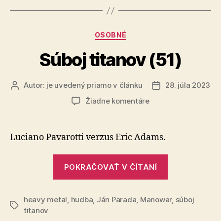
Kategórie
OSOBNÉ
Súboj titanov (51)
Autor:
je uvedený priamo v článku
28. júla 2023
Autor
Dátum
článku
článku
na
Žiadne komentáre
Súboj
titanov
(51)
Luciano Pavarotti verzus Eric Adams.
„Súboj
POKRAČOVAŤ V ČÍTANÍ
titanov
(51)“
heavy metal
,
hudba
,
Ján Parada
,
Manowar
,
súboj
Značky
titanov