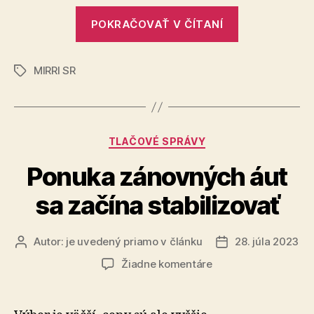
sú
„Nástroje
schválené
POKRAČOVAŤ V ČÍTANÍ
pre
integrované
MIRRI SR
územné
Značky
investície
sú
schválené“
Kategórie
TLAČOVÉ SPRÁVY
Ponuka zánovných áut
sa začína stabilizovať
Autor:
je uvedený priamo v článku
28. júla 2023
Autor
Dátum
článku
článku
na
Žiadne komentáre
Ponuka
zánovných
áut