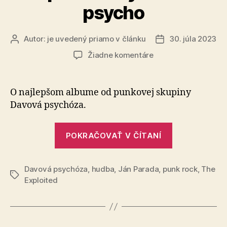
psycho
Autor:
je uvedený priamo v článku
30. júla 2023
Autor
Dátum
článku
článku
na
Žiadne komentáre
Exploidovsky
davové
psycho
O najlepšom albume od punkovej skupiny
Davová psychóza.
„Exploidovs
POKRAČOVAŤ V ČÍTANÍ
davové
psycho“
Davová psychóza
,
hudba
,
Ján Parada
,
punk rock
,
The
Značky
Exploited