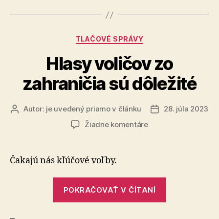
Kategórie
TLAČOVÉ SPRÁVY
Hlasy voličov zo
zahraničia sú dôležité
Autor:
je uvedený priamo v článku
28. júla 2023
Autor
Dátum
článku
článku
na
Žiadne komentáre
Hlasy
voličov
zo
Čakajú nás kľúčové voľby.
zahraničia
sú
„Hlasy
dôležité
POKRAČOVAŤ V ČÍTANÍ
voličov
zo