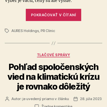
Výber je väčší, ceny sú ale vyššie.
sa
začína
„Ponuka
stabilizovať
POKRAČOVAŤ V ČÍTANÍ
zánovných
áut
AURES Holdings
,
PR Clinic
sa
Značky
začína
stabilizovať“
Kategórie
TLAČOVÉ SPRÁVY
Pohľad spoločenských
vied na klimatickú krízu
je rovnako dôležitý
Autor:
je uvedený priamo v článku
28. júla 2023
Autor
Dátum
článku
článku
na
Žiadne komentáre