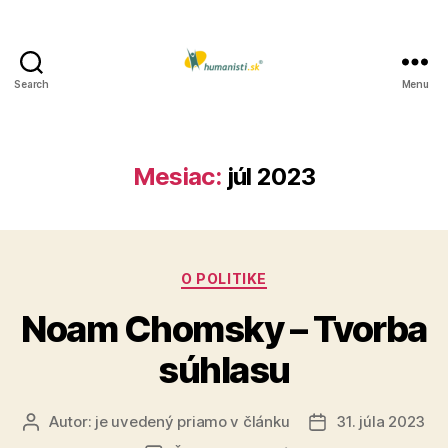
Search
Menu
Humanisti.sk
Mesiac:
júl 2023
Kategórie
O POLITIKE
Noam Chomsky – Tvorba
súhlasu
Autor:
je uvedený priamo v článku
31. júla 2023
Autor
Dátum
článku
článku