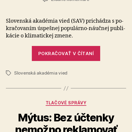
Pohľad
spoločenských
vied
Slovenská akadémia vied (SAV) prichádza s po­
na
kra­čo­va­ním úspešnej po­pu­lár­no-náučnej pub­li­
klimatickú
kácie o kli­ma­tickej zmene.
krízu
je
„Pohľad
rovnako
POKRAČOVAŤ V ČÍTANÍ
spoločenský
dôležitý
vied
Slovenská akadémia vied
na
Značky
klimatickú
krízu
je
Kategórie
TLAČOVÉ SPRÁVY
rovnako
dôležitý“
Mýtus: Bez účtenky
nemožno reklamovať