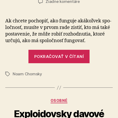
na
Žiadne komentáre
Noam
Chomsky
–
Ak chcete pochopiť, ako funguje aká­koľ­vek spo­
Tvorba
loč­nosť, musíte v prvom rade zistiť, kto má také
súhlasu
posta­ve­nie, že môže robiť roz­hod­nutia, ktoré
určujú, ako má spo­loč­nosť fun­go­vať.
„Noam
POKRAČOVAŤ V ČÍTANÍ
Chomsky
–
Noam Chomsky
Tvorba
Značky
súhlasu“
Kategórie
OSOBNÉ
Exploidovsky davové