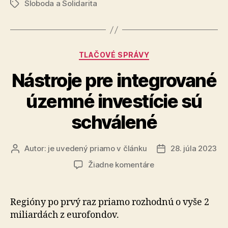
Sloboda a Solidarita
zahraničia
Značky
sú
dôležité“
Kategórie
TLAČOVÉ SPRÁVY
Nástroje pre integrované
územné investície sú
schválené
Autor:
je uvedený priamo v článku
28. júla 2023
Autor
Dátum
článku
článku
na
Žiadne komentáre
Nástroje
pre
integrované
Regióny po prvý raz priamo roz­hod­nú o vyše 2
územné
miliardách z euro­fondov.
investície