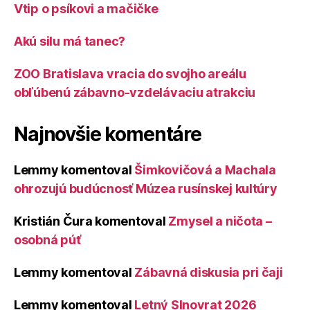
Vtip o psíkovi a mačičke
Akú silu má tanec?
ZOO Bratislava vracia do svojho areálu
obľúbenú zábavno-vzdelávaciu atrakciu
Najnovšie komentáre
Lemmy
komentoval
Šimkovičová a Machala
ohrozujú budúcnosť Múzea rusínskej kultúry
Kristián Čura
komentoval
Zmysel a ničota –
osobná púť
Lemmy
komentoval
Zábavná diskusia pri čaji
Lemmy
komentoval
Letný Slnovrat 2026