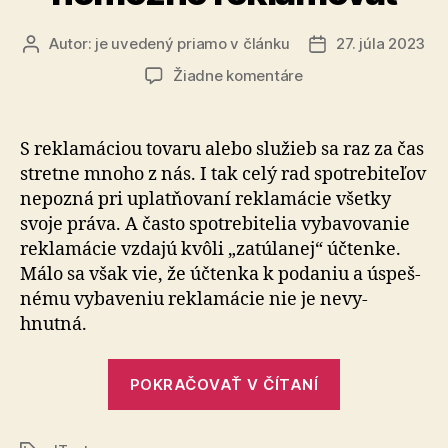
Autor:
je uvedený priamo v článku
27. júla 2023
Autor
Dátum
článku
článku
na
Žiadne komentáre
Mýtus:
Bez
účtenky
S reklamáciou tovaru alebo služieb sa raz za čas
nemožno
stretne mnoho z nás. I tak celý rad spo­tre­bi­te­ľov
reklamovať
ne­pozná pri up­lat­ňo­vaní rekla­mácie všetky
svoje práva. A často spo­tre­bi­telia vy­ba­vo­vanie
rekla­mácie vzdajú kvôli „zatúlanej“ účtenke.
Málo sa však vie, že účtenka k po­da­niu a ús­peš­
nému vy­ba­veniu rekla­mácie nie je ne­vy­
hnutná.
„Mýtus:
POKRAČOVAŤ V ČÍTANÍ
Bez
účtenky