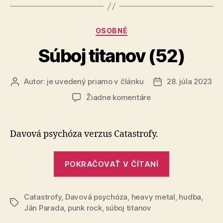
príbeh“
Kategórie
OSOBNÉ
Súboj titanov (52)
Autor:
je uvedený priamo v článku
28. júla 2023
Autor
Dátum
článku
článku
na
Žiadne komentáre
Súboj
titanov
(52)
Davová psychóza verzus Catastrofy.
„Súboj
POKRAČOVAŤ V ČÍTANÍ
titanov
(52)“
Catastrofy
,
Davová psychóza
,
heavy metal
,
hudba
,
Značky
Ján Parada
,
punk rock
,
súboj titanov