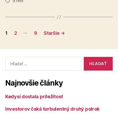
dTest
nemožno
Značky
reklamovať“
Stránkovanie
…
1
2
9
Staršie
→
príspevkov
Vyhľadať:
Najnovšie články
Kedysi dostala príležitosť
Investorov čaká turbulentný druhý polrok