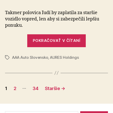
jazdenk
iba
Takmer polovica ľudí by zaplatila za staršie
64
vozidlo vo­pred, len aby si zabezpečili lepšiu
percent
ponuku.
ľudí
si
„Výber
ju
POKRAČOVAŤ V ČÍTANÍ
jazdenky:
pred
kúpou
iba
skontro
AAA Auto Slovensko
,
AURES Holdings
64
Značky
percent
ľudí
si
Stránkovanie
ju
…
1
2
34
Staršie
→
pred
príspevkov
kúpou
skontroluje“