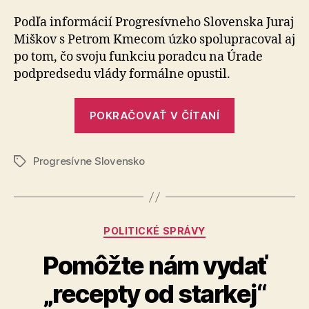
úrad
kúpil
Podľa informácií Progresívneho Slovenska Juraj
Vodera
Miškov s Petrom Kmecom úzko spolupracoval aj
za
po tom, čo svoju funkciu poradcu na Úrade
desiatk
podpredsedu vlády formálne opustil.
milióno
štát
„Kmecov
zaplatil
POKRAČOVAŤ V ČÍTANÍ
ale
úrad
majite
kúpil
nie
Progresívne Slovensko
Voderady
Značky
je
za
desiatky
miliónov,
Kategórie
POLITICKÉ SPRÁVY
štát
zaplatil,
Pomôžte nám vydať
ale
„recepty od starkej“
majiteľom