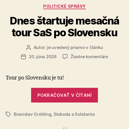
rusínskej
Kategórie
POLITICKÉ SPRÁVY
kultúry“
Dnes štartuje mesačná
tour SaS po Slovensku
Autor:
je uvedený priamo v článku
Autor
článku
na
20. júna 2026
Žiadne komentáre
Dátum
Dnes
článku
štartuje
mesačná
Tour po Slovensku je tu!
tour
SaS
„Dnes
po
POKRAČOVAŤ V ČÍTANÍ
štartuje
Slovensku
mesačná
Branislav Gröhling
,
Sloboda a Solidarita
tour
Značky
SaS