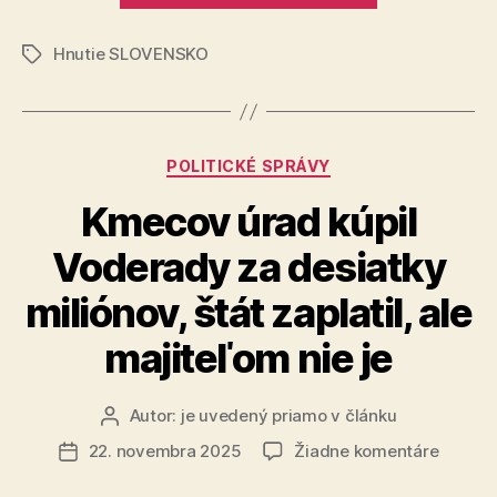
slobodu
Hnutie SLOVENSKO
a
Značky
demokraciu
nekončí“
Kategórie
POLITICKÉ SPRÁVY
Kmecov úrad kúpil
Voderady za desiatky
miliónov, štát zaplatil, ale
majiteľom nie je
Autor:
je uvedený priamo v článku
Autor
článku
na
22. novembra 2025
Žiadne komentáre
Dátum
Kmeco
článku