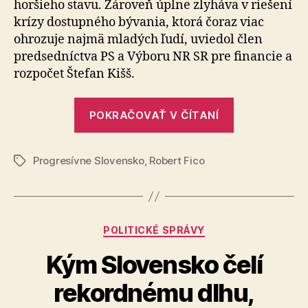
horšieho stavu. Zároveň úplne zlyháva v riešení
nechal
krízy dostupného bývania, ktorá čoraz viac
mladých
ohrozuje najmä mladých ľudí, uviedol člen
bez
možnost
predsedníctva PS a Výboru NR SR pre financie a
na
rozpočet Štefan Kišš.
vlastné
bývanie
„Fico
POKRAČOVAŤ V ČÍTANÍ
zvýšil
dane,
Progresívne Slovensko
,
Robert Fico
zadĺžil
Značky
štát
a
nechal
Kategórie
POLITICKÉ SPRÁVY
mladých
bez
Kým Slovensko čelí
možnosti
rekordnému dlhu,
na