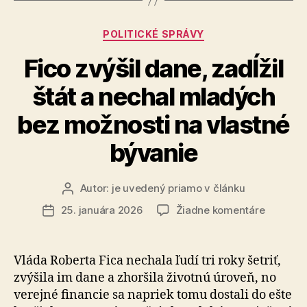
po
Slovensku“
Kategórie
POLITICKÉ SPRÁVY
Fico zvýšil dane, zadĺžil
štát a nechal mladých
bez možnosti na vlastné
bývanie
Autor:
je uvedený priamo v článku
Autor
článku
na
25. januára 2026
Žiadne komentáre
Dátum
Fico
článku
zvýšil
dane,
Vláda Roberta Fica nechala ľudí tri roky šetriť,
zadĺžil
zvýšila im dane a zhoršila životnú úroveň, no
štát
verejné financie sa napriek tomu dostali do ešte
a