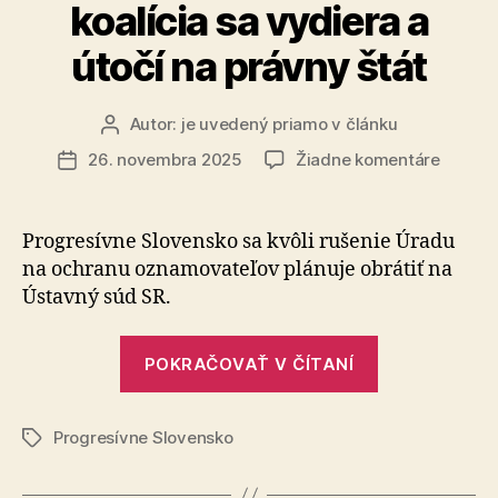
vlastné
koalícia sa vydiera a
bývanie“
útočí na právny štát
Autor:
je uvedený priamo v článku
Autor
článku
na
26. novembra 2025
Žiadne komentáre
Dátum
Kým
článku
Sloven
čelí
Progresívne Slovensko sa kvôli rušenie Úradu
rekord
na ochranu oznamovateľov plánuje obrátiť na
dlhu,
Ústavný súd SR.
koalíci
sa
„Kým
vydier
POKRAČOVAŤ V ČÍTANÍ
Slovensko
a
útočí
čelí
na
Progresívne Slovensko
rekordnému
Značky
právny
dlhu,
štát