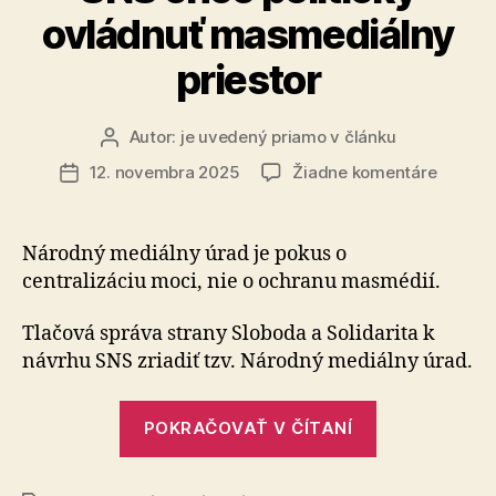
ovládnuť masmediálny
priestor
Autor:
je uvedený priamo v článku
Autor
článku
na
12. novembra 2025
Žiadne komentáre
Dátum
SNS
článku
chce
politick
Národný mediálny úrad je pokus o
ovládn
centralizáciu moci, nie o ochranu masmédií.
masmed
priesto
Tlačová správa strany Sloboda a Solidarita k
návrhu SNS zriadiť tzv. Národný mediálny úrad.
„SNS
POKRAČOVAŤ V ČÍTANÍ
chce
politicky