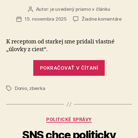
nie
je“
Autor:
je uvedený priamo v článku
Autor
článku
na
15. novembra 2025
Žiadne komentáre
Dátum
Pomôžt
článku
nám
vydať
K receptom od starkej sme pridali vlastné
„recept
„úlovky z ciest“.
od
starkej“
„Pomôžte
POKRAČOVAŤ V ČÍTANÍ
nám
vydať
Donio
,
zbierka
„recepty
Značky
od
starkej““
Kategórie
POLITICKÉ SPRÁVY
SNS chce politicky