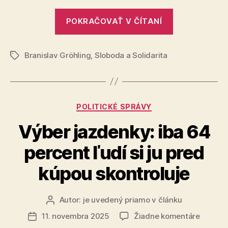
„Reakcia
POKRAČOVAŤ V ČÍTANÍ
SaS
na
Branislav Gröhling
,
Sloboda a Solidarita
exekúciu
Značky
Eštoka“
Kategórie
POLITICKÉ SPRÁVY
Výber jazdenky: iba 64
percent ľudí si ju pred
kúpou skontroluje
Autor:
je uvedený priamo v článku
Autor
článku
na
11. novembra 2025
Žiadne komentáre
Dátum
Výber
článku