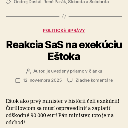
Ondrej Dostál
,
René Parák
,
Sloboda a Solidarita
ovládnuť
Značky
masmediáln
priestor“
Kategórie
POLITICKÉ SPRÁVY
Reakcia SaS na exekúciu
Eštoka
Autor:
je uvedený priamo v článku
Autor
článku
na
12. novembra 2025
Žiadne komentáre
Dátum
Reakci
článku
SaS
na
Eštok ako prvý minister v histórii čelí exekúcii!
exekúc
Ču­ril­lov­com sa musí ospravedlniť a zaplatiť
Eštoka
odškodné 90 000 eur! Pán minister, toto je na
odchod!