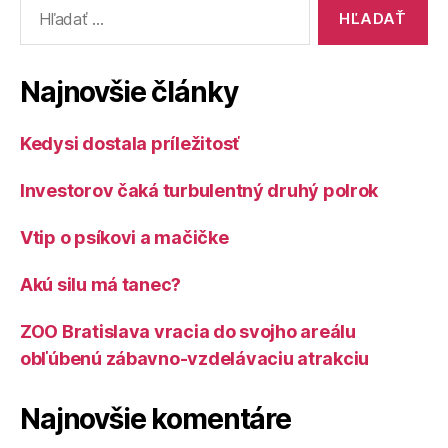
Vyhľadať:
Najnovšie články
Kedysi dostala príležitosť
Investorov čaká turbulentný druhý polrok
Vtip o psíkovi a mačičke
Akú silu má tanec?
ZOO Bratislava vracia do svojho areálu
obľúbenú zábavno-vzdelávaciu atrakciu
Najnovšie komentáre