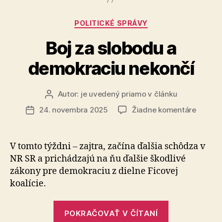
koalícia
sa
Kategórie
POLITICKÉ SPRÁVY
vydiera
a
Boj za slobodu a
útočí
demokraciu nekončí
na
právny
štát“
Autor:
je uvedený priamo v článku
Autor
článku
na
24. novembra 2025
Žiadne komentáre
Dátum
Boj
článku
za
slobod
V tomto týždni – zajtra, začína ďalšia schôdza v
a
NR SR a pri­chá­dza­jú na ňu ďalšie škodlivé
demokr
zákony pre demokraciu z dielne Ficovej
nekonč
koalície.
„Boj
POKRAČOVAŤ V ČÍTANÍ
za