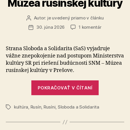
Múzea rusínskej kultúry
Autor:
je uvedený priamo v článku
Autor
článku
na
30. júna 2026
1 komentár
Dátum
Šimkovičová
článku
a
Machala
Strana Sloboda a Solidarita (SaS) vyjadruje
ohrozujú
vážne zne­po­ko­je­nie nad postupom Ministerstva
budúcnosť
kultúry SR pri riešení budúcnosti SNM – Múzea
Múzea
rusínskej kultúry v Prešove.
rusínskej
kultúry
„Šimkovičov
POKRAČOVAŤ V ČÍTANÍ
a
Machala
kultúra
,
Rusín
,
Rusíni
,
Sloboda a Solidarita
ohrozujú
Značky
budúcnosť
Múzea