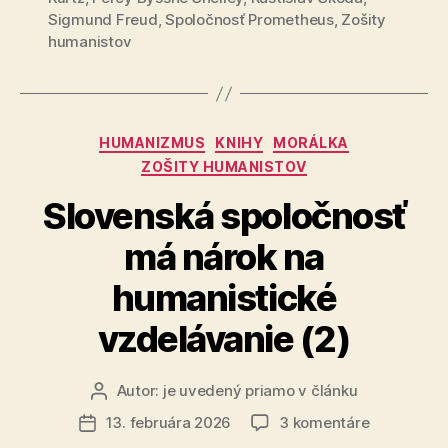
Sigmund Freud
,
Spoločnosť Prometheus
,
Zošity
humanistov
Kategórie
HUMANIZMUS
KNIHY
MORÁLKA
ZOŠITY HUMANISTOV
Slovenská spoločnosť
má nárok na
humanistické
vzdelávanie (2)
Autor:
je uvedený priamo v článku
Autor
článku
na
13. februára 2026
3 komentáre
Dátum
Slovenská
článku