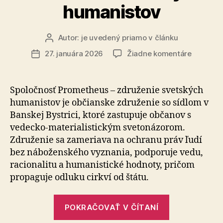
humanistov
Autor:
je uvedený priamo v článku
Autor
článku
na
27. januára 2026
Žiadne komentáre
Dátum
2
článku
%
z
Spoločnosť Prometheus – združenie svetských
dane
hu­ma­nis­tov je občianske združenie so sídlom v
pre
Banskej Bystrici, ktoré zastupuje občanov s
Spoločno
vedecko-materialistickým svetonázorom.
Prometh
Združenie sa zameriava na ochranu práv ľudí
–
bez náboženského vyznania, podporuje vedu,
združeni
svetský
racionalitu a humanistické hodnoty, pričom
humanis
propaguje odluku cirkví od štátu.
„2
POKRAČOVAŤ V ČÍTANÍ
%