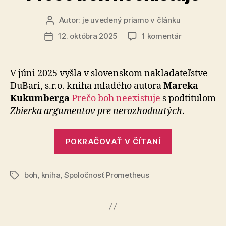
Autor:
je uvedený priamo v článku
Autor
článku
na
12. októbra 2025
1 komentár
Dátum
Prečo
článku
boh
neexistuje
V júni 2025 vyšla v slovenskom nakladateľstve
DuBari, s.r.o. kniha mladého autora
Mareka
Kukumberga
Prečo boh neexistuje
s podtitulom
Zbierka argumentov pre nerozhodnutých
.
„Prečo
POKRAČOVAŤ V ČÍTANÍ
boh
neexistuje“
boh
,
kniha
,
Spoločnosť Prometheus
Značky