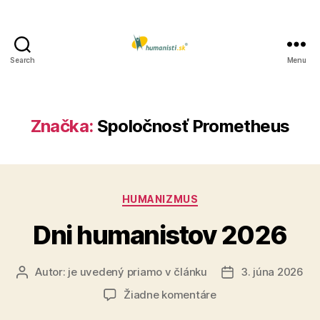
Search
Menu
Humanisti.sk
Značka:
Spoločnosť Prometheus
Kategórie
HUMANIZMUS
Dni humanistov 2026
Autor:
je uvedený priamo v článku
3. júna 2026
Autor
Dátum
článku
článku
na
Žiadne komentáre
Dni