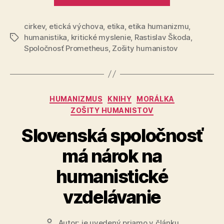
spoločnosť
má
cirkev
,
etická výchova
,
etika
,
etika humanizmu
nárok
,
humanistika
,
kritické myslenie
,
Rastislav Škoda
,
Značky
na
Spoločnosť Prometheus
,
Zošity humanistov
humanistick
vzdelávanie
(2)“
Kategórie
HUMANIZMUS
KNIHY
MORÁLKA
ZOŠITY HUMANISTOV
Slovenská spoločnosť
má nárok na
humanistické
vzdelávanie
Autor:
je uvedený priamo v článku
Autor