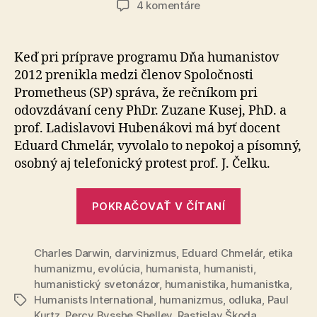
na
4 komentáre
Vrenie
medzi
humanistami
Keď pri príprave programu Dňa humanistov
po
2012 pre­nik­la medzi členov Spoločnosti
Dni
Prometheus (SP) správa, že rečníkom pri
humanistov
odovzdávaní ceny PhDr. Zuzane Kusej, PhD. a
2012
prof. Ladislavovi Hubenákovi má byť docent
Eduard Chmelár, vyvolalo to nepokoj a písomný,
osobný aj te­le­fo­nic­ký protest prof. J. Čelku.
„Vrenie
POKRAČOVAŤ V ČÍTANÍ
medzi
humanistam
Charles Darwin
,
darvinizmus
,
Eduard Chmelár
po
,
etika
humanizmu
,
evolúcia
,
humanista
,
humanisti
,
Dni
humanistický svetonázor
,
humanistika
,
humanistka
,
humanistov
Humanists International
,
humanizmus
,
odluka
,
Paul
Značky
2012“
Kurtz
,
Percy Bysshe Shelley
,
Rastislav Škoda
,