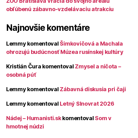
ZOO Bratislava vracia do svojho areálu
obľúbenú zábavno-vzdelávaciu atrakciu
Najnovšie komentáre
Lemmy
komentoval
Šimkovičová a Machala
ohrozujú budúcnosť Múzea rusínskej kultúry
Kristián Čura
komentoval
Zmysel a ničota –
osobná púť
Lemmy
komentoval
Zábavná diskusia pri čaji
Lemmy
komentoval
Letný Slnovrat 2026
Nádej – Humanisti.sk
komentoval
Som v
hmotnej núdzi