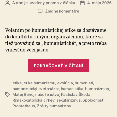
Autor:
je uvedený priamo v článku
4. mája 2026
Autor
Dátum
článku
článku
na
Žiadne komentáre
Zdôrazňovanie
humanistickej
etiky
Volaním po humanistickej etike sa dostávame
do kon­flik­tu s inými organizáciami, ktoré sa
tiež považujú za „hu­ma­nis­tic­ké“, a preto treba
vniesť do veci jasno.
„Zdôrazňova
POKRAČOVAŤ V ČÍTANÍ
humanistick
etiky“
etika
,
etika humanizmu
,
evolúcia
,
humanisti
,
humanistický svetonázor
,
humanistika
,
humanizmus
,
Matej Beňo
,
náboženstvo
,
Rastislav Škoda
,
Značky
Rímskokatolícka cirkev
,
sekularizmus
,
Spoločnosť
Prometheus
,
Zošity humanistov