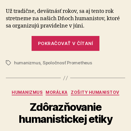
humanistov
2026
Už tradične, devätnásť rokov, sa aj tento rok
stretneme na našich Dňoch humanistov, ktoré
sa organizujú pravidelne v júni.
„Dni
POKRAČOVAŤ V ČÍTANÍ
humanistov
2026“
humanizmus
,
Spoločnosť Prometheus
Značky
Kategórie
HUMANIZMUS
MORÁLKA
ZOŠITY HUMANISTOV
Zdôrazňovanie
humanistickej etiky