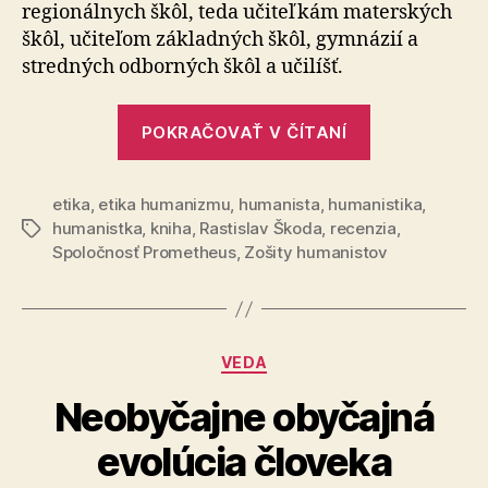
regionálnych škôl, teda učiteľkám materských
škôl, učiteľom základných škôl, gymnázií a
stredných odborných škôl a učilíšť.
„Recenzia:
POKRAČOVAŤ V ČÍTANÍ
Učiteľom
–
etika
,
etika humanizmu
,
humanista
,
humanistika
humanistom
,
humanistka
,
kniha
,
Rastislav Škoda
,
recenzia
,
Značky
Spoločnosť Prometheus
,
Zošity humanistov
Kategórie
VEDA
Neobyčajne obyčajná
evolúcia človeka