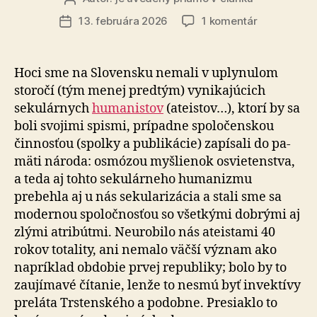
článku
na
13. februára 2026
1 komentár
Dátum
Slovenská
článku
spoločnosť
má
Hoci sme na Slovensku nemali v uplynulom
nárok
storočí (tým menej predtým) vynikajúcich
na
sekulárnych
humanistov
(ateistov…), ktorí by sa
humanistic
boli svojimi spismi, prípadne spo­lo­čen­skou
vzdelávani
činnosťou (spolky a publikácie) zapísali do pa­
mä­ti národa: osmózou myšlienok osvietenstva,
a teda aj tohto sekulárneho humanizmu
prebehla aj u nás se­ku­la­ri­zá­cia a stali sme sa
modernou spoločnosťou so všetkými dobrými aj
zlými atribútmi. Neurobilo nás ateistami 40
rokov totality, ani nemalo väčší význam ako
napríklad obdobie prvej republiky; bolo by to
zaujímavé čítanie, lenže to nesmú byť invektívy
preláta Trstenského a po­dob­ne. Presiaklo to