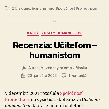
z
2 % z dane
,
humanizmus
,
Spoločnosť Prometheus
dane
Značky
pre
Spoločnosť
Prometheus
Kategórie
KNIHY
ZOŠITY HUMANISTOV
–
združenie
Recenzia: Učiteľom –
svetských
humanistom
humanistov“
Autor:
je uvedený priamo v článku
Autor
článku
na
23. januára 2026
1 komentár
Dátum
Recenzia:
článku
Učiteľom
–
V decembri 2001 rozoslala
Spoločnosť
humanisto
Prometheus
na vyše tisíc škôl knižku
Učiteľom –
humanistom
, ktorá je určená učiteľom