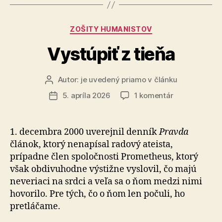
Kategórie
ZOŠITY HUMANISTOV
Vystúpiť z tieňa
Autor:
je uvedený priamo v článku
Autor
článku
na
5. apríla 2026
1 komentár
Dátum
Vystúpiť
článku
z
tieňa
1. decembra 2000 uverejnil denník
Pravda
článok, ktorý nenapísal radový ateista,
prípadne člen spoločnosti Pro­me­theus, ktorý
však obdivuhodne výstižne vyslovil, čo majú
neveriaci na srdci a veľa sa o ňom medzi nimi
ho­vo­ri­lo. Pre tých, čo o ňom len počuli, ho
pretláčame.