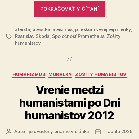
„Vystúpiť
POKRAČOVAŤ V ČÍTANÍ
z
tieňa“
ateista
,
ateistka
,
ateizmus
,
prieskum verejnej mienky
,
Rastislav Škoda
,
Spoločnosť Prometheus
,
Zošity
Značky
humanistov
Kategórie
HUMANIZMUS
MORÁLKA
ZOŠITY HUMANISTOV
Vrenie medzi
humanistami po Dni
humanistov 2012
Autor:
je uvedený priamo v článku
1. apríla 2026
Autor
Dátum
článku
článku