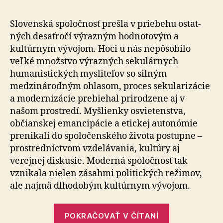
spoločnosť
má
Slovenská spoločnosť prešla v priebehu os­tat­
nárok
ných de­sať­ro­čí výrazným hodnotovým a
na
kultúrnym vývojom. Hoci u nás nepôsobilo
humanistic
veľké množstvo výrazných sekulárnych
vzdelávani
humanistických mysliteľov so silným
(2)
medzinárodným ohlasom, proces sekularizácie
a modernizácie prebiehal prirodzene aj v
našom prostredí. Myšlienky osvietenstva,
občianskej emancipácie a etickej autonómie
prenikali do spoločenského života postupne –
prostredníctvom vzde­lá­va­nia, kultúry aj
verejnej diskusie. Moderná spoločnosť tak
vznikala nielen zásahmi politických režimov,
ale naj­mä dlhodobým kultúrnym vývojom.
„Slovenská
POKRAČOVAŤ V ČÍTANÍ