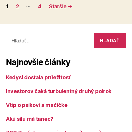
Stránkovanie
…
1
2
4
Staršie
→
príspevkov
Vyhľadať:
Najnovšie články
Kedysi dostala príležitosť
Investorov čaká turbulentný druhý polrok
Vtip o psíkovi a mačičke
Akú silu má tanec?