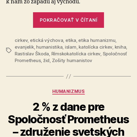
k nám zo západu aj východu.
„Slovenská
POKRAČOVAŤ V ČÍTANÍ
spoločnosť
má
cirkev
,
etická výchova
,
etika
,
etika humanizmu
nárok
,
evanjelik
,
humanistika
,
islam
,
katolícka cirkev
,
kniha
,
na
Značky
Rastislav Škoda
,
Rímskokatolícka cirkev
,
Spoločnosť
humanistick
Prometheus
,
žid
,
Zošity humanistov
vzdelávanie
Kategórie
HUMANIZMUS
2 % z dane pre
Spoločnosť Prometheus
– združenie svetských