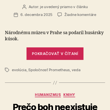
Autor:
je uvedený priamo v článku
Autor
článku
na
6. decembra 2025
Žiadne komentáre
Dátum
Neobyč
článku
obyčajn
evolúci
Národnému múzeu v Prahe sa podaril husársky
človeka
kúsok.
„Neobyčajne
POKRAČOVAŤ V ČÍTANÍ
obyčajná
evolúcia
evolúcia
,
Spoločnosť Prometheus
,
veda
človeka“
Značky
Kategórie
HUMANIZMUS
KNIHY
Prečo boh neexistuje