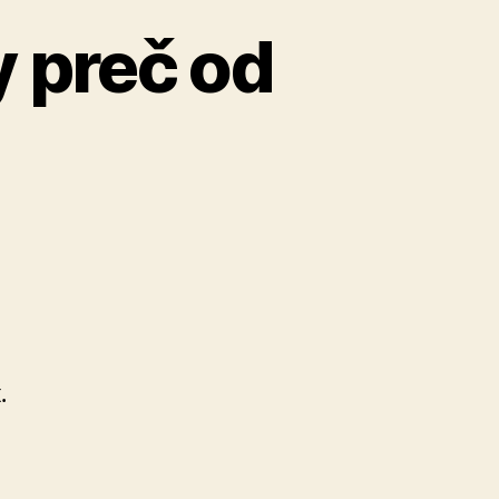
 preč od
.
e