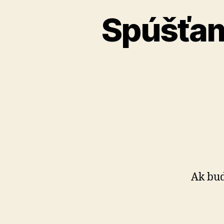
Spúšťam
Ak bud