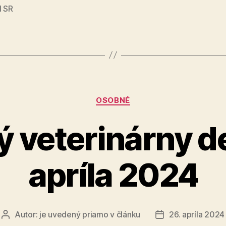
tu“
I SR
Kategórie
OSOBNÉ
 veterinárny de
apríla 2024
Autor:
je uvedený priamo v článku
26. apríla 2024
Autor
Dátum