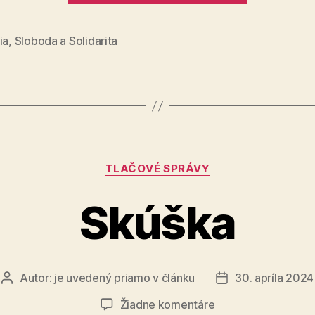
„Ruky
preč
ia
,
Sloboda a Solidarita
od
2.
piliera!““
Kategórie
TLAČOVÉ SPRÁVY
Skúška
Autor:
je uvedený priamo v článku
30. apríla 2024
Autor
Dátum
článku
článku
na
Žiadne komentáre