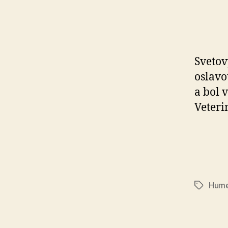
Svetov
oslavou
a bol v
Vete­ri
Hum
Značky