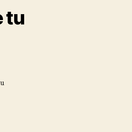
 tu
mu
n