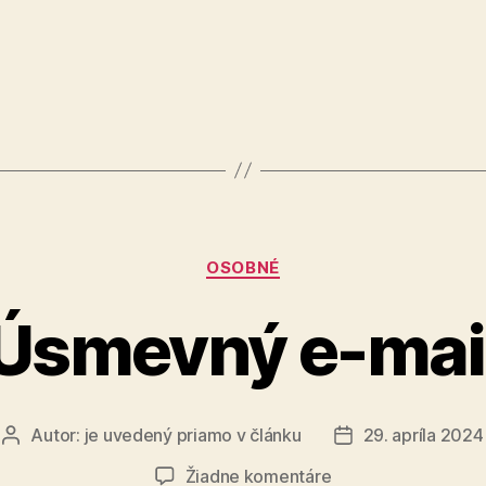
Skúška
Kategórie
OSOBNÉ
Úsmevný e-mai
Autor:
je uvedený priamo v článku
29. apríla 2024
Autor
Dátum
článku
článku
na
Žiadne komentáre