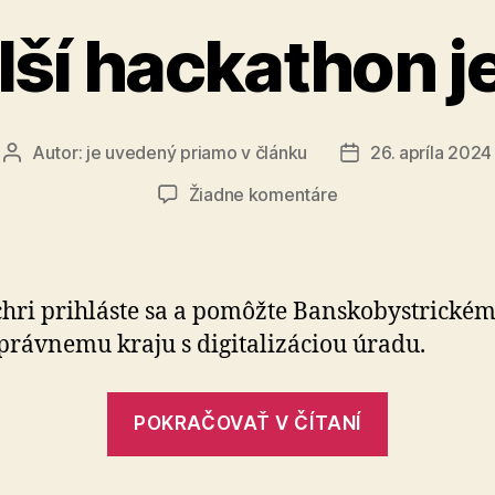
lší hackathon je
Autor:
je uvedený priamo v článku
26. apríla 2024
Autor
Dátum
článku
článku
na
Žiadne komentáre
Ďalší
hackathon
je
tu
hri prihláste sa a pomôžte Bansko­bystrické
ráv­ne­mu kraju s di­gi­ta­li­zá­ciou úradu.
„Ďalší
POKRAČOVAŤ V ČÍTANÍ
hackatho
je