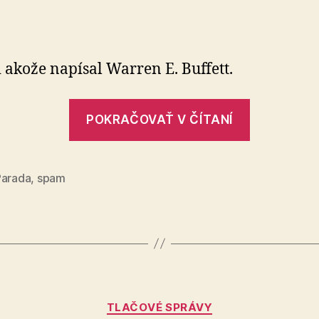
Úsmevný
e-
mail
 akože napísal Warren E. Buffett.
„Úsmevn
POKRAČOVAŤ V ČÍTANÍ
e-
mail“
Parada
,
spam
Kategórie
TLAČOVÉ SPRÁVY