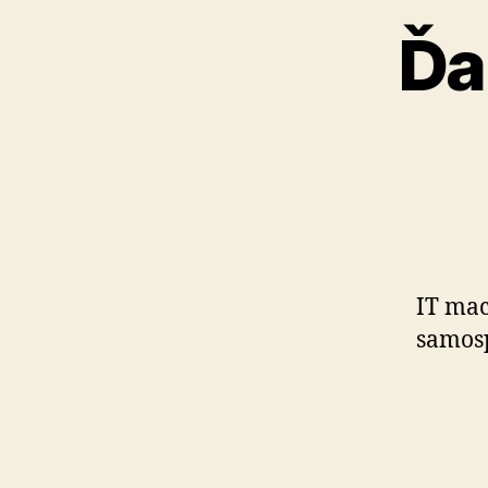
Ďa
IT mac
samo­sp