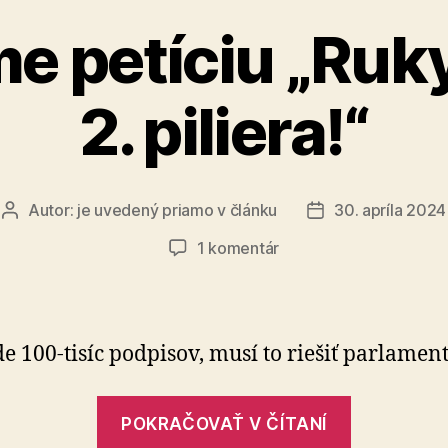
e petíciu „Ruky
2. piliera!“
Autor:
je uvedený priamo v článku
30. apríla 2024
Autor
Dátum
článku
článku
na
1 komentár
Spúšťame
petíciu
„Ruky
preč
e 100-tisíc podpisov, musí to riešiť parlament
od
2.
„Spúšťam
piliera!“
POKRAČOVAŤ V ČÍTANÍ
petíciu