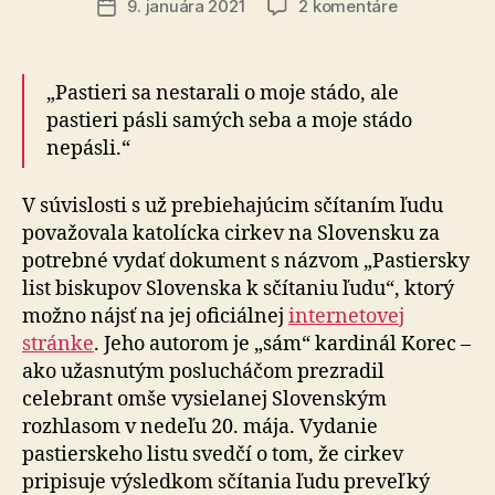
na
9. januára 2021
2 komentáre
Dátum
Pastiersky
článku
list
kardinála
„Pastieri sa nestarali o moje stádo, ale
Korca
pastieri pásli samých seba a moje stádo
nepásli.“
V súvislosti s už prebiehajúcim sčítaním ľudu
považovala katolícka cirkev na Slovensku za
potrebné vydať dokument s názvom „Pastiersky
list biskupov Slovenska k sčítaniu ľudu“, ktorý
možno nájsť na jej oficiálnej
internetovej
stránke
. Jeho autorom je „sám“ kardinál Korec –
ako užasnutým poslucháčom prezradil
celebrant omše vysielanej Slovenským
rozhlasom v nedeľu 20. mája. Vydanie
pastierskeho listu svedčí o tom, že cirkev
pripisuje výsledkom sčítania ľudu preveľký