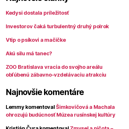
Kedysi dostala príležitosť
Investorov čaká turbulentný druhý polrok
Vtip o psíkovi a mačičke
Akú silu má tanec?
ZOO Bratislava vracia do svojho areálu
obľúbenú zábavno-vzdelávaciu atrakciu
Najnovšie komentáre
Lemmy
komentoval
Šimkovičová a Machala
ohrozujú budúcnosť Múzea rusínskej kultúry
Kristián Čura
komentoval
Zmysel a ničota –