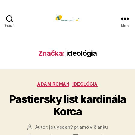
Search
Menu
Humanisti.sk
Značka:
ideológia
Kategórie
ADAM ROMAN
IDEOLÓGIA
Pastiersky list kardinála
Korca
Autor:
je uvedený priamo v článku
Autor
článku