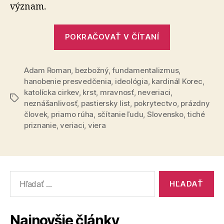
význam.
„Pastiersky
POKRAČOVAŤ V ČÍTANÍ
list
kardinála
Adam Roman
,
bezbožný
,
fundamentalizmus
Korca“
,
hanobenie presvedčenia
,
ideológia
,
kardinál Korec
,
katolícka cirkev
,
krst
,
mravnosť
,
neveriaci
,
Značky
neznášanlivosť
,
pastiersky list
,
pokrytectvo
,
prázdny
človek
,
priamo rúha
,
sčítanie ľudu
,
Slovensko
,
tiché
priznanie
,
veriaci
,
viera
Vyhľadať:
Najnovšie články