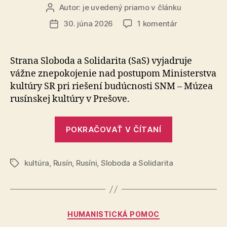
Autor:
je uvedený priamo v článku
Autor
článku
na
30. júna 2026
1 komentár
Dátum
Šimkovičová
článku
a
Machala
Strana Sloboda a Solidarita (SaS) vyjadruje
ohrozujú
vážne zne­po­ko­je­nie nad postupom Ministerstva
budúcnosť
kultúry SR pri riešení budúcnosti SNM – Múzea
Múzea
rusínskej kultúry v Prešove.
rusínskej
kultúry
„Šimkovičov
POKRAČOVAŤ V ČÍTANÍ
a
Machala
kultúra
,
Rusín
,
Rusíni
,
Sloboda a Solidarita
ohrozujú
Značky
budúcnosť
Múzea
rusínskej
Kategórie
HUMANISTICKÁ POMOC
kultúry“