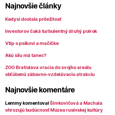
Najnovšie články
Kedysi dostala príležitosť
Investorov čaká turbulentný druhý polrok
Vtip o psíkovi a mačičke
Akú silu má tanec?
ZOO Bratislava vracia do svojho areálu
obľúbenú zábavno-vzdelávaciu atrakciu
Najnovšie komentáre
Lemmy
komentoval
Šimkovičová a Machala
ohrozujú budúcnosť Múzea rusínskej kultúry