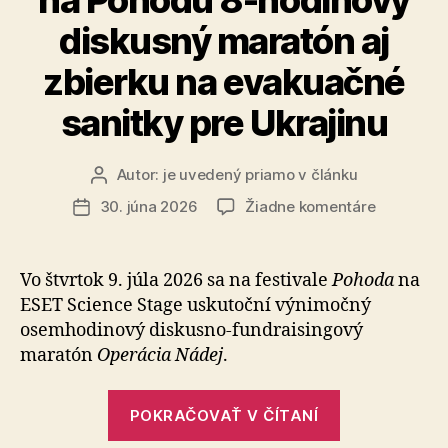
nominanta
diskusný maratón aj
SNS“
zbierku na evakuačné
sanitky pre Ukrajinu
Autor:
je uvedený priamo v článku
Autor
článku
na
30. júna 2026
Žiadne komentáre
Dátum
Operácia
článku
Nádej
prinesie
Vo štvrtok 9. júla 2026 sa na festivale
Pohoda
na
na
ESET Science Stage uskutoční výnimočný
Pohodu
osemhodinový diskusno-fundraisingový
8-
maratón
Operácia Nádej
.
hodinový
diskusný
„Operácia
maratón
POKRAČOVAŤ V ČÍTANÍ
aj
Nádej
zbierku