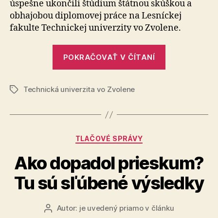
úspešne ukončili štú­dium štátnou skúškou a
prax
obhajobou diplomovej práce na Lesníckej
fakulte Technickej univerzity vo Zvolene.
„Nová
POKRAČOVAŤ V ČÍTANÍ
generácia
lesníkov
Technická univerzita vo Zvolene
pripravená
Značky
pre
prax“
Kategórie
TLAČOVÉ SPRÁVY
Ako dopadol prieskum?
Tu sú sľúbené výsledky
Autor:
je uvedený priamo v článku
Autor