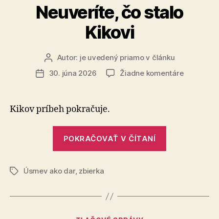
Neuveríte, čo stalo
Kikovi
Autor:
je uvedený priamo v článku
Autor
článku
na
30. júna 2026
Žiadne komentáre
Dátum
Neuveríte,
článku
čo
stalo
Kikov príbeh pokračuje.
Kikovi
„Neuveríte,
POKRAČOVAŤ V ČÍTANÍ
čo
stalo
Úsmev ako dar
,
zbierka
Kikovi“
Značky
Kategórie