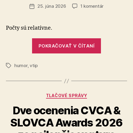
článku
na
25. júna 2026
1 komentár
Dátum
Zábavná
článku
diskusia
pri
Počty sú relatívne.
čaji
„Zábavná
POKRAČOVAŤ V ČÍTANÍ
diskusia
pri
humor
,
vtip
čaji“
Značky
Kategórie
TLAČOVÉ SPRÁVY
Dve ocenenia CVCA &
SLOVCA Awards 2026