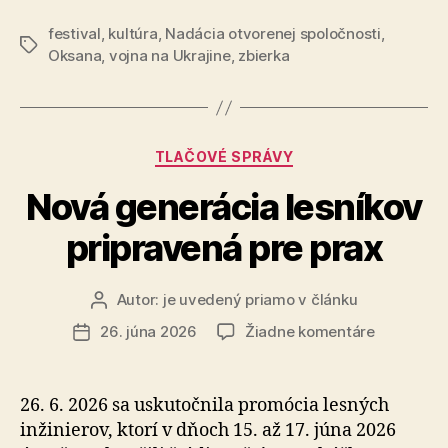
prinesie
na
festival
,
kultúra
,
Nadácia otvorenej spoločnosti
na
,
evakuačn
Značky
Oksana
,
vojna na Ukrajine
,
zbierka
Pohodu
sanitky
pre
8-
Ukrajinu
hodinový
diskusný
Kategórie
TLAČOVÉ SPRÁVY
maratón
Nová generácia lesníkov
aj
zbierku
pripravená pre prax
na
evakuačné
Autor:
je uvedený priamo v článku
Autor
sanitky
článku
na
pre
26. júna 2026
Žiadne komentáre
Dátum
Nová
článku
Ukrajinu“
generácia
lesníkov
26. 6. 2026 sa uskutočnila promócia lesných
pripraven
inžinierov, ktorí v dňoch 15. až 17. júna 2026
pre