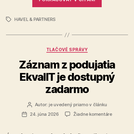
kapitálové
ocenenia
transakci
CVCA
v
HAVEL & PARTNERS
&
Značky
Česku
SLOVCA
a
na
Awards
Slovensku
2026
pre
Kategórie
TLAČOVÉ SPRÁVY
za
HAVEL
najlepšie
Záznam z podujatia
&
PARTNERS
venture
EkvalIT je dostupný
kapitálové
transakcie
zadarmo
v
Česku
Autor:
je uvedený priamo v článku
Autor
a
článku
na
24. júna 2026
Žiadne komentáre
Dátum
na
Záznam
článku
Slovensku
z
pre
podujatia