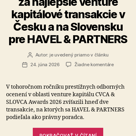
za najlepšie venture
kapitálové transakcie v
Česku a na Slovensku
pre HAVEL & PARTNERS
Autor:
je uvedený priamo v článku
Autor
článku
na
24. júna 2026
Žiadne komentáre
Dátum
Dve
článku
ocenenia
CVCA
V tohoročnom ročníku prestížnych odborných
&
ocenení v oblasti venture kapitálu CVCA &
SLOVCA
SLOVCA Awards 2026 zvíťazili hneď dve
Awards
transakcie, na ktorých sa HAVEL & PARTNERS
2026
podieľala ako právny poradca.
za
najlepšie
venture
„Dve
POKRAČOVAŤ V ČÍTANÍ