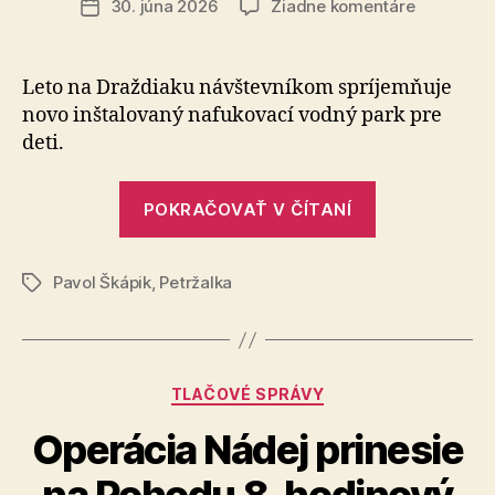
na
30. júna 2026
Žiadne komentáre
Dátum
Petržalský
článku
starosta
Hrčka:
Leto na Draždiaku návštevníkom spríjemňuje
Nafukovac
novo in­šta­lo­va­ný nafukovací vodný park pre
vodný
deti.
park
aj
„Petržalský
nákladné
POKRAČOVAŤ V ČÍTANÍ
starosta
autá
kúpil
Hrčka:
od
Pavol Škápik
,
Petržalka
Nafukovací
Značky
nominant
vodný
SNS
park
aj
Kategórie
TLAČOVÉ SPRÁVY
nákladné
autá
Operácia Nádej prinesie
kúpil
na Pohodu 8-hodinový
od