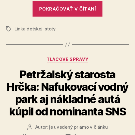
podporou
„Ako
POKRAČOVAŤ V ČÍTANÍ
s
dieťaťom
Linka detskej istoty
zvládnuť
Značky
deň
vysvedčenia
v
Kategórie
TLAČOVÉ SPRÁVY
pokoji
a
Petržalský starosta
s
Hrčka: Nafukovací vodný
podporou“
park aj nákladné autá
kúpil od nominanta SNS
Autor:
je uvedený priamo v článku
Autor
článku