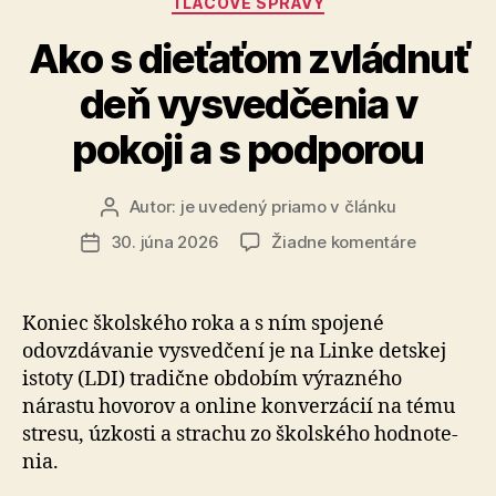
TLAČOVÉ SPRÁVY
Ako s dieťaťom zvládnuť
deň vysvedčenia v
pokoji a s podporou
Autor:
je uvedený priamo v článku
Autor
článku
na
30. júna 2026
Žiadne komentáre
Dátum
Ako
článku
s
dieťaťom
Koniec školského roka a s ním spojené
zvládnuť
odovzdávanie vysvedčení je na Linke detskej
deň
istoty (LDI) tradične obdobím výrazného
vysvedče
nárastu hovorov a online kon­ver­zá­cií na tému
v
stresu, úzkosti a strachu zo školského hod­no­te­
pokoji
nia.
a
s