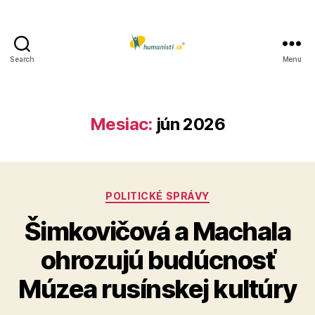
Search
Menu
Humanisti.sk
Mesiac:
jún 2026
Kategórie
POLITICKÉ SPRÁVY
Šimkovičová a Machala
ohrozujú budúcnosť
Múzea rusínskej kultúry