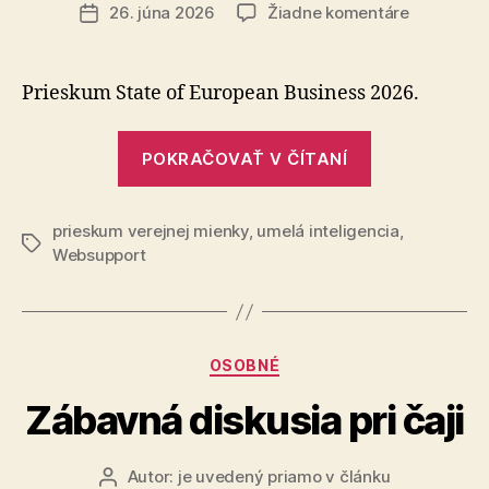
článku
na
26. júna 2026
Žiadne komentáre
Dátum
Ako
článku
dopadol
prieskum?
Prieskum State of European Business 2026.
Tu
sú
„Ako
sľúbené
POKRAČOVAŤ V ČÍTANÍ
dopadol
výsledky
prieskum?
prieskum verejnej mienky
,
umelá inteligencia
Tu
,
Značky
Websupport
sú
sľúbené
výsledky“
Kategórie
OSOBNÉ
Zábavná diskusia pri čaji
Autor:
je uvedený priamo v článku
Autor