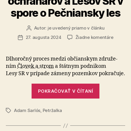
ochranárov a Lesov SR v
spore o Pečniansky les
Autor:
je uvedený priamo v článku
Autor
článku
na
27. augusta 2024
Žiadne komentáre
Dátum
Poslanci
článku
petržals
zastupit
Dlhoročný proces medzi občianskym zdru­že­
sa
ním
Člo­vek a strom
a štátnym pod­ni­kom
postavili
Lesy SR v prí­pade zámeny pozemkov pokra­čuje.
na
stranu
„Poslanci
ochraná
POKRAČOVAŤ V ČÍTANÍ
petržalskéh
a
Lesov
zastupiteľstv
SR
Adam Sarlós
,
Petržalka
sa
Značky
v
postavili
spore
na
o