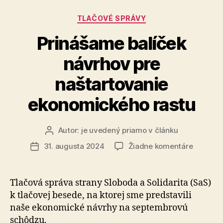
Patrik
Kategórie
TLAČOVÉ SPRÁVY
Voltmann“
Prinášame balíček
návrhov pre
naštartovanie
ekonomického rastu
Autor:
je uvedený priamo v článku
Autor
článku
na
31. augusta 2024
Žiadne komentáre
Dátum
Prináša
článku
balíček
návrhov
Tlačová správa strany Sloboda a Soli­da­ri­ta (SaS)
pre
k tla­čo­vej besede, na kto­rej sme pred­sta­vili
naštarto
naše eko­no­mické návrhy na sep­tem­brovú
ekonomi
schôdzu.
rastu