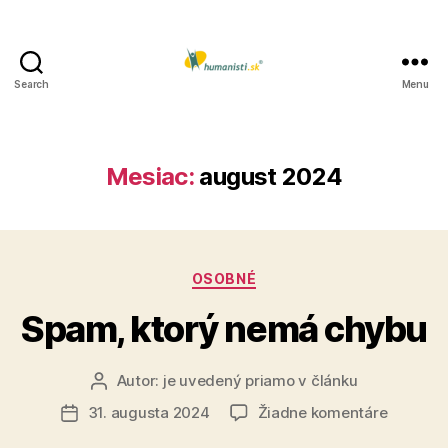
Search
Menu
Humanisti.sk
Mesiac:
august 2024
Kategórie
OSOBNÉ
Spam, ktorý nemá chybu
Autor:
je uvedený priamo v článku
Autor
článku
na
31. augusta 2024
Žiadne komentáre
Dátum
Spam,
článku