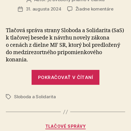
článku
na
31. augusta 2024
Žiadne komentáre
Dátum
Web
článku
na
porovná
Tlačová správa strany Sloboda a So­li­da­ri­ta (SaS)
cien
k tla­čo­vej besede k návrhu novely zákona
potravín
o cenách z dielne MF SR, ktorý bol pred­lo­žený
je
do me­dzi­re­zor­tného pri­po­mien­ko­vého
absurdn
konania.
nápad
a
vyhode
„Web
POKRAČOVAŤ V ČÍTANÍ
peniaze
na
porovnávani
Sloboda a Solidarita
cien
Značky
potravín
je
absurdný
Kategórie
TLAČOVÉ SPRÁVY
nápad