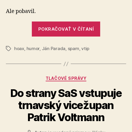
ktorý
nemá
Ale pobavil.
chybu
„Spam,
POKRAČOVAŤ V ČÍTANÍ
ktorý
nemá
hoax
,
humor
,
Ján Parada
,
spam
,
vtip
chybu“
Značky
Kategórie
TLAČOVÉ SPRÁVY
Do strany SaS vstupuje
trnavský vicežupan
Patrik Voltmann