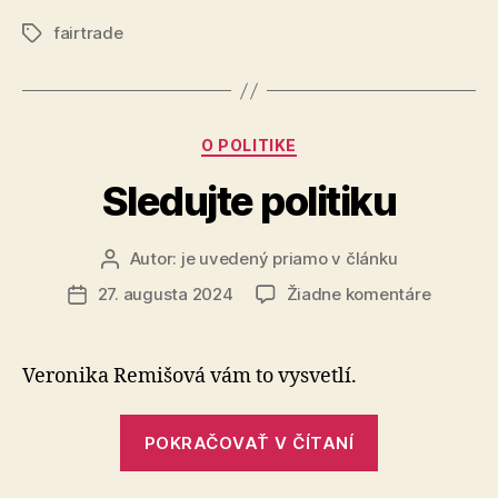
kakao
bude
pre
fairtrade
chýbať
Značky
našu
v
čokolád
škole,
pretože
Kategórie
O POLITIKE
zbierajú
kakao
Sledujte politiku
pre
našu
Autor:
je uvedený priamo v článku
Autor
čokoládu?“
článku
na
27. augusta 2024
Žiadne komentáre
Dátum
Sledujte
článku
politiku
Veronika Remišová vám to vysvetlí.
„Sledujte
POKRAČOVAŤ V ČÍTANÍ
politiku“