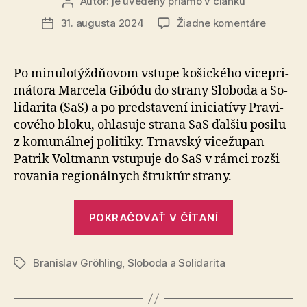
Autor:
je uvedený priamo v článku
Autor
článku
na
31. augusta 2024
Žiadne komentáre
Dátum
Do
článku
strany
SaS
Po minulotýždňovom vstupe košického vice­pri­
vstupuje
má­to­ra Marcela Gibódu do strany Slo­bo­da a So­
trnavsk
li­da­ri­ta (SaS) a po pred­sta­vení ini­cia­tívy Pra­vi­
vicežup
co­vého bloku, ohlasuje strana SaS ďalšiu posilu
Patrik
z ko­mu­nál­nej politiky. Trnavský vice­župan
Voltman
Patrik Voltmann vstupuje do SaS v rámci roz­ši­
ro­va­nia regio­nál­nych štruk­túr strany.
„Do
POKRAČOVAŤ V ČÍTANÍ
strany
SaS
Branislav Gröhling
,
Sloboda a Solidarita
vstupuje
Značky
trnavský
vicežupan