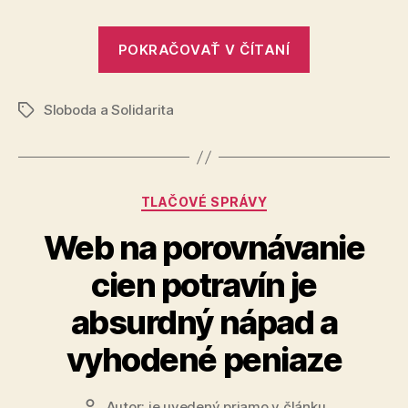
„Prinášame
POKRAČOVAŤ V ČÍTANÍ
balíček
návrhov
Sloboda a Solidarita
pre
Značky
naštartovani
ekonomické
rastu“
Kategórie
TLAČOVÉ SPRÁVY
Web na porovnávanie
cien potravín je
absurdný nápad a
vyhodené peniaze
Autor:
je uvedený priamo v článku
Autor