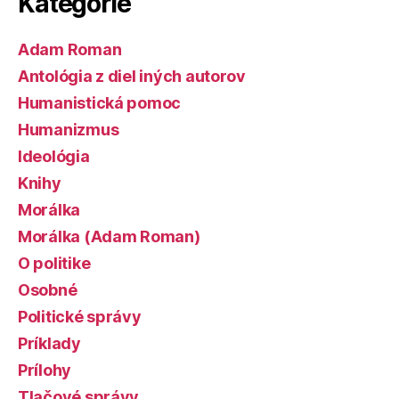
Kategórie
Adam Roman
Antológia z diel iných autorov
Humanistická pomoc
Humanizmus
Ideológia
Knihy
Morálka
Morálka (Adam Roman)
O politike
Osobné
Politické správy
Príklady
Prílohy
Tlačové správy