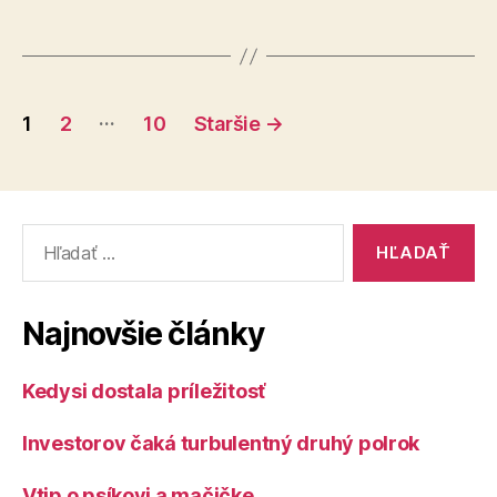
Stránkovanie
…
1
2
10
Staršie
→
príspevkov
Vyhľadať:
Najnovšie články
Kedysi dostala príležitosť
Investorov čaká turbulentný druhý polrok
Vtip o psíkovi a mačičke