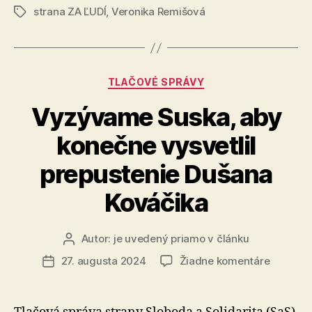
strana ZA ĽUDÍ
,
Veronika Remišová
Značky
Kategórie
TLAČOVÉ SPRÁVY
Vyzývame Suska, aby
konečne vysvetlil
prepustenie Dušana
Kováčika
Autor:
je uvedený priamo v článku
Autor
článku
na
27. augusta 2024
Žiadne komentáre
Dátum
Vyzýva
článku
Suska,
aby