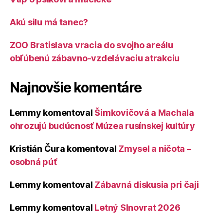
Akú silu má tanec?
ZOO Bratislava vracia do svojho areálu
obľúbenú zábavno-vzdelávaciu atrakciu
Najnovšie komentáre
Lemmy
komentoval
Šimkovičová a Machala
ohrozujú budúcnosť Múzea rusínskej kultúry
Kristián Čura
komentoval
Zmysel a ničota –
osobná púť
Lemmy
komentoval
Zábavná diskusia pri čaji
Lemmy
komentoval
Letný Slnovrat 2026