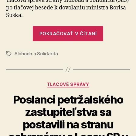
Tlačová správa strany Sloboda a So­li­da­ri­ta (SaS)
konečne
po tla­čo­vej be­se­de k do­vo­la­niu ministra Borisa
vysvetlil
Suska.
prepuste
Dušana
„Vyzývame
Kováčik
POKRAČOVAŤ V ČÍTANÍ
Suska,
aby
Sloboda a Solidarita
konečne
Značky
vysvetlil
prepustenie
Dušana
Kategórie
TLAČOVÉ SPRÁVY
Kováčika“
Poslanci petržalského
zastupiteľstva sa
postavili na stranu