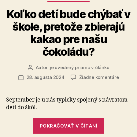
Koľko detí bude chýbať v
škole, pretože zbierajú
kakao pre našu
čokoládu?
Autor:
je uvedený priamo v článku
Autor
článku
na
28. augusta 2024
Žiadne komentáre
Dátum
Koľko
článku
detí
bude
September je u nás typicky spojený s návra­tom
chýbať
detí do škôl.
v
škole,
„Koľko
pretože
POKRAČOVAŤ V ČÍTANÍ
detí
zbierajú