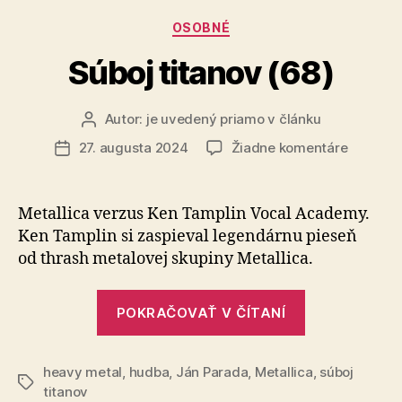
Pečnian
stranu
Kategórie
les
OSOBNÉ
ochranárov
a
Súboj titanov (68)
Lesov
SR
Autor:
je uvedený priamo v článku
Autor
v
článku
na
27. augusta 2024
Žiadne komentáre
Dátum
spore
Súboj
článku
o
titanov
Pečniansky
(68)
Metallica verzus Ken Tamplin Vocal Academy.
les“
Ken Tamplin si zaspieval legendárnu pieseň
od thrash me­ta­lo­vej sku­pi­ny Metallica.
„Súboj
POKRAČOVAŤ V ČÍTANÍ
titanov
(68)“
heavy metal
,
hudba
,
Ján Parada
,
Metallica
,
súboj
Značky
titanov