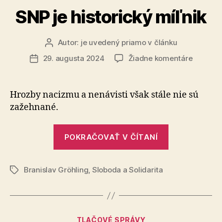
a
SNP je historický míľnik
vyhodené
peniaze“
Autor:
je uvedený priamo v článku
Autor
článku
na
29. augusta 2024
Žiadne komentáre
Dátum
SNP
článku
je
historic
Hrozby nacizmu a nenávisti však stále nie sú
míľnik
za­žeh­na­né.
„SNP
POKRAČOVAŤ V ČÍTANÍ
je
historický
Branislav Gröhling
,
Sloboda a Solidarita
míľnik“
Značky
Kategórie
TLAČOVÉ SPRÁVY