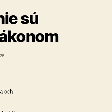
ali
ie sú
vanie
zákonom
025
a och­