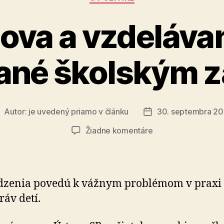
nezneužív
ova a vzdelávan
na
obmedzo
vané školským 
práv
menšín“
Autor:
je uvedený priamo v článku
30. septembra 2
utor
Dátum
lánku
článku
na
Žiadne komentáre
Výchova
a
vzdelávanie
sú
zenia povedú k vážnym problémom v praxi 
definované
ráv detí.
školským
zákonom