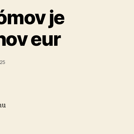
Rómov je
nov eur
025
mu