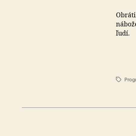
Obráti
nábože
ľudí.
Prog
Značky