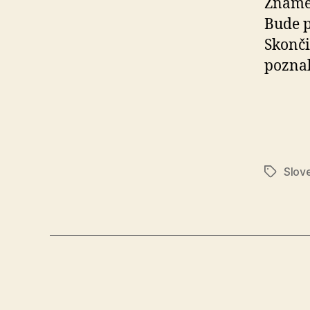
Znamen
Bude p
Skonči
poznal
Slov
Značky