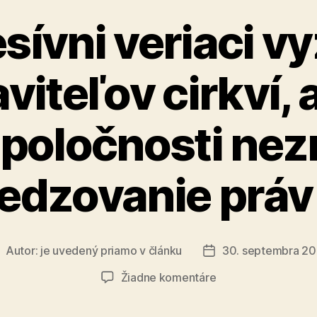
sívni veriaci v
viteľov cirkví, 
spoločnosti nez
edzovanie práv
Autor:
je uvedený priamo v článku
30. septembra 2
utor
Dátum
lánku
článku
na
Žiadne komentáre
Progresívni
veriaci