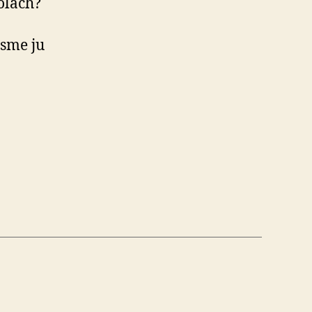
olách?
 sme ju
nie
né
“