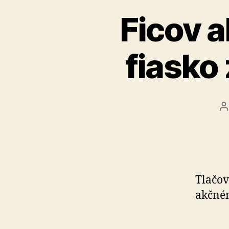
Ficov a
fiasko
A
č
Tlačov
akčné