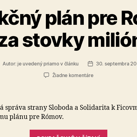
kčný plán pre 
 za stovky milió
Autor:
je uvedený priamo v článku
30. septembra 2
utor
Dátum
lánku
článku
na
Žiadne komentáre
Ficov
akčný
plán
pre
á správa strany Sloboda a Solidarita k Ficov
Rómov
mu plánu pre Rómov.
je
fiasko
„Ficov
za