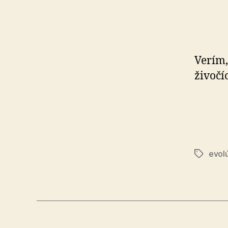
č
Verím,
živočí
evol
Značky