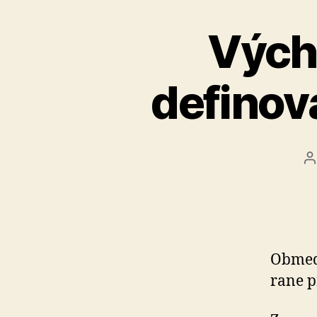
Vých
defino
A
č
Obmed
ra­ne p