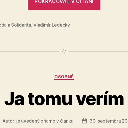
POKRAČOVAŤ V ČÍTANÍ
stovky
akčný
miliónov
plán
eur
pre
da a Solidarita
,
Vladimír Ledecký
Rómov
je
fiasko
za
stovky
Kategórie
miliónov
OSOBNÉ
eur“
Ja tomu verím
Autor:
je uvedený priamo v článku
30. septembra 2
utor
Dátum