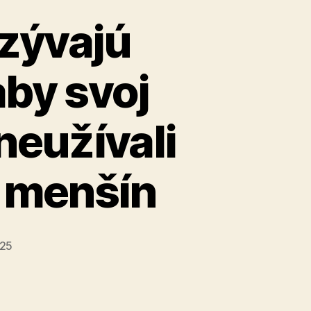
yzývajú
aby svoj
neužívali
 menšín
025