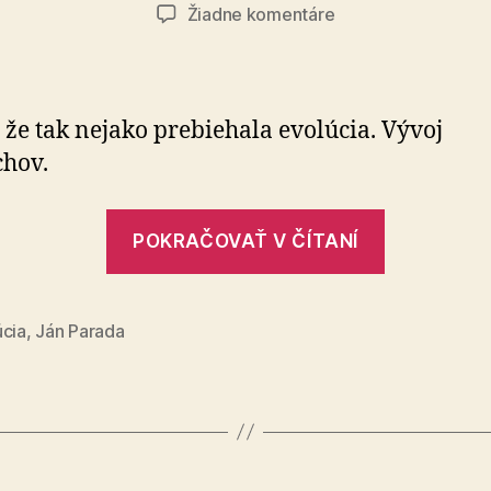
lánku
článku
na
Žiadne komentáre
Ja
tomu
verím
 že tak nejako prebiehala evolúcia. Vývoj
chov.
„Ja
POKRAČOVAŤ V ČÍTANÍ
tomu
verím“
úcia
,
Ján Parada