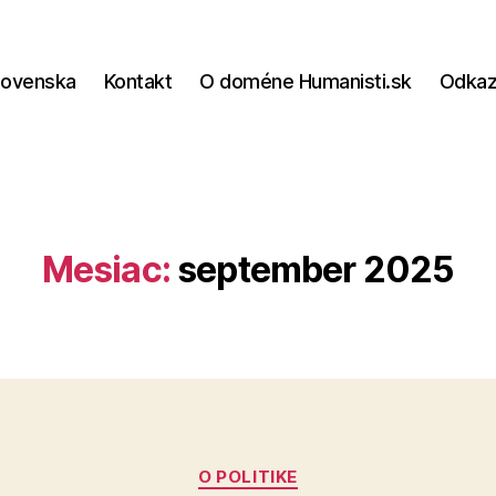
lovenska
Kontakt
O doméne Humanisti.sk
Odka
Mesiac:
september 2025
Kategórie
O POLITIKE