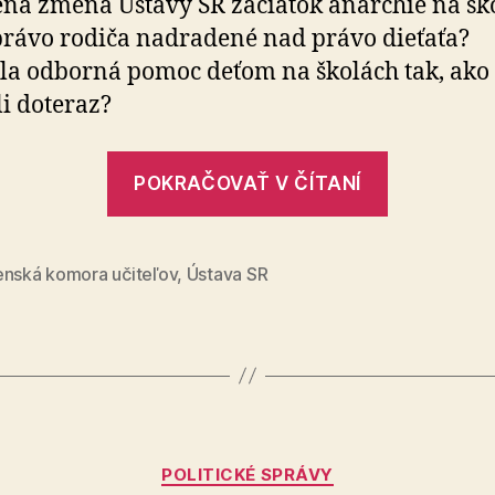
á zmena Ústavy SR začiatok anarchie na šk
rávo rodiča nadradené nad právo dieťaťa?
la odborná pomoc deťom na školách tak, ako
i doteraz?
„Výchova
POKRAČOVAŤ V ČÍTANÍ
a
vzdeláva
sú
enská komora učiteľov
,
Ústava SR
definova
školským
zákonom
Kategórie
POLITICKÉ SPRÁVY