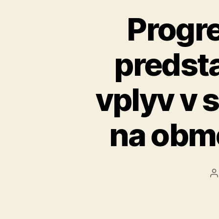
Progre
predsta
vplyv v 
na obm
A
č