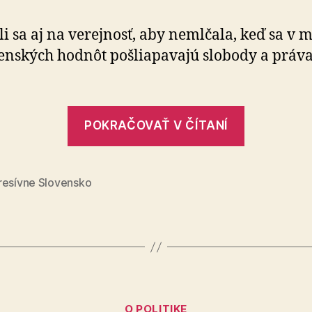
vyzývajú
predstaviteľov
li sa aj na verejnosť, aby nemlčala, keď sa v 
cirkví,
nských hodnôt pošliapavajú slobody a práva
aby
svoj
vplyv
v
„Progresí
POKRAČOVAŤ V ČÍTANÍ
spoločnosti
veriaci
nezneužívali
vyzývajú
na
obmedzovanie
predstavi
resívne Slovensko
práv
cirkví,
menšín
aby
svoj
vplyv
v
Kategórie
spoločnos
O POLITIKE