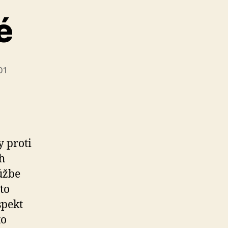
é
01
y proti
h
úžbe
to
spekt
to