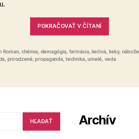
u.
„Prírodn
POKRAČOVAŤ V ČÍTANÍ
a
umelé“
m Roman
,
chémia
,
demagógia
,
farmácia
,
liečivá
,
lieky
,
nábože
da
,
prirodzené
,
propaganda
,
technika
,
umelé
,
veda
Archív