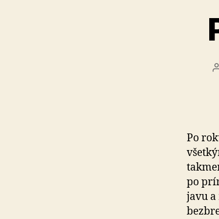
Po rok
všetký
takmer
po prí
javu a
bezbre