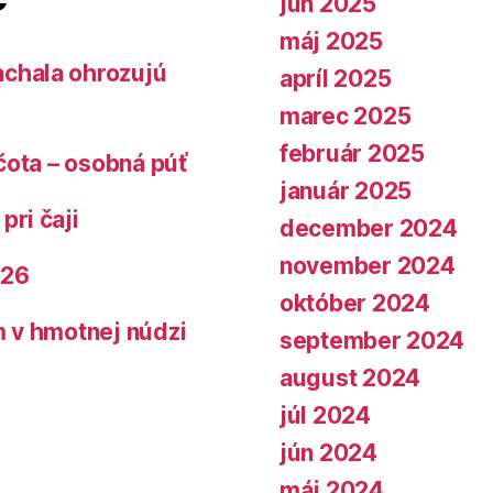
jún 2025
máj 2025
chala ohrozujú
apríl 2025
marec 2025
február 2025
čota – osobná púť
január 2025
pri čaji
december 2024
november 2024
026
október 2024
 v hmotnej núdzi
september 2024
august 2024
júl 2024
jún 2024
máj 2024