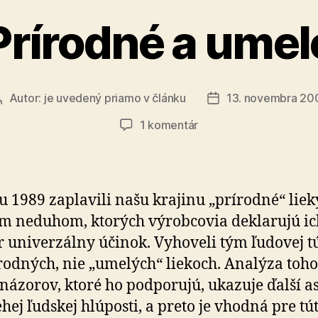
Prírodné a umel
Autor:
je uvedený priamo v článku
13. novembra 20
Autor
Dátum
článku
článku
na
1 komentár
Prírodné
a
umelé
u 1989 zaplavili našu krajinu „prírodné“ liek
m neduhom, ktorých výrobcovia deklarujú ic
 univerzálny účinok. Vyhoveli tým ľudovej t
rodných, nie „umelých“ liekoch. Analýza toho
 názorov, ktoré ho podporujú, ukazuje ďalší a
hej ľudskej hlúposti, a preto je vhodná pre tú