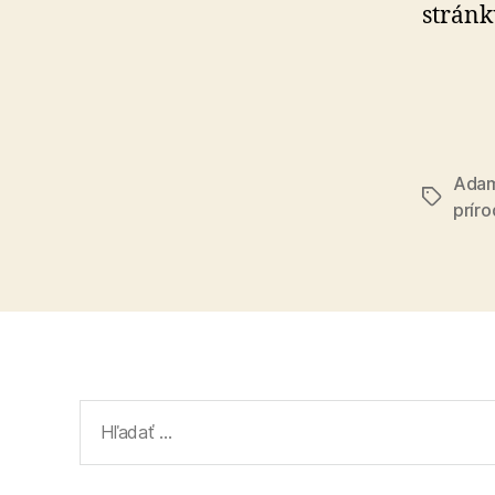
stránk
Ada
Značky
príro
Vyhľadať: