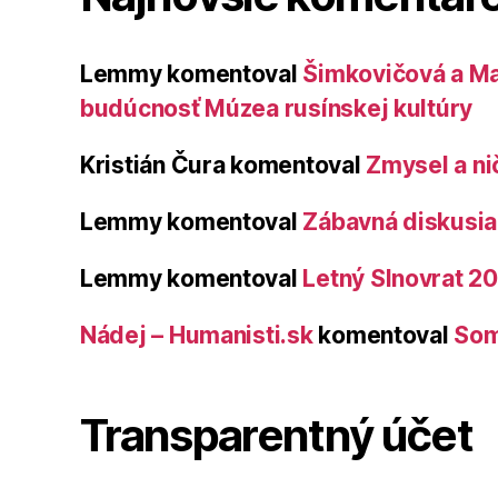
Lemmy
komentoval
Šimkovičová a Ma
budúcnosť Múzea rusínskej kultúry
Kristián Čura
komentoval
Zmysel a ni
Lemmy
komentoval
Zábavná diskusia 
Lemmy
komentoval
Letný Slnovrat 2
Nádej – Humanisti.sk
komentoval
Som
Transparentný účet