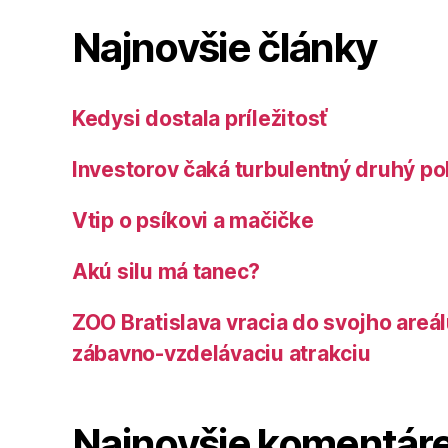
Najnovšie články
Kedysi dostala príležitosť
Investorov čaká turbulentný druhý po
Vtip o psíkovi a mačičke
Akú silu má tanec?
ZOO Bratislava vracia do svojho areá
zábavno-vzdelávaciu atrakciu
Najnovšie komentár