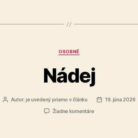
mačičke“
Kategórie
OSOBNÉ
Nádej
Autor:
je uvedený priamo v článku
19. júna 2026
Autor
Dátum
článku
článku
na
Žiadne komentáre
Nádej