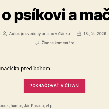
 o psíkovi a ma
Autor:
je uvedený priamo v článku
18. júla 2026
Autor
Dátum
článku
článku
na
Žiadne komentáre
Vtip
o
psíkovi
a
 mačička pred bohom.
mačičke
„Vtip
POKRAČOVAŤ V ČÍTANÍ
o
psíkovi
a
book
,
humor
,
Ján Parada
,
vtip