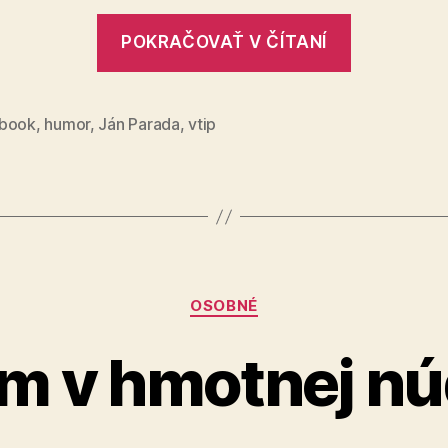
„Vráti
POKRAČOVAŤ V ČÍTANÍ
sa?“
book
,
humor
,
Ján Parada
,
vtip
Kategórie
OSOBNÉ
m v hmotnej nú