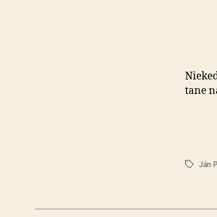
Nieked
ta­ne n
Ján 
Značky