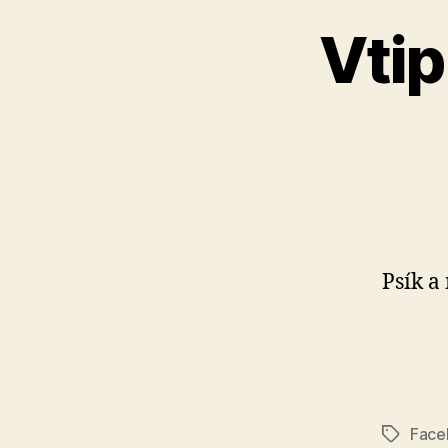
Vtip
Psík a
Face
Značky