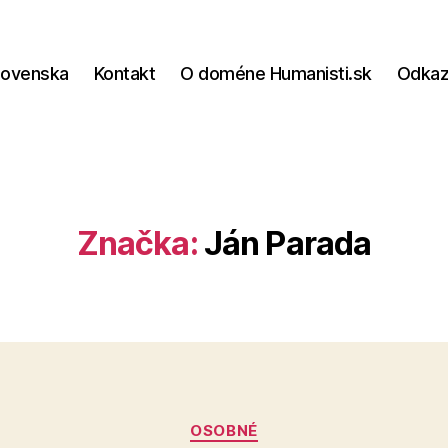
lovenska
Kontakt
O doméne Humanisti.sk
Odka
Značka:
Ján Parada
Kategórie
OSOBNÉ