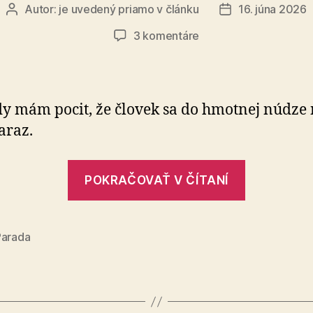
Autor:
je uvedený priamo v článku
16. júna 2026
Autor
Dátum
článku
článku
na
3 komentáre
Som
v
hmotnej
núdzi
y mám pocit, že človek sa do hmotnej núdze 
araz.
„Som
POKRAČOVAŤ V ČÍTANÍ
v
hmotnej
núdzi“
Parada