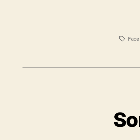
Face
Značky
So