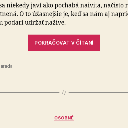
sa niekedy javí ako pochabá naivita, načisto n
t­ne­ná. O to úžasnejšie je, keď sa nám aj napr
u podarí udržať nažive.
„Nádej“
POKRAČOVAŤ V ČÍTANÍ
Parada
Kategórie
OSOBNÉ