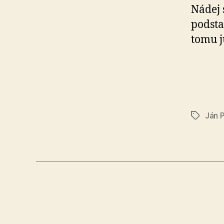
Nádej 
pod­sta
tomu j
Ján 
Značky