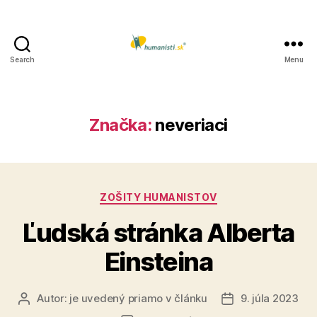
Search
Menu
Humanisti.sk
Značka:
neveriaci
Kategórie
ZOŠITY HUMANISTOV
Ľudská stránka Alberta
Einsteina
Autor:
je uvedený priamo v článku
9. júla 2023
Autor
Dátum
článku
článku