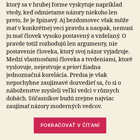
ktorý sa v hrubej forme vyskytuje napríklad
vtedy, keď odmietame názory niekoho len
preto, že je špinavý. Aj bezdomovec však môže
mať v konkrétnej veci pravdu a naopak, nemusí
ju mať človek vysoko postavený a vzdelaný. O
pravde totiž rozhodujú len argumenty, nie
postavenie človeka, ktorý svoj názor vyjadruje.
Medzi vlastnosťami človeka a tvrdeniami, ktoré
vyslovuje, nejestvuje
a priori
žiadna
jednoznačná korelácia. Predsa je však
nepochybne zaujímavé dozvedieť sa, čo si o
náboženstve mysleli veľkí vedci v rôznych
dobách. Súčasníkov budú zrejme najviac
zaujímať názory moderných vedcov.
„Pozoruhod
POKRAČOVAŤ V ČÍTANÍ
vzťah
Maxa