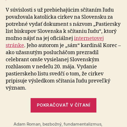
V súvislosti s už prebiehajúcim sčítaním ľudu
považovala katolícka cirkev na Slovensku za
potrebné vydať dokument s názvom „Pastiersky
list biskupov Slovenska k sčítaniu ľudu“, ktorý
možno nájsť na jej oficiálnej
internetovej
stránke
. Jeho autorom je „sám“ kardinál Korec –
ako užasnutým poslucháčom prezradil
celebrant omše vysielanej Slovenským
rozhlasom v nedeľu 20. mája. Vydanie
pastierskeho listu svedčí o tom, že cirkev
pripisuje výsledkom sčítania ľudu preveľký
význam.
„Pastiersky
POKRAČOVAŤ V ČÍTANÍ
list
kardinála
Adam Roman
,
bezbožný
,
fundamentalizmus
Korca“
,