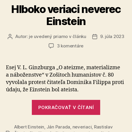
Hlboko veriaci neverec
Einstein
Autor:
je uvedený priamo v článku
9. júla 2023
Autor
Dátum
článku
článku
na
3 komentáre
Hlboko
veriaci
neverec
Esej V. L. Ginzburga „O ateizme, materializme
Einstein
a ná­bo­žen­stve“ v Zošitoch humanistov č. 80
vyvolala protest čitateľa Dominika Filippa proti
údaju, že Einstein bol ateista.
„Hlboko
POKRAČOVAŤ V ČÍTANÍ
veriaci
neverec
Albert Einstein
,
Ján Parada
,
neveriaci
,
Rastislav
Einstein“