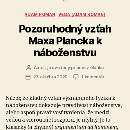
Kategórie
ADAM ROMAN
VEDA (ADAM ROMAN)
Pozoruhodný vzťah
Maxa Plancka k
náboženstvu
Autor:
je uvedený priamo v článku
Autor
článku
na
27. októbra 2020
1 komentár
Dátum
Pozoruhodn
článku
vzťah
Maxa
Názor, že kladný vzťah významného fyzika k
Plancka
náboženstvu dokazuje pravdivosť náboženstva,
k
alebo aspoň pravdivosť tvrdenia, že medzi
náboženstv
vedou a vierou niet rozporu, je mylný. Je to
klasický (a chybný)
argumentum ad hominem
,