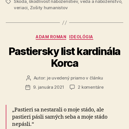
Škoda
,
škodlivosť náboženstiev
,
veda a náboženstvo
,
Značky
veriaci
,
Zošity humanistov
Kategórie
ADAM ROMAN
IDEOLÓGIA
Pastiersky list kardinála
Korca
Autor:
je uvedený priamo v článku
Autor
článku
na
9. januára 2021
2 komentáre
Dátum
Pastiersky
článku
list
kardinála
„Pastieri sa nestarali o moje stádo, ale
Korca
pastieri pásli samých seba a moje stádo
nepásli.“