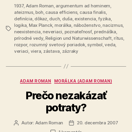
1937
,
Adam Roman
,
argumentum ad hominem
Plancka
,
ateizmus
,
boh
,
causa efficiens
,
causa finalis
,
k
definícia
,
dôkaz
,
duch
,
duša
,
existencia
,
fyzika
,
náboženstvu
logika
,
Max Planck
,
morálka
,
náboženstvo
,
nacizmus
,
Značky
neexistencia
,
neveriaci
,
poznateľnosť
,
prednáška
,
prírodné vedy
,
Religion und Naturwissenschaft
,
rítus
,
rozpor
,
rozumný svetový poriadok
,
symbol
,
veda
,
veriaci
,
viera
,
zástava
,
zázraky
Kategórie
ADAM ROMAN
MORÁLKA (ADAM ROMAN)
Prečo nezakázať
potraty?
Autor:
Adam Roman
20. decembra 2007
Autor
Dátum
článku
článku
na