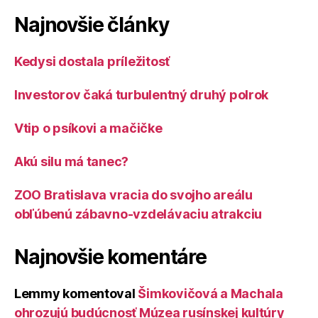
Najnovšie články
Kedysi dostala príležitosť
Investorov čaká turbulentný druhý polrok
Vtip o psíkovi a mačičke
Akú silu má tanec?
ZOO Bratislava vracia do svojho areálu
obľúbenú zábavno-vzdelávaciu atrakciu
Najnovšie komentáre
Lemmy
komentoval
Šimkovičová a Machala
ohrozujú budúcnosť Múzea rusínskej kultúry