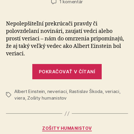
na
1 komentár
Ľudská
stránka
Alberta
Nepolepšiteľní prekrúcači pravdy či
Einsteina
polovzdelaní novinári, zaujatí vedci alebo
prostí veriaci – nám do omrzenia pripomínajú,
že aj taký veľký vedec ako Albert Einstein bol
veriaci.
„Ľudská
POKRAČOVAŤ V ČÍTANÍ
stránka
Alberta
Albert Einstein
,
neveriaci
,
Rastislav Škoda
Einsteina“
,
veriaci
,
Značky
viera
,
Zošity humanistov
Kategórie
ZOŠITY HUMANISTOV