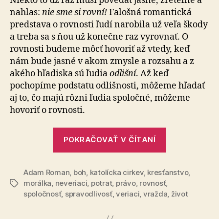
Niekto to už raz musí povedať jasne, zreteľne a
nahlas:
nie sme si rovní!
Falošná romantická
predstava o rovnosti ľudí narobila už veľa škody
a treba sa s ňou už konečne raz vyrovnať. O
rovnosti budeme môcť hovoriť až vtedy, keď
nám bude jasné v akom zmysle a rozsahu a z
akého hľadiska sú ľudia
odlišní
. Až keď
pochopíme podstatu odlišnosti, môžeme hľadať
aj to, čo majú rôzni ľudia spoločné, môžeme
hovoriť o rovnosti.
„Prečo
POKRAČOVAŤ V ČÍTANÍ
nezakázať
potraty?“
Adam Roman
,
boh
,
katolícka cirkev
,
kresťanstvo
,
morálka
,
neveriaci
,
potrat
,
právo
,
rovnosť
,
Značky
spoločnosť
,
spravodlivosť
,
veriaci
,
vražda
,
život