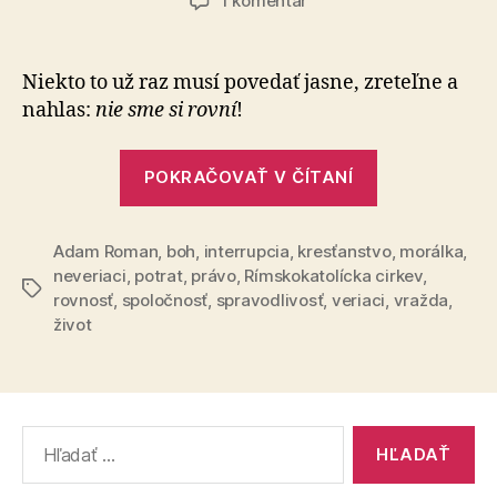
1 komentár
Prečo
nezakázať
potraty?
Niekto to už raz musí povedať jasne, zreteľne a
nahlas:
nie sme si rovní
!
„Prečo
POKRAČOVAŤ V ČÍTANÍ
nezakázať
potraty?“
Adam Roman
,
boh
,
interrupcia
,
kresťanstvo
,
morálka
,
neveriaci
,
potrat
,
právo
,
Rímskokatolícka cirkev
,
Značky
rovnosť
,
spoločnosť
,
spravodlivosť
,
veriaci
,
vražda
,
život
Vyhľadať: