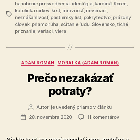
hanobenie presvedčenia
,
ideológia
,
kardinál Korec
,
katolícka cirkev
,
krst
,
mravnosť
,
neveriaci
,
Značky
neznášanlivosť
,
pastiersky list
,
pokrytectvo
,
prázdny
človek
,
priamo rúha
,
sčítanie ľudu
,
Slovensko
,
tiché
priznanie
,
veriaci
,
viera
Kategórie
ADAM ROMAN
MORÁLKA (ADAM ROMAN)
Prečo nezakázať
potraty?
Autor:
je uvedený priamo v článku
Autor
článku
na
28. novembra 2020
11 komentárov
Dátum
Prečo
článku
nezakáza
potraty?