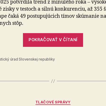
2025 potvrdila trend z minulého roka – vysok
49
 zisky v testoch a silnú konkurenciu, až 355 š
tímov,
ktoré
tape čaká 49 postupujúcich tímov skúmanie na
preskúmajú
lnych stôp.
naše
„Digitálne
„Do
stopy“
POKRAČOVAŤ V ČÍTANÍ
druhej
etapy
súťaže
stický úrad Slovenskej republiky
postúpilo
49
tímov,
ktoré
preskúma
Kategórie
naše
TLAČOVÉ SPRÁVY