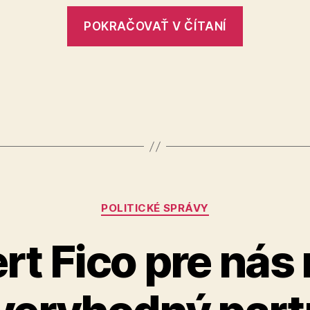
„V
POKRAČOVAŤ V ČÍTANÍ
ZOO
Bratislav
uhynula
samica
žirafy
Rothschil
Kategórie
POLITICKÉ SPRÁVY
t Fico pre nás 