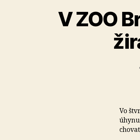
V ZOO Br
ži
Vo štv
úhynu 
chovat