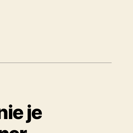
a
dovej“
nie je