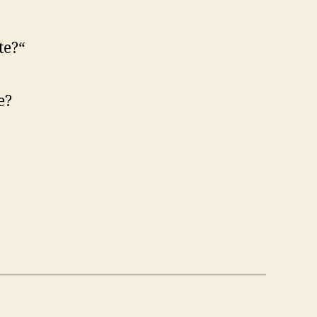
te?“
e?
ske