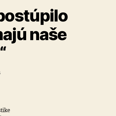
postúpilo
majú naše
“
5
tike