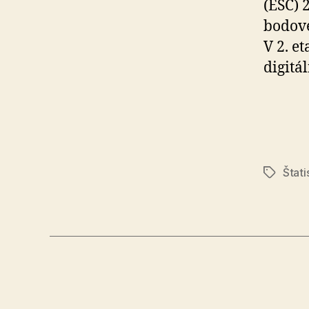
(ESC) 
bodové
V 2. e
digitá
Štati
Značky