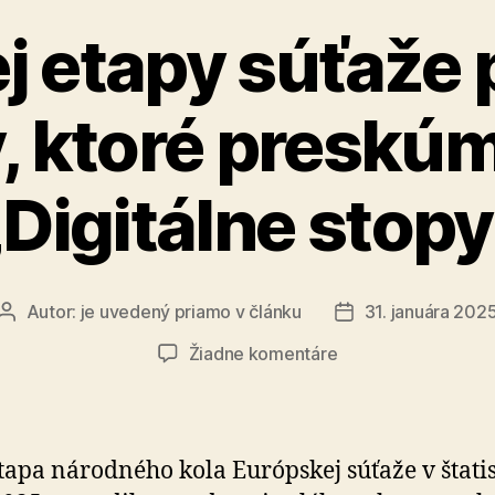
j etapy súťaže 
, ktoré preskú
„Digitálne stopy
Autor:
je uvedený priamo v článku
31. januára 202
Autor
Dátum
článku
článku
na
Žiadne komentáre
Do
druhej
etapy
súťaže
tapa národného kola Európskej súťaže v štatis
postúpilo