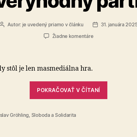
veryhodný part
Autor:
je uvedený priamo v článku
31. januára 202
Autor
Dátum
článku
článku
na
Žiadne komentáre
Robert
Fico
pre
nás
y stôl je len masmediálna hra.
nie
je
„Robert
dôveryhodný
POKRAČOVAŤ V ČÍTANÍ
Fico
partner
pre
nás
slav Gröhling
,
Sloboda a Solidarita
nie
je