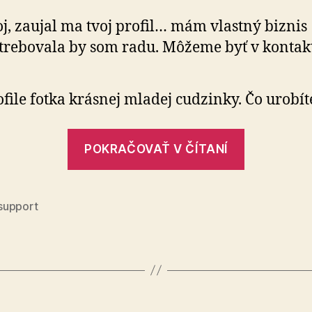
ako
j, zaujal ma tvoj profil… mám vlastný biznis
(ne)prísť
trebovala by som radu. Môžeme byť v kontak
o
peniaze
za
ofile fotka krásnej mladej cudzinky. Čo urobít
10
dní
„Valentín
POKRAČOVAŤ V ČÍTANÍ
aférky
alebo
ako
upport
(ne)prísť
o
peniaze
za
10