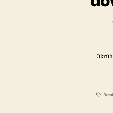
dô
Okrúhl
Brani
Značky