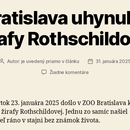
„Digitáln
atislava uhynu
stopy““
rafy Rothschildo
Autor:
je uvedený priamo v článku
31. januára 202
Autor
Dátum
článku
článku
na
Žiadne komentáre
V
ZOO
Bratislava
uhynula
rtok 23. januára 2025 došlo v ZOO Bratislava 
samica
žirafy Rothschildovej. Jednu zo samíc našiel
žirafy
eľ ráno v stajni bez známok života.
Rothschildovej