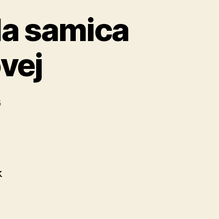
e
la samica
vej
5
k