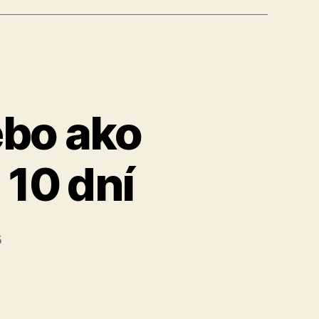
dný
ebo ako
 10 dní
5