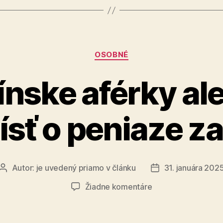
dôveryho
partner“
Kategórie
OSOBNÉ
ínske aférky al
ísť o peniaze za
Autor:
je uvedený priamo v článku
31. januára 202
Autor
Dátum
článku
článku
na
Žiadne komentáre
Valentínske
aférky
alebo