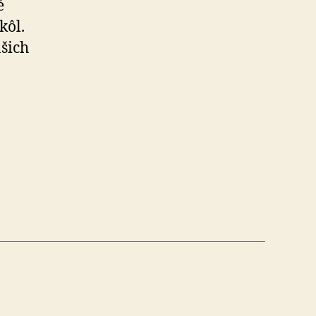
é
kôl.
šich
jú