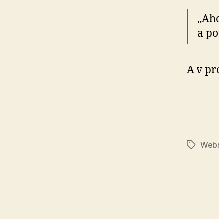
„Aho
a po
A v pr
Webs
Značky