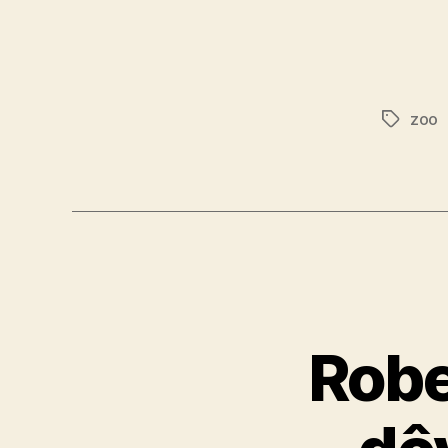
zoo
Značky
Rober