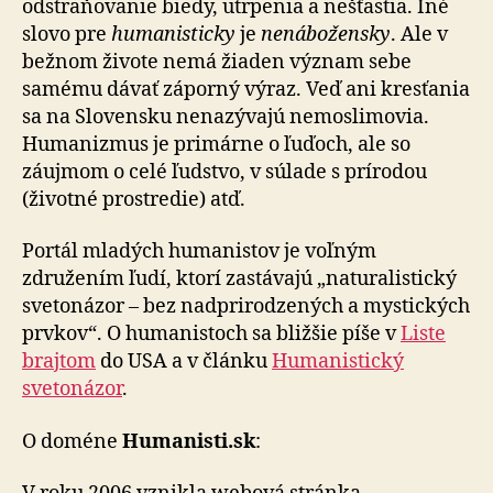
odstraňovanie biedy, utrpenia a nešťastia. Iné
slovo pre
humanisticky
je
nenábožensky
. Ale v
bežnom živote nemá žiaden význam sebe
samému dávať záporný výraz. Veď ani kresťania
sa na Slovensku nenazývajú nemoslimovia.
Humanizmus je primárne o ľuďoch, ale so
záujmom o celé ľudstvo, v súlade s prírodou
(životné prostredie) atď.
Portál mladých humanistov je voľným
združením ľudí, ktorí zastávajú „naturalistický
svetonázor – bez nadprirodzených a mystických
prvkov“. O humanistoch sa bližšie píše v
Liste
brajtom
do USA a v článku
Humanistický
svetonázor
.
O doméne
Humanisti.sk
: