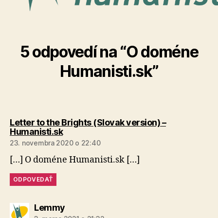
5 odpovedí na “O doméne
Humanisti.sk”
Letter to the Brights (Slovak version) –
hovorí:
Humanisti.sk
23. novembra 2020 o 22:40
[…] O doméne Humanisti.sk […]
ODPOVEDAŤ
hovorí:
Lemmy