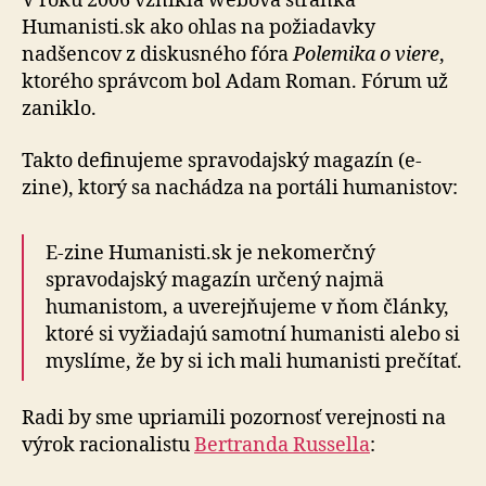
V roku 2006 vznikla webová stránka
Humanisti.sk ako ohlas na požiadavky
nadšencov z diskusného fóra
Polemika o viere
,
ktorého správcom bol Adam Roman. Fórum už
zaniklo.
Takto definujeme spravodajský magazín (e-
zine), ktorý sa nachádza na portáli humanistov:
E-zine Humanisti.sk je nekomerčný
spravodajský magazín určený najmä
humanistom, a uverejňujeme v ňom články,
ktoré si vyžiadajú samotní humanisti alebo si
myslíme, že by si ich mali humanisti prečítať.
Radi by sme upriamili pozornosť verejnosti na
výrok racionalistu
Bertranda Russella
: