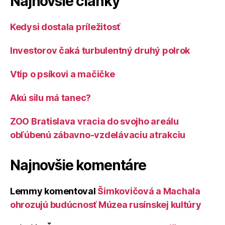
Najnovšie články
Kedysi dostala príležitosť
Investorov čaká turbulentný druhý polrok
Vtip o psíkovi a mačičke
Akú silu má tanec?
ZOO Bratislava vracia do svojho areálu
obľúbenú zábavno-vzdelávaciu atrakciu
Najnovšie komentáre
Lemmy
komentoval
Šimkovičová a Machala
ohrozujú budúcnosť Múzea rusínskej kultúry