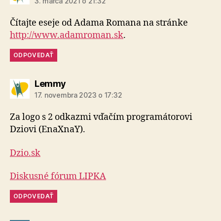
3. marca 2021 o 21:32
Čítajte eseje od Adama Romana na stránke
http://www.adamroman.sk
.
ODPOVEDAŤ
hovorí:
Lemmy
17. novembra 2023 o 17:32
Za logo s 2 odkazmi vďačím programátorovi
Dziovi (EnaXnaY).
Dzio.sk
Diskusné fórum LIPKA
ODPOVEDAŤ