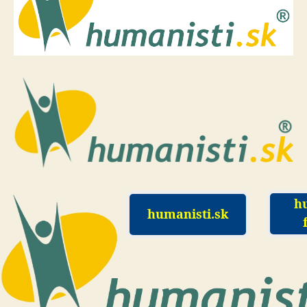
h
humanisti.sk