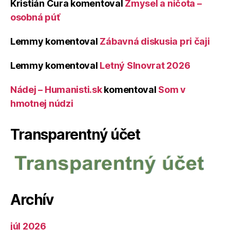
Kristián Čura
komentoval
Zmysel a ničota –
osobná púť
Lemmy
komentoval
Zábavná diskusia pri čaji
Lemmy
komentoval
Letný Slnovrat 2026
Nádej – Humanisti.sk
komentoval
Som v
hmotnej núdzi
Transparentný účet
Archív
júl 2026