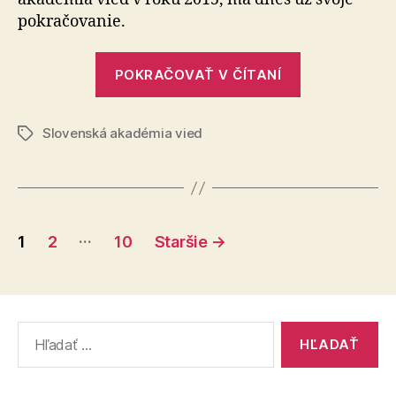
prichád
pokračovanie.
robiť
výsku
„Excelentní
na
POKRAČOVAŤ V ČÍTANÍ
vedci
Sloven
zo
Slovenská akadémia vied
zahraničia
Značky
prichádzajú
robiť
výskum
Stránkovanie
na
…
1
2
10
Staršie
→
Slovensko“
príspevkov
Vyhľadať: