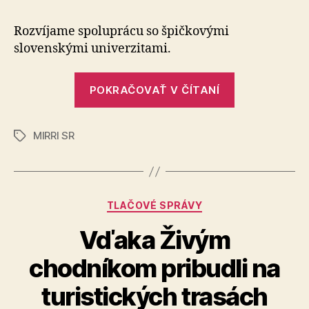
sme
memor
Rozvíjame spoluprácu so špičkovými
o
slovenskými univerzitami.
spolupr
s
„Podpísali
ďalšími
POKRAČOVAŤ V ČÍTANÍ
sme
troma
univerz
memorandá
MIRRI SR
o
Značky
spolupráci
s
ďalšími
Kategórie
TLAČOVÉ SPRÁVY
troma
univerzitam
Vďaka Živým
chodníkom pribudli na
turistických trasách