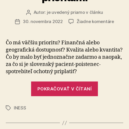
Autor:
je uvedený priamo v článku
Autor
článku
na
30. novembra 2022
Žiadne komentáre
Dátum
Verejn
článku
zdravo
by
Čo má väčšiu prioritu? Finančná alebo
malo
geografická dostupnosť? Kvalita alebo kvantita?
pracov
Čo by malo byť jednoznačne zadarmo a naopak,
s
za čo si je slovenský pacient-poistenec-
priorit
spotrebiteľ ochotný priplatiť?
„Verejné
POKRAČOVAŤ V ČÍTANÍ
zdravotníctv
by
INESS
malo
Značky
pracovať
s