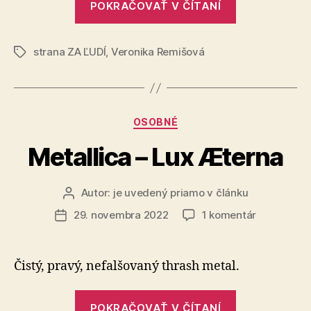
POKRAČOVAŤ V ČÍTANÍ
Žilinka
Kaliňák
opäť
strana ZA ĽUDÍ
,
Veronika Remišová
pomohol
Značky
Robertovi
Ficovi
a
Kategórie
OSOBNÉ
Robertovi
Kaliňákovi“
Metallica – Lux Æterna
Autor:
je uvedený priamo v článku
Autor
článku
na
29. novembra 2022
1 komentár
Dátum
Metallica
článku
–
Lux
Čistý, pravý, nefalšovaný thrash metal.
Æterna
„Metallica
POKRAČOVAŤ V ČÍTANÍ