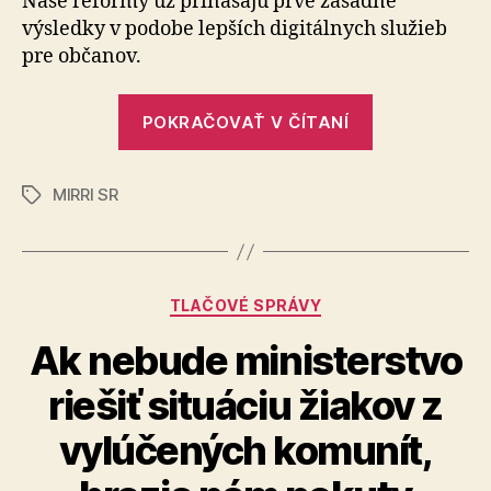
Naše reformy už prinášajú prvé zásadné
2022
výsledky v podobe lepších digitálnych služieb
pre občanov.
„Z
POKRAČOVAŤ V ČÍTANÍ
konferencie
ITAPA
MIRRI SR
2022“
Značky
Kategórie
TLAČOVÉ SPRÁVY
Ak nebude ministerstvo
riešiť situáciu žiakov z
vylúčených komunít,