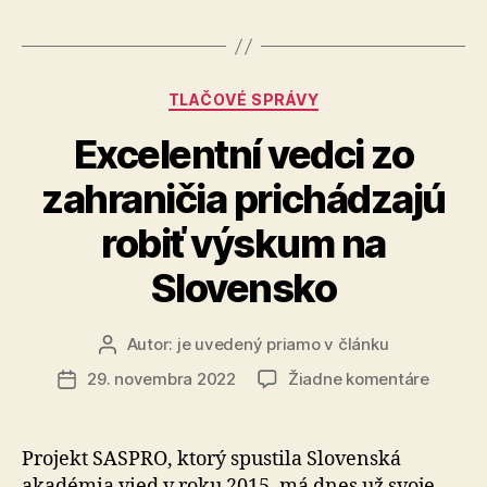
na
na
elektri
turistických
bicykle
trasách
Kategórie
TLAČOVÉ SPRÁVY
značenia,
prístrešky
Excelentní vedci zo
aj
zahraničia prichádzajú
nabíjačky
na
robiť výskum na
elektrické
Slovensko
bicykle“
Autor:
je uvedený priamo v článku
Autor
článku
na
29. novembra 2022
Žiadne komentáre
Dátum
Excelen
článku
vedci
zo
Projekt SASPRO, ktorý spustila Slovenská
zahrani
akadémia vied v roku 2015, má dnes už svoje