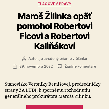
Kategórie
TLAČOVÉ SPRÁVY
vylúčených
komunít,
Maroš Žilinka opäť
hrozia
pomohol Robertovi
nám
pokuty“
Ficovi a Robertovi
Kaliňákovi
Autor:
je uvedený priamo v článku
Autor
článku
na
29. novembra 2022
Žiadne komentáre
Dátum
Maroš
článku
Žilinka
opäť
Stanovisko Veroniky Remišovej, predsedníčky
pomoho
strany ZA ĽUDÍ, k spornému rozhodnutiu
Roberto
generálneho prokurátora Maroša Žilinku.
Ficovi
a
„Maroš
Roberto