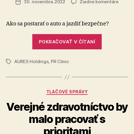
na
30. novembra 2022
Žiadne komentáre
Dátum
Zimné
článku
mesiac
preveri
Ako sa postarať o auto a jazdiť bezpečne?
aj
vodičo
„Zimné
POKRAČOVAŤ V ČÍTANÍ
mesiace
preveria
AURES Holdings
,
PR Clinic
aj
Značky
vodičov“
Kategórie
TLAČOVÉ SPRÁVY
Verejné zdravotníctvo by
malo pracovať s
prioritami