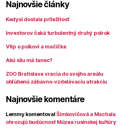
Najnovšie články
Kedysi dostala príležitosť
Investorov čaká turbulentný druhý polrok
Vtip o psíkovi a mačičke
Akú silu má tanec?
ZOO Bratislava vracia do svojho areálu
obľúbenú zábavno-vzdelávaciu atrakciu
Najnovšie komentáre
Lemmy
komentoval
Šimkovičová a Machala
ohrozujú budúcnosť Múzea rusínskej kultúry