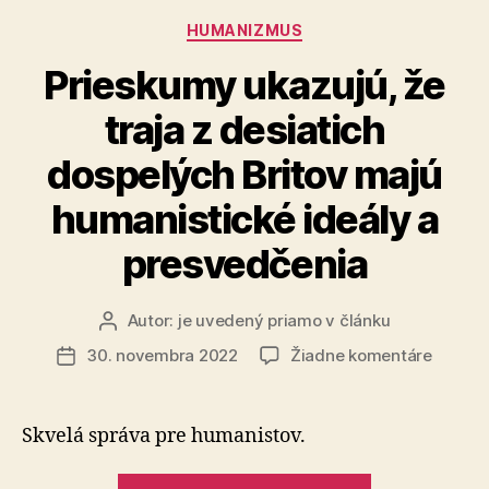
prioritami“
Kategórie
HUMANIZMUS
Prieskumy ukazujú, že
traja z desiatich
dospelých Britov majú
humanistické ideály a
presvedčenia
Autor:
je uvedený priamo v článku
Autor
článku
na
30. novembra 2022
Žiadne komentáre
Dátum
Priesk
článku
ukazujú
že
Skvelá správa pre humanistov.
traja
z
„Prieskumy