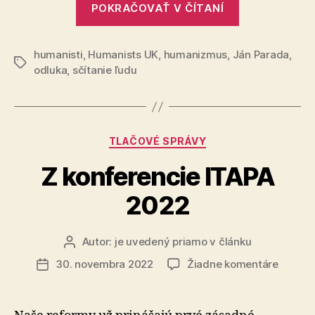
desiati
POKRAČOVAŤ V ČÍTANÍ
ukazujú,
dospel
že
Britov
majú
humanisti
,
Humanists UK
,
humanizmus
,
Ján Parada
traja
,
Značky
humani
odluka
,
sčítanie ľudu
z
ideály
desiatich
a
dospelých
presve
Britov
Kategórie
TLAČOVÉ SPRÁVY
majú
Z konferencie ITAPA
humanistick
ideály
2022
a
presvedčeni
Autor:
je uvedený priamo v článku
Autor
článku
na
30. novembra 2022
Žiadne komentáre
Dátum
Z
článku
konfer
ITAPA