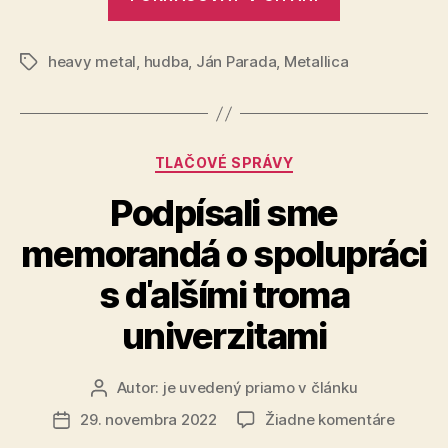
–
Lux
heavy metal
,
hudba
,
Ján Parada
,
Metallica
Æterna“
Značky
Kategórie
TLAČOVÉ SPRÁVY
Podpísali sme
memorandá o spolupráci
s ďalšími troma
univerzitami
Autor:
je uvedený priamo v článku
Autor
článku
na
29. novembra 2022
Žiadne komentáre
Dátum
Podpísa
článku