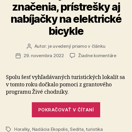
značenia, prístrešky aj
nabíjačky na elektrické
bicykle
Autor:
je uvedený priamo v článku
Autor
článku
na
29. novembra 2022
Žiadne komentáre
Dátum
Vďaka
článku
Živým
chodní
Spolu šesť vyhľadávaných turistických lokalít sa
pribudli
v tomto roku dočkalo pomoci z grantového
na
programu Živé chodníky.
turisti
trasác
„Vďaka
značeni
POKRAČOVAŤ V ČÍTANÍ
Živým
prístre
aj
chodníkom
nabíjač
Horalky
,
Nadácia Ekopolis
,
Sedita
,
turistika
pribudli
Značky