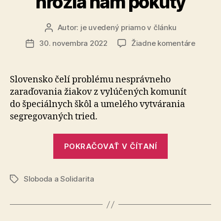
hrozia nám pokuty
Autor:
je uvedený priamo v článku
Autor
článku
na
30. novembra 2022
Žiadne komentáre
Dátum
Ak
článku
nebud
ministe
Slovensko čelí problému nesprávneho
riešiť
zaraďovania žiakov z vylúčených komunít
situáci
do špeciálnych škôl a umelého vytvárania
žiakov
segregovaných tried.
z
vylúče
„Ak
komuní
POKRAČOVAŤ V ČÍTANÍ
hrozia
nebude
nám
ministerstvo
pokuty
Sloboda a Solidarita
riešiť
Značky
situáciu
žiakov
z