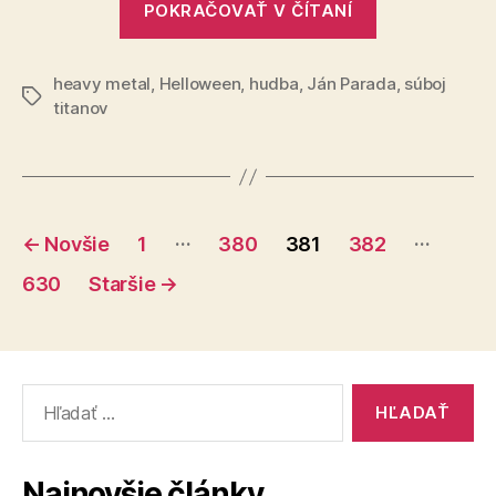
POKRAČOVAŤ V ČÍTANÍ
titanov
(40)“
heavy metal
,
Helloween
,
hudba
,
Ján Parada
,
súboj
Značky
titanov
Stránkovanie
…
…
←
Novšie
1
380
381
382
príspevkov
630
Staršie
→
Vyhľadať:
Najnovšie články