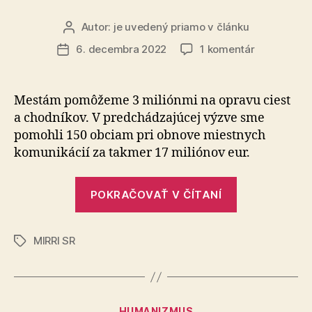
Autor:
je uvedený priamo v článku
Autor
článku
na
6. decembra 2022
1 komentár
Dátum
Pokračuje
článku
v
podpore
Mestám pomôžeme 3 miliónmi na opravu ciest
najmenej
a chodníkov. V predchádzajúcej výzve sme
rozvinutýc
pomohli 150 obciam pri obnove miestnych
okresov
komunikácií za takmer 17 miliónov eur.
„Pokračuje
POKRAČOVAŤ V ČÍTANÍ
v
podpore
MIRRI SR
najmenej
Značky
rozvinutých
okresov“
Kategórie
HUMANIZMUS