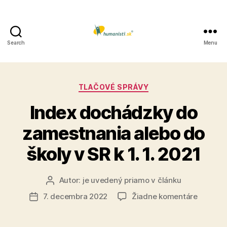
Search
Menu
Humanisti.sk
Kategórie
TLAČOVÉ SPRÁVY
Index dochádzky do
zamestnania alebo do
školy v SR k 1. 1. 2021
Autor:
je uvedený priamo v článku
Autor
článku
na
7. decembra 2022
Žiadne komentáre
Dátum
Index
článku
dochád