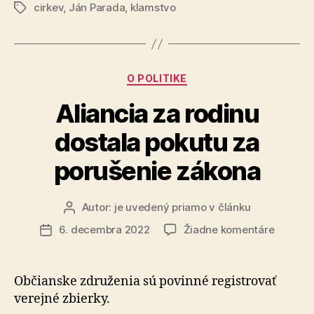
cirkev
,
Ján Parada
,
klamstvo
je
Značky
dotovaná
štátom?“
Kategórie
O POLITIKE
Aliancia za rodinu
dostala pokutu za
porušenie zákona
Autor:
je uvedený priamo v článku
Autor
článku
na
6. decembra 2022
Žiadne komentáre
Dátum
Aliancia
článku
za
rodinu
Občianske združenia sú povinné registrovať
dostala
verejné zbierky.
pokutu