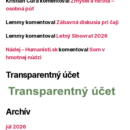
Kristián Čura
komentoval
Zmysel a ničota –
osobná púť
Lemmy
komentoval
Zábavná diskusia pri čaji
Lemmy
komentoval
Letný Slnovrat 2026
Nádej – Humanisti.sk
komentoval
Som v
hmotnej núdzi
Transparentný účet
Archív
júl 2026