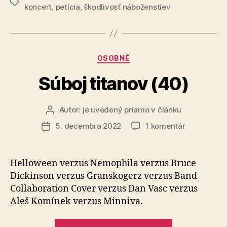
Značky
koncert
,
petícia
,
škodlivosť náboženstiev
fanatikov
zasahovať
do
kultúry“
Kategórie
OSOBNÉ
Súboj titanov (40)
Autor:
je uvedený priamo v článku
Autor
článku
na
5. decembra 2022
1 komentár
Dátum
Súboj
článku
titanov
(40)
Helloween verzus Nemophila verzus Bruce
Dickinson verzus Granskogerz verzus Band
Collaboration Cover verzus Dan Vasc verzus
Aleš Komínek verzus Minniva.
„Súboj