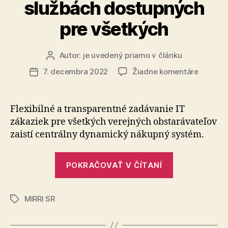
službách dostupných
pre všetkých
Autor:
je uvedený priamo v článku
Autor
článku
na
7. decembra 2022
Žiadne komentáre
Dátum
MIRRI
článku
SR
otvára
Flexibilné a transparentné zadávanie IT
možnost
zákaziek pre všetkých verejných obstarávateľov
pre
zaistí centrálny dynamický nákupný systém.
širšiu
konkure
„MIRRI
v
POKRAČOVAŤ V ČÍTANÍ
SR
IT
službác
otvára
dostup
MIRRI SR
možnosti
Značky
pre
pre
všetkýc
širšiu