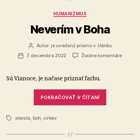
konkurenci
Kategórie
HUMANIZMUS
v
IT
Neverím v Boha
službách
dostupných
Autor:
je uvedený priamo v článku
Autor
pre
článku
na
7. decembra 2022
Žiadne komentáre
Dátum
všetkých“
Neverí
článku
v
Boha
Sú Vianoce, je načase priznať farbu.
„Neverím
POKRAČOVAŤ V ČÍTANÍ
v
Boha“
ateista
,
boh
,
cirkev
Značky