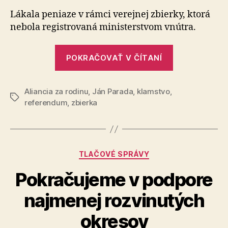
rodinu
Lákala peniaze v rámci verejnej zbierky, ktorá
celý
nebola registrovaná ministerstvom vnútra.
čas
klamala
„Aliancia
verejnosť
POKRAČOVAŤ V ČÍTANÍ
za
rodinu
Aliancia za rodinu
,
Ján Parada
,
klamstvo
,
celý
Značky
referendum
,
zbierka
čas
klamala
verejnosť“
Kategórie
TLAČOVÉ SPRÁVY
Pokračujeme v podpore
najmenej rozvinutých
okresov