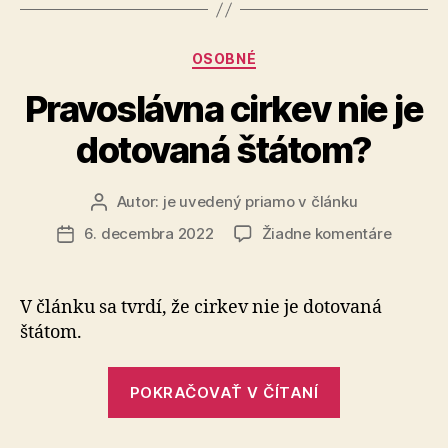
Kategórie
OSOBNÉ
Pravoslávna cirkev nie je
dotovaná štátom?
Autor:
je uvedený priamo v článku
Autor
článku
na
6. decembra 2022
Žiadne komentáre
Dátum
Pravosl
článku
cirkev
nie
V článku sa tvrdí, že cirkev nie je dotovaná
je
štátom.
dotova
štátom
„Pravoslávn
POKRAČOVAŤ V ČÍTANÍ
cirkev
nie