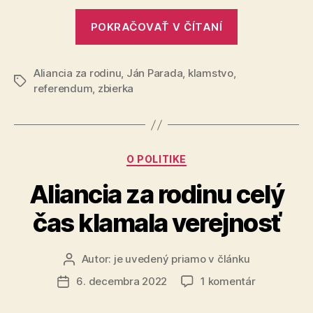
za
„Aliancia
porušen
POKRAČOVAŤ V ČÍTANÍ
za
zákona
rodinu
Aliancia za rodinu
,
Ján Parada
,
klamstvo
,
dostala
Značky
referendum
,
zbierka
pokutu
za
porušenie
zákona“
Kategórie
O POLITIKE
Aliancia za rodinu celý
čas klamala verejnosť
Autor:
je uvedený priamo v článku
Autor
článku
na
6. decembra 2022
1 komentár
Dátum
Aliancia
článku
za