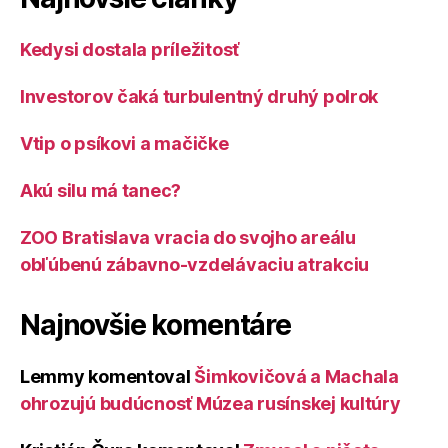
Kedysi dostala príležitosť
Investorov čaká turbulentný druhý polrok
Vtip o psíkovi a mačičke
Akú silu má tanec?
ZOO Bratislava vracia do svojho areálu
obľúbenú zábavno-vzdelávaciu atrakciu
Najnovšie komentáre
Lemmy
komentoval
Šimkovičová a Machala
ohrozujú budúcnosť Múzea rusínskej kultúry