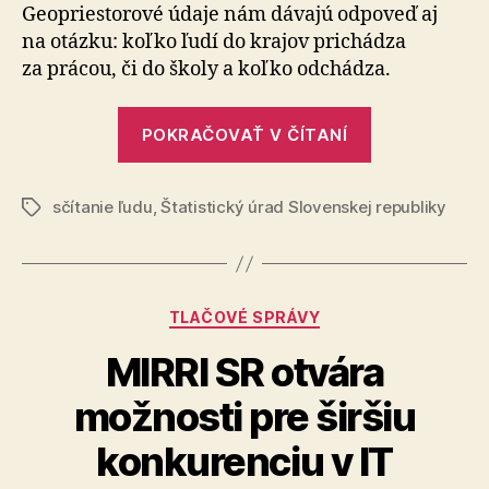
do
Geopriestorové údaje nám dávajú odpoveď aj
zamestn
na otázku: koľko ľudí do krajov prichádza
alebo
za prácou, či do školy a koľko odchádza.
do
školy
„Index
v
POKRAČOVAŤ V ČÍTANÍ
dochádzky
SR
k
do
1.
sčítanie ľudu
,
Štatistický úrad Slovenskej republiky
zamestnani
Značky
1.
alebo
2021
do
školy
Kategórie
TLAČOVÉ SPRÁVY
v
SR
MIRRI SR otvára
k
možnosti pre širšiu
1.
1.
konkurenciu v IT
2021“