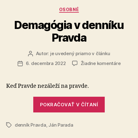
Kategórie
OSOBNÉ
Demagógia v denníku
Pravda
Autor:
je uvedený priamo v článku
Autor
článku
na
6. decembra 2022
Žiadne komentáre
Dátum
Demagó
článku
v
denníku
Keď Pravde nezáleží na pravde.
Pravda
„Demagógia
POKRAČOVAŤ V ČÍTANÍ
v
denníku
denník Pravda
,
Ján Parada
Pravda“
Značky