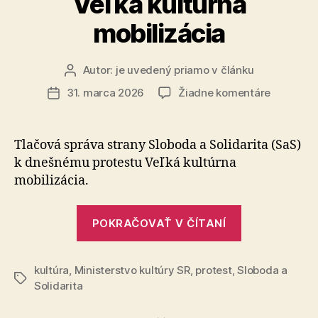
Veľká kultúrna
mobilizácia
Autor:
je uvedený priamo v článku
Autor
článku
na
31. marca 2026
Žiadne komentáre
Dátum
Veľká
článku
kultúrna
mobilizác
Tlačová správa strany Sloboda a Solidarita (SaS)
k dneš­né­mu protestu Veľká kultúrna
mobilizácia.
„Veľká
POKRAČOVAŤ V ČÍTANÍ
kultúrna
mobilizácia“
kultúra
,
Ministerstvo kultúry SR
,
protest
,
Sloboda a
Značky
Solidarita