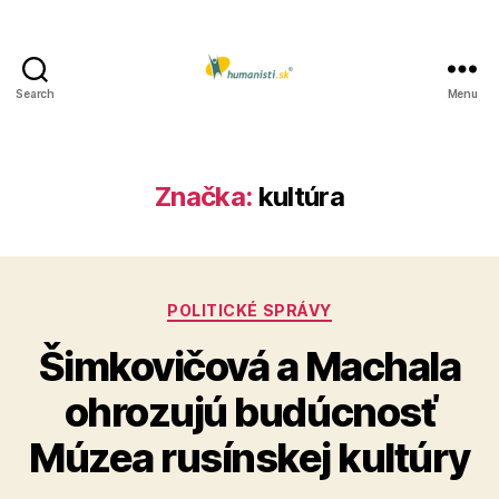
Search
Menu
Humanisti.sk
Značka:
kultúra
Kategórie
POLITICKÉ SPRÁVY
Šimkovičová a Machala
ohrozujú budúcnosť
Múzea rusínskej kultúry