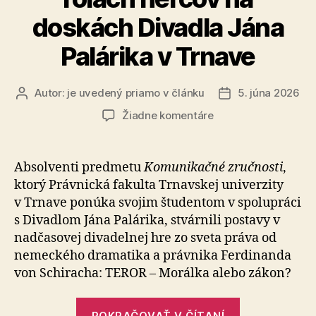
doskách Divadla Jána
Palárika v Trnave
Autor:
je uvedený priamo v článku
5. júna 2026
Autor
Dátum
článku
článku
na
Žiadne komentáre
Študenti
Právnickej
fakulty
Absolventi predmetu
Komunikačné zručnosti
,
Trnavskej
ktorý Práv­nic­ká fakulta Trnavskej univerzity
univerzity
v Trnave ponúka svo­jim študentom v spolupráci
v
s Divadlom Jána Palárika, stvárnili postavy v
Trnave
nadčasovej divadelnej hre zo sveta práva od
v
nemeckého dramatika a právnika Ferdinanda
rolách
hercov
von Schiracha: TEROR – Morálka alebo zákon?
na
doskách
„Študenti
POKRAČOVAŤ V ČÍTANÍ