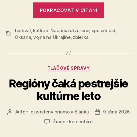
„Operácia
maratón
POKRAČOVAŤ V ČÍTANÍ
aj
Nádej
zbierku
prinesie
na
festival
,
kultúra
,
Nadácia otvorenej spoločnosti
na
,
evakuačn
Značky
Oksana
,
vojna na Ukrajine
,
zbierka
Pohodu
sanitky
pre
8-
Ukrajinu
hodinový
diskusný
Kategórie
TLAČOVÉ SPRÁVY
maratón
Regióny čaká pestrejšie
aj
zbierku
kultúrne leto
na
evakuačné
Autor:
je uvedený priamo v článku
9. júna 2026
Autor
Dátum
sanitky
článku
článku
na
pre
Žiadne komentáre
Regióny
Ukrajinu“
čaká