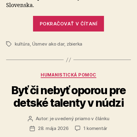
veľké
Slovenska.
pódium
„Z
POKRAČOVAŤ V ČÍTANÍ
tichej
izby
kultúra
,
Úsmev ako dar
,
zbierka
na
Značky
veľké
pódium“
Kategórie
HUMANISTICKÁ POMOC
Byť či nebyť oporou pre
detské talenty v núdzi
Autor:
je uvedený priamo v článku
Autor
článku
na
28. mája 2026
1 komentár
Dátum
Byť
článku