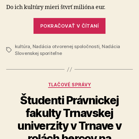
pestrejšie
Do ich kultúry mieri štvrť milióna eur.
kultúrne
leto
„Regióny
POKRAČOVAŤ V ČÍTANÍ
čaká
pestrejšie
kultúra
,
Nadácia otvorenej spoločnosti
,
Nadácia
kultúrne
Značky
Slovenskej sporiteľne
leto“
Kategórie
TLAČOVÉ SPRÁVY
Študenti Právnickej
fakulty Trnavskej
univerzity v Trnave v
rolách hercov na