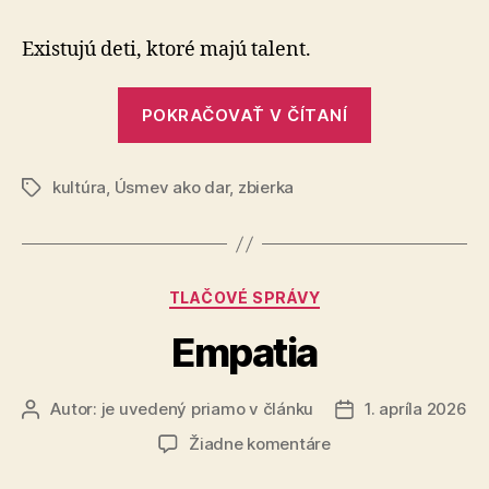
či
nebyť
Existujú deti, ktoré majú talent.
oporou
pre
„Byť
detské
POKRAČOVAŤ V ČÍTANÍ
či
talenty
nebyť
v
núdzi
kultúra
,
Úsmev ako dar
,
zbierka
oporou
Značky
pre
detské
talenty
Kategórie
TLAČOVÉ SPRÁVY
v
núdzi“
Empatia
Autor:
je uvedený priamo v článku
1. apríla 2026
Autor
Dátum
článku
článku
na
Žiadne komentáre
Empatia