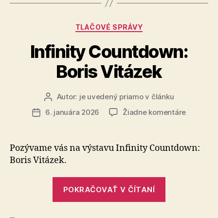
Kategórie
TLAČOVÉ SPRÁVY
Infinity Countdown:
Boris Vitázek
Autor:
je uvedený priamo v článku
Autor
článku
na
6. januára 2026
Žiadne komentáre
Dátum
Infinity
článku
Countdo
Boris
Pozývame vás na výstavu Infinity Countdown:
Vitázek
Boris Vitázek.
„Infinity
POKRAČOVAŤ V ČÍTANÍ
Countdown:
Boris