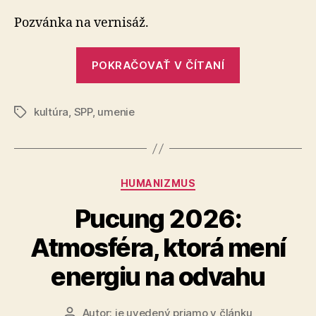
Pozvánka na vernisáž.
„Empatia“
POKRAČOVAŤ V ČÍTANÍ
kultúra
,
SPP
,
umenie
Značky
Kategórie
HUMANIZMUS
Pucung 2026:
Atmosféra, ktorá mení
energiu na odvahu
Autor:
je uvedený priamo v článku
Autor