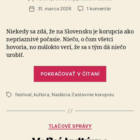
článku
na
31. marca 2026
1 komentár
Dátum
Pucung
článku
2026:
Atmosféra,
Niekedy sa zdá, že na Slovensku je korupcia ako
ktorá
ne­priaz­ni­vé počasie. Niečo, o čom všetci
mení
hovoria, no málokto verí, že sa s tým dá niečo
energiu
urobiť.
na
odvahu
„Pucung
POKRAČOVAŤ V ČÍTANÍ
2026:
Atmosféra,
festival
,
kultúra
,
Nadácia Zastavme korupciu
ktorá
Značky
mení
energiu
na
Kategórie
TLAČOVÉ SPRÁVY
odvahu“