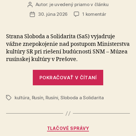
Autor:
je uvedený priamo v článku
Autor
článku
na
30. júna 2026
1 komentár
Dátum
Šimkovičová
článku
a
Machala
Strana Sloboda a Solidarita (SaS) vyjadruje
ohrozujú
vážne zne­po­ko­je­nie nad postupom Ministerstva
budúcnosť
kultúry SR pri riešení budúcnosti SNM – Múzea
Múzea
rusínskej kultúry v Prešove.
rusínskej
kultúry
„Šimkovičov
POKRAČOVAŤ V ČÍTANÍ
a
Machala
kultúra
,
Rusín
,
Rusíni
,
Sloboda a Solidarita
ohrozujú
Značky
budúcnosť
Múzea
rusínskej
Kategórie
TLAČOVÉ SPRÁVY
kultúry“