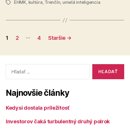
EHMK
,
kultúra
,
Trenčín
,
umelá inteligencia
Vitázek“
Značky
Stránkovanie
…
1
2
4
Staršie
→
príspevkov
Vyhľadať:
Najnovšie články
Kedysi dostala príležitosť
Investorov čaká turbulentný druhý polrok