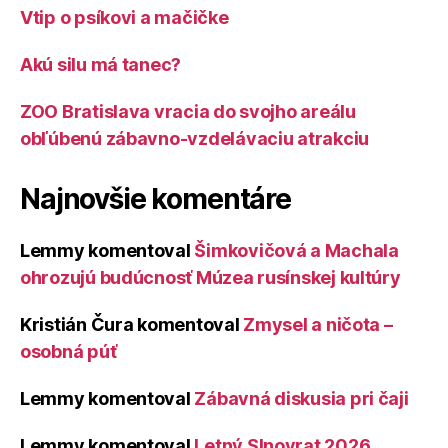
Vtip o psíkovi a mačičke
Akú silu má tanec?
ZOO Bratislava vracia do svojho areálu
obľúbenú zábavno-vzdelávaciu atrakciu
Najnovšie komentáre
Lemmy
komentoval
Šimkovičová a Machala
ohrozujú budúcnosť Múzea rusínskej kultúry
Kristián Čura
komentoval
Zmysel a ničota –
osobná púť
Lemmy
komentoval
Zábavná diskusia pri čaji
Lemmy
komentoval
Letný Slnovrat 2026