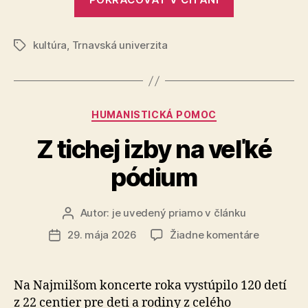
Divadla
Právnickej
Jána
fakulty
Palárika
kultúra
,
Trnavská univerzita
Trnavskej
v
Značky
Trnave
univerzity
v
Trnave
Kategórie
HUMANISTICKÁ POMOC
v
rolách
Z tichej izby na veľké
hercov
pódium
na
doskách
Divadla
Autor:
je uvedený priamo v článku
Autor
článku
Jána
na
29. mája 2026
Žiadne komentáre
Dátum
Z
Palárika
článku
tichej
v
izby
Na Najmilšom koncerte roka vystúpilo 120 detí
Trnave“
na
z 22 centier pre deti a rodiny z celého