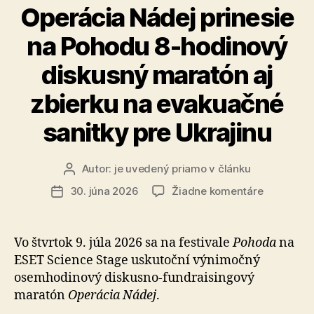
Operácia Nádej prinesie
na Pohodu 8-hodinový
diskusný maratón aj
zbierku na evakuačné
sanitky pre Ukrajinu
Autor:
je uvedený priamo v článku
Autor
článku
na
30. júna 2026
Žiadne komentáre
Dátum
Operácia
článku
Nádej
prinesie
Vo štvrtok 9. júla 2026 sa na festivale
Pohoda
na
na
ESET Science Stage uskutoční výnimočný
Pohodu
osemhodinový diskusno-fundraisingový
8-
maratón
Operácia Nádej
.
hodinový
diskusný