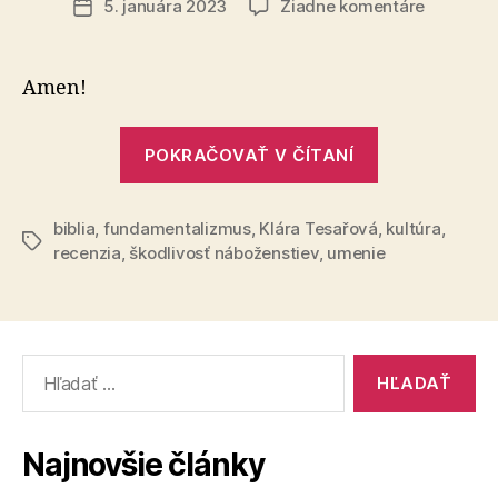
na
5. januára 2023
Žiadne komentáre
Dátum
Mučeník:
článku
Nech
žije
Amen!
fundame
„Mučeník:
POKRAČOVAŤ V ČÍTANÍ
Nech
žije
biblia
,
fundamentalizmus
,
Klára Tesařová
fundamenta
,
kultúra
,
Značky
recenzia
,
škodlivosť náboženstiev
,
umenie
Vyhľadať:
Najnovšie články