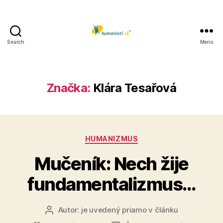
Search
Menu
Humanisti.sk
Značka:
Klára Tesařová
Kategórie
HUMANIZMUS
Mučeník: Nech žije
fundamentalizmus…
Autor:
je uvedený priamo v článku
Autor
článku