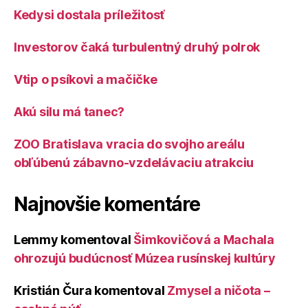
Kedysi dostala príležitosť
Investorov čaká turbulentný druhý polrok
Vtip o psíkovi a mačičke
Akú silu má tanec?
ZOO Bratislava vracia do svojho areálu
obľúbenú zábavno-vzdelávaciu atrakciu
Najnovšie komentáre
Lemmy
komentoval
Šimkovičová a Machala
ohrozujú budúcnosť Múzea rusínskej kultúry
Kristián Čura
komentoval
Zmysel a ničota –