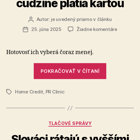
cudzine platia kartou
Autor:
je uvedený priamo v článku
Autor
článku
na
25. júna 2025
Žiadne komentáre
Dátum
Dve
článku
tretiny
Slovákov
Hotovosť ich vyberá čoraz menej.
v
cudzine
„Dve
platia
POKRAČOVAŤ V ČÍTANÍ
tretiny
kartou
Slovákov
Home Credit
,
PR Clinic
v
Značky
cudzine
platia
kartou“
Kategórie
TLAČOVÉ SPRÁVY
Slováci rátajú s vyššími