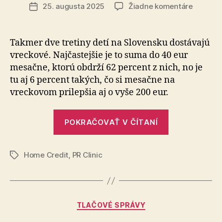
článku
na
25. augusta 2025
Žiadne komentáre
Dátum
Priesku
článku
Prvé
vreckov
Takmer dve tretiny detí na Slovensku dostávajú
aj
vreckové. Najčastejšie je to suma do 40 eur
platobn
mesačne, ktorú obdrží 62 percent z nich, no je
kartu
tu aj 6 percent takých, čo si me­sač­ne na
dostáva
vreckovom prilepšia aj o vyše 200 eur.
deti
vo
vyššom
„Prieskum:
POKRAČOVAŤ V ČÍTANÍ
veku
Prvé
ako
vreckové
vlani
Home Credit
,
PR Clinic
aj
Značky
platobnú
kartu
dostávajú
Kategórie
TLAČOVÉ SPRÁVY
deti