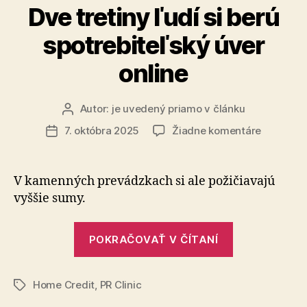
Dve tretiny ľudí si berú
spotrebiteľský úver
online
Autor:
je uvedený priamo v článku
Autor
článku
na
7. októbra 2025
Žiadne komentáre
Dátum
Dve
článku
tretiny
ľudí
V kamenných prevádzkach si ale požičiavajú
si
vyššie sumy.
berú
spotrebit
„Dve
úver
POKRAČOVAŤ V ČÍTANÍ
tretiny
online
ľudí
Home Credit
,
PR Clinic
si
Značky
berú