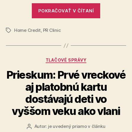
spotreb
„Kedy
úver
POKRAČOVAŤ V ČÍTANÍ
je
a
naopak,
vhodné
kedy
Home Credit
,
PR Clinic
žiadať
Značky
sa
o
to
spotrebiteľs
neodpo
úver
Kategórie
TLAČOVÉ SPRÁVY
a
naopak,
Prieskum: Prvé vreckové
kedy
aj platobnú kartu
sa
to
dostávajú deti vo
neodporúča
vyššom veku ako vlani
Autor:
je uvedený priamo v článku
Autor