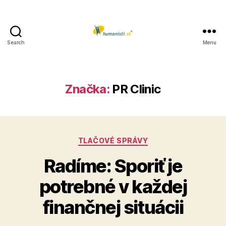
Search
Menu
Humanisti.sk
Značka:
PR Clinic
Kategórie
TLAČOVÉ SPRÁVY
Radíme: Sporiť je
potrebné v každej
finančnej situácii