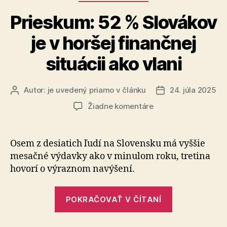
Prieskum: 52 % Slovákov
je v horšej finančnej
situácii ako vlani
Autor:
je uvedený priamo v článku
24. júla 2025
Autor
Dátum
článku
článku
na
Žiadne komentáre
Prieskum:
52
%
Osem z desiatich ľudí na Slovensku má vyššie
Slovákov
mesačné výdavky ako v minulom roku, tretina
je
hovorí o výraznom navýšení.
v
horšej
„Prieskum:
finančnej
POKRAČOVAŤ V ČÍTANÍ
52
situácii
ako
%