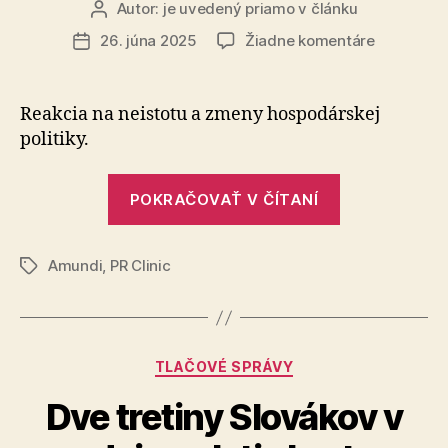
Autor:
je uvedený priamo v článku
Autor
článku
na
26. júna 2025
Žiadne komentáre
Dátum
Globálny
článku
investičný
výhľad
Reakcia na neistotu a zmeny hospodárskej
do
politiky.
polovice
roka
„Globálny
2025
POKRAČOVAŤ V ČÍTANÍ
investičný
výhľad
Amundi
,
PR Clinic
do
Značky
polovice
roka
2025“
Kategórie
TLAČOVÉ SPRÁVY
Dve tretiny Slovákov v