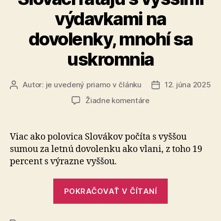
výdavkami na
dovolenky, mnohí sa
uskromnia
Autor:
je uvedený priamo v článku
12. júna 2025
Autor
Dátum
článku
článku
na
Žiadne komentáre
Slováci
rátajú
s
Viac ako polovica Slovákov počíta s vyššou
vyššími
sumou za letnú dovolenku ako vlani, z toho 19
výdavkami
percent s výrazne vyššou.
na
dovolenky,
„Slováci
mnohí
POKRAČOVAŤ V ČÍTANÍ
rátajú
sa
uskromnia
s