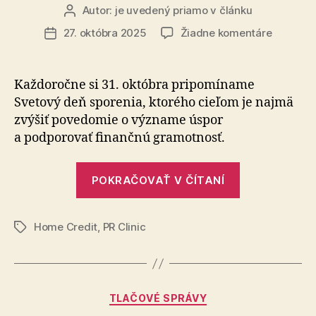
Autor:
je uvedený priamo v článku
Autor
článku
na
27. októbra 2025
Žiadne komentáre
Dátum
Radíme:
článku
Sporiť
je
Každoročne si 31. októbra pripomíname
potrebn
Svetový deň sporenia, ktorého cieľom je najmä
v
zvýšiť povedomie o význame úspor
každej
a podporovať finančnú gramotnosť.
finančne
situácii
„Radíme:
POKRAČOVAŤ V ČÍTANÍ
Sporiť
je
Home Credit
,
PR Clinic
potrebné
Značky
v
každej
finančnej
Kategórie
TLAČOVÉ SPRÁVY
situácii“