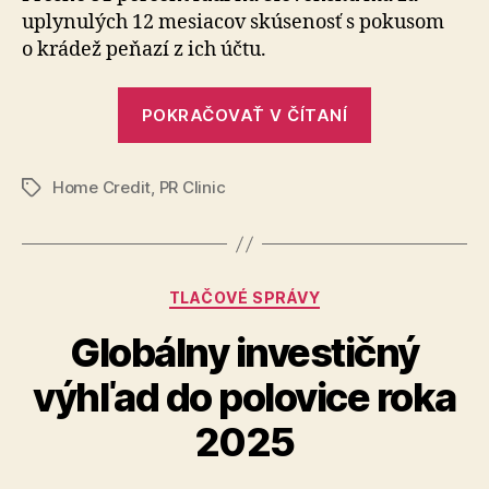
Slovákov
uplynulých 12 mesiacov skúsenosť s pokusom
chceli
o krádež peňazí z ich účtu.
za
rok
„Viac
podvodníci
POKRAČOVAŤ V ČÍTANÍ
ako
pripraviť
o
polovicu
peniaze
Home Credit
,
PR Clinic
Slovákov
Značky
z
chceli
účtu
za
rok
Kategórie
TLAČOVÉ SPRÁVY
podvodníci
pripraviť
Globálny investičný
o
výhľad do polovice roka
peniaze
z
2025
účtu“