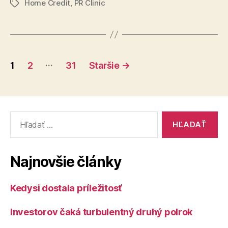
Home Credit
,
PR Clinic
vyššími
Značky
výdavkami
na
dovolenky,
Stránkovanie
mnohí
…
1
2
31
Staršie
→
sa
príspevkov
uskromnia“
Vyhľadať:
Najnovšie články
Kedysi dostala príležitosť
Investorov čaká turbulentný druhý polrok