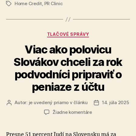
vlani
Home Credit
,
PR Clinic
Slovákov
Značky
je
v
horšej
Kategórie
TLAČOVÉ SPRÁVY
finančnej
situácii
Viac ako polovicu
ako
Slovákov chceli za rok
vlani“
podvodníci pripraviť o
peniaze z účtu
Autor:
je uvedený priamo v článku
14. júla 2025
Autor
Dátum
článku
článku
na
Žiadne komentáre
Viac
ako
polovicu
Presne 51 percent ľudí na Slovensku má za