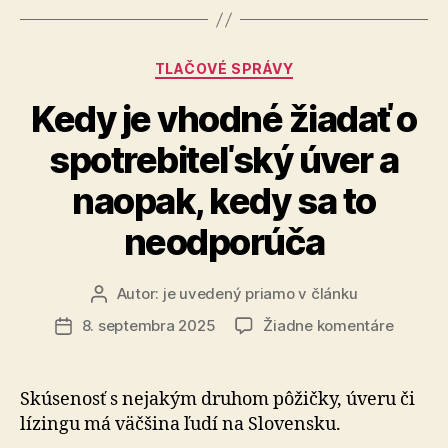
spotrebiteľs
úver
Kategórie
TLAČOVÉ SPRÁVY
online“
Kedy je vhodné žiadať o
spotrebiteľský úver a
naopak, kedy sa to
neodporúča
Autor:
je uvedený priamo v článku
Autor
článku
na
8. septembra 2025
Žiadne komentáre
Dátum
Kedy
článku
je
vhodné
Skúsenosť s nejakým druhom pôžičky, úveru či
žiadať
lízingu má väčšina ľudí na Slovensku.
o