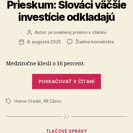
vo
Prieskum: Slováci väčšie
vyššom
investície odkladajú
veku
ako
vlani“
Autor:
je uvedený priamo v článku
Autor
článku
na
8. augusta 2025
Žiadne komentáre
Dátum
Prieskum
článku
Slováci
väčšie
Medziročne klesli o 16 percent.
investíci
odkladaj
„Prieskum:
POKRAČOVAŤ V ČÍTANÍ
Slováci
väčšie
Home Credit
,
PR Clinic
investície
Značky
odkladajú“
Kategórie
TLAČOVÉ SPRÁVY