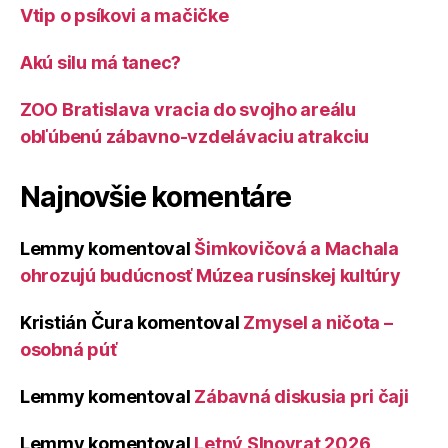
Vtip o psíkovi a mačičke
Akú silu má tanec?
ZOO Bratislava vracia do svojho areálu
obľúbenú zábavno-vzdelávaciu atrakciu
Najnovšie komentáre
Lemmy
komentoval
Šimkovičová a Machala
ohrozujú budúcnosť Múzea rusínskej kultúry
Kristián Čura
komentoval
Zmysel a ničota –
osobná púť
Lemmy
komentoval
Zábavná diskusia pri čaji
Lemmy
komentoval
Letný Slnovrat 2026