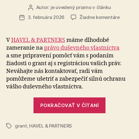
Autor:
je uvedený priamo v článku
Autor
článku
na
3. februára 2026
Žiadne komentáre
Dátum
EUIPO
článku
opäť
spustil
V
HAVEL & PARTNERS
máme dlhodobé
finančný
zameranie na
právo duševného vlastníctva
grant
a sme pripravení pomôcť vám s podaním
na
žiadosti o grant aj s registráciou vašich práv.
ochranu
Neváhajte nás kontaktovať, radi vám
duševné
pomôžeme ušetriť a zabezpečiť silnú ochranu
vlastníc
malých
vášho duševného vlastníctva.
a
stredný
„EUIPO
POKRAČOVAŤ V ČÍTANÍ
podniko
opäť
spustil
grant
,
HAVEL & PARTNERS
finančný
Značky
grant