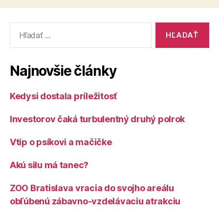
prináša
komplexnú
Vyhľadať:
strategickú
podporu
pre
Najnovšie články
vašu
expanziu
Kedysi dostala príležitosť
do
SAE“
Investorov čaká turbulentný druhý polrok
Vtip o psíkovi a mačičke
Akú silu má tanec?
ZOO Bratislava vracia do svojho areálu
obľúbenú zábavno-vzdelávaciu atrakciu