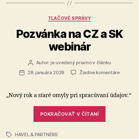
na
ochranu
Kategórie
TLAČOVÉ SPRÁVY
duševného
vlastníctva
Pozvánka na CZ a SK
malých
webinár
a
stredných
podnikov“
Autor:
je uvedený priamo v článku
Autor
článku
na
28. januára 2026
Žiadne komentáre
Dátum
Pozvánk
článku
na
CZ
„Nový rok a staré omyly pri spracúvaní údajov.“
a
SK
„Pozvánka
webinár
POKRAČOVAŤ V ČÍTANÍ
na
CZ
HAVEL & PARTNERS
a
Značky