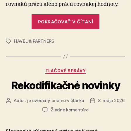
&
rovnakú prácu alebo prácu rovnakej hodnoty.
PARTNERS“
„Transparen
POKRAČOVAŤ V ČÍTANÍ
v
odmeňovaní
HAVEL & PARTNERS
(Pay
Značky
transparenc
Kategórie
TLAČOVÉ SPRÁVY
Rekodifikačné novinky
Autor:
je uvedený priamo v článku
8. mája 2026
Autor
Dátum
článku
článku
na
Žiadne komentáre
Rekodifikačné
novinky