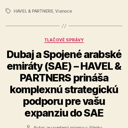
PARTNERS
HAVEL & PARTNERS
,
Vianoce
–
Značky
PF
2026“
Kategórie
TLAČOVÉ SPRÁVY
Dubaj a Spojené arabské
emiráty (SAE) – HAVEL &
PARTNERS prináša
komplexnú strategickú
podporu pre vašu
expanziu do SAE
Autor:
je uvedený priamo v článku
Autor