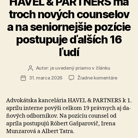
HAVEL & PARTNERS má
v kategóri
hlavnú
troch nových counselov
Bankovní
cenu
a Financi
pre
a na seniornejšie pozície
Medzinárod
postupuje ďalších 16
kanceláriu,
cenu
ľudí
za
najlepšie
Autor:
je uvedený priamo v článku
Autor
Klientske
článku
na
31. marca 2026
Žiadne komentáre
Dátum
služby
HAVEL
článku
a zvíťazila
&
v kategórii
PARTNER
Advokátska kancelária HAVEL & PARTNERS k 1.
má
Bankovníctv
aprílu interne povýši celkom 19 právnych aj da­
troch
a Financie“
ňo­vých od­bor­ní­kov. Na pozíciu counsel od
nových
apríla postupujú Róbert Gaš­pa­ro­vič, Irena
counselo
Munzarová a Albert Tatra.
a