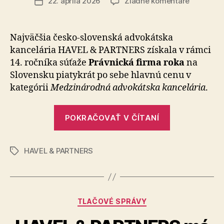
na
22. apríla 2026
Žiadne komentáre
Dátum
HAVEL
článku
&
PARTNER
Najväčšia česko-slovenská advokátska
v
kancelária HAVEL & PARTNERS získala v rámci
súťaži
14. ročníka súťaže
Práv­nic­ká firma roka
na
Právnická
Slovensku piatykrát po sebe hlavnú cenu v
firma
kategórii
Medzinárodná advokátska kancelária
.
roka
získala
hlavnú
„HAVEL
POKRAČOVAŤ V ČÍTANÍ
cenu
&
pre
PARTNERS
Medzinár
HAVEL & PARTNERS
v
Značky
kancelári
súťaži
cenu
za
Právnická
najlepšie
firma
Klientske
Kategórie
TLAČOVÉ SPRÁVY
roka
služby
získala
a zvíťazil