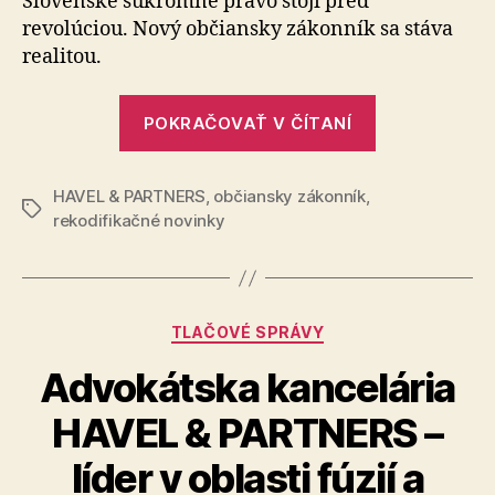
Slovenské súkromné právo stojí pred
revolúciou. Nový občiansky zákonník sa stáva
realitou.
„Rekodifika
POKRAČOVAŤ V ČÍTANÍ
novinky“
HAVEL & PARTNERS
,
občiansky zákonník
,
Značky
rekodifikačné novinky
Kategórie
TLAČOVÉ SPRÁVY
Advokátska kancelária
HAVEL & PARTNERS –
líder v oblasti fúzií a