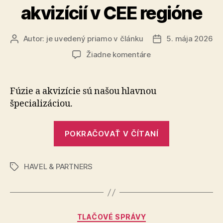
akvizícií v CEE regióne
Autor:
je uvedený priamo v článku
5. mája 2026
Autor
Dátum
článku
článku
na
Žiadne komentáre
Advokátska
kancelária
HAVEL
Fúzie a akvizície sú našou hlavnou
&
špecializáciou.
PARTNERS
–
„Advokátska
líder
POKRAČOVAŤ V ČÍTANÍ
kancelária
v
oblasti
HAVEL
fúzií
HAVEL & PARTNERS
&
Značky
a
PARTNERS
akvizícií
–
v
líder
CEE
Kategórie
TLAČOVÉ SPRÁVY
regióne
v