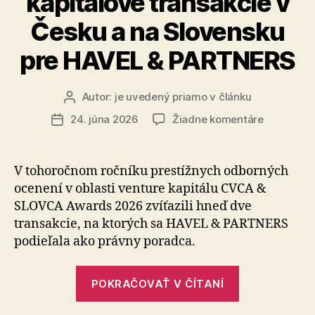
kapitálové transakcie v
Česku a na Slovensku
pre HAVEL & PARTNERS
Autor:
je uvedený priamo v článku
Autor
článku
na
24. júna 2026
Žiadne komentáre
Dátum
Dve
článku
ocenenia
CVCA
V tohoročnom ročníku prestížnych odborných
&
ocenení v oblasti venture kapitálu CVCA &
SLOVCA
SLOVCA Awards 2026 zvíťazili hneď dve
Awards
transakcie, na ktorých sa HAVEL & PARTNERS
2026
podieľala ako právny poradca.
za
najlepšie
venture
„Dve
POKRAČOVAŤ V ČÍTANÍ
kapitálové
ocenenia
transakci
CVCA