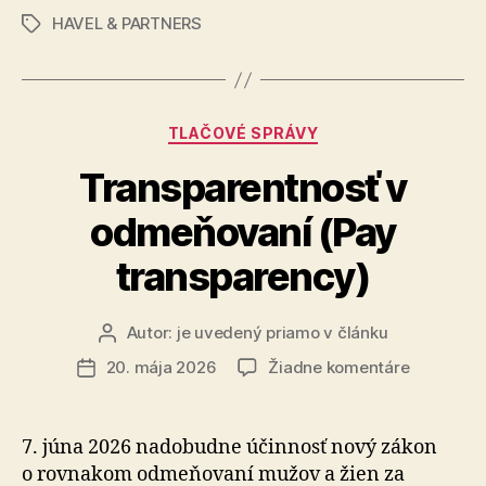
v
HAVEL & PARTNERS
&
Značky
Česku
SLOVCA
a
na
Awards
Slovensku
2026
pre
Kategórie
TLAČOVÉ SPRÁVY
za
HAVEL
najlepšie
Transparentnosť v
&
PARTNERS
venture
odmeňovaní (Pay
kapitálové
transakcie
transparency)
v
Česku
Autor:
je uvedený priamo v článku
Autor
a
článku
na
20. mája 2026
Žiadne komentáre
Dátum
na
Transpare
článku
Slovensku
v
pre
odmeňova
7. júna 2026 nadobudne účinnosť nový zákon
(Pay
HAVEL
o rovnakom odmeňovaní mužov a žien za
transpare