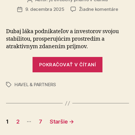
článku
na
9. decembra 2025
Žiadne komentáre
Dátum
Dubaj
článku
a
Spojené
Dubaj láka podnikateľov a investorov svojou
arabské
stabilitou, prosperujúcim prostredím a
emiráty
atraktívnym zdanením príjmov.
(SAE)
–
„Dubaj
HAVEL
POKRAČOVAŤ V ČÍTANÍ
a
&
PARTNE
Spojené
prináša
HAVEL & PARTNERS
arabské
Značky
komple
emiráty
strateg
(SAE)
podpor
pre
–
vašu
Stránkovanie
HAVEL
…
1
2
7
Staršie
→
expanzi
&
do
príspevkov
PARTNERS
SAE