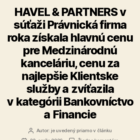
oblasti
HAVEL & PARTNERS v
fúzií
súťaži Právnická firma
a
akvizícií
roka získala hlavnú cenu
v
pre Medzinárodnú
CEE
regióne“
kanceláriu, cenu za
najlepšie Klientske
služby a zvíťazila
v kategórii Bankovníctvo
a Financie
Autor:
je uvedený priamo v článku
Autor
článku