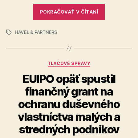
na
seniornej
„HAVEL
POKRAČOVAŤ V ČÍTANÍ
pozície
&
postupuj
PARTNERS
ďalších
HAVEL & PARTNERS
má
Značky
16
troch
ľudí
nových
counselov
Kategórie
TLAČOVÉ SPRÁVY
a
na
EUIPO opäť spustil
seniornejšie
finančný grant na
pozície
postupuje
ochranu duševného
ďalších
vlastníctva malých a
16
ľudí“
stredných podnikov