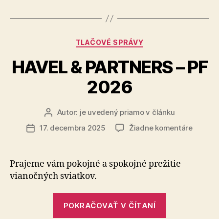
SK
webinár“
Kategórie
TLAČOVÉ SPRÁVY
HAVEL & PARTNERS – PF
2026
Autor:
je uvedený priamo v článku
Autor
článku
na
17. decembra 2025
Žiadne komentáre
Dátum
HAVEL
článku
&
PARTN
Prajeme vám pokojné a spokojné prežitie
–
vianočných sviatkov.
PF
2026
„HAVEL
POKRAČOVAŤ V ČÍTANÍ
&