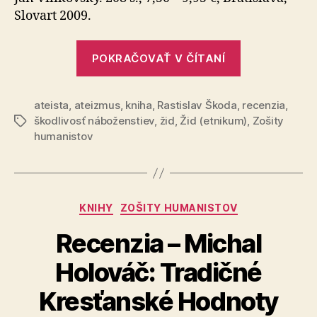
Rozhorč
Slovart 2009.
„Recenzia:
POKRAČOVAŤ V ČÍTANÍ
Philip
Roth
ateista
,
ateizmus
,
kniha
,
Rastislav Škoda
,
–
recenzia
,
škodlivosť náboženstiev
,
žid
,
Žid (etnikum)
,
Zošity
Značky
Rozhorčenie
humanistov
Kategórie
KNIHY
ZOŠITY HUMANISTOV
Recenzia – Michal
Holováč: Tradičné
Kresťanské Hodnoty