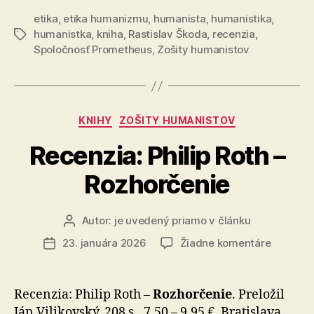
–
etika
,
etika humanizmu
,
humanista
,
humanistika
humanistom
,
humanistka
,
kniha
,
Rastislav Škoda
,
recenzia
,
Značky
Spoločnosť Prometheus
,
Zošity humanistov
Kategórie
KNIHY
ZOŠITY HUMANISTOV
Recenzia: Philip Roth –
Rozhorčenie
Autor:
je uvedený priamo v článku
Autor
článku
na
23. januára 2026
Žiadne komentáre
Dátum
Recenzia
článku
Philip
Roth
Recenzia: Philip Roth –
Rozhorčenie
. Preložil
–
Ján Vi­li­kov­ský. 208 s., 7,50 – 9,95 €, Bratislava,