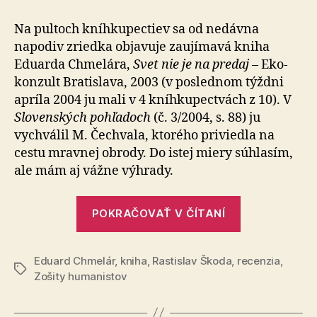
–
Eduard
Na pultoch kníhkupectiev sa od nedávna
Chmelár:
napodiv zriedka objavuje zaujímavá kniha
Svet
Eduarda Chmelára,
Svet nie je na predaj
– Eko-
nie
konzult Bratislava, 2003 (v poslednom týždni
je
apríla 2004 ju mali v 4 kníhkupectvách z 10). V
na
Slo­ven­ských pohľadoch
(č. 3/2004, s. 88) ju
predaj
vychválil M. Čech­va­la, ktorého priviedla na
cestu mravnej obrody. Do istej miery súhlasím,
ale mám aj vážne výhrady.
„Recenzia
POKRAČOVAŤ V ČÍTANÍ
–
Eduard
Eduard Chmelár
,
kniha
,
Rastislav Škoda
,
recenzia
Chmelár:
,
Značky
Zošity humanistov
Svet
nie