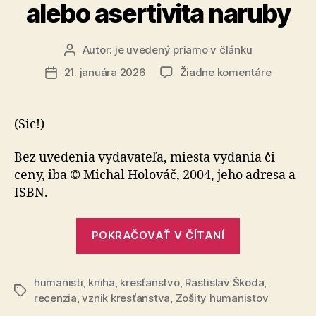
alebo asertivita naruby
Autor:
je uvedený priamo v článku
Autor
článku
na
21. januára 2026
Žiadne komentáre
Dátum
Recenzia
článku
–
Michal
(Sic!)
Holováč:
Tradičné
Bez uvedenia vydavateľa, miesta vydania či
Kresťans
ceny, iba © Michal Holováč, 2004, jeho adresa a
Hodnoty
ISBN.
alebo
asertivit
„Recenzia
naruby
POKRAČOVAŤ V ČÍTANÍ
–
Michal
humanisti
,
kniha
,
kresťanstvo
,
Rastislav Škoda
Holováč:
,
Značky
recenzia
,
vznik kresťanstva
,
Zošity humanistov
Tradičné