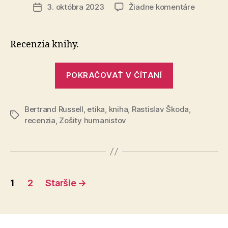
článku
na
3. októbra 2023
Žiadne komentáre
Dátum
Dejiny
článku
etického
myslenia
Recenzia knihy.
v
Európe
„Dejiny
a
POKRAČOVAŤ V ČÍTANÍ
etického
USA
myslenia
Bertrand Russell
,
etika
,
kniha
,
Rastislav Škoda
v
,
Značky
recenzia
,
Zošity humanistov
Európe
a
USA“
Stránkovanie
1
2
Staršie
→
príspevkov