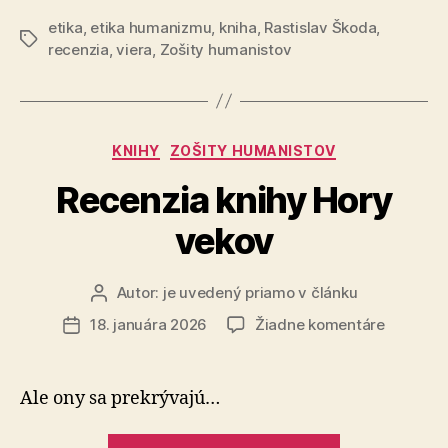
Na
etika
,
etika humanizmu
,
kniha
,
Rastislav Škoda
čo
,
Značky
recenzia
,
viera
,
Zošity humanistov
verí,
kto
neverí?“
Kategórie
KNIHY
ZOŠITY HUMANISTOV
Recenzia knihy Hory
vekov
Autor:
je uvedený priamo v článku
Autor
článku
na
18. januára 2026
Žiadne komentáre
Dátum
Recenzia
článku
knihy
Hory
Ale ony sa prekrývajú…
vekov
„Recenzia