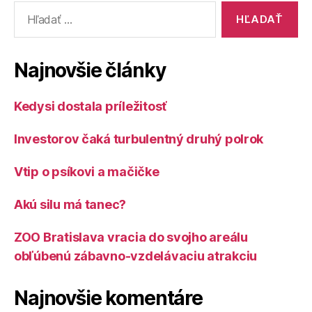
Vyhľadať:
Najnovšie články
Kedysi dostala príležitosť
Investorov čaká turbulentný druhý polrok
Vtip o psíkovi a mačičke
Akú silu má tanec?
ZOO Bratislava vracia do svojho areálu
obľúbenú zábavno-vzdelávaciu atrakciu
Najnovšie komentáre