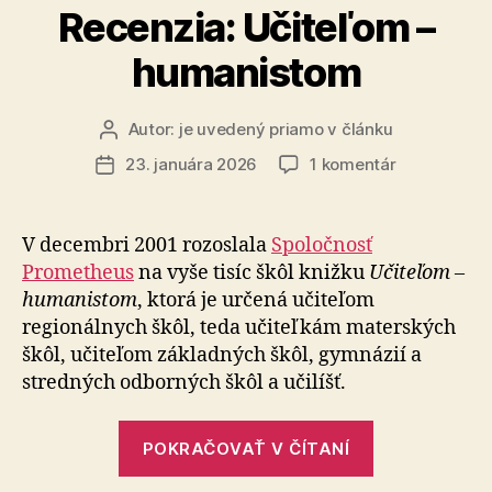
Recenzia: Učiteľom –
humanistom
Autor:
je uvedený priamo v článku
Autor
článku
na
23. januára 2026
1 komentár
Dátum
Recenzia:
článku
Učiteľom
–
V decembri 2001 rozoslala
Spoločnosť
humanisto
Prometheus
na vyše tisíc škôl knižku
Učiteľom –
humanistom
, ktorá je určená učiteľom
regionálnych škôl, teda učiteľkám materských
škôl, učiteľom základných škôl, gymnázií a
stredných odborných škôl a učilíšť.
„Recenzia:
POKRAČOVAŤ V ČÍTANÍ
Učiteľom