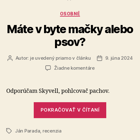
je
na
Kategórie
OSOBNÉ
predaj“
Máte v byte mačky alebo
psov?
Autor:
je uvedený priamo v článku
9. júna 2024
Autor
Dátum
článku
článku
na
Žiadne komentáre
Máte
v
byte
Odporúčam Skyvell, pohlcovač pachov.
mačky
alebo
„Máte
psov?
POKRAČOVAŤ V ČÍTANÍ
v
byte
Ján Parada
,
recenzia
mačky
Značky
alebo