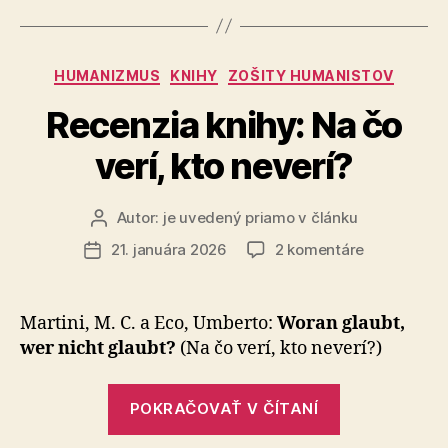
Kresťanské
Hodnoty
alebo
Kategórie
HUMANIZMUS
KNIHY
ZOŠITY HUMANISTOV
asertivita
Recenzia knihy: Na čo
naruby“
verí, kto neverí?
Autor:
je uvedený priamo v článku
Autor
článku
na
21. januára 2026
2 komentáre
Dátum
Recenzia
článku
knihy:
Na
Martini, M. C. a Eco, Umberto:
Woran glaubt,
čo
wer nicht glaubt?
(Na čo verí, kto neverí?)
verí,
kto
„Recenzia
neverí?
POKRAČOVAŤ V ČÍTANÍ
knihy: