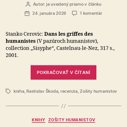
Autor:
je uvedený priamo v článku
Autor
článku
na
24. januára 2026
1 komentár
Dátum
Recenzia:
článku
Stanko
Cerovic
Stanko Cerovic:
Dans les griffes des
–
humanistes
(V pa­zú­roch humanistov),
V
collection „Sisyphe“, Castelnau-le-Nez, 317 s.,
pazúroch
2001.
humanistov
„Recenzia:
POKRAČOVAŤ V ČÍTANÍ
Stanko
Cerovic
kniha
,
Rastislav Škoda
,
recenzia
,
Zošity humanistov
–
Značky
V
pazúroch
humanistov“
Kategórie
KNIHY
ZOŠITY HUMANISTOV