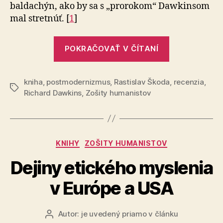
baldachýn, ako by sa s „prorokom“ Dawkinsom
mal stretnúť. [
1
]
„Doslov
POKRAČOVAŤ V ČÍTANÍ
Stanislava
Komárka
kniha
,
postmodernizmus
,
Rastislav Škoda
ku
,
recenzia
,
Značky
Richard Dawkins
,
Zošity humanistov
knihe
Boží
blud“
Kategórie
KNIHY
ZOŠITY HUMANISTOV
Dejiny etického myslenia
v Európe a USA
Autor:
je uvedený priamo v článku
Autor