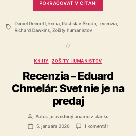
POKRAČOVAŤ V ČÍTANÍ
knihy
Hory
Daniel Dennett
,
kniha
,
Rastislav Škoda
,
recenzia
vekov“
,
Značky
Richard Dawkins
,
Zošity humanistov
Kategórie
KNIHY
ZOŠITY HUMANISTOV
Recenzia – Eduard
Chmelár: Svet nie je na
predaj
Autor:
je uvedený priamo v článku
Autor
článku
na
5. januára 2026
1 komentár
Dátum
Recenzia
článku