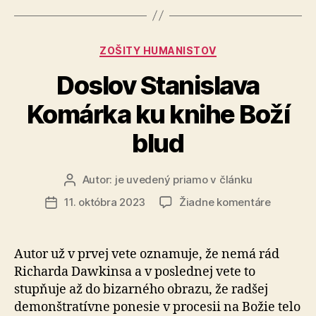
psov?“
Kategórie
ZOŠITY HUMANISTOV
Doslov Stanislava
Komárka ku knihe Boží
blud
Autor:
je uvedený priamo v článku
Autor
článku
na
11. októbra 2023
Žiadne komentáre
Dátum
Doslov
článku
Stanisla
Komárka
Autor už v prvej vete oznamuje, že nemá rád
ku
Richarda Dawkinsa a v poslednej vete to
knihe
stupňuje až do bizarného obrazu, že radšej
Boží
demon­štra­tívne ponesie v procesii na Božie telo
blud