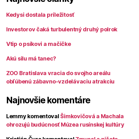
Kedysi dostala príležitosť
Investorov čaká turbulentný druhý polrok
Vtip o psíkovi a mačičke
Akú silu má tanec?
ZOO Bratislava vracia do svojho areálu
obľúbenú zábavno-vzdelávaciu atrakciu
Najnovšie komentáre
Lemmy
komentoval
Šimkovičová a Machala
ohrozujú budúcnosť Múzea rusínskej kultúry