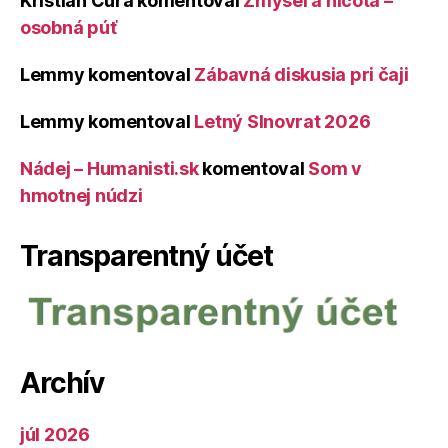
Kristián Čura
komentoval
Zmysel a ničota –
osobná púť
Lemmy
komentoval
Zábavná diskusia pri čaji
Lemmy
komentoval
Letný Slnovrat 2026
Nádej – Humanisti.sk
komentoval
Som v
hmotnej núdzi
Transparentný účet
Archív
júl 2026