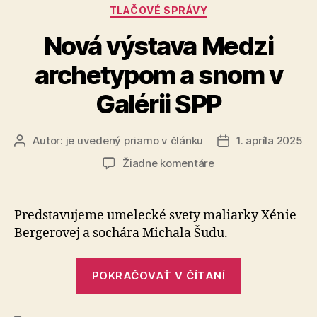
Kategórie
TLAČOVÉ SPRÁVY
ZOO
Bratislava“
Nová výstava Medzi
archetypom a snom v
Galérii SPP
Autor:
je uvedený priamo v článku
1. apríla 2025
Autor
Dátum
článku
článku
na
Žiadne komentáre
Nová
výstava
Medzi
Predstavujeme umelecké svety maliarky Xénie
archetypom
Bergerovej a sochára Michala Šudu.
a
snom
„Nová
v
POKRAČOVAŤ V ČÍTANÍ
výstava
Galérii
SPP
Medzi