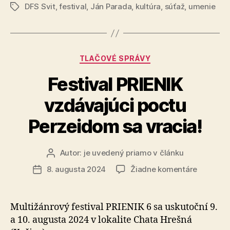
DFS Svit
,
festival
,
Ján Parada
,
kultúra
,
súťaž
,
umenie
Značky
Kategórie
TLAČOVÉ SPRÁVY
Festival PRIENIK
vzdávajúci poctu
Perzeidom sa vracia!
Autor:
je uvedený priamo v článku
Autor
článku
na
8. augusta 2024
Žiadne komentáre
Dátum
Festival
článku
PRIENIK
vzdávajú
Multižánrový festival PRIENIK 6 sa uskutoční 9.
poctu
a 10. augusta 2024 v lokalite Chata Hrešná
Perzeid