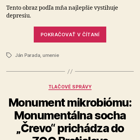
depres
Tento obraz podľa mňa najlepšie vystihuje
depresiu.
„Takto
POKRAČOVAŤ V ČÍTANÍ
vyzerá
depresia“
Ján Parada
,
umenie
Značky
Kategórie
TLAČOVÉ SPRÁVY
Monument mikrobiómu:
Monumentálna socha
„Črevo“ prichádza do