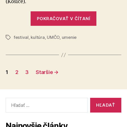
(Košice).
sa
vracia!
„Festival
POKRAČOVAŤ V ČÍTANÍ
PRIENIK
vzdávajúci
festival
,
kultúra
,
UMČO
,
umenie
poctu
Značky
Perzeidom
sa
vracia!“
Stránkovanie
1
2
3
Staršie
→
príspevkov
Vyhľadať:
Najnovšie články