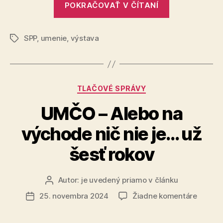
Galérii
POKRAČOVAŤ V ČÍTANÍ
výstava
SPP
„Značkové
SPP
,
umenie
,
výstava
umenie“
Značky
v
Galérii
SPP“
Kategórie
TLAČOVÉ SPRÁVY
UMČO – Alebo na
východe nič nie je… už
šesť rokov
Autor:
je uvedený priamo v článku
Autor
článku
na
25. novembra 2024
Žiadne komentáre
Dátum
UMČO
článku
–