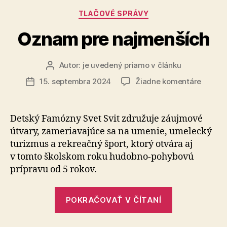
Kategórie
TLAČOVÉ SPRÁVY
Oznam pre najmenších
Autor:
je uvedený priamo v článku
Autor
článku
na
15. septembra 2024
Žiadne komentáre
Dátum
Oznam
článku
pre
najmen
Detský Famózny Svet Svit združuje záuj­mo­vé
útvary, za­me­ria­va­jú­ce sa na umenie, umelecký
turizmus a re­kre­ačný šport, ktorý otvára aj
v tomto školskom roku hu­dob­no-po­hy­bo­vú
prípravu od 5 rokov.
„Oznam
POKRAČOVAŤ V ČÍTANÍ
pre
najmenších“