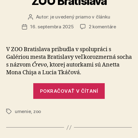
ZOO Bratislava
Autor:
je uvedený priamo v článku
Autor
článku
na
16. septembra 2025
2 komentáre
Dátum
Monumen
článku
mikrobióm
Monument
V ZOO Bratislava pribudla v spolupráci s
socha
Galériou mesta Bratislavy veľkorozmerná socha
„Črevo“
s názvom
Črevo
, ktorej autorkami sú Anetta
prichádza
Mona Chişa a Lucia Tkáčová.
do
ZOO
„Monument
Bratislava
POKRAČOVAŤ V ČÍTANÍ
mikrobiómu
Monumentá
umenie
,
zoo
socha
Značky
„Črevo“
prichádza
do