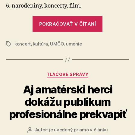
Alebo
6. narodeniny, koncerty, film.
na
výcho
„UMČO
nič
POKRAČOVAŤ V ČÍTANÍ
–
nie
Alebo
je…
už
koncert
,
kultúra
,
UMČO
,
umenie
na
Značky
šesť
východe
rokov
nič
nie
Kategórie
TLAČOVÉ SPRÁVY
je…
už
Aj amatérski herci
šesť
dokážu publikum
rokov“
profesionálne prekvapiť
Autor:
je uvedený priamo v článku
Autor