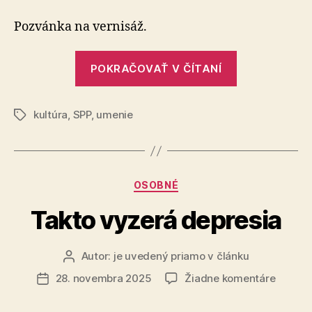
Pozvánka na vernisáž.
„Empatia“
POKRAČOVAŤ V ČÍTANÍ
kultúra
,
SPP
,
umenie
Značky
Kategórie
OSOBNÉ
Takto vyzerá depresia
Autor:
je uvedený priamo v článku
Autor
článku
na
28. novembra 2025
Žiadne komentáre
Dátum
Takto
článku
vyzerá