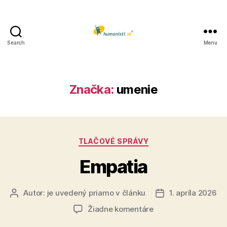
Search
Menu
Humanisti.sk
Značka:
umenie
Kategórie
TLAČOVÉ SPRÁVY
Empatia
Autor:
je uvedený priamo v článku
1. apríla 2026
Autor
Dátum
článku
článku
na
Žiadne komentáre
Empatia