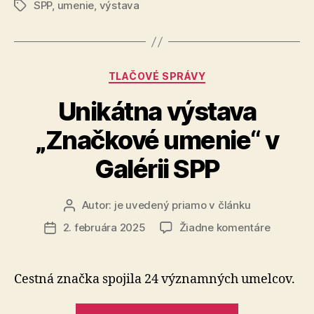
SPP
,
umenie
,
výstava
archetypom
Značky
a
snom
v
Kategórie
TLAČOVÉ SPRÁVY
Galérii
SPP“
Unikátna výstava
„Značkové umenie“ v
Galérii SPP
Autor:
je uvedený priamo v článku
Autor
článku
na
2. februára 2025
Žiadne komentáre
Dátum
Unikátna
článku
výstava
„Značko
Cestná značka spojila 24 významných umelcov.
umenie“
v
„Unikátna