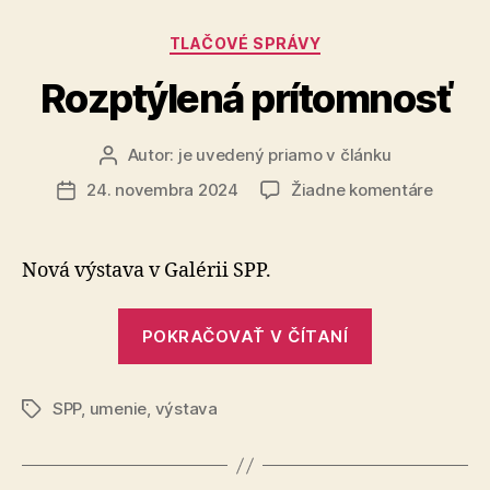
Kategórie
TLAČOVÉ SPRÁVY
Rozptýlená prítomnosť
Autor:
je uvedený priamo v článku
Autor
článku
na
24. novembra 2024
Žiadne komentáre
Dátum
Rozptý
článku
prítom
Nová výstava v Galérii SPP.
„Rozptýlená
POKRAČOVAŤ V ČÍTANÍ
prítomnosť“
SPP
,
umenie
,
výstava
Značky