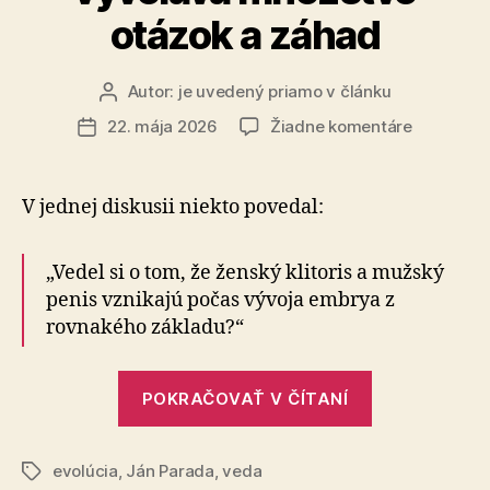
otázok a záhad
Autor:
je uvedený priamo v článku
Autor
článku
na
22. mája 2026
Žiadne komentáre
Dátum
Evolúcia
článku
vo
mne
V jednej diskusii niekto povedal:
stále
vyvoláva
množstvo
„Vedel si o tom, že ženský klitoris a mužský
otázok
penis vznikajú počas vývoja embrya z
a
rovnakého základu?“
záhad
„Evolúcia
POKRAČOVAŤ V ČÍTANÍ
vo
mne
evolúcia
,
Ján Parada
,
veda
stále
Značky