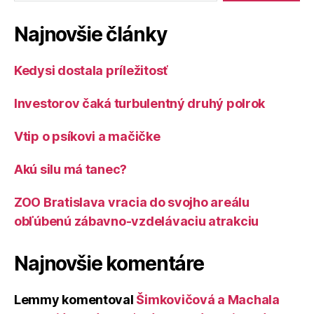
Najnovšie články
Kedysi dostala príležitosť
Investorov čaká turbulentný druhý polrok
Vtip o psíkovi a mačičke
Akú silu má tanec?
ZOO Bratislava vracia do svojho areálu
obľúbenú zábavno-vzdelávaciu atrakciu
Najnovšie komentáre
Lemmy
komentoval
Šimkovičová a Machala