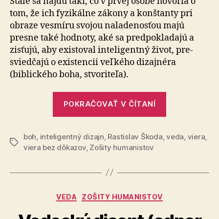
Stále sa nájdu takí, čo v prvej osobe hovoria o
vie,
tom, že ich fyzikálne zákony a konštanty pri
alebo
obraze vesmíru svojou naladenosťou majú
si
presne také hodnoty, aké sa pred­po­kla­da­jú a
dôveruje
zisťujú, aby existoval inteligentný život, pre­
že
svied­ča­jú o existencii veľkého dizajnéra
bude
vedieť
(biblického boha, stvoriteľa).
„Vedec
POKRAČOVAŤ V ČÍTANÍ
neverí,
ale
boh
,
inteligentný dizajn
,
Rastislav Škoda
,
vie,
veda
,
viera
,
Značky
viera bez dôkazov
,
Zošity humanistov
alebo
si
dôveruje,
že
Kategórie
VEDA
ZOŠITY HUMANISTOV
bude
vedieť“