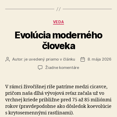
vyvoláva
množstvo
otázok
Kategórie
VEDA
a
záhad“
Evolúcia moderného
človeka
Autor:
je uvedený priamo v článku
8. mája 2026
Autor
Dátum
článku
článku
na
Žiadne komentáre
Evolúcia
moderného
človeka
V rámci živočíšnej ríše patríme medzi cicavce,
pričom naša dlhá vývojová reťaz začala už vo
vrchnej kriede približne pred 75 až 85 miliónmi
rokov (pravdepodobne ako dôsledok koevolúcie
s krytosemennými rastlinami).