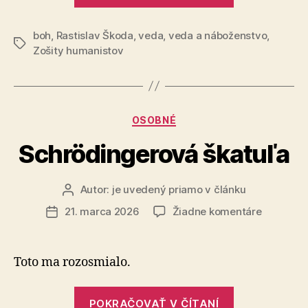
nadprirodze
boh
,
Rastislav Škoda
,
veda
,
veda a náboženstvo
neupravuje
,
Značky
Zošity humanistov
štýl
intuitívneho
myslenia
ani
Kategórie
OSOBNÉ
kognitívna
Schrödingerová škatuľa
inhibícia“
Autor:
je uvedený priamo v článku
Autor
článku
na
21. marca 2026
Žiadne komentáre
Dátum
Schrödin
článku
škatuľa
Toto ma rozosmialo.
„Schrödinge
POKRAČOVAŤ V ČÍTANÍ