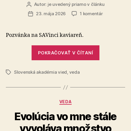
Autor:
je uvedený priamo v článku
Autor
článku
na
23. mája 2026
1 komentár
Dátum
Med
článku
pod
lupou
Pozvánka na SAVinci kaviareň.
–
čo
„Med
skrýva
POKRAČOVAŤ V ČÍTANÍ
pod
pohár
lupou
zlatého
pokladu
Slovenská akadémia vied
,
veda
–
Značky
čo
skrýva
pohár
Kategórie
VEDA
zlatého
pokladu“
Evolúcia vo mne stále
vyvoláva množstvo