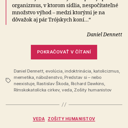
organizmus, v ktorom sídlia, nespočítateľné
množstvo výhod – medzi ktorými je na
dôvažok aj pár Trójskych koní…“
Daniel Dennett
„Vírusy
POKRAČOVAŤ V ČÍTANÍ
mysle“
Daniel Dennett
,
evolúcia
,
indoktrinácia
,
katolicizmus
,
memetika
,
náboženstvo
,
Predstav si – nebo
Značky
neexistuje
,
Rastislav Škoda
,
Richard Dawkins
,
Rímskokatolícka cirkev
,
veda
,
Zošity humanistov
Kategórie
VEDA
ZOŠITY HUMANISTOV