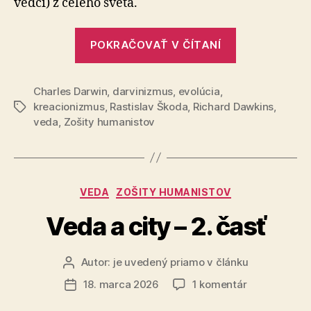
vedci) z celého sveta.
„Vedecký
POKRAČOVAŤ V ČÍTANÍ
disent
(odpor
Charles Darwin
,
darvinizmus
,
evolúcia
,
proti
kreacionizmus
,
Rastislav Škoda
,
Richard Dawkins
,
Značky
darvinizmu)
veda
,
Zošity humanistov
Kategórie
VEDA
ZOŠITY HUMANISTOV
Veda a city – 2. časť
Autor:
je uvedený priamo v článku
Autor
článku
na
18. marca 2026
1 komentár
Dátum
Veda
článku