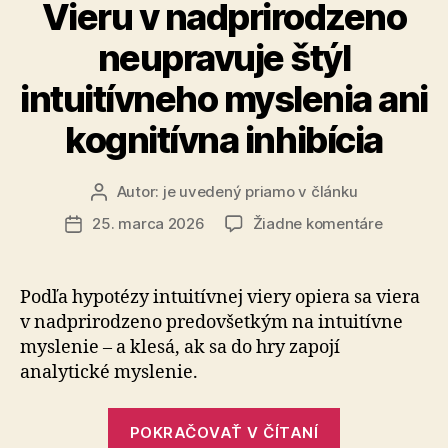
Vieru v nadprirodzeno
neupravuje štýl
intuitívneho myslenia ani
kognitívna inhibícia
Autor:
je uvedený priamo v článku
Autor
článku
na
25. marca 2026
Žiadne komentáre
Dátum
Vieru
článku
v
nadpriro
Podľa hypotézy intuitívnej viery opiera sa viera
neupravu
v nad­pri­ro­dze­no predovšetkým na intuitívne
štýl
myslenie – a klesá, ak sa do hry zapojí
intuitívn
analytické myslenie.
myslenia
ani
„Vieru
kognitív
POKRAČOVAŤ V ČÍTANÍ
inhibícia
v