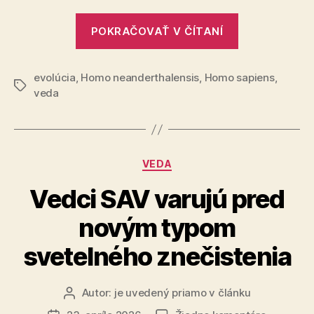
„Evolúcia
POKRAČOVAŤ V ČÍTANÍ
moderného
človeka“
evolúcia
,
Homo neanderthalensis
,
Homo sapiens
,
Značky
veda
Kategórie
VEDA
Vedci SAV varujú pred
novým typom
svetelného znečistenia
Autor:
je uvedený priamo v článku
Autor
článku