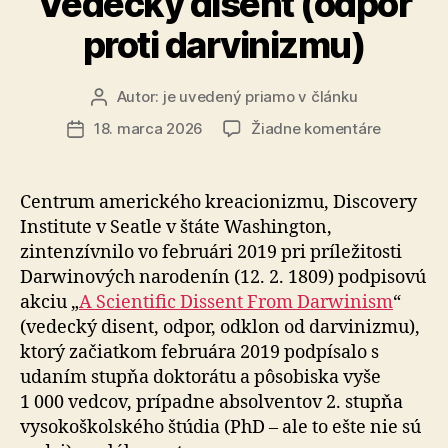
Vedecký disent (odpor
proti darvinizmu)
Autor:
je uvedený priamo v článku
Autor
článku
na
18. marca 2026
Žiadne komentáre
Dátum
Vedecký
článku
disent
(odpor
Centrum amerického kreacionizmu, Discovery
proti
Institute v Seatle v štáte Washington,
darviniz
zintenzívnilo vo februári 2019 pri príležitosti
Darwinových narodenín (12. 2. 1809) pod­pi­so­vú
akciu „
A Scientific Dissent From Darwinism
“
(vedecký disent, odpor, odklon od darvinizmu),
ktorý začiatkom februára 2019 podpísalo s
udaním stupňa doktorátu a pôsobiska vyše
1 000 vedcov, prípadne ab­sol­ven­tov 2. stupňa
vysokoškolského štúdia (PhD – ale to ešte nie sú