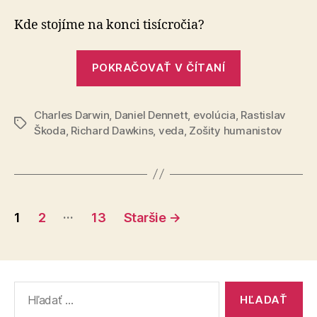
a
city
Kde stojíme na konci tisícročia?
–
2.
„Veda
časť
POKRAČOVAŤ V ČÍTANÍ
a
city
Charles Darwin
,
Daniel Dennett
,
evolúcia
,
–
Rastislav
Značky
Škoda
,
Richard Dawkins
,
veda
,
Zošity humanistov
2.
časť“
Stránkovanie
…
1
2
13
Staršie
→
príspevkov
Vyhľadať: