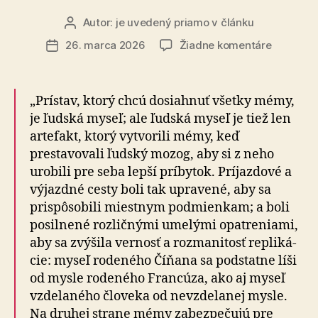
Autor:
je uvedený priamo v článku
Autor
článku
na
26. marca 2026
Žiadne komentáre
Dátum
Vírusy
článku
mysle
„Prístav, ktorý chcú dosiahnuť všetky mémy,
je ľudská myseľ; ale ľudská myseľ je tiež len
artefakt, kto­rý vy­tvo­ri­li mémy, keď
prestavovali ľudský mozog, aby si z neho
urobili pre seba lepší príbytok. Príjazdové a
výjazdné cesty boli tak upravené, aby sa
prispôsobili miestnym podmienkam; a boli
posilnené rozličnými umelými opatreniami,
aby sa zvýšila vernosť a rozmanitosť rep­li­ká­
cie: myseľ rodeného Číňana sa podstatne líši
od mys­le rodeného Francúza, ako aj myseľ
vzdelaného človeka od nevzdelanej mysle.
Na druhej strane mémy za­bez­pe­ču­jú pre