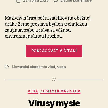
na
23. apríla 2026
Žiadne komentáre
Dátum
Vedci
článku
SAV
varujú
Masívny nárast počtu satelitov na obežnej
pred
dráhe Zeme prestáva byť len technickou
novým
zaujímavosťou a stáva sa vážnou
typom
environmentálnou hrozbou.
svetelné
znečisten
„Vedci
POKRAČOVAŤ V ČÍTANÍ
SAV
varujú
Slovenská akadémia vied
,
veda
pred
Značky
novým
typom
svetelného
Kategórie
VEDA
ZOŠITY HUMANISTOV
znečistenia“
Vírusy mysle