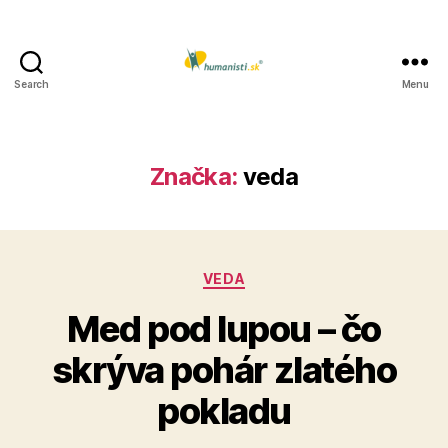
Search
Menu
Humanisti.sk
Značka:
veda
Kategórie
VEDA
Med pod lupou – čo
skrýva pohár zlatého
pokladu