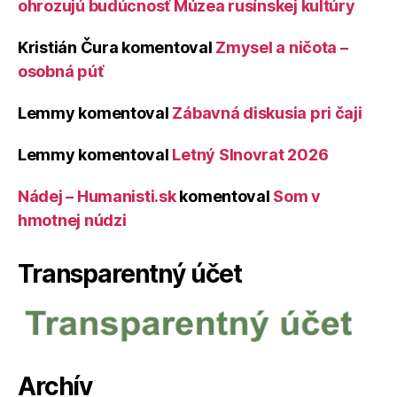
ohrozujú budúcnosť Múzea rusínskej kultúry
Kristián Čura
komentoval
Zmysel a ničota –
osobná púť
Lemmy
komentoval
Zábavná diskusia pri čaji
Lemmy
komentoval
Letný Slnovrat 2026
Nádej – Humanisti.sk
komentoval
Som v
hmotnej núdzi
Transparentný účet
Archív