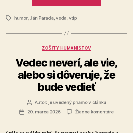
škatuľa“
humor
,
Ján Parada
,
veda
,
vtip
Značky
Kategórie
ZOŠITY HUMANISTOV
Vedec neverí, ale vie,
alebo si dôveruje, že
bude vedieť
Autor:
je uvedený priamo v článku
Autor
článku
na
20. marca 2026
Žiadne komentáre
Dátum
Vedec
článku
neverí,
ale