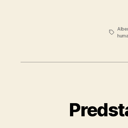
Alber
Značky
huma
Predsta