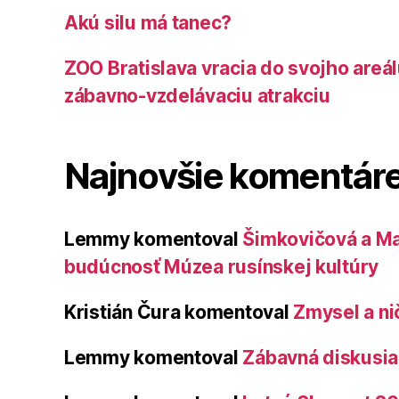
Akú silu má tanec?
ZOO Bratislava vracia do svojho areá
zábavno-vzdelávaciu atrakciu
Najnovšie komentár
Lemmy
komentoval
Šimkovičová a Ma
budúcnosť Múzea rusínskej kultúry
Kristián Čura
komentoval
Zmysel a ni
Lemmy
komentoval
Zábavná diskusia 