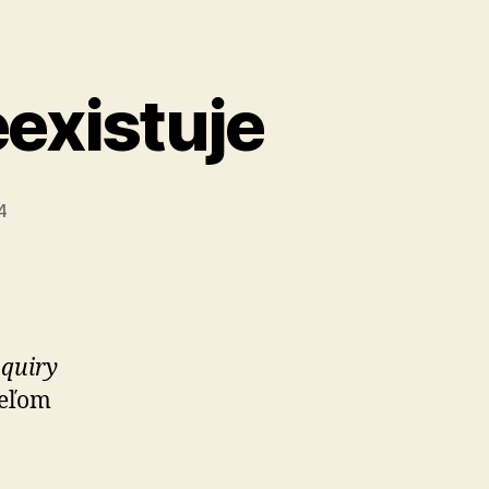
eexistuje
4
nquiry
ieľom