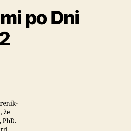
mi po Dni
2
e­nik­
, že
, PhD.
ard