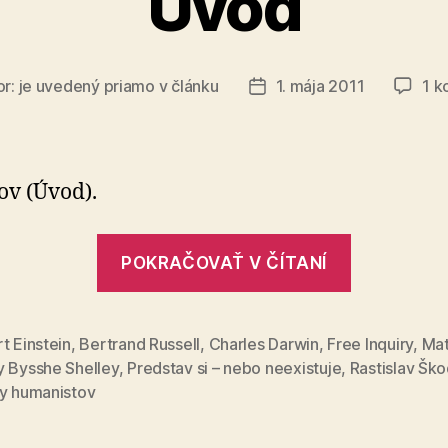
Úvod
or:
je uvedený priamo v článku
1. mája 2011
1 k
Dátum
článku
ov (Úvod).
„Predstav
POKRAČOVAŤ V ČÍTANÍ
si,
nebo
neexistuj
t Einstein
,
Bertrand Russell
,
Charles Darwin
,
Free Inquiry
,
Mat
y Bysshe Shelley
,
Predstav si – nebo neexistuje
,
Rastislav Šk
–
ty humanistov
Úvod“