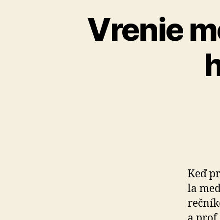
Vrenie m
Keď pr
la med
rečník
a prof