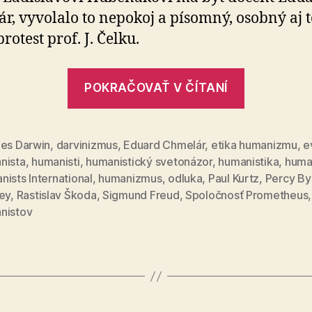
r, vyvolalo to nepokoj a písomný, osobný aj te­
protest prof. J. Čelku.
„Vrenie
POKRAČOVAŤ V ČÍTANÍ
medzi
humanist
po
les Darwin
,
darvinizmus
,
Eduard Chmelár
,
etika humanizmu
,
e
nista
,
humanisti
,
humanistický svetonázor
,
humanistika
,
huma
Dni
ists International
,
humanizmus
,
odluka
,
Paul Kurtz
,
Percy By
humanist
ey
,
Rastislav Škoda
,
Sigmund Freud
,
Spoločnosť Prometheus
2012“
nistov