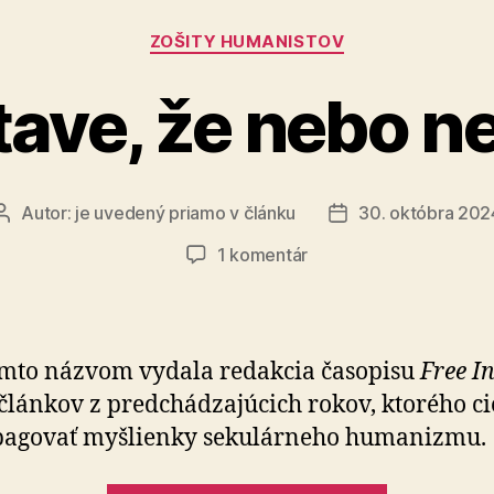
Kategórie
ZOŠITY HUMANISTOV
ave, že nebo n
Autor:
je uvedený priamo v článku
30. októbra 202
Autor
Dátum
článku
článku
na
1 komentár
O
predstave,
že
nebo
mto názvom vydala redakcia časopisu
Free I
neexistuje
článkov z pred­chá­dza­jú­cich rokov, ktorého c
pa­go­vať myšlienky se­ku­lár­ne­ho hu­ma­nizmu.