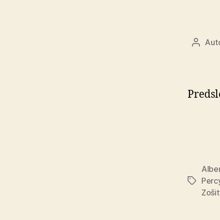
Aut
Autor
článku
Predsl
Alber
Perc
Značky
Zoši