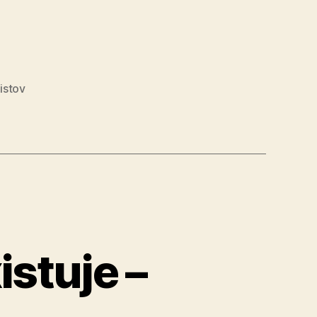
,
istov
e“
istuje –