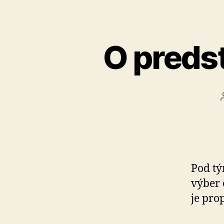
O predst
Pod tý
výber 
je pro­