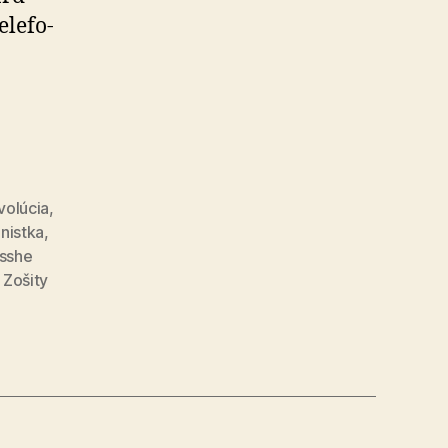
le­fo­
ami
volúcia
,
nistka
,
sshe
ov
,
Zošity