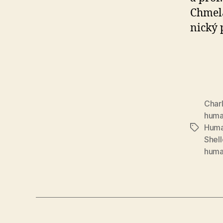
Chmelá
nic­ký 
Char
huma
Human
Značky
Shell
huma