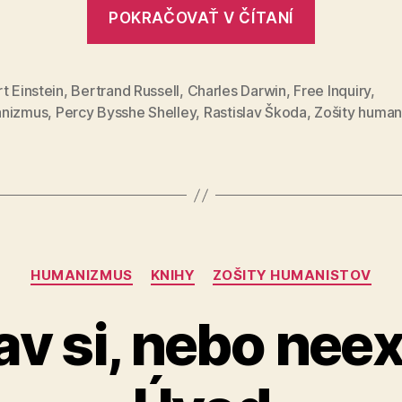
„O
POKRAČOVAŤ V ČÍTANÍ
predstave
že
nebo
t Einstein
,
Bertrand Russell
,
Charles Darwin
,
Free Inquiry
,
nizmus
,
Percy Bysshe Shelley
,
Rastislav Škoda
,
Zošity human
neexistuj
Kategórie
HUMANIZMUS
KNIHY
ZOŠITY HUMANISTOV
v si, nebo neex