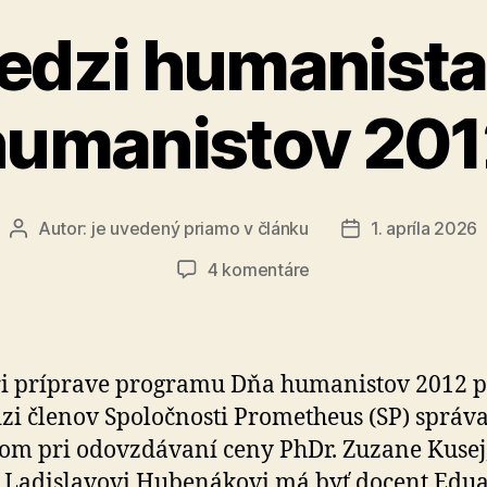
edzi humanista
humanistov 201
Autor:
je uvedený priamo v článku
1. apríla 2026
Autor
Dátum
článku
článku
na
4 komentáre
Vrenie
medzi
humanistami
po
i príprave programu Dňa humanistov 2012 pr
Dni
zi členov Spoločnosti Prometheus (SP) správa
humanistov
om pri odovzdávaní ceny PhDr. Zuzane Kusej
2012
. Ladislavovi Hubenákovi má byť docent Edu