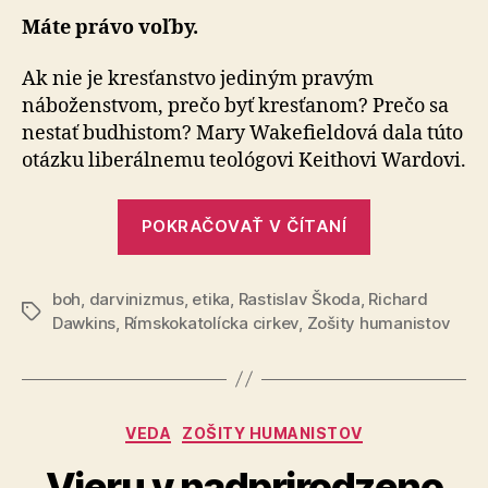
v
Máte právo voľby.
nábožen
Ak nie je kresťanstvo jediným pravým
náboženstvom, prečo byť kresťanom? Prečo sa
nestať budhistom? Mary Wakefieldová dala túto
otázku liberálnemu teológovi Keithovi Wardovi.
„Voľný
POKRAČOVAŤ V ČÍTANÍ
trh
v
boh
,
darvinizmus
,
etika
,
Rastislav Škoda
,
Richard
náboženstve
Značky
Dawkins
,
Rímskokatolícka cirkev
,
Zošity humanistov
Kategórie
VEDA
ZOŠITY HUMANISTOV
Vieru v nadprirodzeno