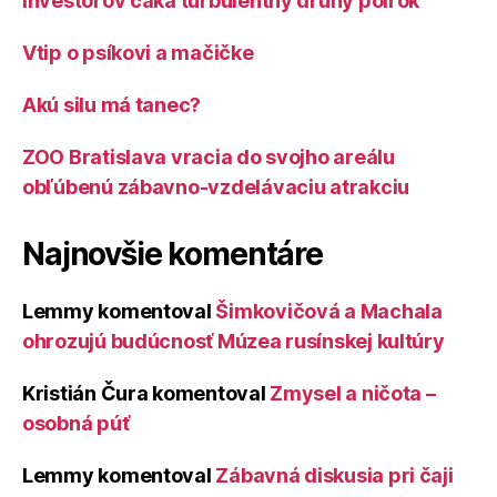
Investorov čaká turbulentný druhý polrok
Vtip o psíkovi a mačičke
Akú silu má tanec?
ZOO Bratislava vracia do svojho areálu
obľúbenú zábavno-vzdelávaciu atrakciu
Najnovšie komentáre
Lemmy
komentoval
Šimkovičová a Machala
ohrozujú budúcnosť Múzea rusínskej kultúry
Kristián Čura
komentoval
Zmysel a ničota –
osobná púť
Lemmy
komentoval
Zábavná diskusia pri čaji