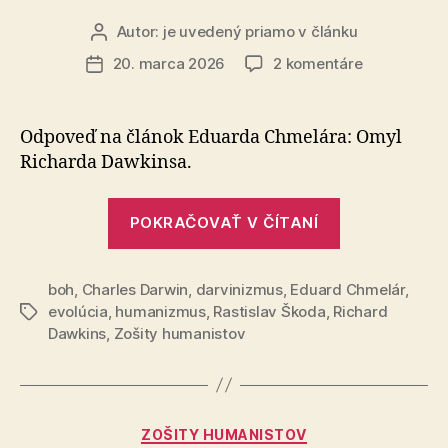
Autor:
je uvedený priamo v článku
Autor
článku
na
20. marca 2026
2 komentáre
Dátum
Veľký
článku
omyl
docenta
Odpoveď na článok Eduarda Chmelára: Omyl
Chmelára
Richarda Dawkinsa.
„Veľký
POKRAČOVAŤ V ČÍTANÍ
omyl
docenta
boh
,
Charles Darwin
,
darvinizmus
,
Eduard Chmelár
Chmelára“
,
evolúcia
,
humanizmus
,
Rastislav Škoda
,
Richard
Značky
Dawkins
,
Zošity humanistov
Kategórie
ZOŠITY HUMANISTOV