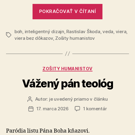
„Vedec
POKRAČOVAŤ V ČÍTANÍ
neverí,
ale
boh
,
inteligentný dizajn
,
Rastislav Škoda
,
vie,
veda
,
viera
,
Značky
viera bez dôkazov
,
Zošity humanistov
alebo
si
dôveruje,
že
Kategórie
ZOŠITY HUMANISTOV
bude
Vážený pán teológ
vedieť“
Autor:
je uvedený priamo v článku
Autor
článku
na
17. marca 2026
1 komentár
Dátum
Vážený
článku
pán
teológ
Paródia listu Pána Boha kňazovi.