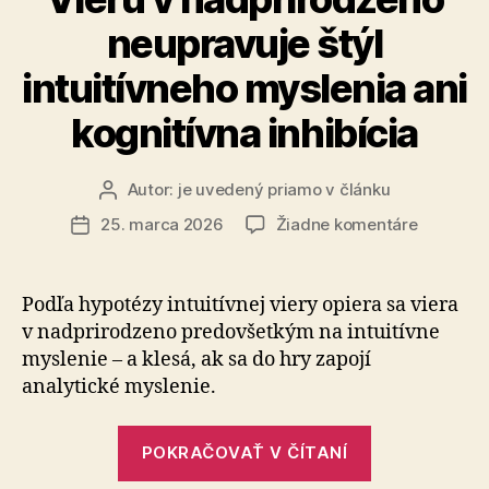
neupravuje štýl
intuitívneho myslenia ani
kognitívna inhibícia
Autor:
je uvedený priamo v článku
Autor
článku
na
25. marca 2026
Žiadne komentáre
Dátum
Vieru
článku
v
nadpriro
Podľa hypotézy intuitívnej viery opiera sa viera
neupravu
v nad­pri­ro­dze­no predovšetkým na intuitívne
štýl
myslenie – a klesá, ak sa do hry zapojí
intuitívn
analytické myslenie.
myslenia
ani
„Vieru
kognitív
POKRAČOVAŤ V ČÍTANÍ
inhibícia
v