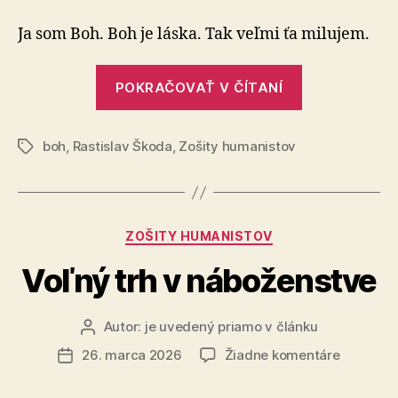
Boha
o
Ja som Boh. Boh je láska. Tak veľmi ťa milujem.
Bohu
„Výroky
POKRAČOVAŤ V ČÍTANÍ
Boha
o
boh
,
Rastislav Škoda
,
Zošity humanistov
Bohu“
Značky
Kategórie
ZOŠITY HUMANISTOV
Voľný trh v náboženstve
Autor:
je uvedený priamo v článku
Autor
článku
na
26. marca 2026
Žiadne komentáre
Dátum
Voľný
článku
trh