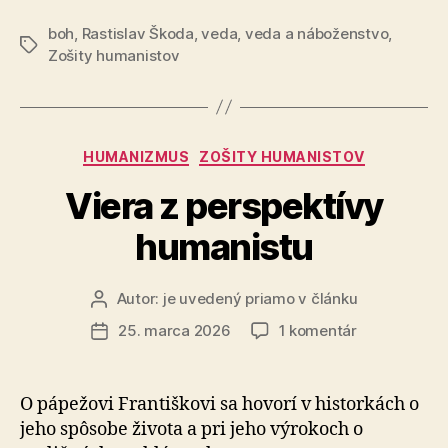
nadprirodze
boh
,
Rastislav Škoda
,
veda
,
veda a náboženstvo
neupravuje
,
Značky
Zošity humanistov
štýl
intuitívneho
myslenia
ani
Kategórie
HUMANIZMUS
ZOŠITY HUMANISTOV
kognitívna
Viera z perspektívy
inhibícia“
humanistu
Autor:
je uvedený priamo v článku
Autor
článku
na
25. marca 2026
1 komentár
Dátum
Viera
článku
z
perspektívy
O pápežovi Františkovi sa hovorí v historkách o
humanistu
jeho spôsobe života a pri jeho výrokoch o