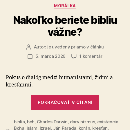
Kategórie
MORÁLKA
Nakoľko beriete bibliu
vážne?
Autor:
je uvedený priamo v článku
Autor
článku
na
5. marca 2026
1 komentár
Dátum
Nakoľko
článku
beriete
bibliu
Pokus o dialóg medzi humanistami, židmi a
vážne?
kresťanmi.
„Nakoľko
POKRAČOVAŤ V ČÍTANÍ
beriete
bibliu
biblia
,
boh
,
Charles Darwin
,
darvinizmus
,
existencia
vážne?“
Boha
,
islam
,
Izrael
,
Ján Parada
,
korán
,
kresťan
,