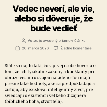
Vedec neverí, ale vie,
alebo si dôveruje, že
bude vedieť
Autor:
je uvedený priamo v článku
Autor
článku
na
20. marca 2026
Žiadne komentáre
Dátum
Vedec
článku
neverí,
ale
Stále sa nájdu takí, čo v prvej osobe hovoria o
vie,
tom, že ich fyzikálne zákony a konštanty pri
alebo
obraze vesmíru svojou naladenosťou majú
si
presne také hodnoty, aké sa pred­po­kla­da­jú a
dôveruje
zisťujú, aby existoval inteligentný život, pre­
že
svied­ča­jú o existencii veľkého dizajnéra
bude
vedieť
(biblického boha, stvoriteľa).