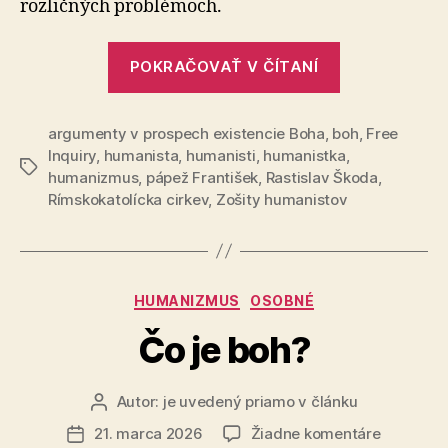
rozličných prob­lé­moch.
„Viera
POKRAČOVAŤ V ČÍTANÍ
z
perspektívy
argumenty v prospech existencie Boha
,
boh
humanistu“
,
Free
Inquiry
,
humanista
,
humanisti
,
humanistka
,
Značky
humanizmus
,
pápež František
,
Rastislav Škoda
,
Rímskokatolícka cirkev
,
Zošity humanistov
Kategórie
HUMANIZMUS
OSOBNÉ
Čo je boh?
Autor:
je uvedený priamo v článku
Autor
článku
na
21. marca 2026
Žiadne komentáre
Dátum