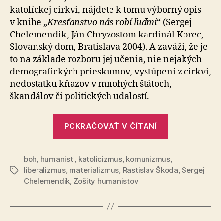
katolíckej cirkvi, nájdete k tomu výborný opis
v knihe „
Kresťanstvo nás robí ľuďmi
“ (Sergej
Chelemendik, Ján Chryzostom kar­di­nál Korec,
Slovanský dom, Bratislava 2004). A zaváži, že je
to na základe rozboru jej učenia, nie nejakých
de­mo­gra­fic­kých prieskumov, vystúpení z cirkvi,
nedostatku kňa­zov v mnohých štátoch,
škandálov či politických udalostí.
„Trefná
POKRAČOVAŤ V ČÍTANÍ
diagnóza“
boh
,
humanisti
,
katolicizmus
,
komunizmus
,
liberalizmus
,
materializmus
,
Rastislav Škoda
,
Sergej
Značky
Chelemendik
,
Zošity humanistov