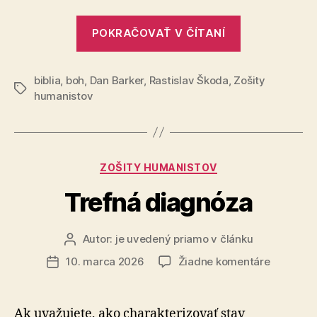
„Vážený
POKRAČOVAŤ V ČÍTANÍ
pán
teológ“
biblia
,
boh
,
Dan Barker
,
Rastislav Škoda
,
Zošity
Značky
humanistov
Kategórie
ZOŠITY HUMANISTOV
Trefná diagnóza
Autor:
je uvedený priamo v článku
Autor
článku
na
10. marca 2026
Žiadne komentáre
Dátum
Trefná
článku
diagnóza
Ak uvažujete, ako charakterizovať stav