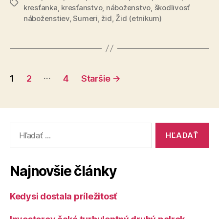
Značky
kresťanka
,
kresťanstvo
,
náboženstvo
,
škodlivosť
náboženstiev
,
Sumeri
,
žid
,
Žid (etnikum)
Stránkovanie
…
1
2
4
Staršie
→
príspevkov
Vyhľadať:
Najnovšie články
Kedysi dostala príležitosť