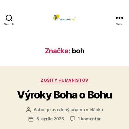
Search
Menu
Humanisti.sk
Značka:
boh
Kategórie
ZOŠITY HUMANISTOV
Výroky Boha o Bohu
Autor:
je uvedený priamo v článku
Autor
článku
na
5. apríla 2026
1 komentár
Dátum
Výroky
článku