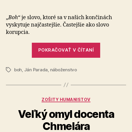
Čo
článku
je
boh?
„
Boh
“ je slovo, ktoré sa v našich končinách
vyskytuje najčastejšie. Častejšie ako slovo
korupcia.
„Čo
POKRAČOVAŤ V ČÍTANÍ
je
boh?“
boh
,
Ján Parada
,
náboženstvo
Značky
Kategórie
ZOŠITY HUMANISTOV
Veľký omyl docenta
Chmelára