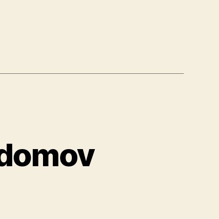
ť
 domov