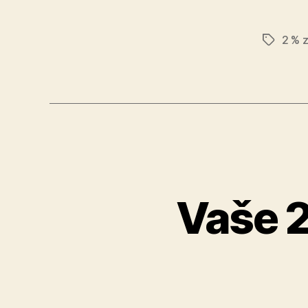
2 % 
Značky
Vaše 