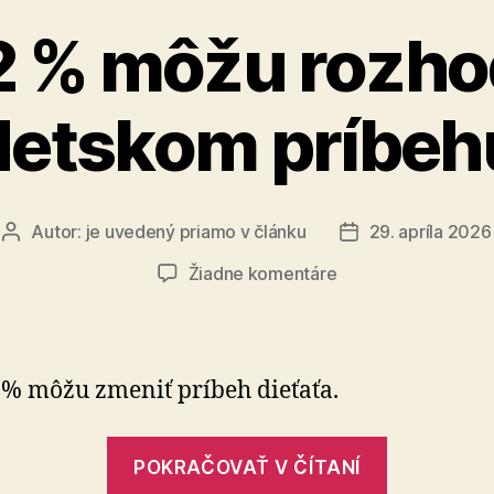
2 % môžu rozho
detskom príbeh
Autor:
je uvedený priamo v článku
29. apríla 2026
Autor
Dátum
článku
článku
na
Žiadne komentáre
Vaše
2
%
môžu
 % môžu zmeniť príbeh dieťaťa.
rozhodnúť
o
„Vaše
detskom
POKRAČOVAŤ V ČÍTANÍ
2
príbehu