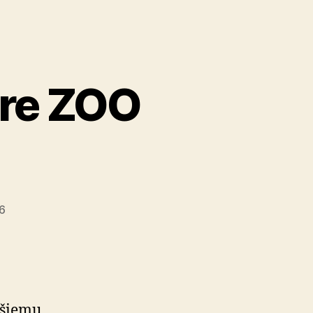
pre ZOO
6
pšiemu.