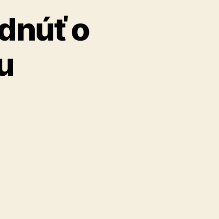
dnúť o
u