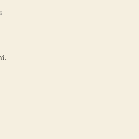
6
i.
e