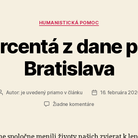
Kategórie
HUMANISTICKÁ POMOC
rcentá z dane 
Bratislava
Autor:
je uvedený priamo v článku
16. februára 202
Autor
Dátum
článku
článku
na
Žiadne komentáre
Dve
percentá
z
dane
e spoločne menili životy našich zvierat k le