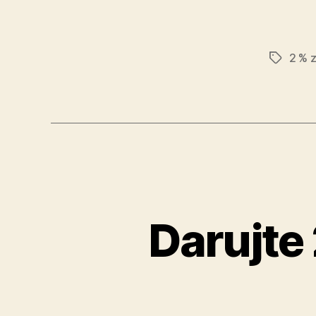
2 % 
Značky
Darujte