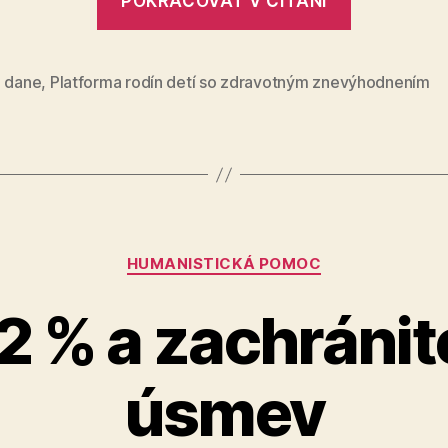
POKRAČOVAŤ V ČÍTANÍ
%?
viete,
komu
tento
z dane
,
Platforma rodín detí so zdravotným znevýhodnením
rok
poputujú
vaše
2
%?“
Kategórie
HUMANISTICKÁ POMOC
 2 % a zachránit
úsmev