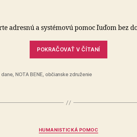
Vaše
2
%
=
te adresnú a systémovú pomoc ľuďom bez do­
bezpečný
domov
„Vaše
POKRAČOVAŤ V ČÍTANÍ
2
%
=
z dane
,
NOTA BENE
,
občianske združenie
bezpečný
domov“
Kategórie
HUMANISTICKÁ POMOC