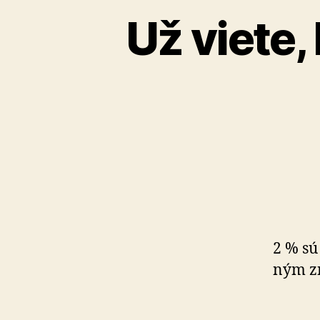
Už viete,
2 % sú
ným z