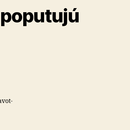
k poputujú
­vot­