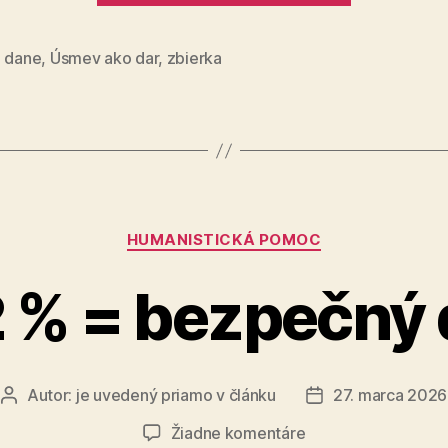
%
môžu
z dane
,
Úsmev ako dar
,
zbierka
rozhodnú
o
detskom
príbehu“
Kategórie
HUMANISTICKÁ POMOC
2 % = bezpečný
Autor:
je uvedený priamo v článku
27. marca 2026
Autor
Dátum
článku
článku
na
Žiadne komentáre