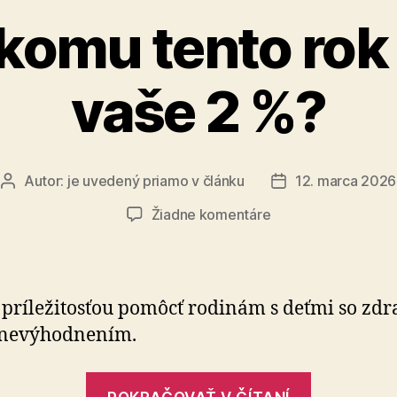
 komu tento ro
vaše 2 %?
Autor:
je uvedený priamo v článku
12. marca 2026
Autor
Dátum
článku
článku
na
Žiadne komentáre
Už
viete,
komu
tento
 príležitosťou pomôcť rodinám s deťmi so zdra
rok
nevýhodnením.
poputujú
vaše
„Už
2