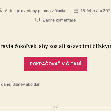
Autor:
je uvedený priamo v článku
16. februára 202
Autor
Dátum
článku
článku
na
Žiadne komentáre
Darujte
2
%
a
pravia čokoľvek, aby zostali so svojimi blízkym
zachránite
detský
„Darujte
úsmev
POKRAČOVAŤ V ČÍTANÍ
2
%
a
z dane
,
Úsmev ako dar
zachránit
detský
úsmev“