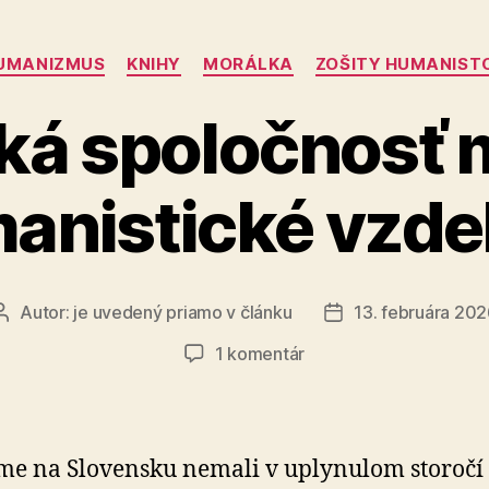
Kategórie
UMANIZMUS
KNIHY
MORÁLKA
ZOŠITY HUMANIST
ká spoločnosť 
anistické vzde
Autor:
je uvedený priamo v článku
13. februára 20
Autor
Dátum
článku
článku
na
1 komentár
Slovenská
spoločnosť
má
nárok
me na Slovensku nemali v uplynulom storočí
na