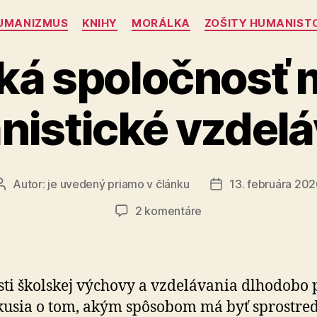
Kategórie
UMANIZMUS
KNIHY
MORÁLKA
ZOŠITY HUMANIST
ká spoločnosť 
istické vzdelá
Autor:
je uvedený priamo v článku
13. februára 20
Autor
Dátum
článku
článku
na
2 komentáre
Slovenská
spoločnosť
má
nárok
sti školskej výchovy a vzdelávania dlhodobo p
na
kusia o tom, akým spôsobom má byť sprostred­
humanistické