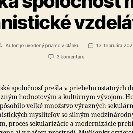
ká spoločnosť 
istické vzdelá
Autor:
je uvedený priamo v článku
13. februára 20
Autor
Dátum
článku
článku
na
3 komentáre
Slovenská
spoločnosť
má
nárok
ská spoločnosť prešla v priebehu os­tat­ných de­
na
razným hodnotovým a kultúrnym vývojom. Ho
humanistické
pôsobilo veľké množstvo výrazných sekulár
vzdelávanie
(2)
istických mysliteľov so silným medzinárod
m, proces sekularizácie a modernizácie preb
zene aj v našom prostredí. Myšlienky osviete