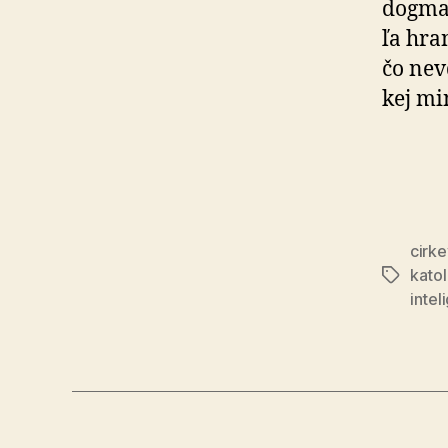
dogmat
ľa hra
čo nev
kej mi
cirke
katol
Značky
intel