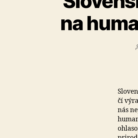
Slovens
na human
Sloven
čí vý
nás ne
human
ohlaso
prirod