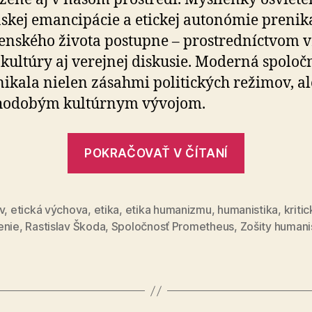
skej emancipácie a etickej autonómie prenika
enského života postupne – prostredníctvom vz
, kultúry aj verejnej diskusie. Moderná spoloč
nikala nielen zásahmi politických režimov, al
hodobým kultúrnym vývojom.
„Slovens
POKRAČOVAŤ V ČÍTANÍ
spoločnos
má
nárok
v
,
etická výchova
,
etika
,
etika humanizmu
,
humanistika
,
kriti
enie
,
Rastislav Škoda
,
Spoločnosť Prometheus
,
Zošity humani
na
humanist
vzdeláva
(2)“