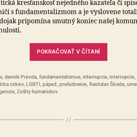
ická kresťanskosť nejedného kazateľa či spi­so­
ničí s fundamentalizmom a je vyslovene total
dojak pripomína smutný koniec našej ko­mu­nis
nulosti.
„Slovens
POKRAČOVAŤ V ČÍTANÍ
nemusí
byť
kresťansk
v
,
denník Pravda
,
fundamentalizmus
,
interrupcia
,
interrupcie
,
ícka cirkev
,
LGBTI
,
pápež
,
preľudnenie
,
Rastislav Škoda
,
ume
igencia
,
Zošity humanistov