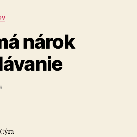
OV
má nárok
lávanie
26
 (tým