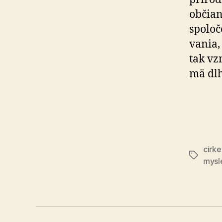
občian
spoloč
va­nia
tak vz
mä dl
cirke
Značky
mysl