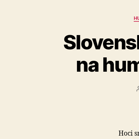
H
Slovens
na hum
Hoci s