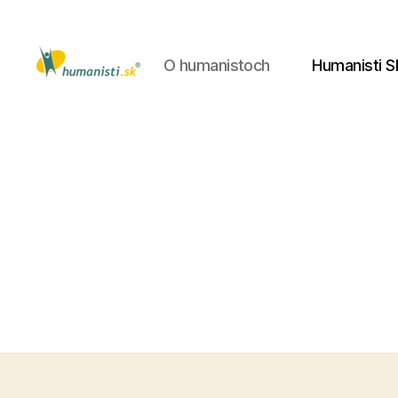
O humanistoch
Humanisti S
Humanisti.sk