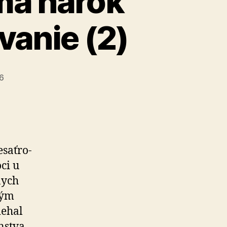
má nárok
vanie (2)
26
sať­ro­
ci u
nych
ným
iehal
nstva,