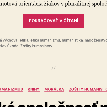
notová orientácia žiakov v pluralitnej spoloč
vzdelávanie
(3)
„Slovens
POKRAČOVAŤ V ČÍTANÍ
spoločnos
má
nárok
ká výchova
,
etika
,
etika humanizmu
,
humanistika
,
náboženstv
islav Škoda
,
Zošity humanistov
na
humanist
vzdeláva
(3)“
Kategórie
UMANIZMUS
KNIHY
MORÁLKA
ZOŠITY HUMANIST