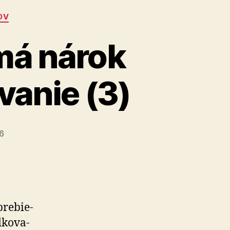
OV
má nárok
vanie (3)
26
re­bie­
ko­va­