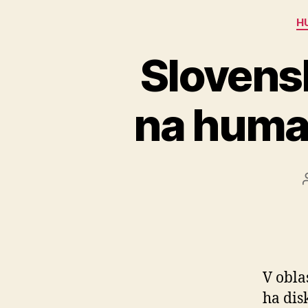
H
Slovens
na human
V obla
ha dis