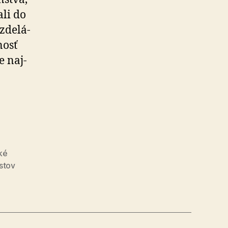
li do
de­lá­
nosť
e naj­
ká
ť
cké
stov
ické
nie