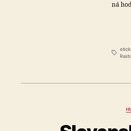
ná hod
etic
Značky
Rast
H