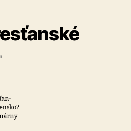
resťanské
26
ťan­
en­sko?
­már­ny