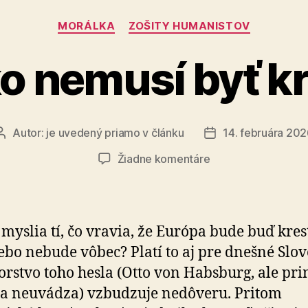
Kategórie
MORÁLKA
ZOŠITY HUMANISTOV
o nemusí byť k
Autor:
je uvedený priamo v článku
14. februára 20
Autor
Dátum
článku
článku
na
Žiadne komentáre
Slovensko
nemusí
byť
kresťanské
 myslia tí, čo vravia, že Európa bude buď kres­
lebo nebude vôbec? Platí to aj pre dnešné Slo­v
orstvo toho hesla (Otto von Habsburg, ale pri
sa neuvádza) vzbudzuje nedôveru. Pritom