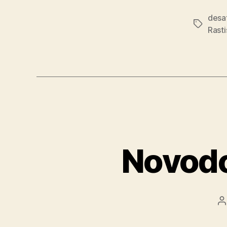
desa
Značky
Rast
Novodo
A
č