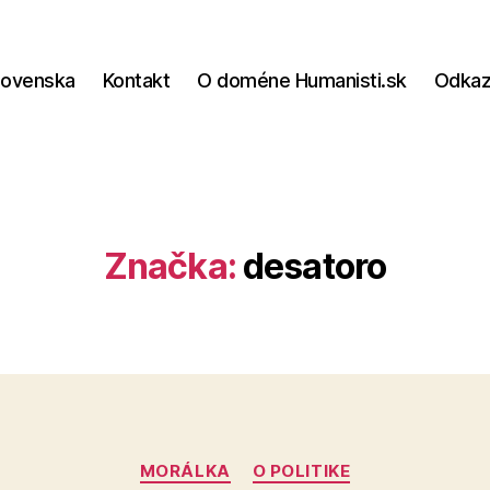
lovenska
Kontakt
O doméne Humanisti.sk
Odka
Značka:
desatoro
Kategórie
MORÁLKA
O POLITIKE