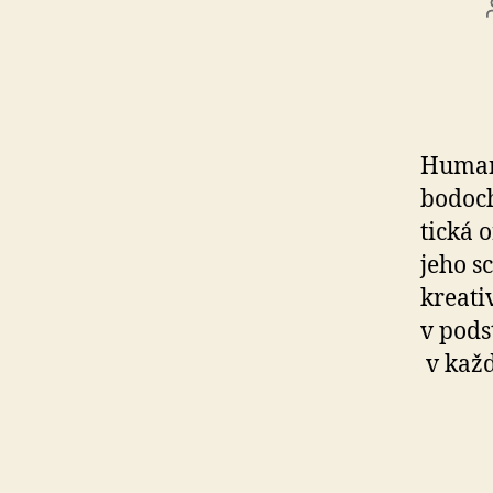
Humani
bodoch
tická 
jeho sc
kre­a­t
v pod­
v kaž­