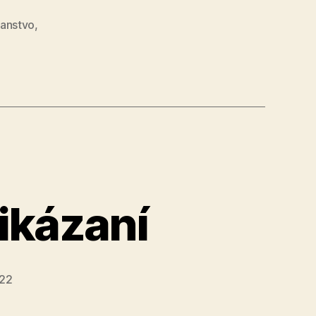
vo“
ťanstvo
,
ikázaní
022