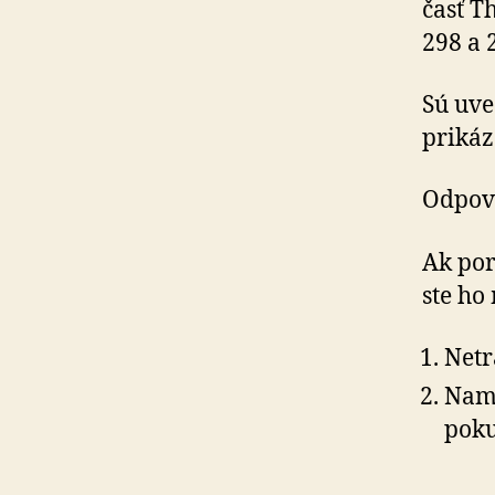
časť T
298 a 
Sú uve
prikáz
Odpove
Ak por
ste ho
Netr
Nami
poku