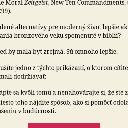
he Moral
Zeitgeist
, New Ten Commandments, 
299).
dené alternatívy pre moderný život lepšie ak
ania bronzového veku spomenuté v biblii?
ď by mala byť zrejmá. Sú omnoho lepšie.
ušíte jedno z týchto prikázaní, o ktorom cítite
 mali dodržiavať:
ápte sa kvôli tomu a nenahovárajte si, že ste z
esto toho nájdite spôsob, ako si pomôcť odol
šeniu v budúcnosti.
„Nové