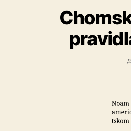
Chomské
pravid
Noam 
americ
tskom 