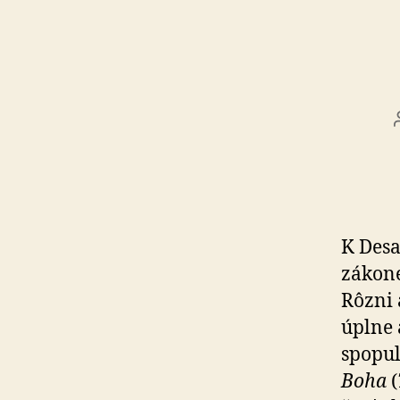
K Desa
zákone
Rôzni 
úplne 
spopul
Boha
(