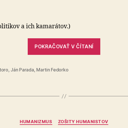
Novodobé
desatoro
prikázaní
olitikov a ich kamarátov.)
„Novodo
POKRAČOVAŤ V ČÍTANÍ
desatoro
prikázaní
toro
,
Ján Parada
,
Martin Fedorko
Kategórie
HUMANIZMUS
ZOŠITY HUMANISTOV