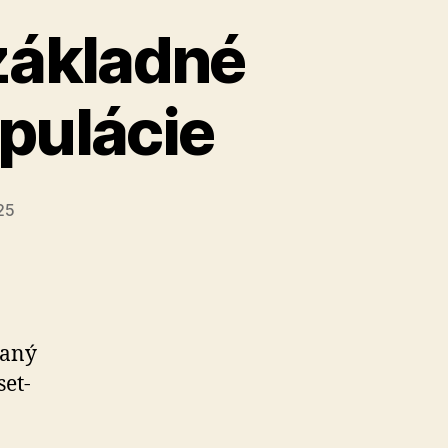
základné
pulácie
25
vaný
set­