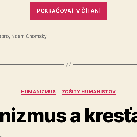
„Chomsk
POKRAČOVAŤ V ČÍTANÍ
Desatoro,
základné
pravidlá
toro
,
Noam Chomsky
masovej
manipulá
Kategórie
HUMANIZMUS
ZOŠITY HUMANISTOV
izmus a kresť