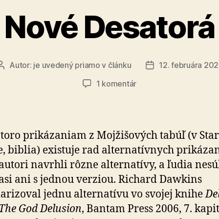
Nové Desatorá
Autor:
je uvedený priamo v článku
12. februára 202
Autor
Dátum
článku
článku
na
1 komentár
Nové
Desatorá
toro prikázaniam z Mojžišových tabúľ (v St
, biblia) existuje rad alternatívnych prikázan
autori navrhli rôzne alternatívy, a ľudia nesú
asi ani s jednou verziou. Richard Dawkins
arizoval jednu alternatívu vo svojej knihe
De
The God Delusion
, Bantam Press 2006, 7. kapit