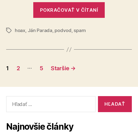
od
„Dostal
Tatrahe
POKRAČOVAŤ V ČÍTANÍ
som
SMS
hoax
,
Ján Parada
,
podvod
,
spam
akože
Značky
od
Tatrahelp“
Stránkovanie
…
1
2
5
Staršie
→
príspevkov
Vyhľadať:
Najnovšie články