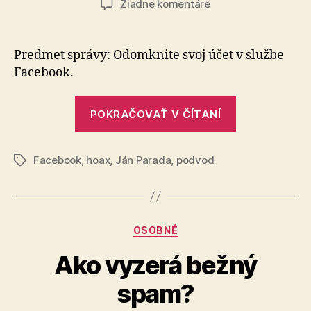
na
Žiadne komentáre
Takmer
by
som
Predmet správy: Odomknite svoj účet v službe
prišiel
Facebook.
o
účet
„Takmer
na
POKRAČOVAŤ V ČÍTANÍ
by
Facebooku
som
Facebook
,
hoax
,
Ján Parada
,
podvod
prišiel
Značky
o
účet
na
Kategórie
OSOBNÉ
Facebooku“
Ako vyzerá bežný
spam?