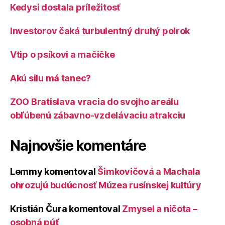
Kedysi dostala príležitosť
Investorov čaká turbulentný druhý polrok
Vtip o psíkovi a mačičke
Akú silu má tanec?
ZOO Bratislava vracia do svojho areálu
obľúbenú zábavno-vzdelávaciu atrakciu
Najnovšie komentáre
Lemmy
komentoval
Šimkovičová a Machala
ohrozujú budúcnosť Múzea rusínskej kultúry
Kristián Čura
komentoval
Zmysel a ničota –
osobná púť