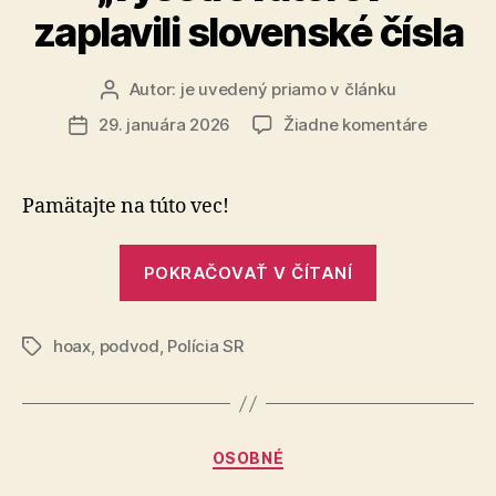
zaplavili slovenské čísla
Autor:
je uvedený priamo v článku
Autor
článku
na
29. januára 2026
Žiadne komentáre
Dátum
Podvodn
článku
telefoná
falošnýc
Pamätajte na túto vec!
„vyšetro
zaplavili
„Podvodné
slovensk
POKRAČOVAŤ V ČÍTANÍ
telefonáty
čísla
falošných
hoax
,
podvod
,
Polícia SR
„vyšetrovate
Značky
zaplavili
slovenské
čísla“
Kategórie
OSOBNÉ