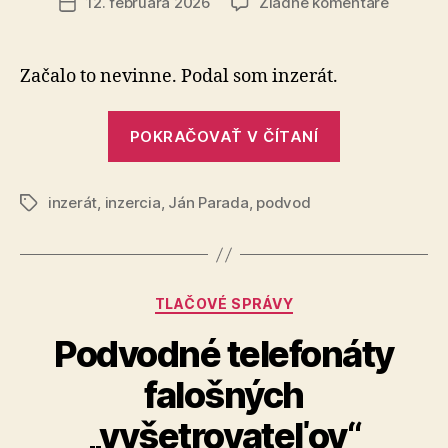
na
12. februára 2026
Žiadne komentáre
Dátum
Dávajte
článku
si
pozor
Začalo to nevinne. Podal som inzerát.
na
podvodn
„Dávajte
POKRAČOVAŤ V ČÍTANÍ
si
pozor
inzerát
,
inzercia
,
Ján Parada
,
podvod
na
Značky
podvodníko
Kategórie
TLAČOVÉ SPRÁVY
Podvodné telefonáty
falošných
„vyšetrovateľov“