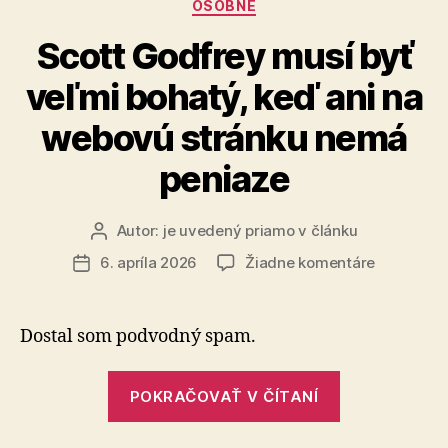
Kategórie
OSOBNÉ
Scott Godfrey musí byť
veľmi bohatý, keď ani na
webovú stránku nemá
peniaze
Autor:
je uvedený priamo v článku
Autor
článku
na
6. apríla 2026
Žiadne komentáre
Dátum
Scott
článku
Godfrey
musí
Dostal som podvodný spam.
byť
veľmi
„Scott
bohatý,
POKRAČOVAŤ V ČÍTANÍ
Godfrey
keď
musí
ani