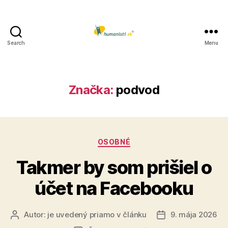
Search
Menu
Humanisti.sk
Značka:
podvod
Kategórie
OSOBNÉ
Takmer by som prišiel o
účet na Facebooku
Autor:
je uvedený priamo v článku
9. mája 2026
Autor
Dátum
článku
článku