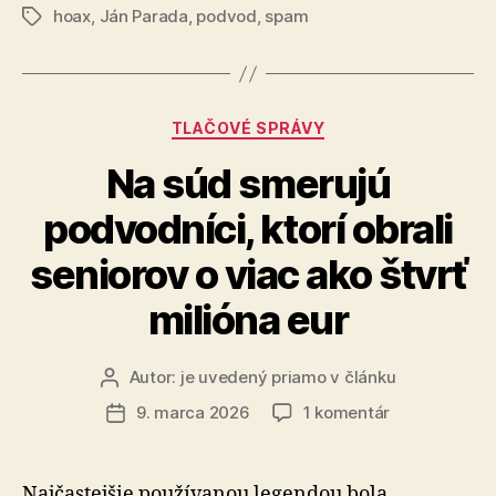
na
hoax
,
Ján Parada
,
podvod
,
spam
byť
Značky
webovú
veľmi
stránku
bohatý,
nemá
keď
peniaze
Kategórie
TLAČOVÉ SPRÁVY
ani
na
Na súd smerujú
webovú
podvodníci, ktorí obrali
stránku
nemá
seniorov o viac ako štvrť
peniaze“
milióna eur
Autor:
je uvedený priamo v článku
Autor
článku
na
9. marca 2026
1 komentár
Dátum
Na
článku
súd
smerujú
Najčastejšie používanou legendou bola