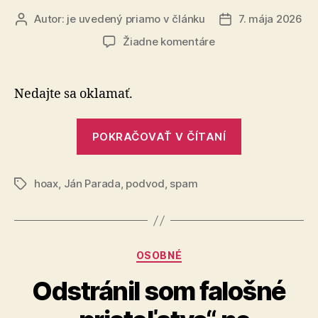
Autor:
je uvedený priamo v článku
7. mája 2026
Autor
Dátum
článku
článku
na
Žiadne komentáre
Ako
vyzerá
bežný
Nedajte sa oklamať.
spam?
„Ako
POKRAČOVAŤ V ČÍTANÍ
vyzerá
bežný
hoax
,
Ján Parada
,
podvod
,
spam
spam?“
Značky
Kategórie
OSOBNÉ
Odstránil som falošné