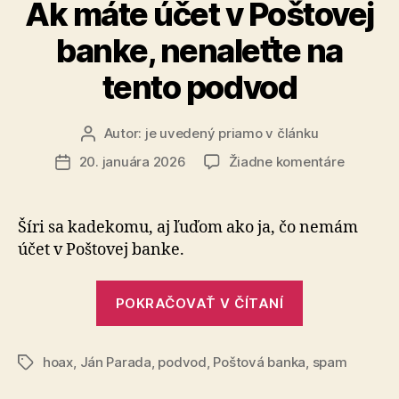
Ak máte účet v Poštovej
banke, nenaleťte na
tento podvod
Autor:
je uvedený priamo v článku
Autor
článku
na
20. januára 2026
Žiadne komentáre
Dátum
Ak
článku
máte
účet
Šíri sa kadekomu, aj ľuďom ako ja, čo nemám
v
účet v Poš­to­vej banke.
Poštovej
banke,
„Ak
nenaleťt
POKRAČOVAŤ V ČÍTANÍ
máte
na
tento
účet
podvod
hoax
,
Ján Parada
,
podvod
,
Poštová banka
v
,
spam
Značky
Poštovej