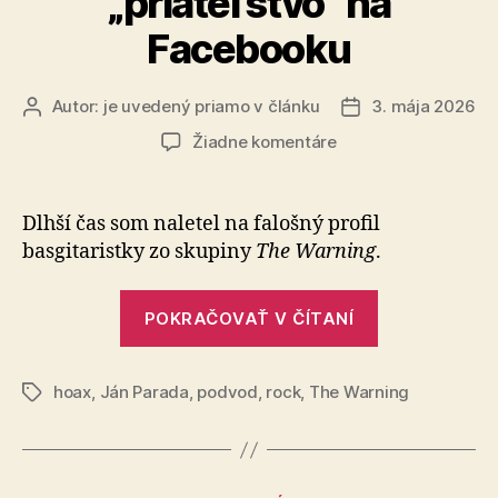
„priateľstvo“ na
Facebooku
Autor:
je uvedený priamo v článku
3. mája 2026
Autor
Dátum
článku
článku
na
Žiadne komentáre
Odstránil
som
falošné
Dlhší čas som naletel na falošný profil
„priateľstvo“
basgitaristky zo sku­pi­ny
The Warning
.
na
Facebooku
„Odstránil
POKRAČOVAŤ V ČÍTANÍ
som
falošné
hoax
,
Ján Parada
,
podvod
,
rock
,
The Warning
„priateľstvo“
Značky
na
Facebooku“