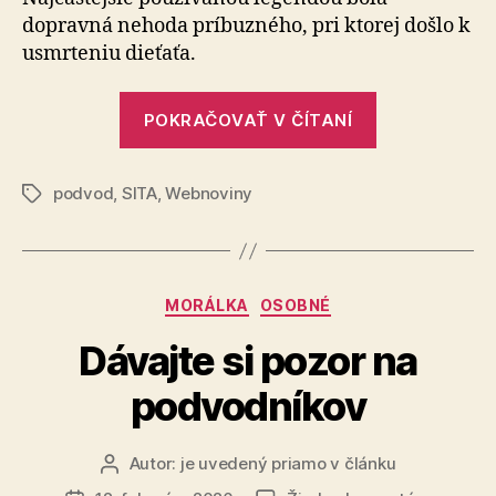
podvodníci,
dopravná nehoda príbuzného, pri ktorej došlo k
ktorí
usmrteniu dieťaťa.
obrali
seniorov
„Na
o
POKRAČOVAŤ V ČÍTANÍ
súd
viac
ako
smerujú
štvrť
podvod
,
SITA
,
Webnoviny
podvodníci,
Značky
milióna
ktorí
eur
obrali
seniorov
Kategórie
MORÁLKA
OSOBNÉ
o
viac
Dávajte si pozor na
ako
podvodníkov
štvrť
milióna
eur“
Autor:
je uvedený priamo v článku
Autor
článku