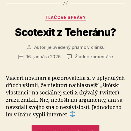
banke,
nenaleťte
Kategórie
TLAČOVÉ SPRÁVY
na
tento
Scotexit z Teheránu?
podvod“
Autor:
je uvedený priamo v článku
Autor
článku
na
16. januára 2026
Žiadne komentáre
Dátum
Scotexit
článku
z
Teherán
Viacerí novinári a pozorovatelia si v uplynulých
dňoch všimli, že niektorí najhlasnejší „škótski
vlastenci“ na so­ciál­nej sieti X (bývalý Twitter)
zrazu zmĺkli. Nie, nedošli im argumenty, ani sa
nevzdali svojho sna o nezávislosti. Jednoducho
im v Iráne vypli internet.
„Scotexit