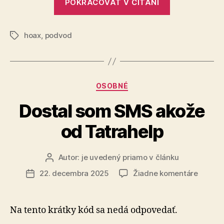
POKRAČOVAŤ V ČÍTANÍ
z
Teheránu?“
hoax
,
podvod
Značky
Kategórie
OSOBNÉ
Dostal som SMS akože
od Tatrahelp
Autor:
je uvedený priamo v článku
Autor
článku
na
22. decembra 2025
Žiadne komentáre
Dátum
Dostal
článku
som
SMS
Na tento krátky kód sa nedá odpovedať.
akože