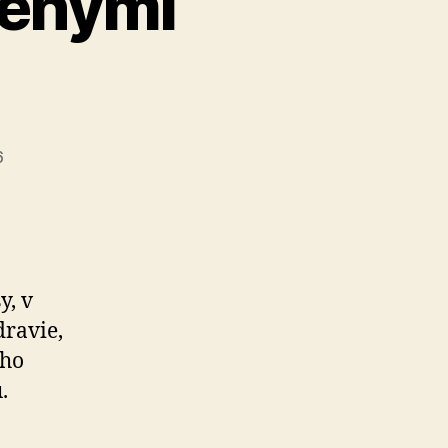
renými
6
y, v
dravie,
eho
.