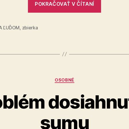
POKRAČOVAŤ V ČÍTANÍ
niesť
zápasy,
ktoré
IA ĽUĎOM
,
zbierka
sa
odohráva
za
zatvoren
dverami“
Kategórie
OSOBNÉ
blém dosiahnuť
sumu