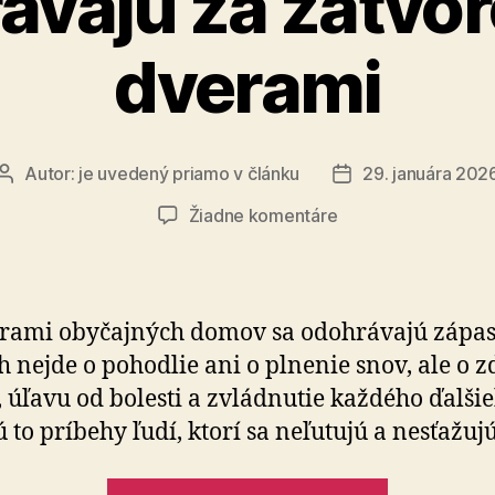
ávajú za zatvo
dverami
Autor:
je uvedený priamo v článku
29. januára 202
Autor
Dátum
článku
článku
na
Žiadne komentáre
Pomôžte
niesť
zápasy,
ktoré
rami obyčajných domov sa odohrávajú zápas
sa
ch nejde o pohodlie ani o plnenie snov, ale o z
odohrávajú
 úľavu od bolesti a zvládnutie každého ďalši
za
zatvorenými
ú to príbehy ľudí, ktorí sa neľutujú a nesťažujú
dverami
„Pomôžte