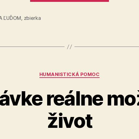
ktorý
dáva
IA ĽUĎOM
,
zbierka
deťom
príležitos
uspieť“
Kategórie
HUMANISTICKÁ POMOC
ávke reálne mo
život