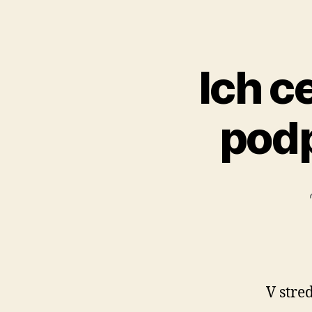
Ich c
podp
V stre