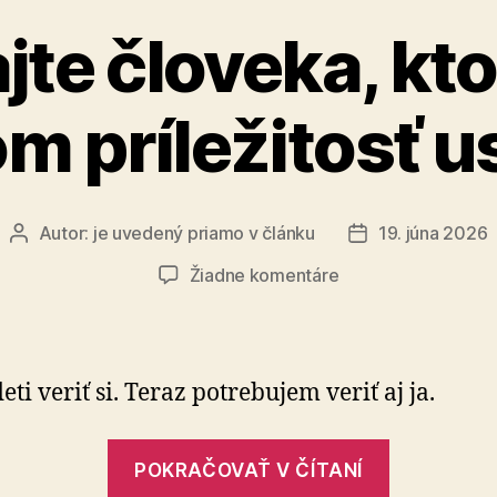
te človeka, kt
m príležitosť u
Autor:
je uvedený priamo v článku
19. júna 2026
Autor
Dátum
článku
článku
na
Žiadne komentáre
Spoznajte
človeka,
ktorý
dáva
ti veriť si. Teraz potrebujem veriť aj ja.
deťom
príležitosť
„Spoznajt
uspieť
POKRAČOVAŤ V ČÍTANÍ
človeka,