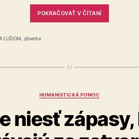
vaša
„Ich
podpora
POKRAČOVAŤ V ČÍTANÍ
cesta
ju
môže
je
uľahčiť
náročná
IA ĽUĎOM
,
zbierka
–
vaša
podpora
ju
môže
Kategórie
uľahčiť“
HUMANISTICKÁ POMOC
 niesť zápasy, 