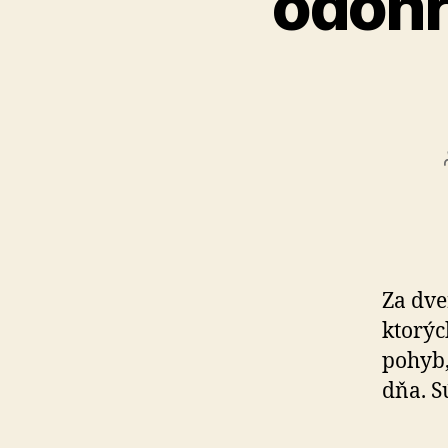
odohr
Za dve
kto­rý
pohyb,
dňa. S