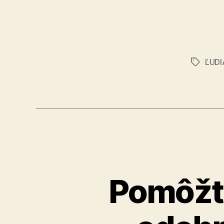
ĽUD
Značky
Pomôžte