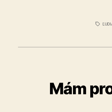
ĽUD
Značky
Mám pro