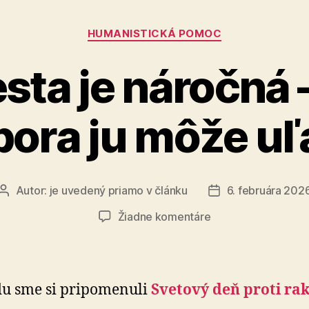
Kategórie
HUMANISTICKÁ POMOC
esta je náročná 
ora ju môže uľ
Autor:
je uvedený priamo v článku
6. februára 202
Autor
Dátum
článku
článku
na
Žiadne komentáre
Ich
cesta
je
náročná
du sme si pripomenuli
Svetový deň proti ra­k
–