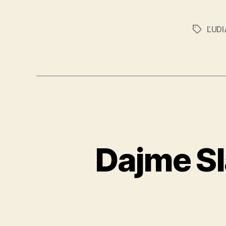
ĽUD
Značky
Dajme Sl