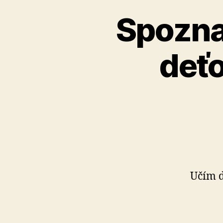
Spoznaj
deťo
Učím de