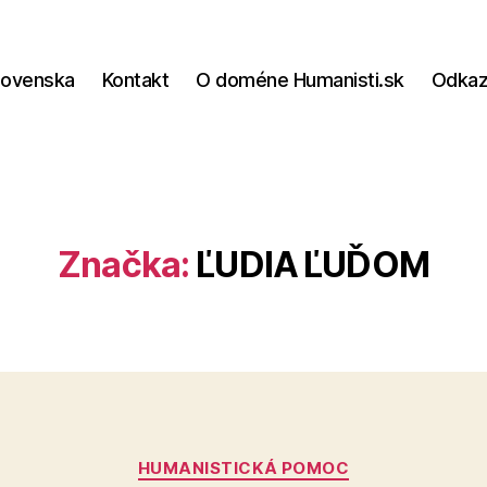
lovenska
Kontakt
O doméne Humanisti.sk
Odka
Značka:
ĽUDIA ĽUĎOM
Kategórie
HUMANISTICKÁ POMOC