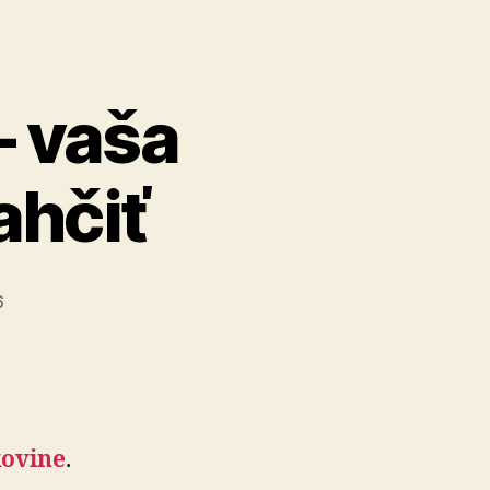
– vaša
ahčiť
6
o­vi­ne
.