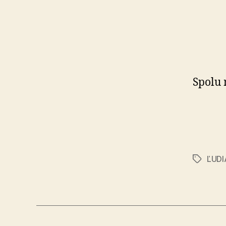
Spolu 
ĽUD
Značky