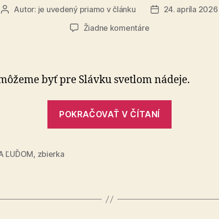
Autor:
je uvedený priamo v článku
24. apríla 2026
Autor
Dátum
článku
článku
na
Žiadne komentáre
Dajme
Slávke
reálne
možnosti
môžeme byť pre Slávku svetlom nádeje.
na
život
„Dajme
POKRAČOVAŤ V ČÍTANÍ
Slávke
reálne
možnosti
IA ĽUĎOM
,
zbierka
na
život“