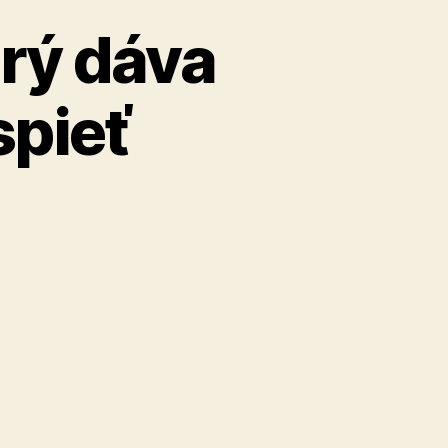
orý dáva
spieť
e