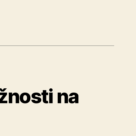
ť
žnosti na