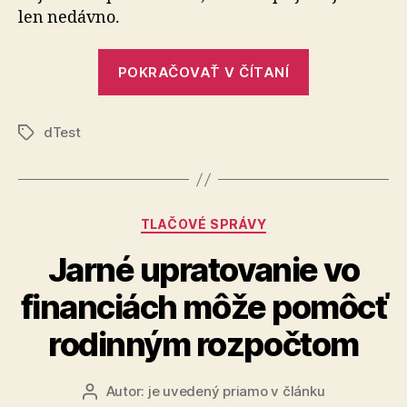
sľuboval
len nedávno.
viac
bielkovín
„Kvinoa.
a
POKRAČOVAŤ V ČÍTANÍ
Celý
vlákniny,
než
rad
aká
dTest
výrobkov
Značky
bola
sľuboval
realita
viac
bielkovín
Kategórie
TLAČOVÉ SPRÁVY
a
vlákniny,
Jarné upratovanie vo
než
financiách môže pomôcť
aká
bola
rodinným rozpočtom
realita“
Autor:
je uvedený priamo v článku
Autor