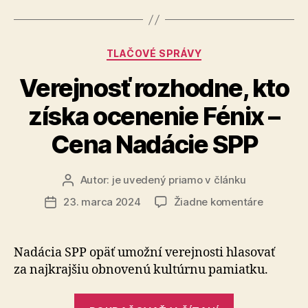
a
tiene
spojí
Kategórie
TLAČOVÉ SPRÁVY
tvorbu
dvoch
Verejnosť rozhodne, kto
autoriek“
získa ocenenie Fénix –
Cena Nadácie SPP
Autor:
je uvedený priamo v článku
Autor
článku
na
23. marca 2024
Žiadne komentáre
Dátum
Verejnos
článku
rozhodne
kto
Nadácia SPP opäť umožní verejnosti hlasovať
získa
za najkrajšiu obnovenú kultúrnu pamiatku.
ocenenie
Fénix
„Verejnosť
–