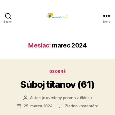
Search
Menu
Humanisti.sk
Mesiac:
marec 2024
Kategórie
OSOBNÉ
Súboj titanov (61)
Autor:
je uvedený priamo v článku
Autor
článku
na
25. marca 2024
Žiadne komentáre
Dátum
Súboj
článku