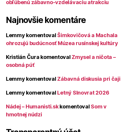
obľúbenú zábavno-vzdelávaciu atrakciu
Najnovšie komentáre
Lemmy
komentoval
Šimkovičová a Machala
ohrozujú budúcnosť Múzea rusínskej kultúry
Kristián Čura
komentoval
Zmysel a ničota –
osobná púť
Lemmy
komentoval
Zábavná diskusia pri čaji
Lemmy
komentoval
Letný Slnovrat 2026
Nádej – Humanisti.sk
komentoval
Som v
hmotnej núdzi