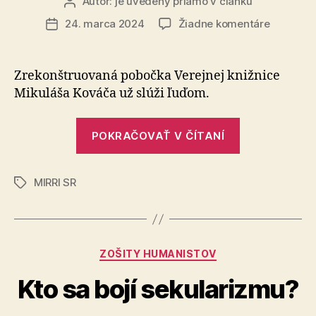
Autor:
je uvedený priamo v článku
Autor
článku
na
24. marca 2024
Žiadne komentáre
Dátum
Eurofond
článku
pomáhaj
obnovov
Zrekonštruovaná pobočka Verejnej knižnice
kultúrne
Mikuláša Kováča už slúži ľuďom.
inštitúcie
„Eurofondy
POKRAČOVAŤ V ČÍTANÍ
pomáhajú
obnovovať
MIRRI SR
kultúrne
Značky
inštitúcie“
Kategórie
ZOŠITY HUMANISTOV
Kto sa bojí sekularizmu?