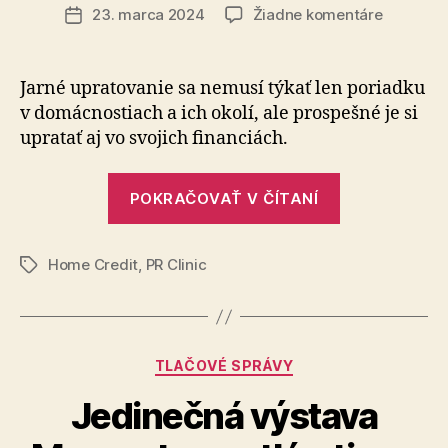
článku
na
23. marca 2024
Žiadne komentáre
Dátum
Jarné
článku
upratova
vo
Jarné upratovanie sa nemusí týkať len poriadku
financiá
v do­mác­nostiach a ich okolí, ale prospešné je si
môže
upratať aj vo svo­jich fi­nan­ciách.
pomôcť
rodinný
„Jarné
rozpočt
POKRAČOVAŤ V ČÍTANÍ
upratovanie
vo
Home Credit
,
PR Clinic
financiách
Značky
môže
pomôcť
rodinným
Kategórie
TLAČOVÉ SPRÁVY
rozpočtom“
Jedinečná výstava