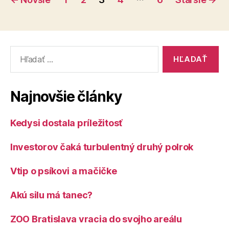
príspevkov
Vyhľadať:
Najnovšie články
Kedysi dostala príležitosť
Investorov čaká turbulentný druhý polrok
Vtip o psíkovi a mačičke
Akú silu má tanec?
ZOO Bratislava vracia do svojho areálu