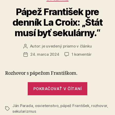
Pápež František pre
denník La Croix: „Štát
musí byť sekulárny.“
Autor:
je uvedený priamo v článku
Autor
článku
na
24. marca 2024
1 komentár
Dátum
Pápež
článku
František
pre
Rozhovor s pápežom Františkom.
denník
La
„Pápež
Croix:
POKRAČOVAŤ V ČÍTANÍ
František
„Štát
pre
musí
byť
Ján Parada
,
osvietenstvo
,
pápež František
denník
,
rozhovor
,
Značky
sekulárny.“
sekularizmus
La