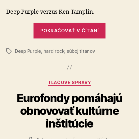
titanov
(61)
Deep Purple verzus Ken Tamplin.
„Súboj
POKRAČOVAŤ V ČÍTANÍ
titanov
(61)“
Deep Purple
,
hard rock
,
súboj titanov
Značky
Kategórie
TLAČOVÉ SPRÁVY
Eurofondy pomáhajú
obnovovať kultúrne
inštitúcie