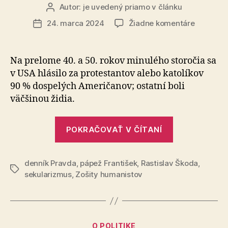
Autor:
je uvedený priamo v článku
Autor
článku
na
24. marca 2024
Žiadne komentáre
Dátum
Kto
článku
sa
bojí
Na prelome 40. a 50. rokov minulého storočia sa
sekulari
v USA hlá­si­lo za pro­testantov alebo ka­to­lí­kov
90 % dospe­lých Ame­ri­ča­nov; ostatní boli
väčšinou židia.
„Kto
POKRAČOVAŤ V ČÍTANÍ
sa
bojí
denník Pravda
,
pápež František
,
Rastislav Škoda
sekularizmu
,
Značky
sekularizmus
,
Zošity humanistov
Kategórie
O POLITIKE