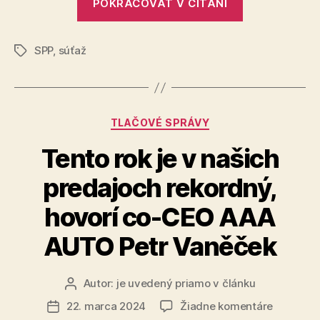
POKRAČOVAŤ V ČÍTANÍ
rozhodne,
Cena
Nadácie
kto
SPP
SPP
,
súťaž
získa
Značky
ocenenie
Fénix
–
Kategórie
TLAČOVÉ SPRÁVY
Cena
Nadácie
Tento rok je v našich
SPP“
predajoch rekordný,
hovorí co-CEO AAA
AUTO Petr Vaněček
Autor:
je uvedený priamo v článku
Autor
článku
na
22. marca 2024
Žiadne komentáre
Dátum