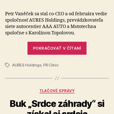
Tento
článku
rok
je
Petr Vaněček sa stal co-CEO a od februára vedie
v
spoločnosť AURES Holdings, prevádzkovateľa
našich
siete autocentier AAA AUTO a Mototechna
predajoc
spoločne s Karolínou Topolovou.
rekordný,
hovorí
„Tento
co-
POKRAČOVAŤ V ČÍTANÍ
CEO
rok
AAA
je
AUTO
AURES Holdings
,
PR Clinic
v
Značky
Petr
našich
Vaněček
predajoch
rekordný,
Kategórie
TLAČOVÉ SPRÁVY
hovorí
co-
Buk „Srdce záhrady“ si
CEO
získal aj srdcia
AAA