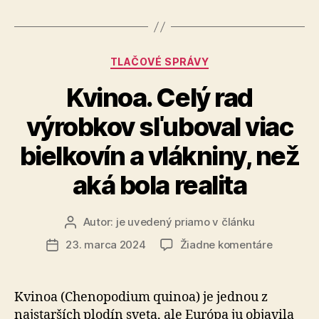
Croix:
„Štát
musí
Kategórie
TLAČOVÉ SPRÁVY
byť
Kvinoa. Celý rad
sekulárny.““
výrobkov sľuboval viac
bielkovín a vlákniny, než
aká bola realita
Autor:
je uvedený priamo v článku
Autor
článku
na
23. marca 2024
Žiadne komentáre
Dátum
Kvinoa.
článku
Celý
rad
Kvinoa (Chenopodium quinoa) je jednou z
výrobkov
najstarších plodín sveta, ale Európa ju objavila