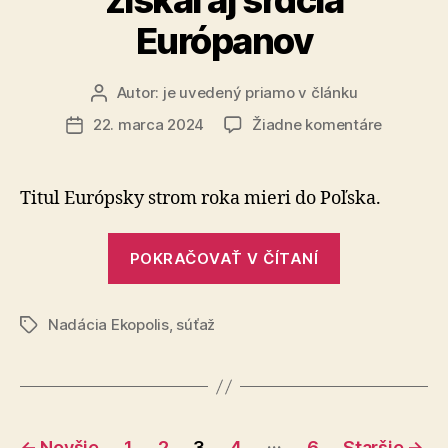
AUTO
Európanov
Petr
Vaněček“
Autor:
je uvedený priamo v článku
Autor
článku
na
22. marca 2024
Žiadne komentáre
Dátum
Buk
článku
„Srdce
záhrady“
Titul Európsky strom roka mieri do Poľska.
si
získal
„Buk
aj
POKRAČOVAŤ V ČÍTANÍ
„Srdce
srdcia
záhrady“
Európan
Nadácia Ekopolis
,
súťaž
si
Značky
získal
aj
srdcia
Stránkovanie
Európanov“
…
←
Novšie
1
2
3
4
6
Staršie
→