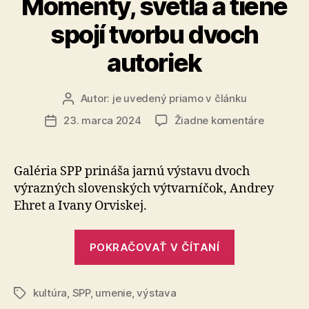
Momenty, svetlá a tiene
spojí tvorbu dvoch
autoriek
Autor:
je uvedený priamo v článku
Autor
článku
na
23. marca 2024
Žiadne komentáre
Dátum
Jedineč
článku
výstava
Momenty
Galéria SPP prináša jarnú výstavu dvoch
svetlá
výrazných slovenských výtvarníčok, Andrey
a
Ehret a Ivany Orviskej.
tiene
spojí
„Jedinečná
tvorbu
POKRAČOVAŤ V ČÍTANÍ
výstava
dvoch
autoriek
Momenty,
kultúra
,
SPP
,
umenie
,
výstava
svetlá
Značky