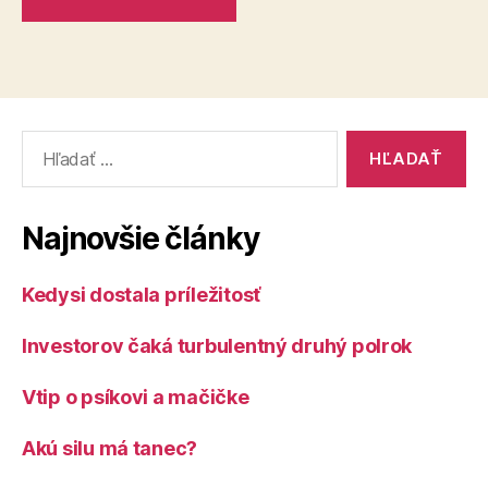
Vyhľadať:
Najnovšie články
Kedysi dostala príležitosť
Investorov čaká turbulentný druhý polrok
Vtip o psíkovi a mačičke
Akú silu má tanec?