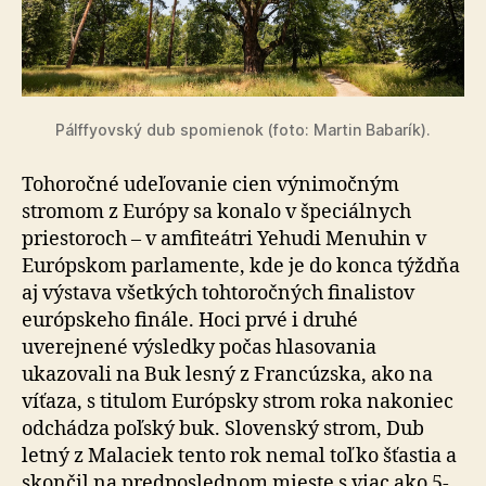
Pálffyovský dub spomienok (foto: Martin Babarík).
Tohoročné udeľovanie cien výnimočným
stromom z Európy sa konalo v špeciálnych
priestoroch – v amfiteátri Yehudi Menuhin v
Európskom parlamente, kde je do konca týždňa
aj výstava všetkých tohtoročných finalistov
európskeho finále. Hoci prvé i druhé
uverejnené výsledky počas hlasovania
ukazovali na Buk lesný z Francúzska, ako na
víťaza, s titulom Európsky strom roka nakoniec
odchádza poľský buk. Slovenský strom, Dub
letný z Malaciek tento rok nemal toľko šťastia a
skončil na predposlednom mieste s viac ako 5-