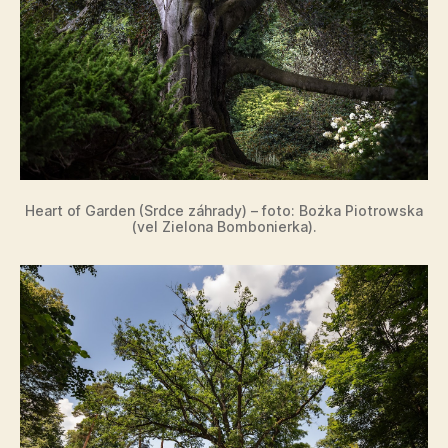
Heart of Garden (Srdce záhrady) – foto: Bożka Piotrowska
(vel Zielona Bombonierka).