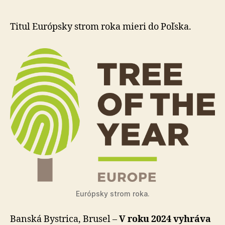
záhrady“
si
získal
Titul Európsky strom roka mieri do Poľska.
aj
srdcia
Európan
Európsky strom roka.
Banská Bystrica, Brusel –
V roku 2024 vyhráva