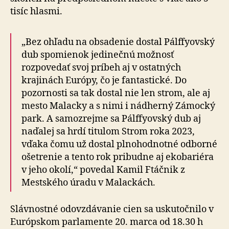
tisíc hlasmi.
„Bez ohľadu na obsadenie dostal Pálffyovský
dub spomienok jedinečnú možnosť
rozpovedať svoj príbeh aj v ostatných
krajinách Európy, čo je fantastické. Do
pozornosti sa tak dostal nie len strom, ale aj
mesto Malacky a s nimi i nádherný Zámocký
park. A samozrejme sa Pálffyovský dub aj
naďalej sa hrdí titulom Strom roka 2023,
vďaka čomu už dostal plnohodnotné odborné
ošetrenie a tento rok pribudne aj ekobariéra
v jeho okolí,“ povedal Kamil Ftáčnik z
Mestského úradu v Malackách.
Slávnostné odovzdávanie cien sa uskutočnilo v
Európskom parlamente 20. marca od 18.30 h