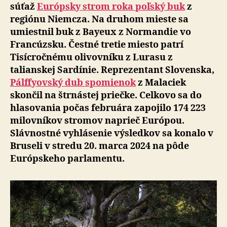
súťaž
Európsky strom roka poľský buk
z
regiónu Niemcza. Na druhom mieste sa
umiestnil buk z Bayeux z Normandie vo
Francúzsku. Čestné tretie miesto patrí
Tisícročnému olivovníku z Lurasu z
talianskej Sardínie. Reprezentant Slovenska,
Pálffyovský dub spomienok
z Malaciek
skončil na štrnástej priečke. Celkovo sa do
hlasovania počas februára zapojilo 174 223
milovníkov stromov naprieč Európou.
Slávnostné vyhlásenie výsledkov sa konalo v
Bruseli v stredu 20. marca 2024 na pôde
Európskeho parlamentu.