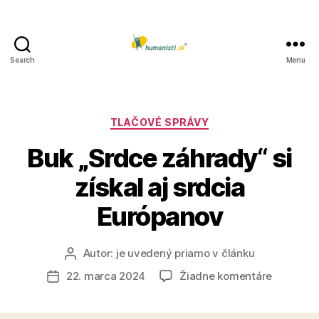
Search
Menu
Humanisti.sk
Kategórie
TLAČOVÉ SPRÁVY
Buk „Srdce záhrady“ si
získal aj srdcia
Európanov
Autor:
je uvedený priamo v článku
Autor
článku
na
22. marca 2024
Žiadne komentáre
Dátum
Buk
článku
„Srdce