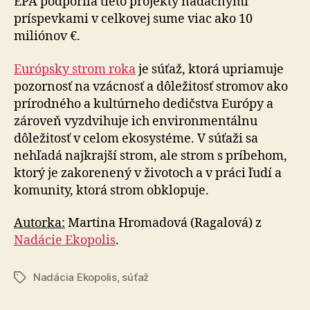
EPA podporila tieto projekty nadačnými
príspevkami v celkovej sume viac ako 10
miliónov €.
Európsky strom roka
je súťaž, ktorá upriamuje
pozornosť na vzácnosť a dôležitosť stromov ako
prírodného a kultúrneho dedičstva Európy a
zároveň vyzdvihuje ich environmentálnu
dôležitosť v celom ekosystéme. V súťaži sa
nehľadá najkrajší strom, ale strom s príbehom,
ktorý je zakorenený v životoch a v práci ľudí a
komunity, ktorá strom obklopuje.
Autorka:
Martina Hromadová (Ragalová) z
Nadácie Ekopolis
.
Nadácia Ekopolis
,
súťaž
Značky