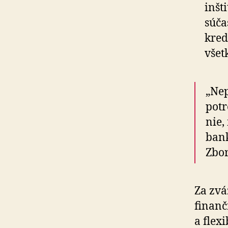
inšt
súča
kred
všet
„Nep
potr
nie,
bank
Zbor
Za zvá
finanč
a flexi