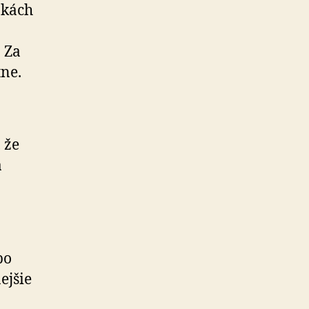
nkách
. Za
tne.
 že
a
bo
ejšie