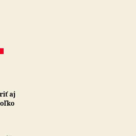
iť aj
koľko