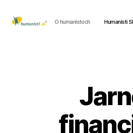
O humanistoch
Humanisti S
Humanisti.sk
Jarn
finan