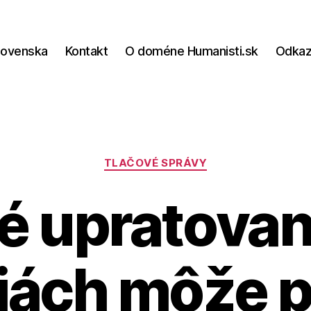
lovenska
Kontakt
O doméne Humanisti.sk
Odka
Kategórie
TLAČOVÉ SPRÁVY
é upratovan
ciách môže 