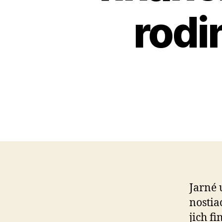
rod
Jarné 
nostiac
jich fi