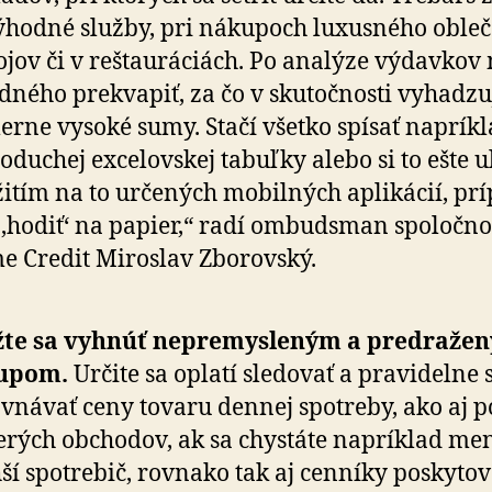
hodné služby, pri nákupoch luxusného obleč
jov či v reštauráciách. Po analýze výdavkov
dného prekvapiť, za čo v skutočnosti vyhadzu
rne vysoké sumy. Stačí všetko spísať napríkl
no­du­chej excelovskej tabuľky alebo si to ešte u
itím na to určených mobilných aplikácií, pr
o ‚hodiť‘ na papier,“ radí ombudsman spo­ločno
 Credit Miroslav Zborovský.
žte sa vyhnúť nepremysleným a predraže
upom.
Určite sa oplatí sledovať a pra­vi­delne s
vnávať ceny tovaru dennej spotreby, ako aj 
erých obchodov, ak sa chystáte napríklad men
ší spotrebič, rovnako tak aj cenníky posky­to­va