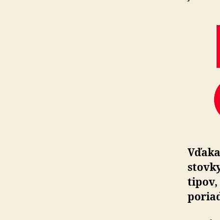
Vďaka 
stovky
tipov,
poriad