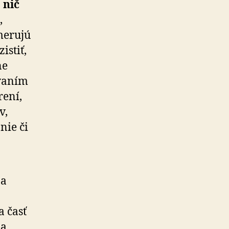
 nič
,
merujú
istiť,
ne
ývaním
rení,
v,
nie či
za
a časť
za