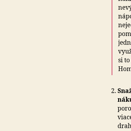
nevý
nápo
neje
pome
jed­
využ
si t
Home
Sna
nák
poro
viac
drah