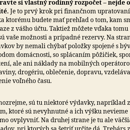
ravte si vlastný rodinný rozpočet – nejde o
ité.
Je to prvý krok pri fi­nan­čnom upratovaní
a ktorému budete mať prehľad o tom, kam s
aze z vášho účtu. Taktiež môžete vďaka tomu z
sú vaše možnosti a prí­pad­né rezervy. Na stra
vkov by nemali chýbať položky spojené s b
odom domácnosti, so splá­ca­ním pôžičiek, spo
tení, ale ani náklady na mo­bil­ných operátoro
aviny, drogériu, oblečenie, dopravu, vzdeláva
enie voľného času.
ozrejme, sú tu niektoré výdavky, napríklad 
m, ktoré sú ne­vyhnutné a ich výšku nevieme
mo ovplyvniť. Na druhej strane je tu ale väčši
adov, pri ktorých sa šetriť určite dá. Trebárs 