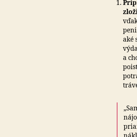
Prip
zlož
vďak
peni
aké 
výda
a ch
pois
potr
tráv
„Sam
nájo
pria
nákl