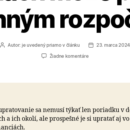
inným rozpo
Autor:
je uvedený priamo v článku
23. marca 202
Autor
Dátum
článku
článku
na
Žiadne komentáre
Jarné
upratovanie
vo
financiách
môže
pomôcť
rodinným
upratovanie sa nemusí týkať len poriadku v d
rozpočtom
h a ich okolí, ale prospešné je si upratať aj vo
­nan­ciách.