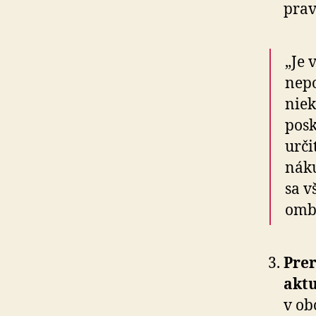
pra­v
„Je 
nepo
niek
posk
urči
nák
sa v
omb
Prer
aktu
v ob