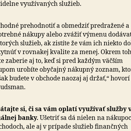
i­delne vy­u­ží­va­ných služieb.
vhodné prehodnotiť a obmedziť predražené a
trebné nákupy alebo zvážiť výmenu dodáva
torých služieb, ak zistíte že vám ich niekto d
ytnúť v rovnakej kvalite za menej. Okrem toh
te zaberie aj to, keď si pred každým väčším
upom urobíte obyčajný nákupný zoznam, kt
šak budete v obchode naozaj aj držať,“ hovorí
udsman.
átajte si, či sa vám oplatí využívať služby 
álnej banky.
Ušetriť sa dá nielen na nákupo
cho­doch, ale aj v prípade služieb finančných