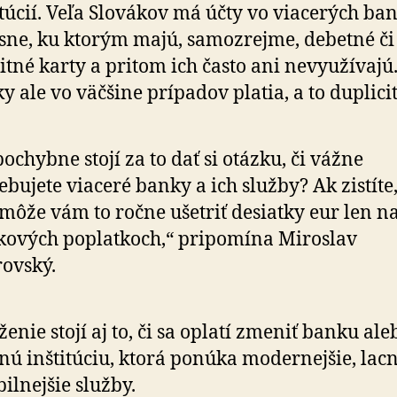
itúcií. Veľa Slovákov má účty vo viacerých ba
sne, ku ktorým majú, samozrejme, debetné či
itné karty a pritom ich často ani nevyužívajú
ky ale vo väčšine prípadov platia, a to duplici
ochybne stojí za to dať si otázku, či vážne
ebujete viaceré banky a ich služby? Ak zistíte,
 môže vám to ročne ušetriť desiatky eur len n
ových poplatkoch,“ pripomína Miroslav
ovský.
ženie stojí aj to, či sa oplatí zmeniť banku ale
nú inštitúciu, ktorá ponúka modernejšie, lacn
bilnejšie služby.