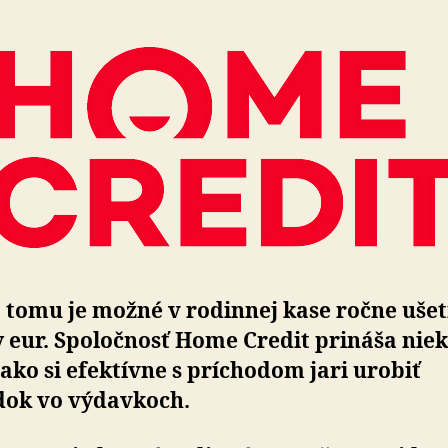
tomu je možné v rodinnej kase ročne ušetr
 eur. Spo­loč­nosť Home Credit prináša nie
 ako si efektívne s prí­cho­dom jari urobiť
ok vo vý­dav­koch.