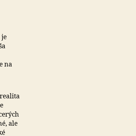
 je
ša
e na
realita
ne
acerých
é, ale
ké