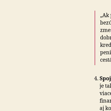
„Ak 
bezú
zmes
dobr
kred
peni
cest
Spoj
je t
viac
fina
aj k