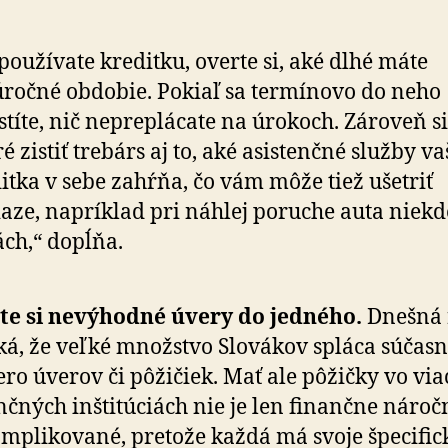
používate kreditku, overte si, aké dlhé máte
ročné obdobie. Pokiaľ sa termínovo do neho
títe, nič nepreplácate na úrokoch. Zároveň si
é zistiť trebárs aj to, aké asistenčné služby va
itka v sebe zahŕňa, čo vám môže tiež ušetriť
aze, napríklad pri náhlej poruche auta niekd
ách,“ dopĺňa.
te si nevýhodné úvery do jedného.
Dnešná 
aká, že veľké množstvo Slovákov spláca súčas
ero úverov či pôžičiek. Mať ale pôžičky vo vi
nčných inštitúciách nie je len finančne náročn
omplikované, pretože každá má svoje špecific