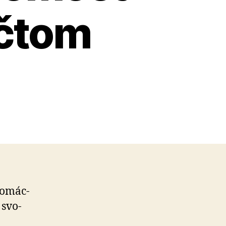
čtom
4
o­mác­
 svo­