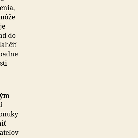
enia,
 môže
je
ad do
ľahčiť
ípadne
sti
ným
i
ponuky
iť
­te­ľov