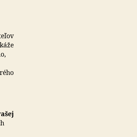
teľov
okáže
o,
orého
vašej
ch