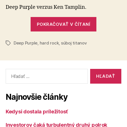
(61)
Deep Purple verzus Ken Tamplin.
„Súboj
POKRAČOVAŤ V ČÍTANÍ
titanov
(61)“
Deep Purple
,
hard rock
,
súboj titanov
Značky
Vyhľadať:
Najnovšie články
Kedysi dostala príležitosť
Investorov čaká turbulentný druhý polrok