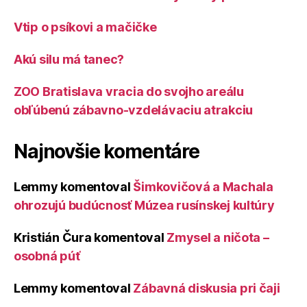
Vtip o psíkovi a mačičke
Akú silu má tanec?
ZOO Bratislava vracia do svojho areálu
obľúbenú zábavno-vzdelávaciu atrakciu
Najnovšie komentáre
Lemmy
komentoval
Šimkovičová a Machala
ohrozujú budúcnosť Múzea rusínskej kultúry
Kristián Čura
komentoval
Zmysel a ničota –
osobná púť
Lemmy
komentoval
Zábavná diskusia pri čaji