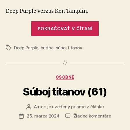
titanov
(82)
Deep Purple verzus Ken Tamplin.
„Súboj
POKRAČOVAŤ V ČÍTANÍ
titanov
(82)“
Deep Purple
,
hudba
,
súboj titanov
Značky
Kategórie
OSOBNÉ
Súboj titanov (61)
Autor:
je uvedený priamo v článku
Autor
článku
na
25. marca 2024
Žiadne komentáre
Dátum
Súboj
článku
titanov