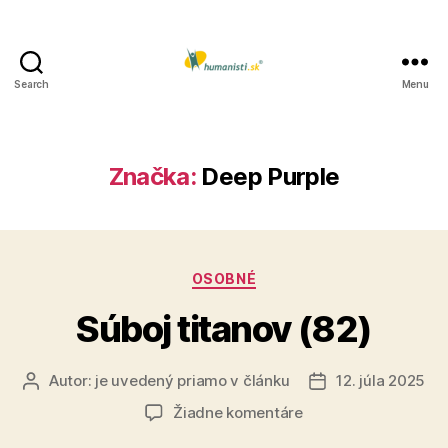
Search
Menu
Humanisti.sk
Značka:
Deep Purple
Kategórie
OSOBNÉ
Súboj titanov (82)
Autor:
je uvedený priamo v článku
12. júla 2025
Autor
Dátum
článku
článku
na
Žiadne komentáre
Súboj