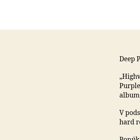
Deep P
„Highw
Purple
album
V pods
hard r
Ponúka