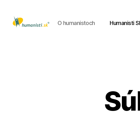
O humanistoch
Humanisti S
Humanisti.sk
Súb