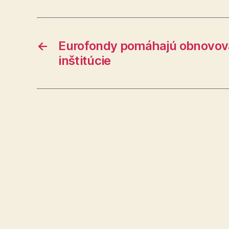
←
Eurofondy pomáhajú obnovova
inštitúcie