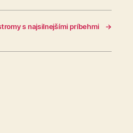
tromy s najsilnejšími príbehmi
→