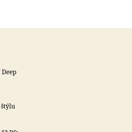
y Deep
štýlu
 sa po­