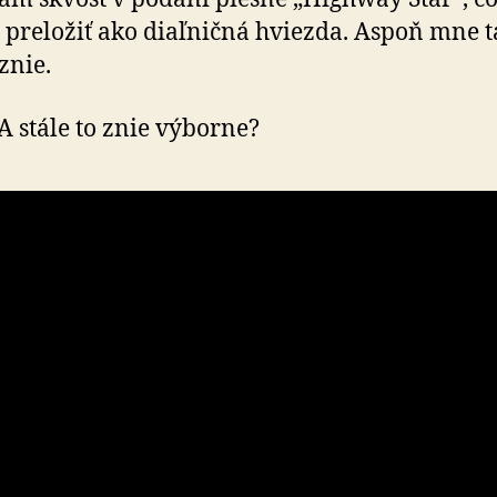
 pre­lo­žiť ako diaľničná hviezda. Aspoň mne 
znie.
A stále to znie výborne?