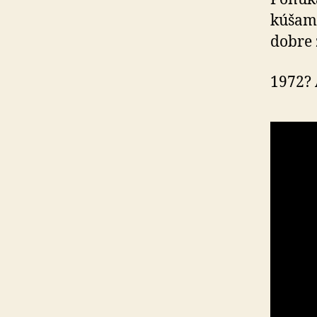
kú­šam
dobre 
1972? 