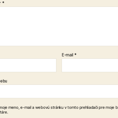
r
*
E-mail
*
webu
 moje meno, e-mail a webovú stránku v tomto prehliadači pre moje 
áre.