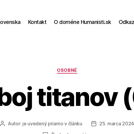
lovenska
Kontakt
O doméne Humanisti.sk
Odka
Kategórie
OSOBNÉ
oj titanov 
Autor:
je uvedený priamo v článku
25. marca 202
Autor
Dátum
článku
článku