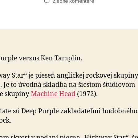
na
Žiadne komentáre
Súboj
titanov
(61)
urple verzus Ken Tamplin.
ay Star“ je pieseň anglickej rockovej skupin
. Je to úvodná skladba na šiestom štú­dio­vom
e skupiny
Machine Head
(1972).
tate sú Deep Purple zakladateľmi hudobného 
ock.
m skvost v podaní piesne „Highway Star“, čo