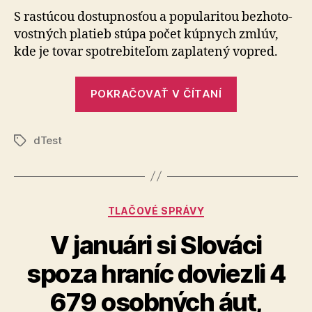
zaplaten
S rastúcou dostupnosťou a popularitou bez­ho­to­
tovaru
vos­tných platieb stúpa počet kúpnych zmlúv,
kde je tovar spotre­bi­te­ľom zapla­tený vopred.
„Nedoručeni
POKRAČOVAŤ V ČÍTANÍ
vopred
zaplateného
dTest
tovaru“
Značky
Kategórie
TLAČOVÉ SPRÁVY
V januári si Slováci
spoza hraníc doviezli 4
679 osobných áut,