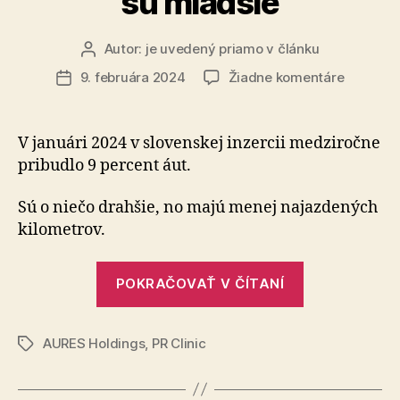
sú mladšie
Autor:
je uvedený priamo v článku
Autor
článku
na
9. februára 2024
Žiadne komentáre
Dátum
Ojazden
článku
áut
je
V januári 2024 v slovenskej inzercii me­dzi­ročne
na
pribudlo 9 per­cent áut.
trhu
medziro
Sú o niečo drahšie, no majú menej na­jaz­de­ných
viac
ki­lo­met­rov.
a
sú
„Ojazdených
mladšie
POKRAČOVAŤ V ČÍTANÍ
áut
je
AURES Holdings
,
PR Clinic
na
Značky
trhu
medziročne