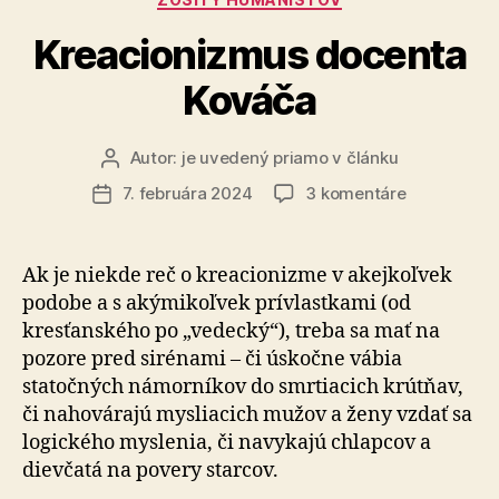
Kreacionizmus docenta
Kováča
Autor:
je uvedený priamo v článku
Autor
článku
na
7. februára 2024
3 komentáre
Dátum
Kreacioniz
článku
docenta
Kováča
Ak je niekde reč o kreacionizme v akejkoľvek
podobe a s akýmikoľvek prívlastkami (od
kresťanského po „vedecký“), treba sa mať na
pozore pred sirénami – či úskočne vábia
statočných námorníkov do smrtiacich krútňav,
či nahovárajú mysliacich mužov a ženy vzdať sa
logického myslenia, či navykajú chlapcov a
dievčatá na povery starcov.