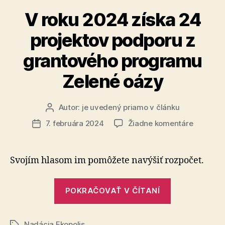
679
V roku 2024 získa 24
osobných
projektov podporu z
áut,
väčšinu
grantového programu
ojazdených“
Zelené oázy
Autor:
je uvedený priamo v článku
Autor
článku
na
7. februára 2024
Žiadne komentáre
Dátum
V
článku
roku
2024
Svojím hlasom im pomôžete navýšiť rozpočet.
získa
24
„V
projekto
POKRAČOVAŤ V ČÍTANÍ
roku
podporu
2024
z
grantov
Nadácia Ekopolis
Značky