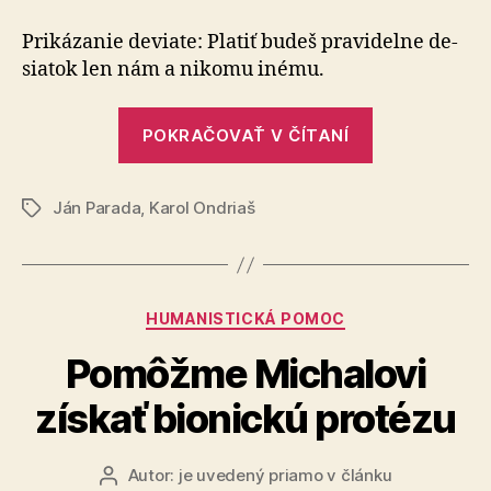
o
platení
Prikázanie deviate: Platiť budeš pra­vi­del­ne de­
desiatku
sia­tok len nám a ni­ko­­mu inému.
„Bájka
POKRAČOVAŤ V ČÍTANÍ
o
platení
Ján Parada
,
Karol Ondriaš
desiatku“
Značky
Kategórie
HUMANISTICKÁ POMOC
Pomôžme Michalovi
získať bionickú protézu
Autor:
je uvedený priamo v článku
Autor