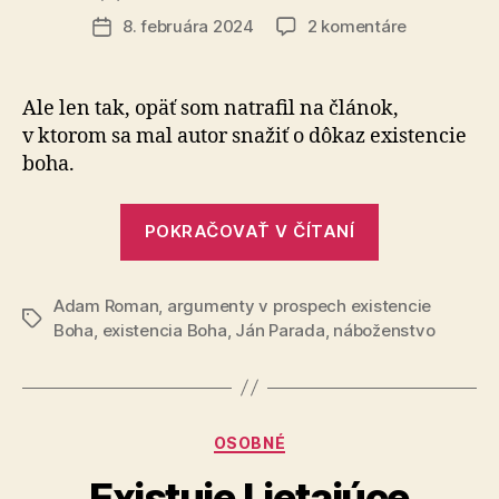
článku
na
8. februára 2024
2 komentáre
Dátum
Zamyslenie
článku
nad
(ne)dôkazm
Ale len tak, opäť som natrafil na článok,
o
v ktorom sa mal autor snažiť o dôkaz existencie
tzv.
boha.
bohu
„Zamyslenie
POKRAČOVAŤ V ČÍTANÍ
nad
(ne)dôkazmi
Adam Roman
,
argumenty v prospech existencie
o
Značky
Boha
,
existencia Boha
,
Ján Parada
,
náboženstvo
tzv.
bohu“
Kategórie
OSOBNÉ
Existuje Lietajúce