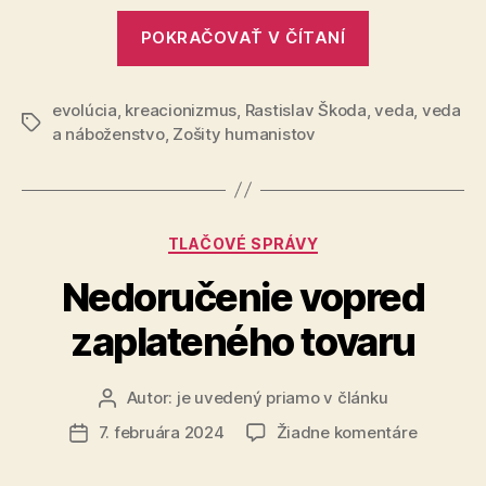
„Kreacioniz
POKRAČOVAŤ V ČÍTANÍ
docenta
Kováča“
evolúcia
,
kreacionizmus
,
Rastislav Škoda
,
veda
,
veda
Značky
a náboženstvo
,
Zošity humanistov
Kategórie
TLAČOVÉ SPRÁVY
Nedoručenie vopred
zaplateného tovaru
Autor:
je uvedený priamo v článku
Autor
článku
na
7. februára 2024
Žiadne komentáre
Dátum
Nedoruč
článku
vopred