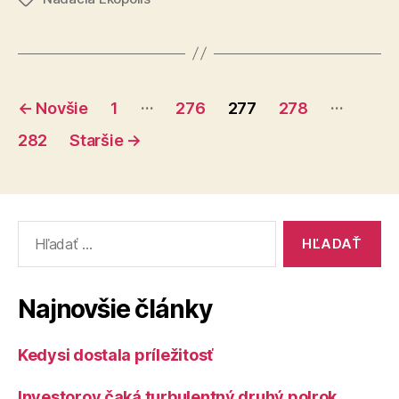
získa
program
24
Zelené
projektov
oázy
podporu
Stránkovanie
z
…
…
←
Novšie
1
276
277
278
grantového
príspevkov
282
Staršie
→
programu
Zelené
oázy“
Vyhľadať:
Najnovšie články
Kedysi dostala príležitosť
Investorov čaká turbulentný druhý polrok