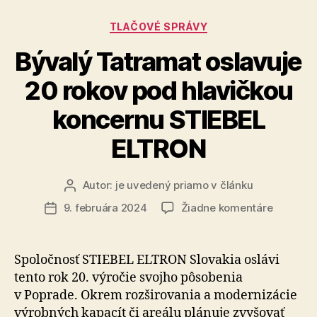
viac
Kategórie
TLAČOVÉ SPRÁVY
a
sú
Bývalý Tatramat oslavuje
mladšie“
20 rokov pod hlavičkou
koncernu STIEBEL
ELTRON
Autor:
je uvedený priamo v článku
Autor
článku
na
9. februára 2024
Žiadne komentáre
Dátum
Bývalý
článku
Tatrama
oslavuje
Spoločnosť STIEBEL ELTRON Slovakia oslávi
20
tento rok 20. vý­ro­čie svojho pô­so­be­nia
rokov
v Poprade. Okrem roz­ši­ro­va­nia a mo­der­ni­zácie
pod
výrobných kapacít či areálu plá­nuje zvy­šo­vať
hlavičko