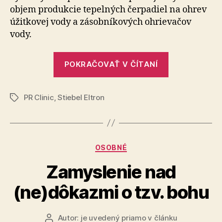
objem produkcie tepelných čerpadiel na ohrev
koncern
úžitkovej vody a zá­sob­ní­ko­vých ohrie­va­čov
STIEBEL
ELTRON
vody.
„Bývalý
POKRAČOVAŤ V ČÍTANÍ
Tatramat
oslavuje
PR Clinic
,
Stiebel Eltron
20
Značky
rokov
pod
hlavičkou
Kategórie
OSOBNÉ
koncernu
STIEBEL
Zamyslenie nad
ELTRON“
(ne)dôkazmi o tzv. bohu
Autor:
je uvedený priamo v článku
Autor