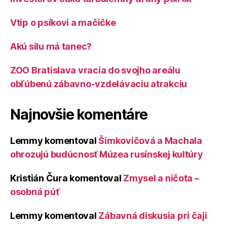
Vtip o psíkovi a mačičke
Akú silu má tanec?
ZOO Bratislava vracia do svojho areálu
obľúbenú zábavno-vzdelávaciu atrakciu
Najnovšie komentáre
Lemmy
komentoval
Šimkovičová a Machala
ohrozujú budúcnosť Múzea rusínskej kultúry
Kristián Čura
komentoval
Zmysel a ničota –
osobná púť
Lemmy
komentoval
Zábavná diskusia pri čaji