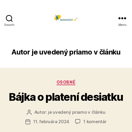
Search
Menu
Humanisti.sk
Autor
je uvedený priamo v článku
Kategórie
OSOBNÉ
Bájka o platení desiatku
Autor:
je uvedený priamo v článku
Autor
článku
na
11. februára 2024
1 komentár
Dátum
Bájka
článku