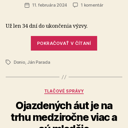
článku
na
11. februára 2024
1 komentár
Dátum
Pomôžme
článku
Michalovi
získať
Už len 34 dní do ukončenia výzvy.
bionickú
protézu
„Pomôžme
POKRAČOVAŤ V ČÍTANÍ
Michalovi
získať
Donio
,
Ján Parada
bionickú
Značky
protézu“
Kategórie
TLAČOVÉ SPRÁVY
Ojazdených áut je na
trhu medziročne viac a