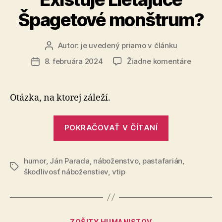
Špagetové monštrum?
Autor:
je uvedený priamo v článku
Autor
článku
na
8. februára 2024
Žiadne komentáre
Dátum
Existuje
článku
Lietajúc
Špageto
Otázka, na ktorej záleží.
monštru
„Existuje
POKRAČOVAŤ V ČÍTANÍ
Lietajúce
Špagetové
humor
,
Ján Parada
,
náboženstvo
,
pastafarián
monštrum?“
,
Značky
škodlivosť náboženstiev
,
vtip
Kategórie
ZOŠITY HUMANISTOV