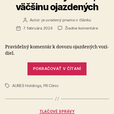
väčšinu ojazdených
Autor:
je uvedený priamo v článku
Autor
článku
na
7. februára 2024
Žiadne komentáre
Dátum
V
článku
januári
si
Pravidelný komentár k dovozu ojaz­de­ných vo­zi­
Slováci
diel.
spoza
hraníc
„V
doviezli
POKRAČOVAŤ V ČÍTANÍ
januári
4
679
si
osobnýc
AURES Holdings
,
PR Clinic
Slováci
Značky
áut,
spoza
väčšinu
hraníc
ojazden
doviezli
Kategórie
TLAČOVÉ SPRÁVY
4