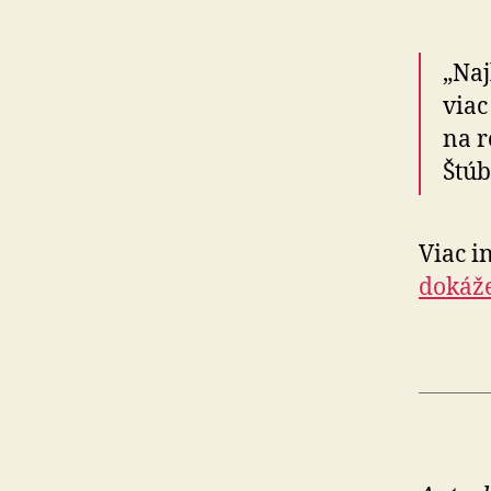
„Naj
viac
na r
Štúb
Viac i
dokáž