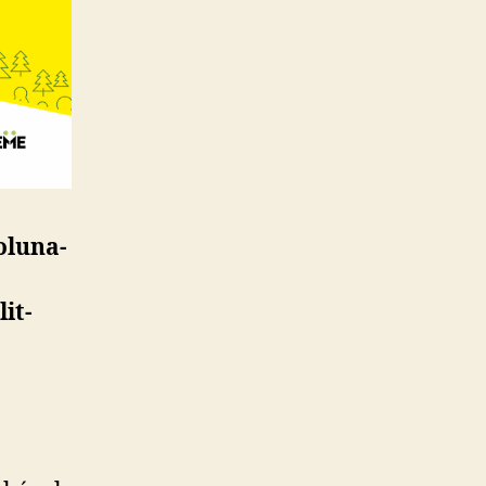
lu­na­
it­