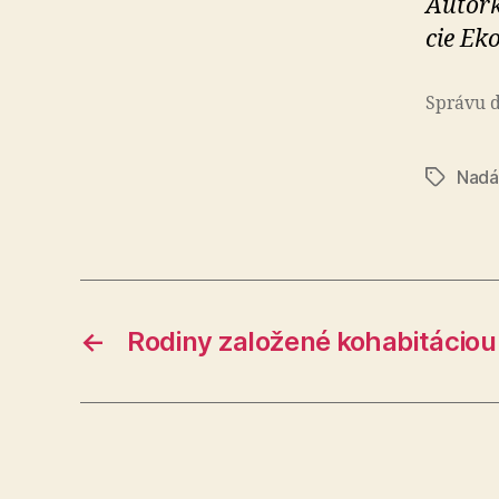
Autork
cie Eko­
Správu do
Nadá
Značky
←
Rodiny založené kohabitáciou