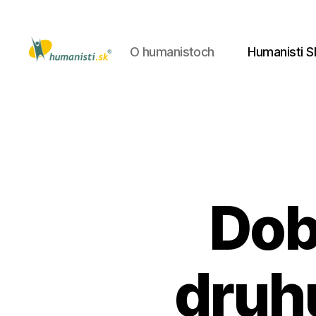
O humanistoch
Humanisti S
Humanisti.sk
Dob
druh