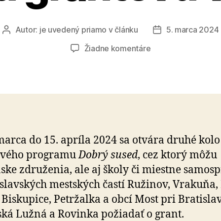
Autor:
je uvedený priamo v článku
5. marca 2024
Autor
Dátum
článku
článku
na
Žiadne komentáre
Dobrý
sused
otvára
druhú
grantovú
výzvu
marca do 15. apríla 2024 sa otvára druhé kol
­vé­ho programu
Dobrý sused
, cez ktorý môžu
ske združenia, ale aj školy či miestne samo­s
tislav­ských mestských častí Ružinov, Vrakuňa, 
 Biskupice, Petržalka a obcí Most pri Bra­tislav
ká Lužná a Ro­vinka požiadať o grant.