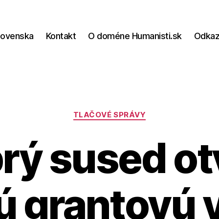
lovenska
Kontakt
O doméne Humanisti.sk
Odka
Kategórie
TLAČOVÉ SPRÁVY
rý sused ot
ú grantovú 