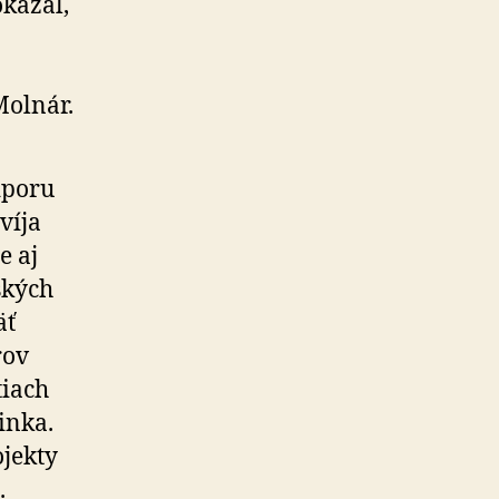
kázal,
Molnár.
dporu
víja
e aj
ských
äť
rov
tiach
inka.
ojekty
.