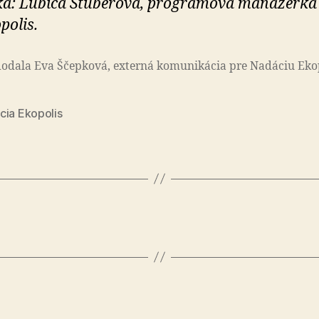
a: Ľubica Štúberová, progra­mo­vá ma­na­žérka
po­lis.
dala Eva Ščepková, externá ko­mu­ni­ká­cia pre Na­dá­ciu Eko­p
cia Ekopolis