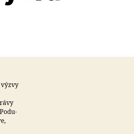
o výzvy
právy
Po­du­
e,