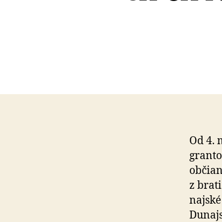
Od 4. 
granto
občian
z bra­
najské
Dunajs