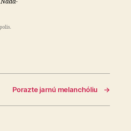
 Na­dá­
o­lis.
Porazte jarnú melanchóliu
→