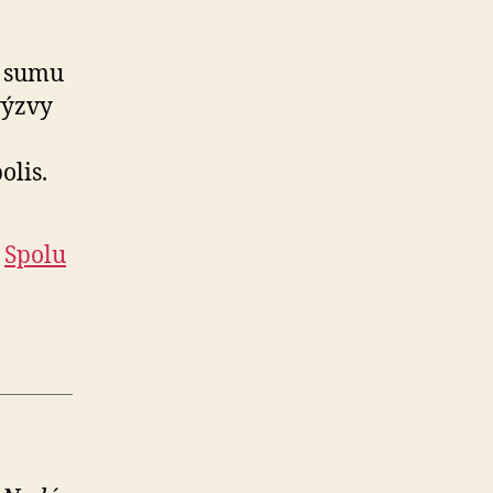
a sumu
výzvy
lis.
a
Spolu