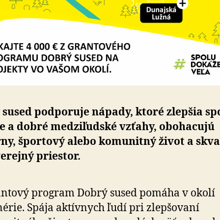
sused podporuje nápady, ktoré zlepšia spo­
ie a dobré medzi­ľudské vzťahy, obohacujú
ny, športový alebo komunitný život a skva­l
erejný priestor.
ntový program Dobrý sused pomáha v okolí
nérie. Spája aktívnych ľudí pri zlepšovaní