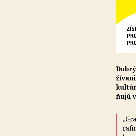
Dobrý 
ží­van
kultúr
ňujú v
„Gra
rafi