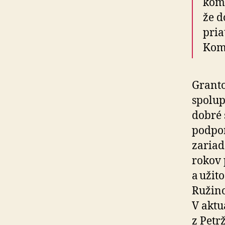
komu
že d
pria
Komu
Grant
spolup
dobré 
podpor
zariad
rokov 
a užit
Ružino
V aktu
z Petr