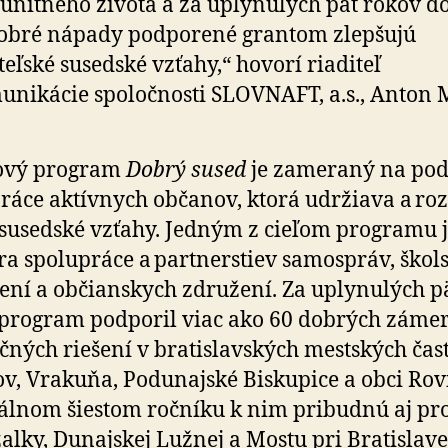
nitného života a za uplynulých päť rokov do
obré nápady podporené grantom zlepšujú
teľské susedské vzťahy,“ hovorí riaditeľ
nikácie spoločnosti SLOVNAFT, a.s., Anton 
ový program
Dobrý sused
je zameraný na po
ráce aktívnych občanov, ktorá udržiava a roz
susedské vzťahy. Jedným z cieľom programu j
a spolupráce a partnerstiev samospráv, škol
ení a občianskych združení. Za uplynulých p
program podporil viac ako 60 dobrých záme
očných riešení v bratislavských mestských čas
v, Vrakuňa, Podunajské Biskupice a obci Rov
­ál­nom šiestom ročníku k nim pribudnú aj pr
žalky, Dunajskej Lužnej a Mostu pri Bra­tislave