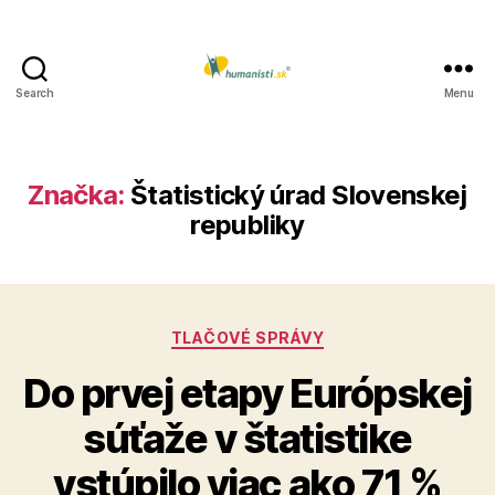
Search
Menu
Humanisti.sk
Značka:
Štatistický úrad Slovenskej
republiky
Kategórie
TLAČOVÉ SPRÁVY
Do prvej etapy Európskej
súťaže v štatistike
vstúpilo viac ako 71 %