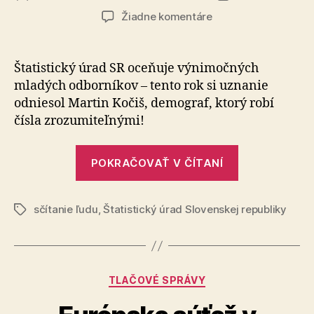
článku
článku
na
Žiadne komentáre
Mladý
štatistik
roka
Štatistický úrad SR oceňuje výnimočných
2024
mladých od­bor­ní­kov – tento rok si uznanie
odniesol Martin Kočiš, de­mo­graf, ktorý robí
čísla zrozumiteľnými!
„Mladý
POKRAČOVAŤ V ČÍTANÍ
štatistik
roka
sčítanie ľudu
,
Štatistický úrad Slovenskej republiky
2024“
Značky
Kategórie
TLAČOVÉ SPRÁVY