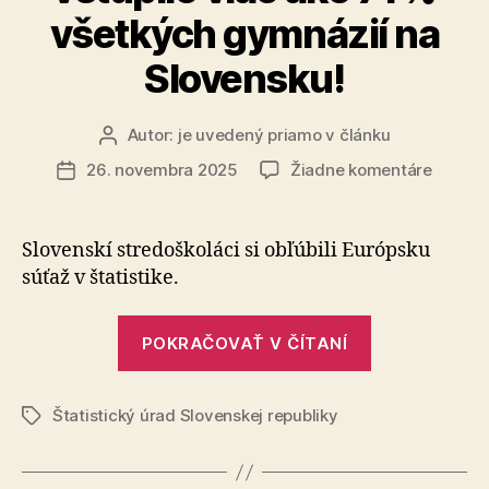
všetkých gymnázií na
Slovensku!
Autor:
je uvedený priamo v článku
Autor
článku
na
26. novembra 2025
Žiadne komentáre
Dátum
Do
článku
prvej
etapy
Slovenskí stredoškoláci si obľúbili Európsku
Európs
súťaž v štatistike.
súťaže
v
„Do
štatisti
POKRAČOVAŤ V ČÍTANÍ
prvej
vstúpil
viac
etapy
ako
Štatistický úrad Slovenskej republiky
Európskej
Značky
71
súťaže
%
v
všetký