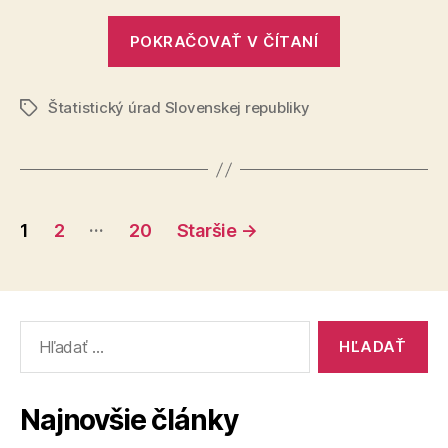
v
„Priemerné
SR
POKRAČOVAŤ V ČÍTANÍ
ceny
pohonných
Štatistický úrad Slovenskej republiky
látok
Značky
v
SR“
Stránkovanie
…
1
2
20
Staršie
→
príspevkov
Vyhľadať:
Najnovšie články