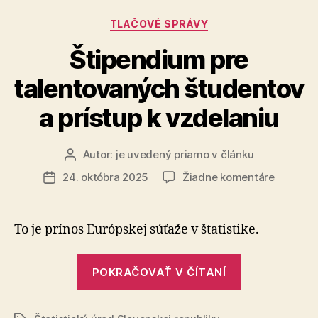
štatistike
gymnáz
Kategórie
TLAČOVÉ SPRÁVY
na
vstúpilo
Sloven
viac
Štipendium pre
ako
talentovaných študentov
71
%
a prístup k vzdelaniu
všetkých
gymnázií
Autor:
je uvedený priamo v článku
Autor
na
článku
na
24. októbra 2025
Žiadne komentáre
Dátum
Slovensku!“
Štipend
článku
pre
talento
To je prínos Európskej súťaže v štatistike.
študent
a
„Štipendium
prístup
POKRAČOVAŤ V ČÍTANÍ
pre
k
talentovaný
vzdelani