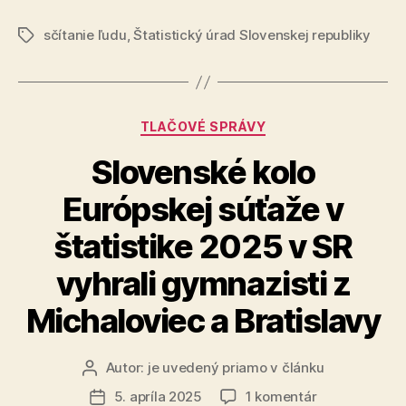
súrodencov“
sčítanie ľudu
,
Štatistický úrad Slovenskej republiky
Značky
Kategórie
TLAČOVÉ SPRÁVY
Slovenské kolo
Európskej súťaže v
štatistike 2025 v SR
vyhrali gymnazisti z
Michaloviec a Bratislavy
Autor:
je uvedený priamo v článku
Autor
článku
na
5. apríla 2025
1 komentár
Dátum