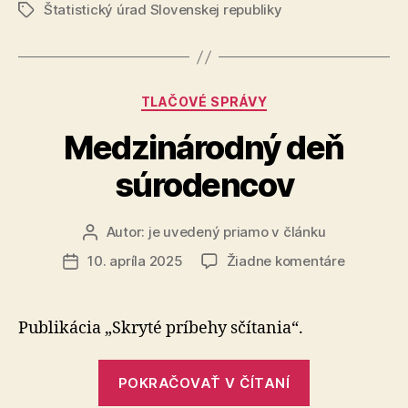
Štatistický úrad Slovenskej republiky
štatistike
Značky
2024/2025
–
ocenenie
Kategórie
TLAČOVÉ SPRÁVY
víťazov
národného
Medzinárodný deň
kola“
súrodencov
Autor:
je uvedený priamo v článku
Autor
článku
na
10. apríla 2025
Žiadne komentáre
Dátum
Medzinár
článku
deň
súrodenc
Publikácia „Skryté príbehy sčítania“.
„Medzináro
POKRAČOVAŤ V ČÍTANÍ
deň