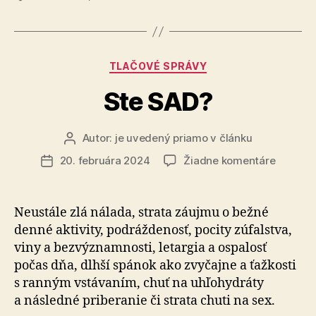
Kategórie
TLAČOVÉ SPRÁVY
Ste SAD?
Autor:
je uvedený priamo v článku
Autor
článku
na
20. februára 2024
Žiadne komentáre
Dátum
Ste
článku
SAD?
Neustále zlá nálada, strata záujmu o bežné
denné akti­vi­ty, pod­ráž­de­nosť, pocity zúfalstva,
viny a bez­význam­nosti, letargia a ospa­losť
počas dňa, dlhší spánok ako zvy­čajne a ťaž­kosti
s ranným vstá­va­ním, chuť na uhľo­hydráty
a následné pri­be­ra­nie či strata chuti na sex.