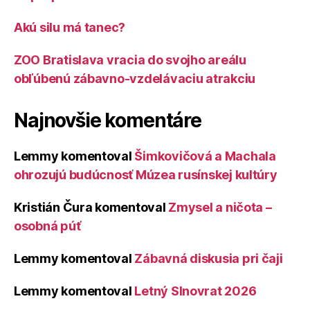
Akú silu má tanec?
ZOO Bratislava vracia do svojho areálu
obľúbenú zábavno-vzdelávaciu atrakciu
Najnovšie komentáre
Lemmy
komentoval
Šimkovičová a Machala
ohrozujú budúcnosť Múzea rusínskej kultúry
Kristián Čura
komentoval
Zmysel a ničota –
osobná púť
Lemmy
komentoval
Zábavná diskusia pri čaji
Lemmy
komentoval
Letný Slnovrat 2026