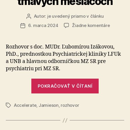
tmavých mesiacoch
Autor:
je uvedený priamo v článku
Autor
článku
na
6. marca 2024
Žiadne komentáre
Dátum
Prekonáv
článku
sezónnej
afektívnej
Rozhovor s doc. MUDr. Ľubomírou Izákovou,
poruchy
PhD., prednostkou Psychiatrickej kliniky LFUk
a
a UNB a hlavnou odborníčkou MZ SR pre
nájdenie
psychiatriu pri MZ SR.
svetla
v
„Prekonávan
tmavých
POKRAČOVAŤ V ČÍTANÍ
mesiacoc
sezónnej
afektívnej
Accelerate
,
Jamieson
,
rozhovor
poruchy
Značky
a
nájdenie
svetla