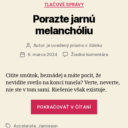
Kategórie
TLAČOVÉ SPRÁVY
v
tmavých
Porazte jarnú
mesiacoch“
melanchóliu
Autor:
je uvedený priamo v článku
Autor
článku
na
6. marca 2024
Žiadne komentáre
Dátum
Porazte
článku
jarnú
melanchól
Cítite smútok, beznádej a máte pocit, že
nevidíte svetlo na konci tunela? Verte, neverte,
nie ste v tom sami. Riešenie však existuje.
„Porazte
POKRAČOVAŤ V ČÍTANÍ
jarnú
melanchóliu
Accelerate
,
Jamieson
Značky