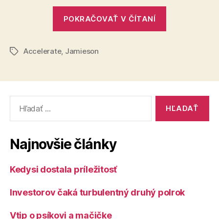
„Ste
POKRAČOVAŤ V ČÍTANÍ
SAD?“
Accelerate
,
Jamieson
Značky
Vyhľadať:
Najnovšie články
Kedysi dostala príležitosť
Investorov čaká turbulentný druhý polrok
Vtip o psíkovi a mačičke